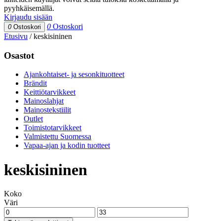
pyyhkäisemällä.
Kirjaudu sisään
0
Ostoskori
0
Ostoskori
Etusivu
/
keskisininen
Osastot
Ajankohtaiset- ja sesonkituotteet
Brändit
Keittiötarvikkeet
Mainoslahjat
Mainostekstiilit
Outlet
Toimistotarvikkeet
Valmistettu Suomessa
Vapaa-ajan ja kodin tuotteet
keskisininen
Koko
Väri