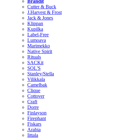
Brändit
Cutter & Buck
J.Harvest & Frost
Jack & Jones
Klippan
Kupilka
Label-Free
Lumoava
Marimekko
Native Spirit
Rituals
SACKit
SOL'S
Stanley/Stella
Vilikkala
Camelbak
Clique
Cottover
Craft
Dorre
Finlayson
Firephant
Fiskars
Arabia
Iittala