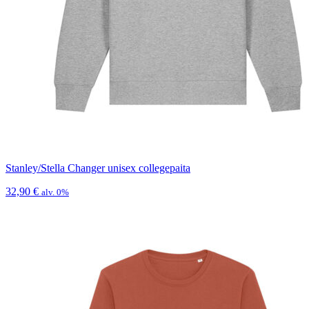
Stanley/Stella Changer unisex collegepaita
32,90
€
alv. 0%