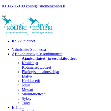
03 345 450 00
kolibri@suomenkolibri.fi
Kaikki tuotteet
Valmistettu Suomessa
Ajankohtaiset- ja sesonkituotteet
Ajankohtaiset- ja sesonkituotteet
Kesälahjat
Kotimaiset tuotteet
Ekologiset mainoslahjat
Etätyö
Herkkusetit
Joulu
Messut
Suomi-tuotteet
Syksy
Talvi
Brändit