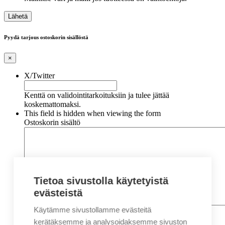
Pyydä tarjous ostoskorin sisällöstä
×
X/Twitter
Kenttä on validointitarkoituksiin ja tulee jättää
koskemattomaksi.
This field is hidden when viewing the form
Ostoskorin sisältö
Tietoa sivustolla käytetyistä
evästeistä
Käytämme sivustollamme evästeitä
Nimi
*
Etunimi
kerätäksemme ja analysoidaksemme sivuston