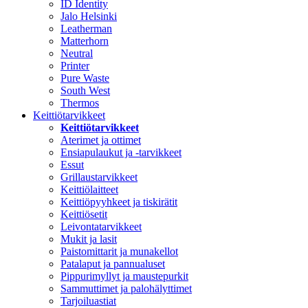
ID Identity
Jalo Helsinki
Leatherman
Matterhorn
Neutral
Printer
Pure Waste
South West
Thermos
Keittiötarvikkeet
Keittiötarvikkeet
Aterimet ja ottimet
Ensiapulaukut ja -tarvikkeet
Essut
Grillaustarvikkeet
Keittiölaitteet
Keittiöpyyhkeet ja tiskirätit
Keittiösetit
Leivontatarvikkeet
Mukit ja lasit
Paistomittarit ja munakellot
Patalaput ja pannualuset
Pippurimyllyt ja maustepurkit
Sammuttimet ja palohälyttimet
Tarjoiluastiat