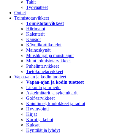
Takit
Työvaatteet
Outlet
Toimistotarvikkeet
Toimistotarvikkeet
Hiirimatot
Kalenterit
Kansiot
Käyntikorttikotelot
Mainoskynät
Muistikirjat ja muistilaput
Muut toimistotarvikkeet
Puhelintarvikkeet
Tietokonetarvikkeet
Vapaa-ajan ja kodin tuotteet
Vapaa-ajan ja kodin tuotteet
Liikunta ja urheilu
Askelmittarit ja sykemittarit
Golf-tarvikkeet
Kaiuttimet, kuulokkeet ja radiot
Hyvinvointi
Kirjat
Korut ja kellot
Kuksat
Kynttilät ja lyhdyt