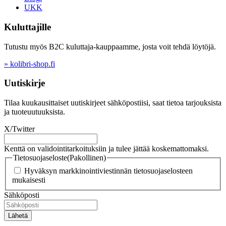
UKK
Kuluttajille
Tutustu myös B2C kuluttaja-kauppaamme, josta voit tehdä löytöjä.
» kolibri-shop.fi
Uutiskirje
Tilaa kuukausittaiset uutiskirjeet sähköpostiisi, saat tietoa tarjouksista
ja tuoteuutuuksista.
X/Twitter
Kenttä on validointitarkoituksiin ja tulee jättää koskemattomaksi.
Tietosuojaseloste
(Pakollinen)
Hyväksyn markkinointiviestinnän tietosuojaselosteen
mukaisesti
Sähköposti