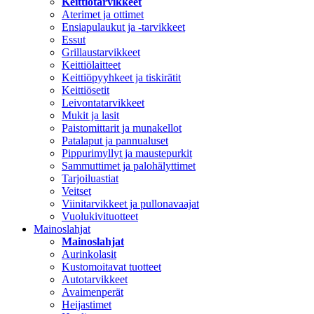
Keittiötarvikkeet
Aterimet ja ottimet
Ensiapulaukut ja -tarvikkeet
Essut
Grillaustarvikkeet
Keittiölaitteet
Keittiöpyyhkeet ja tiskirätit
Keittiösetit
Leivontatarvikkeet
Mukit ja lasit
Paistomittarit ja munakellot
Patalaput ja pannualuset
Pippurimyllyt ja maustepurkit
Sammuttimet ja palohälyttimet
Tarjoiluastiat
Veitset
Viinitarvikkeet ja pullonavaajat
Vuolukivituotteet
Mainoslahjat
Mainoslahjat
Aurinkolasit
Kustomoitavat tuotteet
Autotarvikkeet
Avaimenperät
Heijastimet