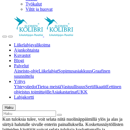
Työkalut
Viltit ja huovat
Liikelahjavalikoima
Ajankohtaista
Kuvastot
Blogi
Palvelut
Aineisto-ohje
Liikelahjat
Sopimusasiakkuus
Graafinen
suunnittelu
Yritys
Yhteystiedot
Tietoa meistä
Vastuullisuus
Sertifikaatit
Eettinen
ohjeistus toimittajille
Asiakastarinat
UKK
Lahjakortti
Haku
Kun tuloksia tulee, voit selata niitä nuolinäppäimillä ylös ja alas ja
siirtyä halutulle sivulle enterin painalluksella. Kosketusnäytöllisten
laitteiden käyttäjät voivat selata tuloksia koskettamalla ja