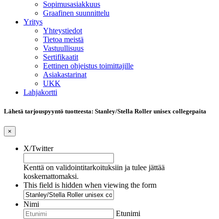
Sopimusasiakkuus
Graafinen suunnittelu
Yritys
Yhteystiedot
Tietoa meistä
Vastuullisuus
Sertifikaatit
Eettinen ohjeistus toimittajille
Asiakastarinat
UKK
Lahjakortti
Lähetä tarjouspyyntö tuotteesta: Stanley/Stella Roller unisex collegepaita
×
X/Twitter
Kenttä on validointitarkoituksiin ja tulee jättää
koskemattomaksi.
This field is hidden when viewing the form
Nimi
Etunimi