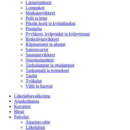
Lämpömittarit
Lompakot
Matkatarvikkeet
Pelit ja lelut
Piknik-korit ja kylmälaukut
Puutarha
Pyyhkeet, kylpytakit ja kylpytossut
Retkeilytarvikkeet
Riippumatot ja alustat
Sateenvarjot
Saunatarvikkeet
Sisustustuotteet
Taskulamput ja otsalamput
Taskumatit ja termokset
Taulut
Työkalut
Viltit ja huovat
Liikelahjavalikoima
Ajankohtaista
Kuvastot
Blogi
Palvelut
Aineisto-ohje
Liikelahjat