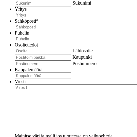
Sukunimi
Yritys
Sähköposti
*
Puhelin
Osoitetiedot
Lähiosoite
Kaupunki
Postinumero
Kappalemäärä
Viesti
Mainitse väri ja malli jos tuotteessa on vaihtoehtoja.