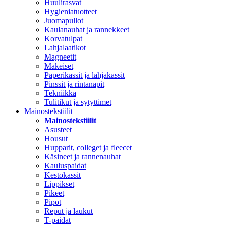
Huulirasvat
Hygieniatuotteet
Juomapullot
Kaulanauhat ja rannekkeet
Korvatulpat
Lahjalaatikot
Magneetit
Makeiset
Paperikassit ja lahjakassit
Pinssit ja rintanapit
Tekniikka
Tulitikut ja sytyttimet
Mainostekstiilit
Mainostekstiilit
Asusteet
Housut
Hupparit, colleget ja fleecet
Käsineet ja rannenauhat
Kauluspaidat
Kestokassit
Lippikset
Pikeet
Pipot
Reput ja laukut
T-paidat