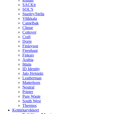
Rituals
SACKit
SOL'S
Stanley/Stella
Vilikkala
Camelbak
Clique
Cottover
Craft
Dorre
Finlayson
Firephant
Fiskars
Arabia
Iittala
ID Identity
Jalo Helsinki
Leatherman
Matterhorn
Neutral
Printer
Pure Waste
South West
Thermos
Keittiötarvikkeet