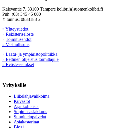
Kalevantie 7, 33100 Tampere kolibri(a)suomenkolibri.fi
Puh. (03) 345 45 000
Y-tunnus: 0833183-2
» Yhteystiedot
» Rekisteriseloste
»
Toimitusehdot
» Vastuullisuus
» Laatu- ja ympäristöpolitiikka
» Eettinen ohjeistus toimittajille
» Evästeasetukset
Yrityksille
Liikelahjavalikoima
Kuvastot
Ajankohtaista
Sopimusasiakkuus
Sunnittelupalvelut
Asiakastarinat
Blogi