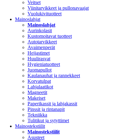
Veitset
Viinitarvikkeet ja pullonavaajat
Vuolukivituotteet
Mainoslahjat
Mainoslahjat
Aurinkolasit
Kustomoitavat tuotteet
Autotarvikkeet
Avaimenperät
Heijastimet
Huulirasvat
Hygieniatuotteet
Juomapullot
Kaulanauhat ja rannekkeet
Korvatulpat
Lahjalaatikot
Magneetit
Makeiset
Paperikassit ja lahjakassit
Pinssit ja rintanapit
Tekniikka
Tulitikut ja sytyttimet
Mainostekstiilit
Mainostekstiilit
Asusteet