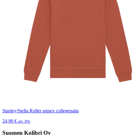
Stanley/Stella Roller unisex collegepaita
24,90
€
alv. 0%
Suomen Kolibri Oy