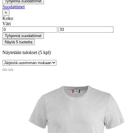
Tyhjennä suodattimet
Suodattimet
×
Koko
Väri
Tyhjennä suodattimet
Näytä 5 tuotetta
Näytetään tulokset (5 kpl)