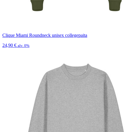
Clique Miami Roundneck unisex collegepaita
24,90
€
alv. 0%