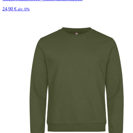
24,90
€
alv. 0%