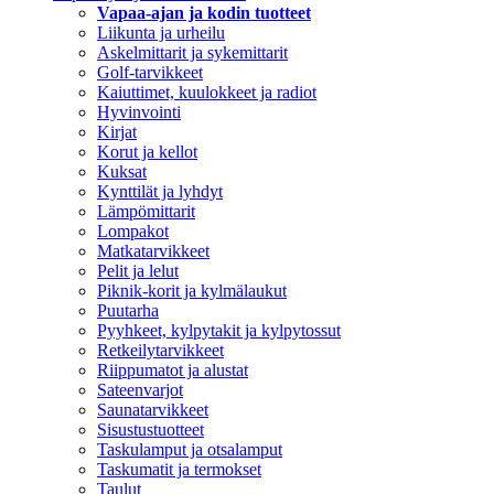
Vapaa-ajan ja kodin tuotteet
Liikunta ja urheilu
Askelmittarit ja sykemittarit
Golf-tarvikkeet
Kaiuttimet, kuulokkeet ja radiot
Hyvinvointi
Kirjat
Korut ja kellot
Kuksat
Kynttilät ja lyhdyt
Lämpömittarit
Lompakot
Matkatarvikkeet
Pelit ja lelut
Piknik-korit ja kylmälaukut
Puutarha
Pyyhkeet, kylpytakit ja kylpytossut
Retkeilytarvikkeet
Riippumatot ja alustat
Sateenvarjot
Saunatarvikkeet
Sisustustuotteet
Taskulamput ja otsalamput
Taskumatit ja termokset
Taulut