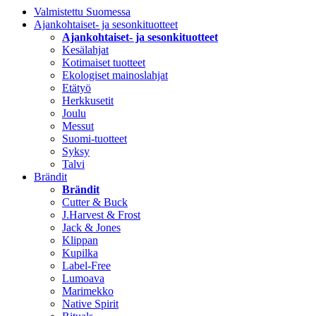
Valmistettu Suomessa
Ajankohtaiset- ja sesonkituotteet
Ajankohtaiset- ja sesonkituotteet
Kesälahjat
Kotimaiset tuotteet
Ekologiset mainoslahjat
Etätyö
Herkkusetit
Joulu
Messut
Suomi-tuotteet
Syksy
Talvi
Brändit
Brändit
Cutter & Buck
J.Harvest & Frost
Jack & Jones
Klippan
Kupilka
Label-Free
Lumoava
Marimekko
Native Spirit