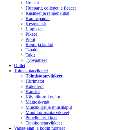
Housut
Hupparit, colleget ja fleecet
Käsineet ja rannenauhat
Kauluspaidat
Kestokassit
Lippikset
Pikeet
Pipot
Reput ja laukut
T-paidat
Takit
Työvaatteet
Outlet
Toimistotarvikkeet
Toimistotarvikkeet
Hiirimatot
Kalenterit
Kansiot
Käyntikorttikotelot
Mainoskynät
Muistikirjat ja muistilaput
Muut toimistotarvikkeet
Puhelintarvikkeet
Tietokonetarvikkeet
Vapaa-ajan ja kodin tuotteet