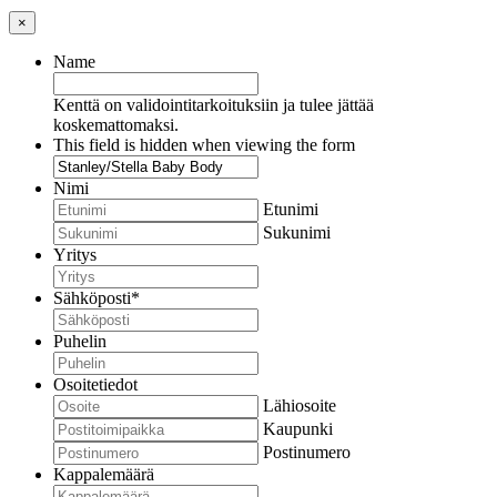
×
Name
Kenttä on validointitarkoituksiin ja tulee jättää
koskemattomaksi.
This field is hidden when viewing the form
Nimi
Etunimi
Sukunimi
Yritys
Sähköposti
*
Puhelin
Osoitetiedot
Lähiosoite
Kaupunki
Postinumero
Kappalemäärä