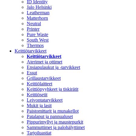
ID Identity
Jalo Helsinki
Leatherman
Matterhorn
Neutral
Printer
Pure Waste
South West
Thermos
Keittiötarvikkeet
Keittiötarvikkeet
Aterimet ja ottimet
Ensiapulaukut ja -tarvikkeet
Essut
Grillaustarvikkeet
Keittiölaitteet
Keittiöpyyhkeet ja tiskirätit
Keittiösetit
Leivontatarvikkeet
Mukit ja lasit
Paistomittarit ja munakellot
Patalaput ja pannualuset
Pippurimyllyt ja maustepurkit
Sammuttimet ja palohälyttimet
Tarjoiluastiat