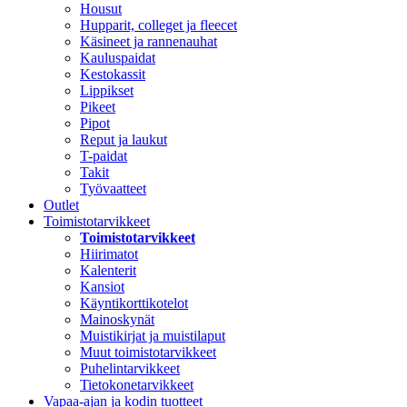
Housut
Hupparit, colleget ja fleecet
Käsineet ja rannenauhat
Kauluspaidat
Kestokassit
Lippikset
Pikeet
Pipot
Reput ja laukut
T-paidat
Takit
Työvaatteet
Outlet
Toimistotarvikkeet
Toimistotarvikkeet
Hiirimatot
Kalenterit
Kansiot
Käyntikorttikotelot
Mainoskynät
Muistikirjat ja muistilaput
Muut toimistotarvikkeet
Puhelintarvikkeet
Tietokonetarvikkeet
Vapaa-ajan ja kodin tuotteet