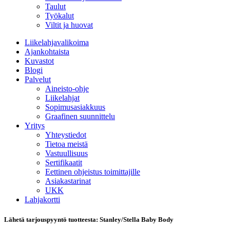
Taulut
Työkalut
Viltit ja huovat
Liikelahjavalikoima
Ajankohtaista
Kuvastot
Blogi
Palvelut
Aineisto-ohje
Liikelahjat
Sopimusasiakkuus
Graafinen suunnittelu
Yritys
Yhteystiedot
Tietoa meistä
Vastuullisuus
Sertifikaatit
Eettinen ohjeistus toimittajille
Asiakastarinat
UKK
Lahjakortti
Lähetä tarjouspyyntö tuotteesta: Stanley/Stella Baby Body