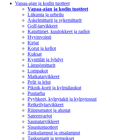
Vapaa-ajan ja kodin tuotteet
Vapaa-ajan ja kodin tuotteet
Liikunta ja urheilu
Askelmittarit ja sykemittarit
Golf-tarvikkeet
Kaiuttimet, kuulokkeet ja radiot
Hyvinvointi
Kirjat
Korut ja kellot
Kuksat
Kynttilät ja lyhdyt
Lämpömittarit
Lompakot
Matkatarvikkeet
Pelit ja lelut
Piknik-korit ja kylmälaukut
Puutarha
Pyyhkeet, kylpytakit ja kylpytossut
Retkeilytarvikkeet
Riippumatot ja alustat
Sateenvarjot
Saunatarvikkeet
Sisustustuotteet
Taskulamput ja otsalamput
Taskumatit ja termokset