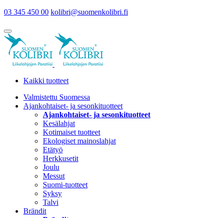
03 345 450 00
kolibri@suomenkolibri.fi
Kaikki tuotteet
Valmistettu Suomessa
Ajankohtaiset- ja sesonkituotteet
Ajankohtaiset- ja sesonkituotteet
Kesälahjat
Kotimaiset tuotteet
Ekologiset mainoslahjat
Etätyö
Herkkusetit
Joulu
Messut
Suomi-tuotteet
Syksy
Talvi
Brändit