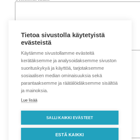
Tietoa sivustolla käytetyistä
evästeistä
Käytämme sivustollamme evästeitä
Nimi
*
Etunimi
kerätäksemme ja analysoidaksemme sivuston
Sukunimi
suorituskykyä ja käyttöä, tarjotaksemme
Yritys
sosiaalisen median ominaisuuksia sekä
parantaaksemme ja räätälöidäksemme sisältöä
Sähköposti
*
ja mainoksia.
Puhelin
*
Lue lisää
Osoitetiedot
Lähiosoite
SALLI KAIKKI EVÄSTEET
Kaupunki
Postinumero
Viesti
ESTÄ KAIKKI