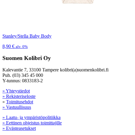
Stanley/Stella Baby Body
8,90
€
alv. 0%
Suomen Kolibri Oy
Kalevantie 7, 33100 Tampere kolibri(a)suomenkolibri.fi
Puh. (03) 345 45 000
Y-tunnus: 0833183-2
» Yhteystiedot
» Rekisteriseloste
»
Toimitusehdot
» Vastuullisuus
» Laatu- ja ympäristöpolitiikka
» Eettinen ohjeistus toimittajille
» Evästeasetukset