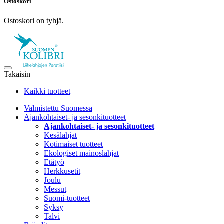
Ostoskori
Ostoskori on tyhjä.
Takaisin
Kaikki tuotteet
Valmistettu Suomessa
Ajankohtaiset- ja sesonkituotteet
Ajankohtaiset- ja sesonkituotteet
Kesälahjat
Kotimaiset tuotteet
Ekologiset mainoslahjat
Etätyö
Herkkusetit
Joulu
Messut
Suomi-tuotteet
Syksy
Talvi