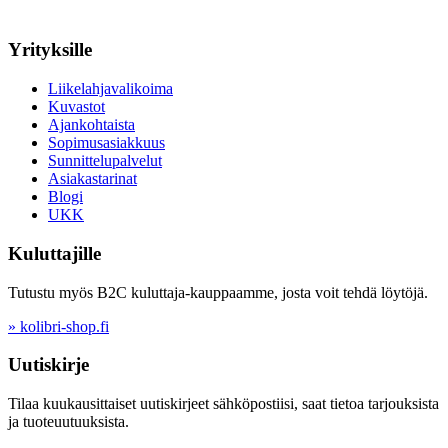
Yrityksille
Liikelahjavalikoima
Kuvastot
Ajankohtaista
Sopimusasiakkuus
Sunnittelupalvelut
Asiakastarinat
Blogi
UKK
Kuluttajille
Tutustu myös B2C kuluttaja-kauppaamme, josta voit tehdä löytöjä.
» kolibri-shop.fi
Uutiskirje
Tilaa kuukausittaiset uutiskirjeet sähköpostiisi, saat tietoa tarjouksista
ja tuoteuutuuksista.