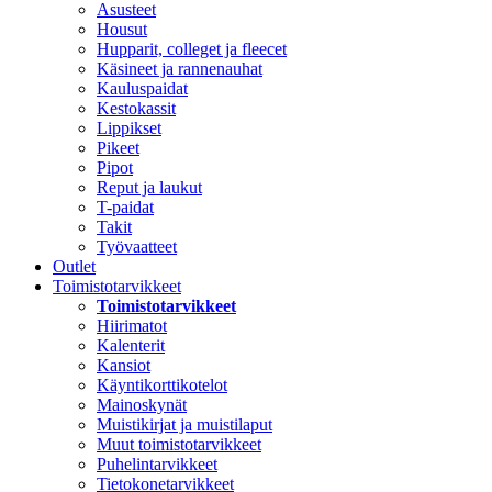
Asusteet
Housut
Hupparit, colleget ja fleecet
Käsineet ja rannenauhat
Kauluspaidat
Kestokassit
Lippikset
Pikeet
Pipot
Reput ja laukut
T-paidat
Takit
Työvaatteet
Outlet
Toimistotarvikkeet
Toimistotarvikkeet
Hiirimatot
Kalenterit
Kansiot
Käyntikorttikotelot
Mainoskynät
Muistikirjat ja muistilaput
Muut toimistotarvikkeet
Puhelintarvikkeet
Tietokonetarvikkeet