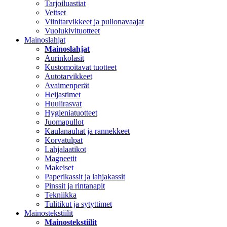
Tarjoiluastiat
Veitset
Viinitarvikkeet ja pullonavaajat
Vuolukivituotteet
Mainoslahjat
Mainoslahjat
Aurinkolasit
Kustomoitavat tuotteet
Autotarvikkeet
Avaimenperät
Heijastimet
Huulirasvat
Hygieniatuotteet
Juomapullot
Kaulanauhat ja rannekkeet
Korvatulpat
Lahjalaatikot
Magneetit
Makeiset
Paperikassit ja lahjakassit
Pinssit ja rintanapit
Tekniikka
Tulitikut ja sytyttimet
Mainostekstiilit
Mainostekstiilit