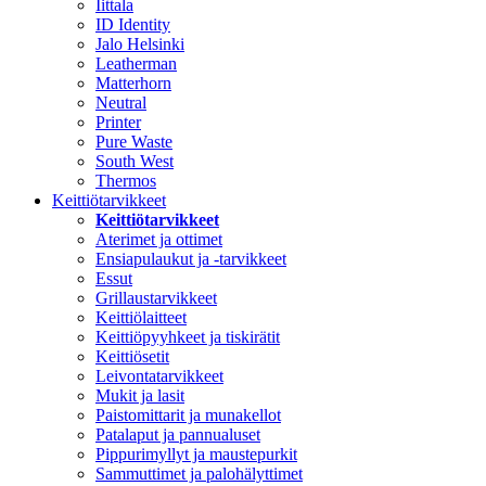
Iittala
ID Identity
Jalo Helsinki
Leatherman
Matterhorn
Neutral
Printer
Pure Waste
South West
Thermos
Keittiötarvikkeet
Keittiötarvikkeet
Aterimet ja ottimet
Ensiapulaukut ja -tarvikkeet
Essut
Grillaustarvikkeet
Keittiölaitteet
Keittiöpyyhkeet ja tiskirätit
Keittiösetit
Leivontatarvikkeet
Mukit ja lasit
Paistomittarit ja munakellot
Patalaput ja pannualuset
Pippurimyllyt ja maustepurkit
Sammuttimet ja palohälyttimet