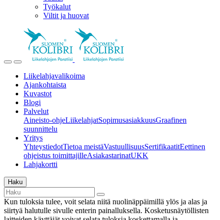
Työkalut
Viltit ja huovat
Liikelahjavalikoima
Ajankohtaista
Kuvastot
Blogi
Palvelut
Aineisto-ohje
Liikelahjat
Sopimusasiakkuus
Graafinen
suunnittelu
Yritys
Yhteystiedot
Tietoa meistä
Vastuullisuus
Sertifikaatit
Eettinen
ohjeistus toimittajille
Asiakastarinat
UKK
Lahjakortti
Haku
Kun tuloksia tulee, voit selata niitä nuolinäppäimillä ylös ja alas ja
siirtyä halutulle sivulle enterin painalluksella. Kosketusnäytöllisten
laitteiden käyttäjät voivat selata tuloksia koskettamalla ja