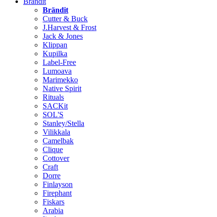
Brändit
Brändit
Cutter & Buck
J.Harvest & Frost
Jack & Jones
Klippan
Kupilka
Label-Free
Lumoava
Marimekko
Native Spirit
Rituals
SACKit
SOL'S
Stanley/Stella
Vilikkala
Camelbak
Clique
Cottover
Craft
Dorre
Finlayson
Firephant
Fiskars
Arabia