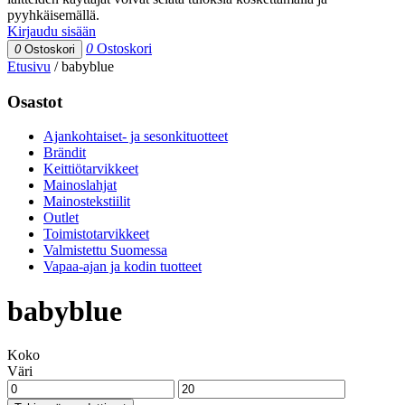
pyyhkäisemällä.
Kirjaudu sisään
0
Ostoskori
0
Ostoskori
Etusivu
/
babyblue
Osastot
Ajankohtaiset- ja sesonkituotteet
Brändit
Keittiötarvikkeet
Mainoslahjat
Mainostekstiilit
Outlet
Toimistotarvikkeet
Valmistettu Suomessa
Vapaa-ajan ja kodin tuotteet
babyblue
Koko
Väri