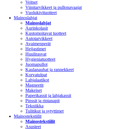
Veitset
Viinitarvikkeet ja pullonavaajat
Vuolukivituotteet
Mainoslahjat
Mainoslahjat
Aurinkolasit
Kustomoitavat tuotteet
Autotarvikkeet
Avaimenperät
Heijastimet
Huulirasvat
Hygieniatuotteet
Juomapullot
Kaulanauhat ja rannekkeet
Korvatulpat
Lahjalaatikot
Magneetit
Makeiset
Paperikassit ja lahjakassit
Pinssit ja rintanapit
Tekniikka
Tulitikut ja sytyttimet
Mainostekstiilit
Mainostekstiilit
Asusteet