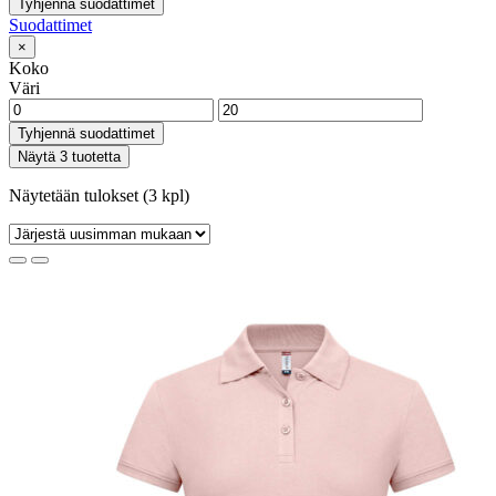
Tyhjennä suodattimet
Suodattimet
×
Koko
Väri
Tyhjennä suodattimet
Näytä 3 tuotetta
Näytetään tulokset (3 kpl)