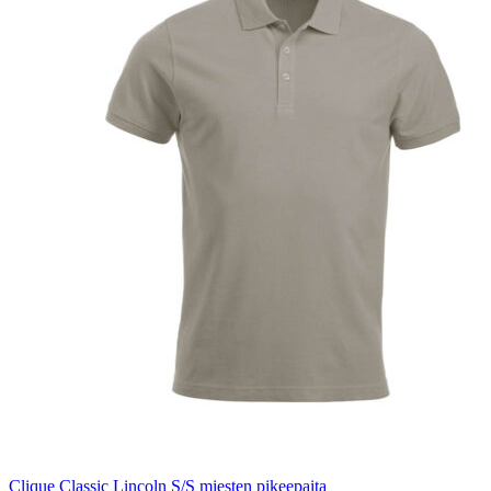
Clique Classic Lincoln S/S miesten pikeepaita