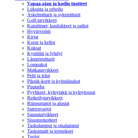
Vapaa-ajan ja kodin tuotteet
Liikunta ja urheilu
Askelmittarit ja sykemittarit
Golf-tarvikkeet
Kaiuttimet, kuulokkeet ja radiot
Hyvinvointi
Kirjat
Korut ja kellot
Kuksat
Kynttilät ja lyhdyt
Lämpömittarit
Lompakot
Matkatarvikkeet
Pelit ja lelut
Piknik-korit ja kylmälaukut
Puutarha
Pyyhkeet, kylpytakit ja kylpytossut
Retkeilytarvikkeet
Riippumatot ja alustat
Sateenvarjot
Saunatarvikkeet
Sisustustuotteet
Taskulamput ja otsalamput
Taskumatit ja termokset
Taulut