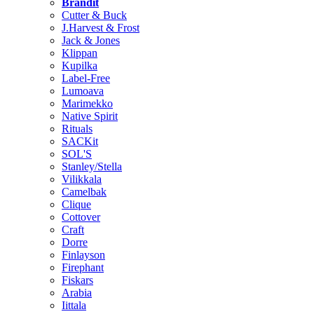
Brändit
Cutter & Buck
J.Harvest & Frost
Jack & Jones
Klippan
Kupilka
Label-Free
Lumoava
Marimekko
Native Spirit
Rituals
SACKit
SOL'S
Stanley/Stella
Vilikkala
Camelbak
Clique
Cottover
Craft
Dorre
Finlayson
Firephant
Fiskars
Arabia
Iittala