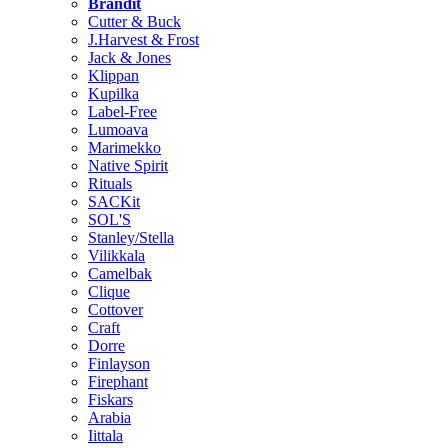
Brändit
Cutter & Buck
J.Harvest & Frost
Jack & Jones
Klippan
Kupilka
Label-Free
Lumoava
Marimekko
Native Spirit
Rituals
SACKit
SOL'S
Stanley/Stella
Vilikkala
Camelbak
Clique
Cottover
Craft
Dorre
Finlayson
Firephant
Fiskars
Arabia
Iittala