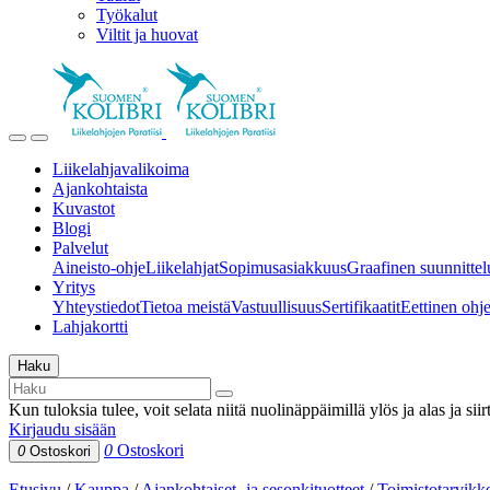
Työkalut
Viltit ja huovat
Liikelahjavalikoima
Ajankohtaista
Kuvastot
Blogi
Palvelut
Aineisto-ohje
Liikelahjat
Sopimusasiakkuus
Graafinen suunnittel
Yritys
Yhteystiedot
Tietoa meistä
Vastuullisuus
Sertifikaatit
Eettinen ohjei
Lahjakortti
Haku
Kun tuloksia tulee, voit selata niitä nuolinäppäimillä ylös ja alas ja si
Kirjaudu sisään
0
Ostoskori
0
Ostoskori
Etusivu
/
Kauppa
/
Ajankohtaiset- ja sesonkituotteet
/
Toimistotarvikk