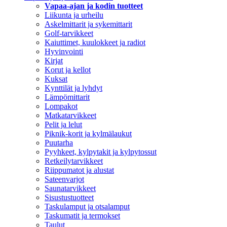
Vapaa-ajan ja kodin tuotteet
Liikunta ja urheilu
Askelmittarit ja sykemittarit
Golf-tarvikkeet
Kaiuttimet, kuulokkeet ja radiot
Hyvinvointi
Kirjat
Korut ja kellot
Kuksat
Kynttilät ja lyhdyt
Lämpömittarit
Lompakot
Matkatarvikkeet
Pelit ja lelut
Piknik-korit ja kylmälaukut
Puutarha
Pyyhkeet, kylpytakit ja kylpytossut
Retkeilytarvikkeet
Riippumatot ja alustat
Sateenvarjot
Saunatarvikkeet
Sisustustuotteet
Taskulamput ja otsalamput
Taskumatit ja termokset
Taulut