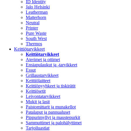
ID Identity
Jalo Helsinki
Leatherman
Matterhorn
Neutral
Printer
Pure Waste
South West
Thermos
Keittiötarvikkeet
Keittiötarvikkeet
Aterimet ja ottimet
Ensiapulaukut ja -tarvikkeet
Essut
Grillaustarvikkeet
Keittiölaitteet
Keittiöpyyhkeet ja tiskirätit
Keittiösetit
Leivontatarvikkeet
Mukit ja lasit
Paistomittarit ja munakellot
Patalaput ja pannualuset
Pippurimyllyt ja maustepurkit
Sammuttimet ja palohälyttimet
Tarjoiluastiat