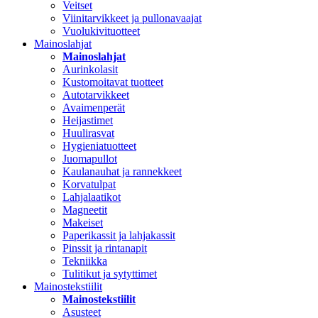
Veitset
Viinitarvikkeet ja pullonavaajat
Vuolukivituotteet
Mainoslahjat
Mainoslahjat
Aurinkolasit
Kustomoitavat tuotteet
Autotarvikkeet
Avaimenperät
Heijastimet
Huulirasvat
Hygieniatuotteet
Juomapullot
Kaulanauhat ja rannekkeet
Korvatulpat
Lahjalaatikot
Magneetit
Makeiset
Paperikassit ja lahjakassit
Pinssit ja rintanapit
Tekniikka
Tulitikut ja sytyttimet
Mainostekstiilit
Mainostekstiilit
Asusteet