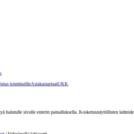
u
stus toimittajille
Asiakastarinat
UKK
irtyä halutulle sivulle enterin painalluksella. Kosketusnäytöllisten laittei
eet
/
Vehnänolki lahjasetti