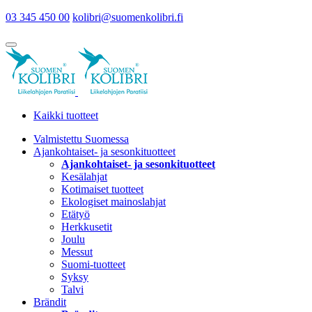
03 345 450 00
kolibri@suomenkolibri.fi
Kaikki tuotteet
Valmistettu Suomessa
Ajankohtaiset- ja sesonkituotteet
Ajankohtaiset- ja sesonkituotteet
Kesälahjat
Kotimaiset tuotteet
Ekologiset mainoslahjat
Etätyö
Herkkusetit
Joulu
Messut
Suomi-tuotteet
Syksy
Talvi
Brändit