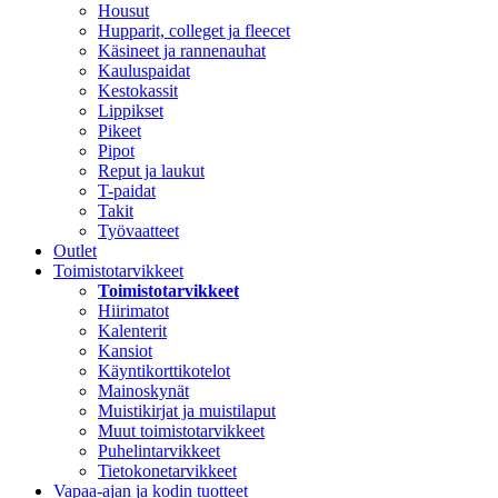
Housut
Hupparit, colleget ja fleecet
Käsineet ja rannenauhat
Kauluspaidat
Kestokassit
Lippikset
Pikeet
Pipot
Reput ja laukut
T-paidat
Takit
Työvaatteet
Outlet
Toimistotarvikkeet
Toimistotarvikkeet
Hiirimatot
Kalenterit
Kansiot
Käyntikorttikotelot
Mainoskynät
Muistikirjat ja muistilaput
Muut toimistotarvikkeet
Puhelintarvikkeet
Tietokonetarvikkeet
Vapaa-ajan ja kodin tuotteet