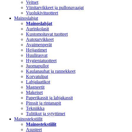
Veitset
Viinitarvikkeet ja pullonavaajat
Vuolukivituotteet
Mainoslahjat
Mainoslahjat
Aurinkolasit
Kustomoitavat tuotteet
Autotarvikkeet
Avaimenperät
Heijastimet
Huulirasvat
Hygieniatuotteet
Juomapullot
Kaulanauhat ja rannekkeet
Korvatulpat
Lahjalaatikot
Magneetit
Makeiset
Paperikassit ja lahjakassit
Pinssit ja rintanapit
Tekniikka
Tulitikut ja sytyttimet
Mainostekstiilit
Mainostekstiilit
Asusteet