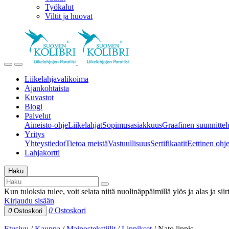
Työkalut
Viltit ja huovat
Liikelahjavalikoima
Ajankohtaista
Kuvastot
Blogi
Palvelut
Aineisto-ohje
Liikelahjat
Sopimusasiakkuus
Graafinen suunnittel
Yritys
Yhteystiedot
Tietoa meistä
Vastuullisuus
Sertifikaatit
Eettinen ohjei
Lahjakortti
Haku
Kun tuloksia tulee, voit selata niitä nuolinäppäimillä ylös ja alas ja si
Kirjaudu sisään
0
Ostoskori
0
Ostoskori
Etusivu
/
Kauppa
/
Mainostekstiilit
/
Lippikset
/
Nato lippis