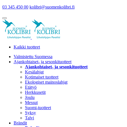
03 345 450 00
kolibri@suomenkolibri.fi
Kaikki tuotteet
Valmistettu Suomessa
Ajankohtaiset- ja sesonkituotteet
Ajankohtaiset- ja sesonkituotteet
Kesälahjat
Kotimaiset tuotteet
Ekologiset mainoslahjat
Etätyö
Herkkusetit
Joulu
Messut
Suomi-tuotteet
Syksy
Talvi
Brändit