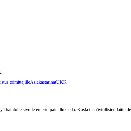
u
stus toimittajille
Asiakastarinat
UKK
irtyä halutulle sivulle enterin painalluksella. Kosketusnäytöllisten laittei