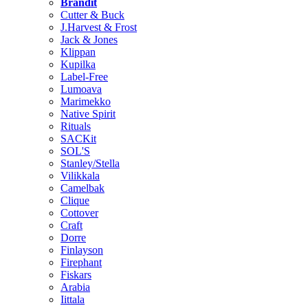
Brändit
Cutter & Buck
J.Harvest & Frost
Jack & Jones
Klippan
Kupilka
Label-Free
Lumoava
Marimekko
Native Spirit
Rituals
SACKit
SOL'S
Stanley/Stella
Vilikkala
Camelbak
Clique
Cottover
Craft
Dorre
Finlayson
Firephant
Fiskars
Arabia
Iittala