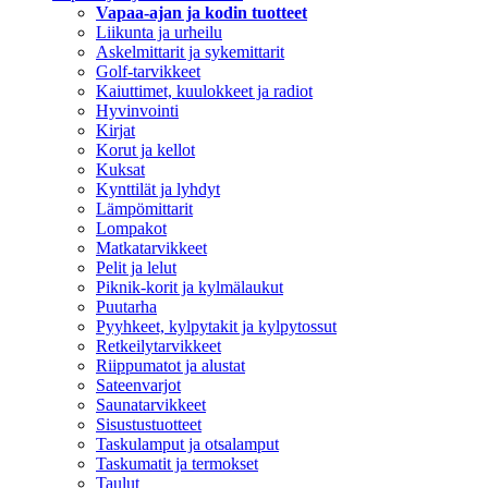
Vapaa-ajan ja kodin tuotteet
Liikunta ja urheilu
Askelmittarit ja sykemittarit
Golf-tarvikkeet
Kaiuttimet, kuulokkeet ja radiot
Hyvinvointi
Kirjat
Korut ja kellot
Kuksat
Kynttilät ja lyhdyt
Lämpömittarit
Lompakot
Matkatarvikkeet
Pelit ja lelut
Piknik-korit ja kylmälaukut
Puutarha
Pyyhkeet, kylpytakit ja kylpytossut
Retkeilytarvikkeet
Riippumatot ja alustat
Sateenvarjot
Saunatarvikkeet
Sisustustuotteet
Taskulamput ja otsalamput
Taskumatit ja termokset
Taulut