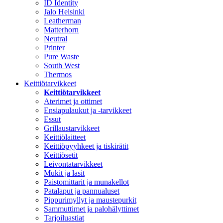
ID Identity
Jalo Helsinki
Leatherman
Matterhorn
Neutral
Printer
Pure Waste
South West
Thermos
Keittiötarvikkeet
Keittiötarvikkeet
Aterimet ja ottimet
Ensiapulaukut ja -tarvikkeet
Essut
Grillaustarvikkeet
Keittiölaitteet
Keittiöpyyhkeet ja tiskirätit
Keittiösetit
Leivontatarvikkeet
Mukit ja lasit
Paistomittarit ja munakellot
Patalaput ja pannualuset
Pippurimyllyt ja maustepurkit
Sammuttimet ja palohälyttimet
Tarjoiluastiat