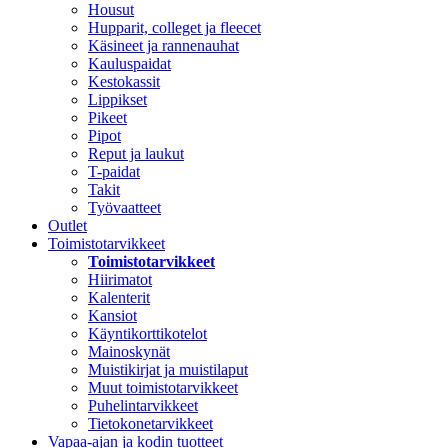
Housut
Hupparit, colleget ja fleecet
Käsineet ja rannenauhat
Kauluspaidat
Kestokassit
Lippikset
Pikeet
Pipot
Reput ja laukut
T-paidat
Takit
Työvaatteet
Outlet
Toimistotarvikkeet
Toimistotarvikkeet
Hiirimatot
Kalenterit
Kansiot
Käyntikorttikotelot
Mainoskynät
Muistikirjat ja muistilaput
Muut toimistotarvikkeet
Puhelintarvikkeet
Tietokonetarvikkeet
Vapaa-ajan ja kodin tuotteet