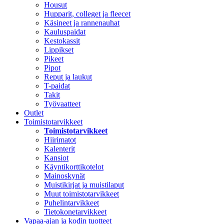
Housut
Hupparit, colleget ja fleecet
Käsineet ja rannenauhat
Kauluspaidat
Kestokassit
Lippikset
Pikeet
Pipot
Reput ja laukut
T-paidat
Takit
Työvaatteet
Outlet
Toimistotarvikkeet
Toimistotarvikkeet
Hiirimatot
Kalenterit
Kansiot
Käyntikorttikotelot
Mainoskynät
Muistikirjat ja muistilaput
Muut toimistotarvikkeet
Puhelintarvikkeet
Tietokonetarvikkeet
Vapaa-ajan ja kodin tuotteet