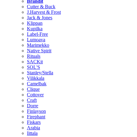
Brändit
Cutter & Buck
J.Harvest & Frost
Jack & Jones
Klippan
Kupilka
Label-Free
Lumoava
Marimekko
Native Spirit
Rituals
SACKit
SOL'S
Stanley/Stella
Vilikkala
Camelbak
Clique
Cottover
Craft
Dorre
Finlayson
Firephant
Fiskars
Arabia
Iittala