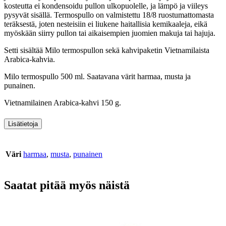
kosteutta ei kondensoidu pullon ulkopuolelle, ja lämpö ja viileys
pysyvät sisällä. Termospullo on valmistettu 18/8 ruostumattomasta
teräksestä, joten nesteisiin ei liukene haitallisia kemikaaleja, eikä
myöskään siirry pullon tai aikaisempien juomien makuja tai hajuja.
Setti sisältää Milo termospullon sekä kahvipaketin Vietnamilaista
Arabica-kahvia.
Milo termospullo 500 ml. Saatavana värit harmaa, musta ja
punainen.
Vietnamilainen Arabica-kahvi 150 g.
Lisätietoja
Väri
harmaa
,
musta
,
punainen
Saatat pitää myös näistä