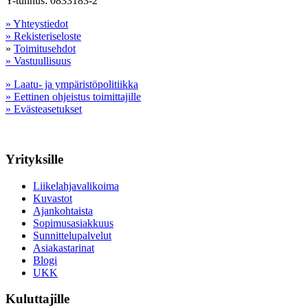
Y-tunnus: 0833183-2
» Yhteystiedot
» Rekisteriseloste
»
Toimitusehdot
» Vastuullisuus
» Laatu- ja ympäristöpolitiikka
» Eettinen ohjeistus toimittajille
» Evästeasetukset
Yrityksille
Liikelahjavalikoima
Kuvastot
Ajankohtaista
Sopimusasiakkuus
Sunnittelupalvelut
Asiakastarinat
Blogi
UKK
Kuluttajille