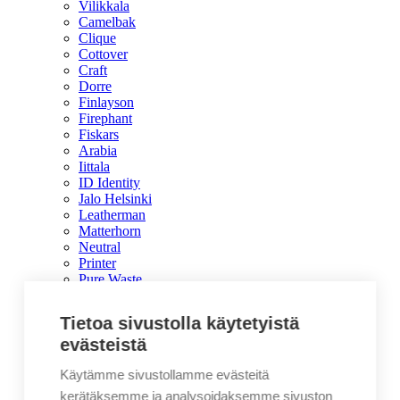
Vilikkala
Camelbak
Clique
Cottover
Craft
Dorre
Finlayson
Firephant
Fiskars
Arabia
Iittala
ID Identity
Jalo Helsinki
Leatherman
Matterhorn
Neutral
Printer
Pure Waste
South West
Thermos
Tietoa sivustolla käytetyistä
Keittiötarvikkeet
evästeistä
Keittiötarvikkeet
Aterimet ja ottimet
Käytämme sivustollamme evästeitä
Ensiapulaukut ja -tarvikkeet
Essut
kerätäksemme ja analysoidaksemme sivuston