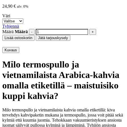
24,90
€
alv. 0%
Väri
Tyhjennä
Määrä
Määrä
Lisää ostoskoriin
Jätä tarjouskysely
Kuvaus
Milo termospullo ja
vietnamilaista Arabica-kahvia
omalla etiketillä – maistuisiko
kuppi kahvia?
Milo termospullo ja vietnamilaista kahvia omalla etiketillä: kiva
tervehdys kahvipaketin mukana ja termospullo, jossa voit pitää sekä
kylmiä että kuumia juomia. Tehokkaan vakuumieristyksen ansiosta
juomat säilyvät pullossa kylminä ja lämpiminä. Tyhjiön ansiosta