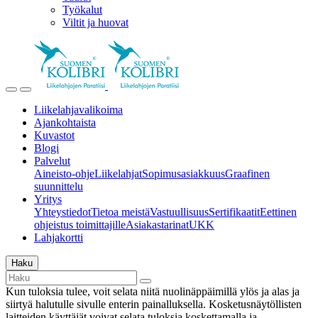
Työkalut
Viltit ja huovat
Liikelahjavalikoima
Ajankohtaista
Kuvastot
Blogi
Palvelut
Aineisto-ohje
Liikelahjat
Sopimusasiakkuus
Graafinen
suunnittelu
Yritys
Yhteystiedot
Tietoa meistä
Vastuullisuus
Sertifikaatit
Eettinen
ohjeistus toimittajille
Asiakastarinat
UKK
Lahjakortti
Haku
Kun tuloksia tulee, voit selata niitä nuolinäppäimillä ylös ja alas ja
siirtyä halutulle sivulle enterin painalluksella. Kosketusnäytöllisten
laitteiden käyttäjät voivat selata tuloksia koskettamalla ja