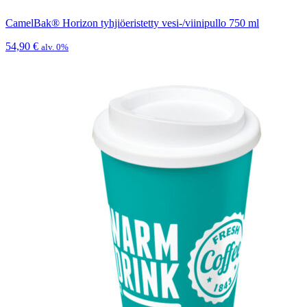
CamelBak® Horizon tyhjiöeristetty vesi-/viinipullo 750 ml
54,90
€
alv. 0%