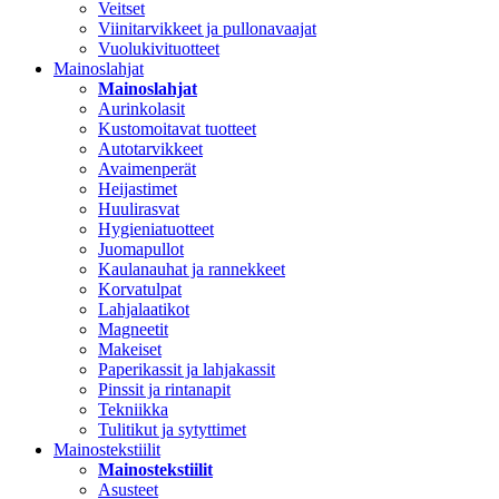
Veitset
Viinitarvikkeet ja pullonavaajat
Vuolukivituotteet
Mainoslahjat
Mainoslahjat
Aurinkolasit
Kustomoitavat tuotteet
Autotarvikkeet
Avaimenperät
Heijastimet
Huulirasvat
Hygieniatuotteet
Juomapullot
Kaulanauhat ja rannekkeet
Korvatulpat
Lahjalaatikot
Magneetit
Makeiset
Paperikassit ja lahjakassit
Pinssit ja rintanapit
Tekniikka
Tulitikut ja sytyttimet
Mainostekstiilit
Mainostekstiilit
Asusteet