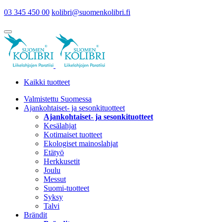
03 345 450 00
kolibri@suomenkolibri.fi
Kaikki tuotteet
Valmistettu Suomessa
Ajankohtaiset- ja sesonkituotteet
Ajankohtaiset- ja sesonkituotteet
Kesälahjat
Kotimaiset tuotteet
Ekologiset mainoslahjat
Etätyö
Herkkusetit
Joulu
Messut
Suomi-tuotteet
Syksy
Talvi
Brändit