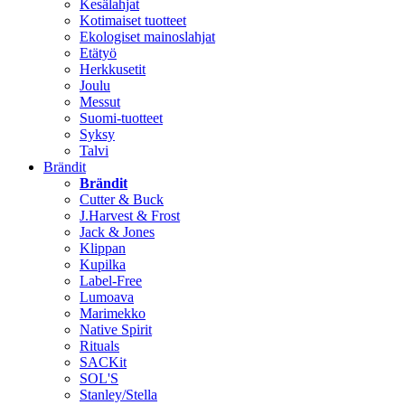
Kesälahjat
Kotimaiset tuotteet
Ekologiset mainoslahjat
Etätyö
Herkkusetit
Joulu
Messut
Suomi-tuotteet
Syksy
Talvi
Brändit
Brändit
Cutter & Buck
J.Harvest & Frost
Jack & Jones
Klippan
Kupilka
Label-Free
Lumoava
Marimekko
Native Spirit
Rituals
SACKit
SOL'S
Stanley/Stella