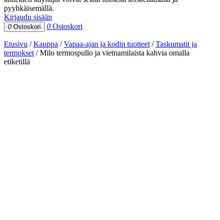
pyyhkäisemällä.
Kirjaudu sisään
0
Ostoskori
0
Ostoskori
Etusivu
/
Kauppa
/
Vapaa-ajan ja kodin tuotteet
/
Taskumatit ja
termokset
/
Milo termospullo ja vietnamilaista kahvia omalla
etiketillä