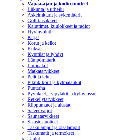
Vapaa-ajan ja kodin tuotteet
Liikunta ja urheilu
Askelmittarit ja sykemittarit
Golf-tarvikkeet
Kaiuttimet, kuulokkeet ja radiot
Hyvinvointi
Kirjat
Korut ja kellot
Kuksat
Kynttilät ja lyhdyt
Lämpömittarit
Lompakot
Matkatarvikkeet
Pelit ja lelut
Piknik-korit ja kylmälaukut
Puutarha
Pyyhkeet, kylpytakit ja kylpytossut
Retkeilytarvikkeet
Riippumatot ja alustat
Sateenvarjot
Saunatarvikkeet
Sisustustuotteet
Taskulamput ja otsalamput
Taskumatit ja termokset
Taulut