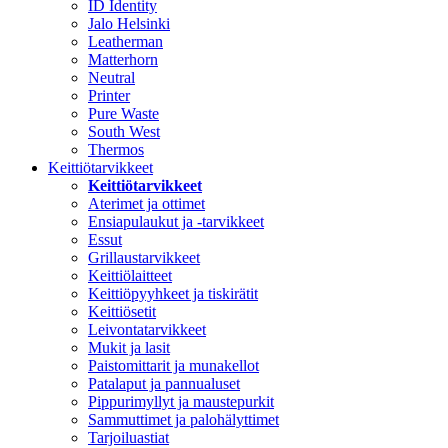
ID Identity
Jalo Helsinki
Leatherman
Matterhorn
Neutral
Printer
Pure Waste
South West
Thermos
Keittiötarvikkeet
Keittiötarvikkeet
Aterimet ja ottimet
Ensiapulaukut ja -tarvikkeet
Essut
Grillaustarvikkeet
Keittiölaitteet
Keittiöpyyhkeet ja tiskirätit
Keittiösetit
Leivontatarvikkeet
Mukit ja lasit
Paistomittarit ja munakellot
Patalaput ja pannualuset
Pippurimyllyt ja maustepurkit
Sammuttimet ja palohälyttimet
Tarjoiluastiat