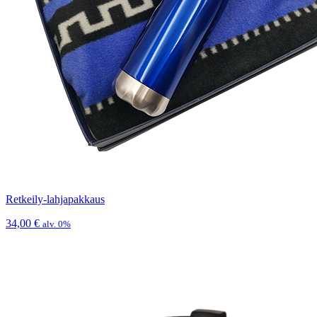
Retkeily-lahjapakkaus
34,00
€
alv. 0%