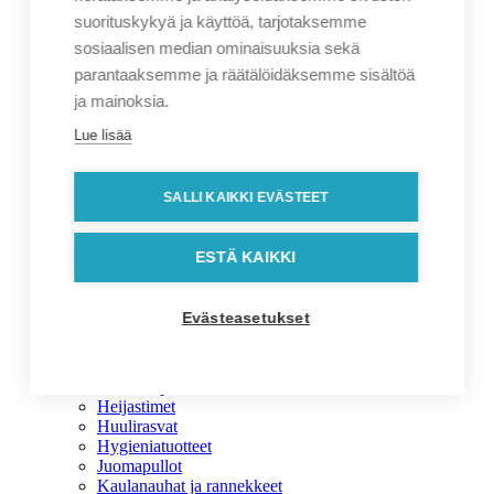
Grillaustarvikkeet
suorituskykyä ja käyttöä, tarjotaksemme
Keittiölaitteet
sosiaalisen median ominaisuuksia sekä
Keittiöpyyhkeet ja tiskirätit
Keittiösetit
parantaaksemme ja räätälöidäksemme sisältöä
Leivontatarvikkeet
ja mainoksia.
Mukit ja lasit
Paistomittarit ja munakellot
Lue lisää
Patalaput ja pannualuset
Pippurimyllyt ja maustepurkit
Sammuttimet ja palohälyttimet
SALLI KAIKKI EVÄSTEET
Tarjoiluastiat
Veitset
Viinitarvikkeet ja pullonavaajat
ESTÄ KAIKKI
Vuolukivituotteet
Mainoslahjat
Mainoslahjat
Evästeasetukset
Aurinkolasit
Kustomoitavat tuotteet
Autotarvikkeet
Avaimenperät
Heijastimet
Huulirasvat
Hygieniatuotteet
Juomapullot
Kaulanauhat ja rannekkeet