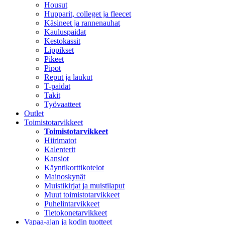
Housut
Hupparit, colleget ja fleecet
Käsineet ja rannenauhat
Kauluspaidat
Kestokassit
Lippikset
Pikeet
Pipot
Reput ja laukut
T-paidat
Takit
Työvaatteet
Outlet
Toimistotarvikkeet
Toimistotarvikkeet
Hiirimatot
Kalenterit
Kansiot
Käyntikorttikotelot
Mainoskynät
Muistikirjat ja muistilaput
Muut toimistotarvikkeet
Puhelintarvikkeet
Tietokonetarvikkeet
Vapaa-ajan ja kodin tuotteet