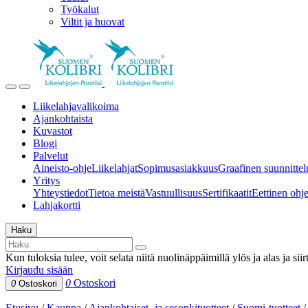
Työkalut
Viltit ja huovat
Liikelahjavalikoima
Ajankohtaista
Kuvastot
Blogi
Palvelut
Aineisto-ohje
Liikelahjat
Sopimusasiakkuus
Graafinen suunnittel
Yritys
Yhteystiedot
Tietoa meistä
Vastuullisuus
Sertifikaatit
Eettinen ohjei
Lahjakortti
Haku
Kun tuloksia tulee, voit selata niitä nuolinäppäimillä ylös ja alas ja si
Kirjaudu sisään
0
Ostoskori
0
Ostoskori
Etusivu
/
Kauppa
/
Ajankohtaiset- ja sesonkituotteet
/
Suomi-tuotteet