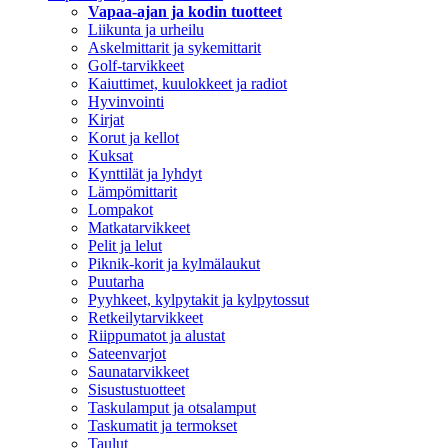
Vapaa-ajan ja kodin tuotteet
Liikunta ja urheilu
Askelmittarit ja sykemittarit
Golf-tarvikkeet
Kaiuttimet, kuulokkeet ja radiot
Hyvinvointi
Kirjat
Korut ja kellot
Kuksat
Kynttilät ja lyhdyt
Lämpömittarit
Lompakot
Matkatarvikkeet
Pelit ja lelut
Piknik-korit ja kylmälaukut
Puutarha
Pyyhkeet, kylpytakit ja kylpytossut
Retkeilytarvikkeet
Riippumatot ja alustat
Sateenvarjot
Saunatarvikkeet
Sisustustuotteet
Taskulamput ja otsalamput
Taskumatit ja termokset
Taulut