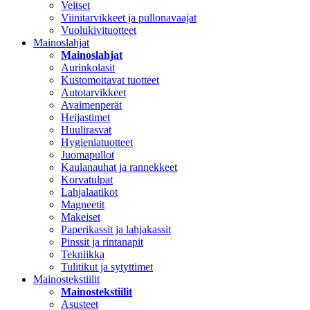
Veitset
Viinitarvikkeet ja pullonavaajat
Vuolukivituotteet
Mainoslahjat
Mainoslahjat
Aurinkolasit
Kustomoitavat tuotteet
Autotarvikkeet
Avaimenperät
Heijastimet
Huulirasvat
Hygieniatuotteet
Juomapullot
Kaulanauhat ja rannekkeet
Korvatulpat
Lahjalaatikot
Magneetit
Makeiset
Paperikassit ja lahjakassit
Pinssit ja rintanapit
Tekniikka
Tulitikut ja sytyttimet
Mainostekstiilit
Mainostekstiilit
Asusteet