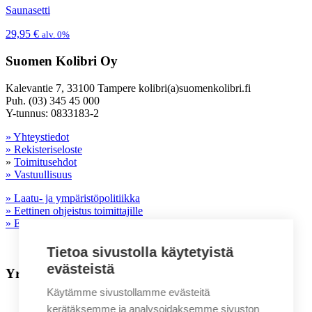
Saunasetti
29,95
€
alv. 0%
Suomen Kolibri Oy
Kalevantie 7, 33100 Tampere kolibri(a)suomenkolibri.fi
Puh. (03) 345 45 000
Y-tunnus: 0833183-2
» Yhteystiedot
» Rekisteriseloste
»
Toimitusehdot
» Vastuullisuus
» Laatu- ja ympäristöpolitiikka
» Eettinen ohjeistus toimittajille
» Evästeasetukset
Tietoa sivustolla käytetyistä
evästeistä
Yrityksille
Käytämme sivustollamme evästeitä
Liikelahjavalikoima
kerätäksemme ja analysoidaksemme sivuston