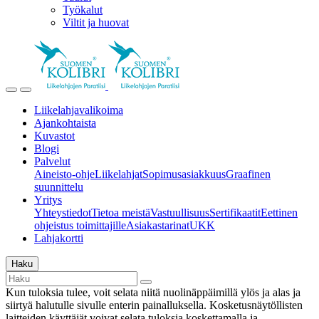
Työkalut
Viltit ja huovat
Liikelahjavalikoima
Ajankohtaista
Kuvastot
Blogi
Palvelut
Aineisto-ohje
Liikelahjat
Sopimusasiakkuus
Graafinen
suunnittelu
Yritys
Yhteystiedot
Tietoa meistä
Vastuullisuus
Sertifikaatit
Eettinen
ohjeistus toimittajille
Asiakastarinat
UKK
Lahjakortti
Haku
Kun tuloksia tulee, voit selata niitä nuolinäppäimillä ylös ja alas ja
siirtyä halutulle sivulle enterin painalluksella. Kosketusnäytöllisten
laitteiden käyttäjät voivat selata tuloksia koskettamalla ja