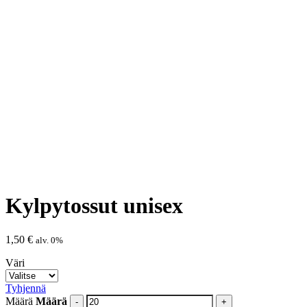
Kylpytossut unisex
1,50
€
alv. 0%
Väri
Tyhjennä
Määrä
Määrä