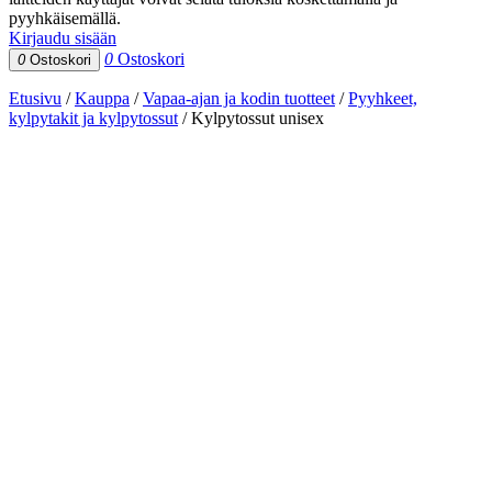
pyyhkäisemällä.
Kirjaudu sisään
0
Ostoskori
0
Ostoskori
Etusivu
/
Kauppa
/
Vapaa-ajan ja kodin tuotteet
/
Pyyhkeet,
kylpytakit ja kylpytossut
/
Kylpytossut unisex