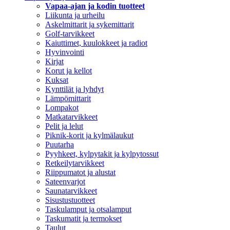
Vapaa-ajan ja kodin tuotteet
Liikunta ja urheilu
Askelmittarit ja sykemittarit
Golf-tarvikkeet
Kaiuttimet, kuulokkeet ja radiot
Hyvinvointi
Kirjat
Korut ja kellot
Kuksat
Kynttilät ja lyhdyt
Lämpömittarit
Lompakot
Matkatarvikkeet
Pelit ja lelut
Piknik-korit ja kylmälaukut
Puutarha
Pyyhkeet, kylpytakit ja kylpytossut
Retkeilytarvikkeet
Riippumatot ja alustat
Sateenvarjot
Saunatarvikkeet
Sisustustuotteet
Taskulamput ja otsalamput
Taskumatit ja termokset
Taulut