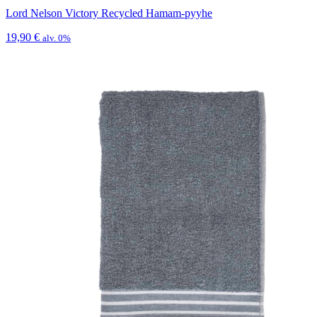
Lord Nelson Victory Recycled Hamam-pyyhe
19,90
€
alv. 0%