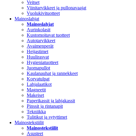
Veitset
Viinitarvikkeet ja pullonavaajat
Vuolukivituotteet
Mainoslahjat
Mainoslahjat
Aurinkolasit
Kustomoitavat tuotteet
Autotarvikkeet
Avaimenperät
Heijastimet
Huulirasvat
Hygieniatuotteet
Juomapullot
Kaulanauhat ja rannekkeet
Korvatulpat
Lahjalaatikot
Magneetit
Makeiset
Paperikassit ja lahjakassit
Pinssit ja rintanapit
Tekniikka
Tulitikut ja sytyttimet
Mainostekstiilit
Mainostekstiilit
Asusteet