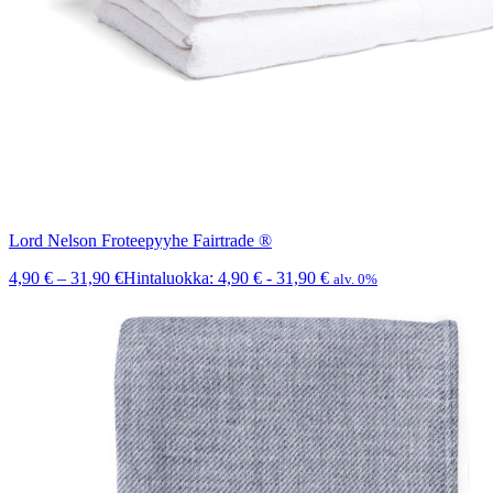
Lord Nelson Froteepyyhe Fairtrade ®
4,90
€
–
31,90
€
Hintaluokka: 4,90 € - 31,90 €
alv. 0%