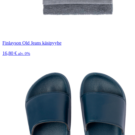
Finlayson Old Jeans käsipyyhe
16,80
€
alv. 0%