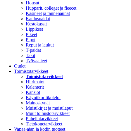
Housut
Hupparit, colleget ja fleecet
Käsineet ja rannenauhat
Kauluspaidat
Kestokassit
Lippikset
Pikeet
Pipot
Reput ja laukut
T-paidat
Takit
Työvaatteet
Outlet
Toimistotarvikkeet
Toimistotarvikkeet
Hiirimatot
Kalenterit
Kansiot
Käyntikorttikotelot
Mainoskynät
Muistikirjat ja muistilaput
Muut toimistotarvikkeet
Puhelintarvikkeet
Tietokonetarvikkeet
Vapaa-ajan ja kodin tuotteet