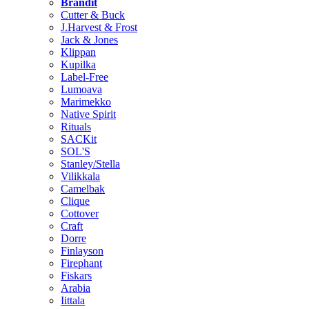
Brändit
Cutter & Buck
J.Harvest & Frost
Jack & Jones
Klippan
Kupilka
Label-Free
Lumoava
Marimekko
Native Spirit
Rituals
SACKit
SOL'S
Stanley/Stella
Vilikkala
Camelbak
Clique
Cottover
Craft
Dorre
Finlayson
Firephant
Fiskars
Arabia
Iittala