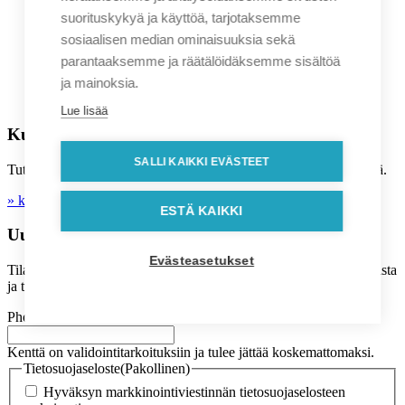
Kuvastot
suorituskykyä ja käyttöä, tarjotaksemme
Ajankohtaista
Sopimusasiakkuus
sosiaalisen median ominaisuuksia sekä
Sunnittelupalvelut
parantaaksemme ja räätälöidäksemme sisältöä
Asiakastarinat
ja mainoksia.
Blogi
UKK
Lue lisää
Kuluttajille
SALLI KAIKKI EVÄSTEET
Tutustu myös B2C kuluttaja-kauppaamme, josta voit tehdä löytöjä.
» kolibri-shop.fi
ESTÄ KAIKKI
Uutiskirje
Evästeasetukset
Tilaa kuukausittaiset uutiskirjeet sähköpostiisi, saat tietoa tarjouksista
ja tuoteuutuuksista.
Phone
Kenttä on validointitarkoituksiin ja tulee jättää koskemattomaksi.
Tietosuojaseloste
(Pakollinen)
Hyväksyn markkinointiviestinnän tietosuojaselosteen