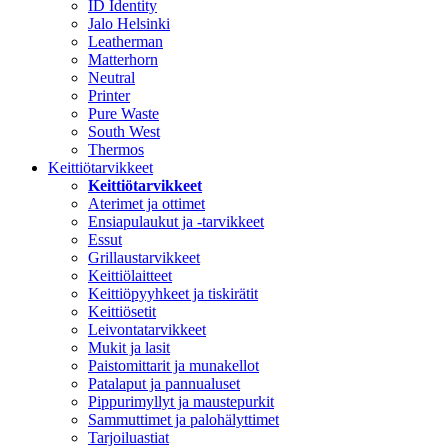
ID Identity
Jalo Helsinki
Leatherman
Matterhorn
Neutral
Printer
Pure Waste
South West
Thermos
Keittiötarvikkeet
Keittiötarvikkeet
Aterimet ja ottimet
Ensiapulaukut ja -tarvikkeet
Essut
Grillaustarvikkeet
Keittiölaitteet
Keittiöpyyhkeet ja tiskirätit
Keittiösetit
Leivontatarvikkeet
Mukit ja lasit
Paistomittarit ja munakellot
Patalaput ja pannualuset
Pippurimyllyt ja maustepurkit
Sammuttimet ja palohälyttimet
Tarjoiluastiat