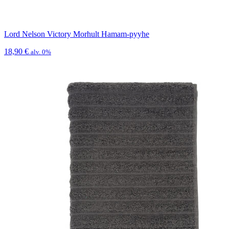
Lord Nelson Victory Morhult Hamam-pyyhe
18,90
€
alv. 0%