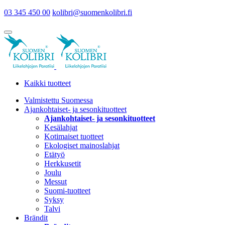
03 345 450 00
kolibri@suomenkolibri.fi
Kaikki tuotteet
Valmistettu Suomessa
Ajankohtaiset- ja sesonkituotteet
Ajankohtaiset- ja sesonkituotteet
Kesälahjat
Kotimaiset tuotteet
Ekologiset mainoslahjat
Etätyö
Herkkusetit
Joulu
Messut
Suomi-tuotteet
Syksy
Talvi
Brändit