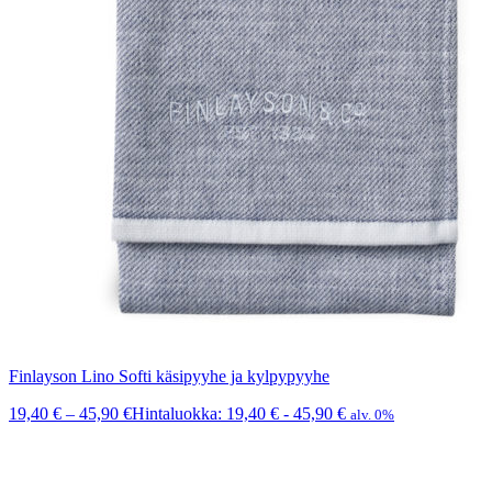
Finlayson Lino Softi käsipyyhe ja kylpypyyhe
19,40
€
–
45,90
€
Hintaluokka: 19,40 € - 45,90 €
alv. 0%