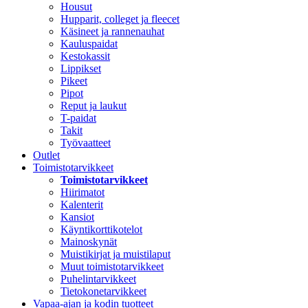
Housut
Hupparit, colleget ja fleecet
Käsineet ja rannenauhat
Kauluspaidat
Kestokassit
Lippikset
Pikeet
Pipot
Reput ja laukut
T-paidat
Takit
Työvaatteet
Outlet
Toimistotarvikkeet
Toimistotarvikkeet
Hiirimatot
Kalenterit
Kansiot
Käyntikorttikotelot
Mainoskynät
Muistikirjat ja muistilaput
Muut toimistotarvikkeet
Puhelintarvikkeet
Tietokonetarvikkeet
Vapaa-ajan ja kodin tuotteet