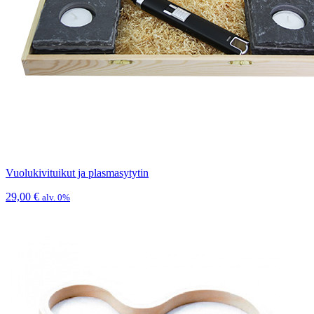
Vuolukivituikut ja plasmasytytin
29,00
€
alv. 0%