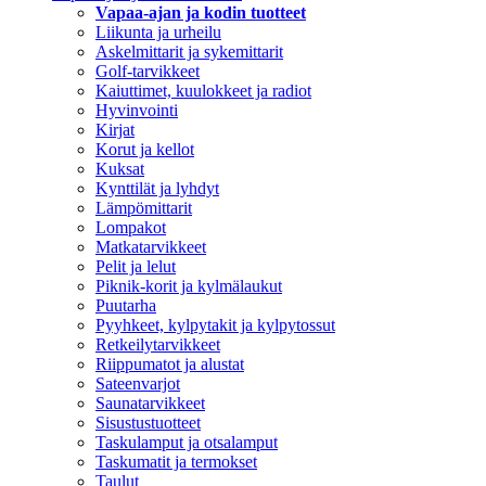
Vapaa-ajan ja kodin tuotteet
Liikunta ja urheilu
Askelmittarit ja sykemittarit
Golf-tarvikkeet
Kaiuttimet, kuulokkeet ja radiot
Hyvinvointi
Kirjat
Korut ja kellot
Kuksat
Kynttilät ja lyhdyt
Lämpömittarit
Lompakot
Matkatarvikkeet
Pelit ja lelut
Piknik-korit ja kylmälaukut
Puutarha
Pyyhkeet, kylpytakit ja kylpytossut
Retkeilytarvikkeet
Riippumatot ja alustat
Sateenvarjot
Saunatarvikkeet
Sisustustuotteet
Taskulamput ja otsalamput
Taskumatit ja termokset
Taulut