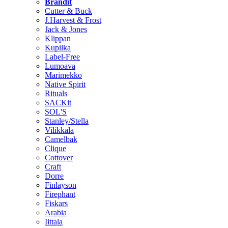
Brändit
Cutter & Buck
J.Harvest & Frost
Jack & Jones
Klippan
Kupilka
Label-Free
Lumoava
Marimekko
Native Spirit
Rituals
SACKit
SOL'S
Stanley/Stella
Vilikkala
Camelbak
Clique
Cottover
Craft
Dorre
Finlayson
Firephant
Fiskars
Arabia
Iittala