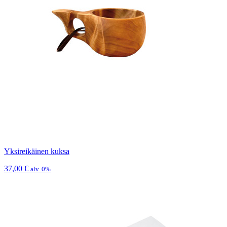
Yksireikäinen kuksa
37,00
€
alv. 0%