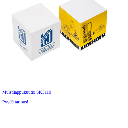
Muistilappukuutio SK3110
Pyydä tarjous!