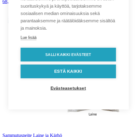
68,00
€
alv. 0%
suorituskykyä ja käyttöä, tarjotaksemme
sosiaalisen median ominaisuuksia sekä
parantaaksemme ja räätälöidäksemme sisältöä
ja mainoksia.
Lue lisää
SALLI KAIKKI EVÄSTEET
ESTÄ KAIKKI
Evästeasetukset
Sammutuspeite Laine ja Kärhö