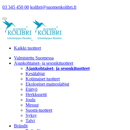
03 345 450 00
kolibri@suomenkolibri.fi
Kaikki tuotteet
Valmistettu Suomessa
Ajankohtaiset- ja sesonkituotteet
Ajankohtaiset- ja sesonkituotteet
Kesälahjat
Kotimaiset tuotteet
Ekologiset mainoslahjat
Etätyö
Herkkusetit
Joulu
Messut
Suomi-tuotteet
Syksy
Talvi
Brändit