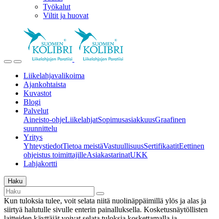
Työkalut
Viltit ja huovat
Liikelahjavalikoima
Ajankohtaista
Kuvastot
Blogi
Palvelut
Aineisto-ohje
Liikelahjat
Sopimusasiakkuus
Graafinen
suunnittelu
Yritys
Yhteystiedot
Tietoa meistä
Vastuullisuus
Sertifikaatit
Eettinen
ohjeistus toimittajille
Asiakastarinat
UKK
Lahjakortti
Haku
Kun tuloksia tulee, voit selata niitä nuolinäppäimillä ylös ja alas ja
siirtyä halutulle sivulle enterin painalluksella. Kosketusnäytöllisten
laitteiden käyttäjät voivat selata tuloksia koskettamalla ja