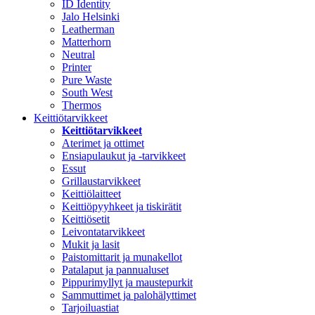
ID Identity
Jalo Helsinki
Leatherman
Matterhorn
Neutral
Printer
Pure Waste
South West
Thermos
Keittiötarvikkeet
Keittiötarvikkeet
Aterimet ja ottimet
Ensiapulaukut ja -tarvikkeet
Essut
Grillaustarvikkeet
Keittiölaitteet
Keittiöpyyhkeet ja tiskirätit
Keittiösetit
Leivontatarvikkeet
Mukit ja lasit
Paistomittarit ja munakellot
Patalaput ja pannualuset
Pippurimyllyt ja maustepurkit
Sammuttimet ja palohälyttimet
Tarjoiluastiat