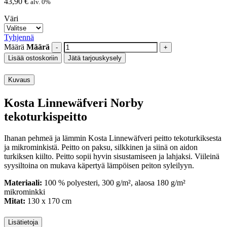
43,90
€
alv. 0%
Väri
Tyhjennä
Määrä
Määrä
Lisää ostoskoriin
Jätä tarjouskysely
Kuvaus
Kosta Linnewäfveri Norby
tekoturkispeitto
Ihanan pehmeä ja lämmin Kosta Linnewäfveri peitto tekoturkiksesta
ja mikrominkistä. Peitto on paksu, silkkinen ja siinä on aidon
turkiksen kiilto. Peitto sopii hyvin sisustamiseen ja lahjaksi. Viileinä
syysiltoina on mukava käpertyä lämpöisen peiton syleilyyn.
Materiaali:
100 % polyesteri, 300 g/m², alaosa 180 g/m²
mikrominkki
Mitat:
130 x 170 cm
Lisätietoja