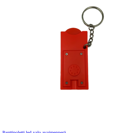
Panttipoletti led-valo avaimenperä