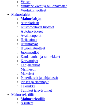
Veitset
Viinitarvikkeet ja pullonavaajat
Vuolukivituotteet
Mainoslahjat
Mainoslahjat
Aurinkolasit
Kustomoitavat tuotteet
Autotarvikkeet
Avaimenperät
Heijastimet
Huulirasvat
Hygieniatuotteet
Juomapullot
Kaulanauhat ja rannekkeet
Korvatulpat
Lahjalaatikot
Magneetit
Makeiset
Paperikassit ja lahjakassit
Pinssit ja rintanapit
Tekniikka
Tulitikut ja sytyttimet
Mainostekstiilit
Mainostekstiilit
Asusteet