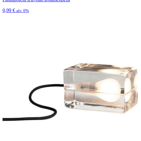
0,99
€
alv. 0%