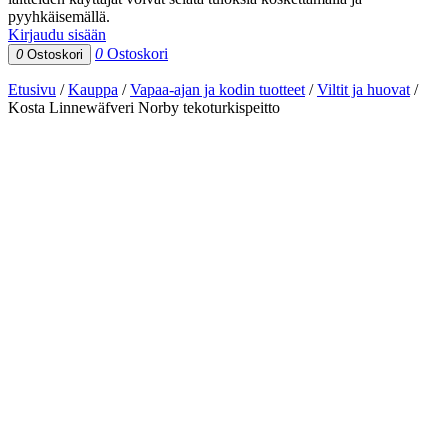
pyyhkäisemällä.
Kirjaudu sisään
0
Ostoskori
0
Ostoskori
Etusivu
/
Kauppa
/
Vapaa-ajan ja kodin tuotteet
/
Viltit ja huovat
/
Kosta Linnewäfveri Norby tekoturkispeitto