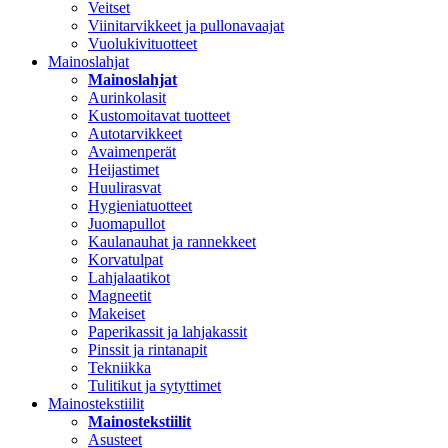
Veitset
Viinitarvikkeet ja pullonavaajat
Vuolukivituotteet
Mainoslahjat
Mainoslahjat
Aurinkolasit
Kustomoitavat tuotteet
Autotarvikkeet
Avaimenperät
Heijastimet
Huulirasvat
Hygieniatuotteet
Juomapullot
Kaulanauhat ja rannekkeet
Korvatulpat
Lahjalaatikot
Magneetit
Makeiset
Paperikassit ja lahjakassit
Pinssit ja rintanapit
Tekniikka
Tulitikut ja sytyttimet
Mainostekstiilit
Mainostekstiilit
Asusteet