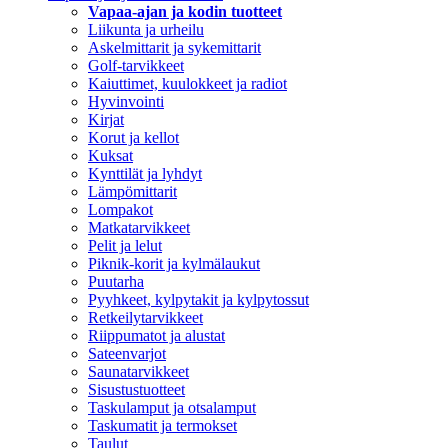
Vapaa-ajan ja kodin tuotteet
Liikunta ja urheilu
Askelmittarit ja sykemittarit
Golf-tarvikkeet
Kaiuttimet, kuulokkeet ja radiot
Hyvinvointi
Kirjat
Korut ja kellot
Kuksat
Kynttilät ja lyhdyt
Lämpömittarit
Lompakot
Matkatarvikkeet
Pelit ja lelut
Piknik-korit ja kylmälaukut
Puutarha
Pyyhkeet, kylpytakit ja kylpytossut
Retkeilytarvikkeet
Riippumatot ja alustat
Sateenvarjot
Saunatarvikkeet
Sisustustuotteet
Taskulamput ja otsalamput
Taskumatit ja termokset
Taulut