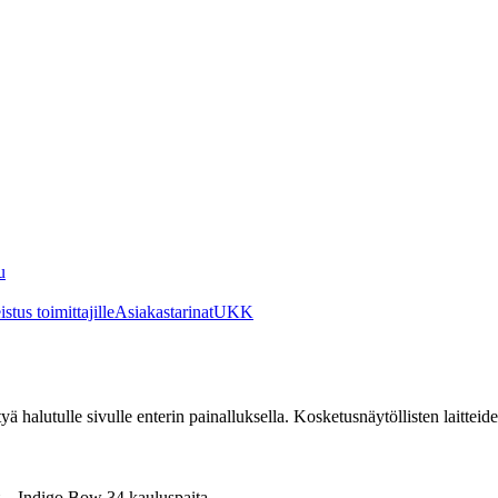
u
stus toimittajille
Asiakastarinat
UKK
irtyä halutulle sivulle enterin painalluksella. Kosketusnäytöllisten laittei
t – Indigo Bow 34 kauluspaita