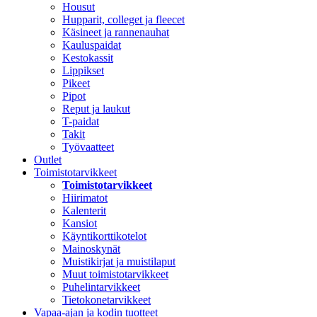
Housut
Hupparit, colleget ja fleecet
Käsineet ja rannenauhat
Kauluspaidat
Kestokassit
Lippikset
Pikeet
Pipot
Reput ja laukut
T-paidat
Takit
Työvaatteet
Outlet
Toimistotarvikkeet
Toimistotarvikkeet
Hiirimatot
Kalenterit
Kansiot
Käyntikorttikotelot
Mainoskynät
Muistikirjat ja muistilaput
Muut toimistotarvikkeet
Puhelintarvikkeet
Tietokonetarvikkeet
Vapaa-ajan ja kodin tuotteet