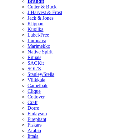
Brändit
Cutter & Buck
J.Harvest & Frost
Jack & Jones
Klippan
Kupilka
Label-Free
Lumoava
Marimekko
Native Spirit
Rituals
SACKit
SOL'S
Stanley/Stella
Vilikkala
Camelbak
Clique
Cottover
Craft
Dorre
Finlayson
Firephant
Fiskars
Arabia
Iittala