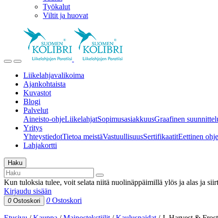
Työkalut
Viltit ja huovat
Liikelahjavalikoima
Ajankohtaista
Kuvastot
Blogi
Palvelut
Aineisto-ohje
Liikelahjat
Sopimusasiakkuus
Graafinen suunnittel
Yritys
Yhteystiedot
Tietoa meistä
Vastuullisuus
Sertifikaatit
Eettinen ohjei
Lahjakortti
Haku
Kun tuloksia tulee, voit selata niitä nuolinäppäimillä ylös ja alas ja si
Kirjaudu sisään
0
Ostoskori
0
Ostoskori
Etusivu
/
Kauppa
/
Mainostekstiilit
/
Kauluspaidat
/
J. Harvest & Fros