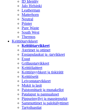
ID Identity
Jalo Helsinki
Leatherman
Matterhorn
Neutral
Printer
Pure Waste
South West
Thermos
Keittiötarvikkeet
Keittiötarvikkeet
Aterimet ja ottimet
Ensiapulaukut ja -tarvikkeet
Essut
Grillaustarvikkeet
Keittiölaitteet
Keittiöpyyhkeet ja tiskirätit
Keittiösetit
Leivontatarvikkeet
Mukit ja lasit
Paistomittarit ja munakellot
Patalaput ja pannualuset
Pippurimyllyt ja maustepurkit
Sammuttimet ja palohälyttimet
Tarjoiluastiat