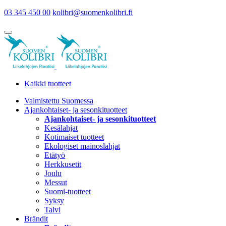
03 345 450 00
kolibri@suomenkolibri.fi
Kaikki tuotteet
Valmistettu Suomessa
Ajankohtaiset- ja sesonkituotteet
Ajankohtaiset- ja sesonkituotteet
Kesälahjat
Kotimaiset tuotteet
Ekologiset mainoslahjat
Etätyö
Herkkusetit
Joulu
Messut
Suomi-tuotteet
Syksy
Talvi
Brändit