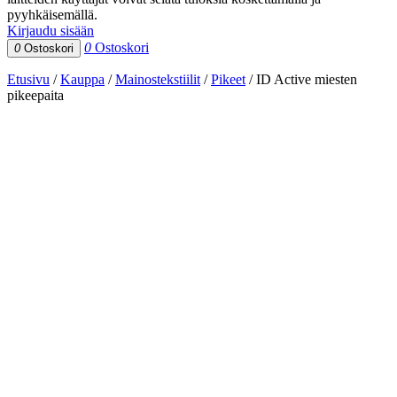
pyyhkäisemällä.
Kirjaudu sisään
0
Ostoskori
0
Ostoskori
Etusivu
/
Kauppa
/
Mainostekstiilit
/
Pikeet
/
ID Active miesten
pikeepaita