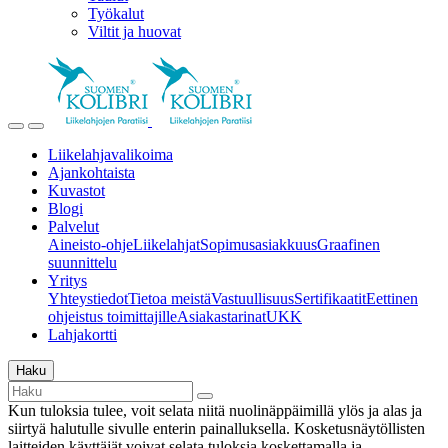
Työkalut
Viltit ja huovat
Liikelahjavalikoima
Ajankohtaista
Kuvastot
Blogi
Palvelut
Aineisto-ohje
Liikelahjat
Sopimusasiakkuus
Graafinen
suunnittelu
Yritys
Yhteystiedot
Tietoa meistä
Vastuullisuus
Sertifikaatit
Eettinen
ohjeistus toimittajille
Asiakastarinat
UKK
Lahjakortti
Haku
Kun tuloksia tulee, voit selata niitä nuolinäppäimillä ylös ja alas ja
siirtyä halutulle sivulle enterin painalluksella. Kosketusnäytöllisten
laitteiden käyttäjät voivat selata tuloksia koskettamalla ja