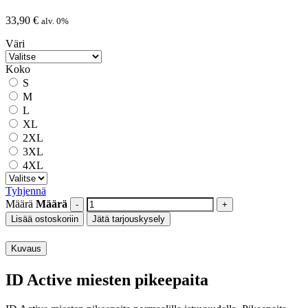
33,90
€
alv. 0%
Väri
Koko
S
M
L
XL
2XL
3XL
4XL
Tyhjennä
Määrä
Määrä
Lisää ostoskoriin
Jätä tarjouskysely
Kuvaus
ID Active miesten pikeepaita