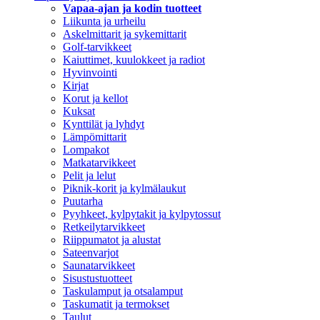
Vapaa-ajan ja kodin tuotteet
Liikunta ja urheilu
Askelmittarit ja sykemittarit
Golf-tarvikkeet
Kaiuttimet, kuulokkeet ja radiot
Hyvinvointi
Kirjat
Korut ja kellot
Kuksat
Kynttilät ja lyhdyt
Lämpömittarit
Lompakot
Matkatarvikkeet
Pelit ja lelut
Piknik-korit ja kylmälaukut
Puutarha
Pyyhkeet, kylpytakit ja kylpytossut
Retkeilytarvikkeet
Riippumatot ja alustat
Sateenvarjot
Saunatarvikkeet
Sisustustuotteet
Taskulamput ja otsalamput
Taskumatit ja termokset
Taulut