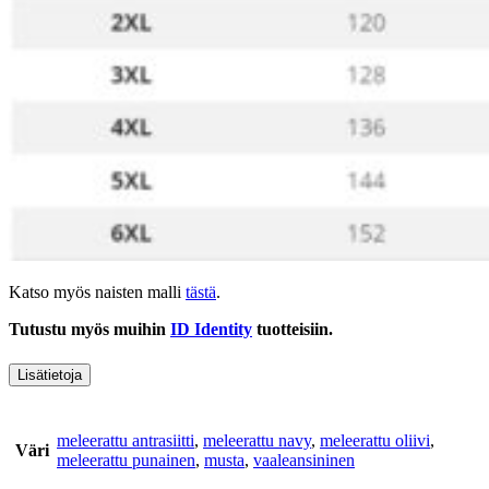
Katso myös naisten malli
tästä
.
Tutustu myös muihin
ID Identity
tuotteisiin.
Lisätietoja
meleerattu antrasiitti
,
meleerattu navy
,
meleerattu oliivi
,
Väri
meleerattu punainen
,
musta
,
vaaleansininen