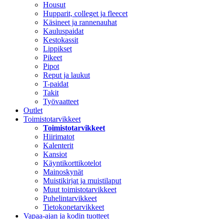
Housut
Hupparit, colleget ja fleecet
Käsineet ja rannenauhat
Kauluspaidat
Kestokassit
Lippikset
Pikeet
Pipot
Reput ja laukut
T-paidat
Takit
Työvaatteet
Outlet
Toimistotarvikkeet
Toimistotarvikkeet
Hiirimatot
Kalenterit
Kansiot
Käyntikorttikotelot
Mainoskynät
Muistikirjat ja muistilaput
Muut toimistotarvikkeet
Puhelintarvikkeet
Tietokonetarvikkeet
Vapaa-ajan ja kodin tuotteet