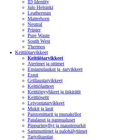
ID Identity
Jalo Helsinki
Leatherman
Matterhorn
Neutral
Printer
Pure Waste
South West
Thermos
Keittiötarvikkeet
Keittiötarvikkeet
Aterimet ja ottimet
Ensiapulaukut ja -tarvikkeet
Essut
Grillaustarvikkeet
Keittiölaitteet
Keittiöpyyhkeet ja tiskirätit
Keittiösetit
Leivontatarvikkeet
Mukit ja lasit
Paistomittarit ja munakellot
Patalaput ja pannualuset
Pippurimyllyt ja maustepurkit
Sammuttimet ja palohälyttimet
Tarjoiluastiat