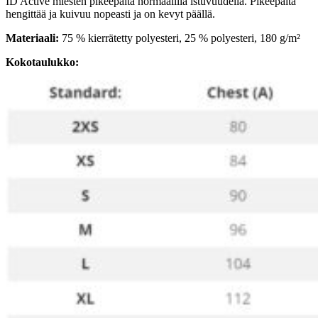
ID Active miesten pikeepaita normaalilla istuvuudella. Pikeepaita
hengittää ja kuivuu nopeasti ja on kevyt päällä.
Materiaali:
75 % kierrätetty polyesteri, 25 % polyesteri, 180 g/m²
Kokotaulukko: