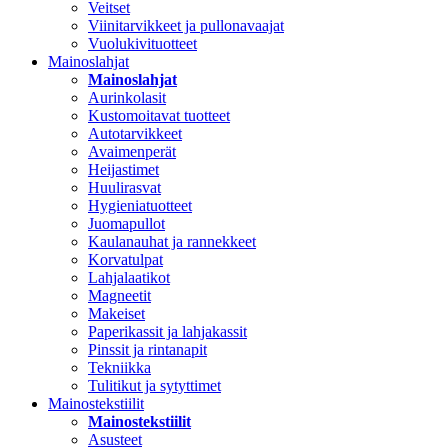
Veitset
Viinitarvikkeet ja pullonavaajat
Vuolukivituotteet
Mainoslahjat
Mainoslahjat
Aurinkolasit
Kustomoitavat tuotteet
Autotarvikkeet
Avaimenperät
Heijastimet
Huulirasvat
Hygieniatuotteet
Juomapullot
Kaulanauhat ja rannekkeet
Korvatulpat
Lahjalaatikot
Magneetit
Makeiset
Paperikassit ja lahjakassit
Pinssit ja rintanapit
Tekniikka
Tulitikut ja sytyttimet
Mainostekstiilit
Mainostekstiilit
Asusteet