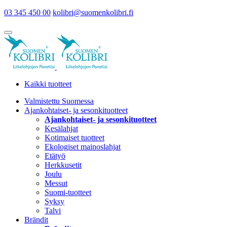
03 345 450 00
kolibri@suomenkolibri.fi
Kaikki tuotteet
Valmistettu Suomessa
Ajankohtaiset- ja sesonkituotteet
Ajankohtaiset- ja sesonkituotteet
Kesälahjat
Kotimaiset tuotteet
Ekologiset mainoslahjat
Etätyö
Herkkusetit
Joulu
Messut
Suomi-tuotteet
Syksy
Talvi
Brändit