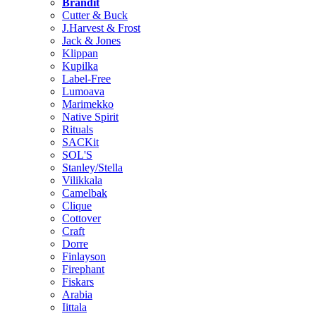
Brändit
Cutter & Buck
J.Harvest & Frost
Jack & Jones
Klippan
Kupilka
Label-Free
Lumoava
Marimekko
Native Spirit
Rituals
SACKit
SOL'S
Stanley/Stella
Vilikkala
Camelbak
Clique
Cottover
Craft
Dorre
Finlayson
Firephant
Fiskars
Arabia
Iittala