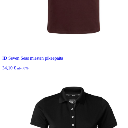
ID Seven Seas miesten pikeepaita
34,10
€
alv. 0%