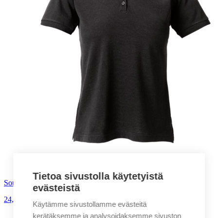
Tietoa sivustolla käytetyistä
South West Coronita naisten pikeepaita
evästeistä
24,90
€
alv. 0%
Käytämme sivustollamme evästeitä
kerätäksemme ja analysoidaksemme sivuston