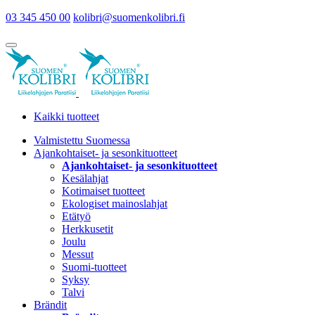
03 345 450 00
kolibri@suomenkolibri.fi
Kaikki tuotteet
Valmistettu Suomessa
Ajankohtaiset- ja sesonkituotteet
Ajankohtaiset- ja sesonkituotteet
Kesälahjat
Kotimaiset tuotteet
Ekologiset mainoslahjat
Etätyö
Herkkusetit
Joulu
Messut
Suomi-tuotteet
Syksy
Talvi
Brändit