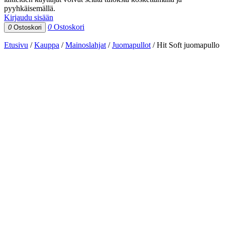
pyyhkäisemällä.
Kirjaudu sisään
0
Ostoskori
0
Ostoskori
Etusivu
/
Kauppa
/
Mainoslahjat
/
Juomapullot
/
Hit Soft juomapullo