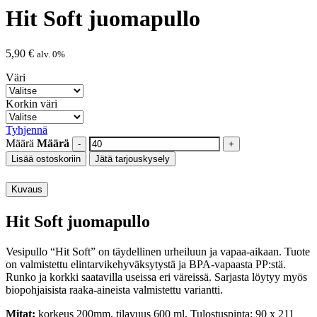
Hit Soft juomapullo
5,90
€
alv. 0%
Väri
Korkin väri
Tyhjennä
Määrä
Määrä
Lisää ostoskoriin
Jätä tarjouskysely
Kuvaus
Hit Soft juomapullo
Vesipullo “Hit Soft” on täydellinen urheiluun ja vapaa-aikaan.
Tuote
on valmistettu elintarvikehyväksytystä ja BPA-vapaasta PP:stä.
Runko ja korkki saatavilla useissa eri väreissä.
Sarjasta löytyy myös
biopohjaisista raaka-aineista valmistettu variantti.
Mitat:
korkeus 200mm, tilavuus 600 ml.
Tulostuspinta: 90 x 211