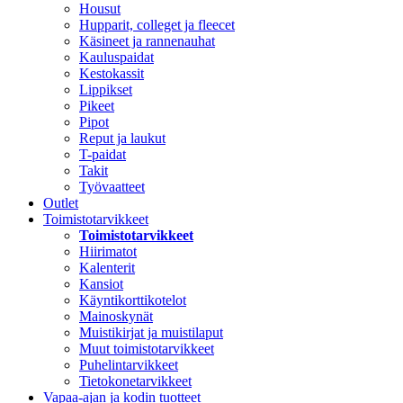
Housut
Hupparit, colleget ja fleecet
Käsineet ja rannenauhat
Kauluspaidat
Kestokassit
Lippikset
Pikeet
Pipot
Reput ja laukut
T-paidat
Takit
Työvaatteet
Outlet
Toimistotarvikkeet
Toimistotarvikkeet
Hiirimatot
Kalenterit
Kansiot
Käyntikorttikotelot
Mainoskynät
Muistikirjat ja muistilaput
Muut toimistotarvikkeet
Puhelintarvikkeet
Tietokonetarvikkeet
Vapaa-ajan ja kodin tuotteet