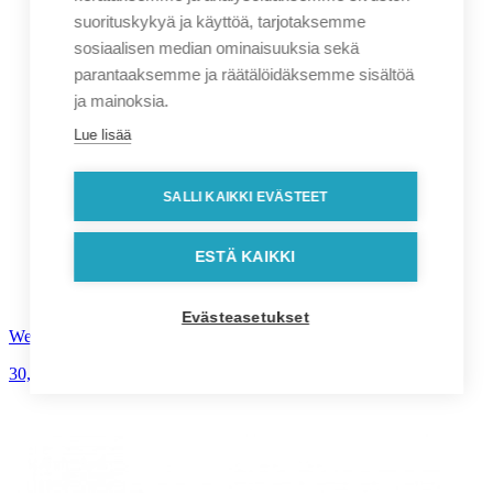
suorituskykyä ja käyttöä, tarjotaksemme
sosiaalisen median ominaisuuksia sekä
parantaaksemme ja räätälöidäksemme sisältöä
ja mainoksia.
Lue lisää
SALLI KAIKKI EVÄSTEET
ESTÄ KAIKKI
Evästeasetukset
Westport-kylpytakki
30,00
€
alv. 0%