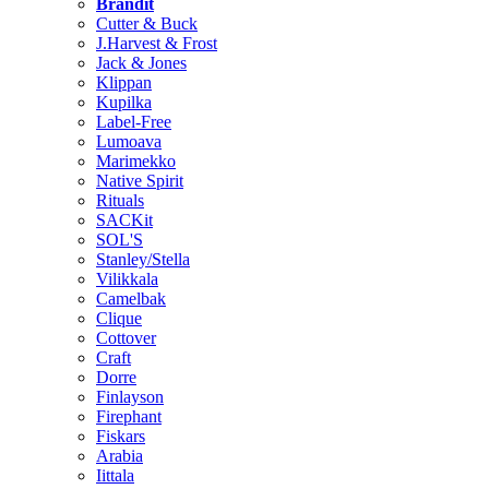
Brändit
Cutter & Buck
J.Harvest & Frost
Jack & Jones
Klippan
Kupilka
Label-Free
Lumoava
Marimekko
Native Spirit
Rituals
SACKit
SOL'S
Stanley/Stella
Vilikkala
Camelbak
Clique
Cottover
Craft
Dorre
Finlayson
Firephant
Fiskars
Arabia
Iittala