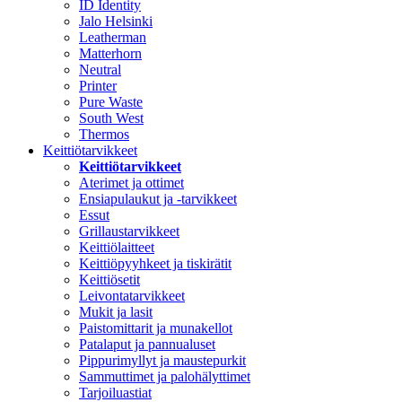
ID Identity
Jalo Helsinki
Leatherman
Matterhorn
Neutral
Printer
Pure Waste
South West
Thermos
Keittiötarvikkeet
Keittiötarvikkeet
Aterimet ja ottimet
Ensiapulaukut ja -tarvikkeet
Essut
Grillaustarvikkeet
Keittiölaitteet
Keittiöpyyhkeet ja tiskirätit
Keittiösetit
Leivontatarvikkeet
Mukit ja lasit
Paistomittarit ja munakellot
Patalaput ja pannualuset
Pippurimyllyt ja maustepurkit
Sammuttimet ja palohälyttimet
Tarjoiluastiat