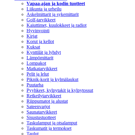
Vapaa-ajan ja kodin tuotteet
Liikunta ja urheilu
Askelmittarit ja sykemittarit
Golf-tarvikkeet
Kaiuttimet, kuulokkeet ja radiot
Hyvinvointi
Kirjat
Korut ja kellot
Kuksat
Kynttilät ja lyhdyt
Lämpömittarit
Lompakot
Matkatarvikkeet
Pelit ja lelut
Piknik-korit ja kylmälaukut
Puutarha
Pyyhkeet, kylpytakit ja kylpytossut
Retkeilytarvikkeet
Riippumatot ja alustat
Sateenvarjot
Saunatarvikkeet
Sisustustuotteet
Taskulamput ja otsalamput
Taskumatit ja termokset
Taulut