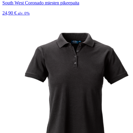
South West Coronado miesten pikeepaita
24,90
€
alv. 0%