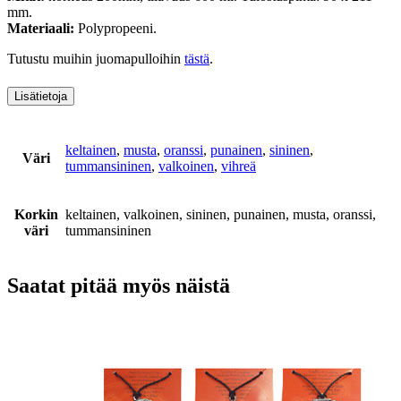
mm.
Materiaali:
Polypropeeni.
Tutustu muihin juomapulloihin
tästä
.
Lisätietoja
keltainen
,
musta
,
oranssi
,
punainen
,
sininen
,
Väri
tummansininen
,
valkoinen
,
vihreä
Korkin
keltainen, valkoinen, sininen, punainen, musta, oranssi,
väri
tummansininen
Saatat pitää myös näistä