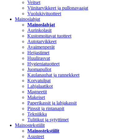
Veitset
Viinitarvikkeet ja pullonavaajat
Vuolukivituotteet
Mainoslahjat
Mainoslahjat
Aurinkolasit
Kustomoitavat tuotteet
Autotarvikkeet
Avaimenperät
Heijastimet
Huulirasvat
Hygieniatuotteet
Juomapullot
Kaulanauhat ja rannekkeet
Korvatulpat
Lahjalaatikot
Magneetit
Makeiset
Paperikassit ja lahjakassit
Pinssit ja rintanapit
Tekniikka
Tulitikut ja sytyttimet
Mainostekstiilit
Mainostekstiilit
Asusteet