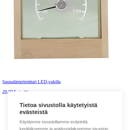
Saunalämpömittari LED-valolla
29,00
€
alv. 0%
Tietoa sivustolla käytetyistä
evästeistä
Käytämme sivustollamme evästeitä
kerätäksemme ja analysoidaksemme sivuston