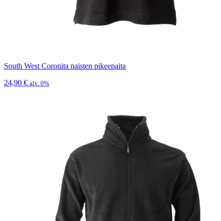
South West Coronita naisten pikeepaita
24,90
€
alv. 0%