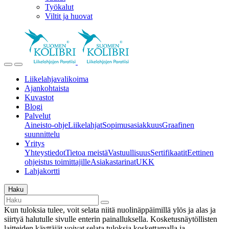
Työkalut
Viltit ja huovat
Liikelahjavalikoima
Ajankohtaista
Kuvastot
Blogi
Palvelut
Aineisto-ohje
Liikelahjat
Sopimusasiakkuus
Graafinen
suunnittelu
Yritys
Yhteystiedot
Tietoa meistä
Vastuullisuus
Sertifikaatit
Eettinen
ohjeistus toimittajille
Asiakastarinat
UKK
Lahjakortti
Haku
Kun tuloksia tulee, voit selata niitä nuolinäppäimillä ylös ja alas ja
siirtyä halutulle sivulle enterin painalluksella. Kosketusnäytöllisten
laitteiden käyttäjät voivat selata tuloksia koskettamalla ja