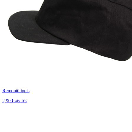
Remonttilippis
2,90
€
alv. 0%