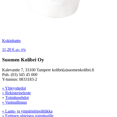
Kokinhattu
11,20
€
alv. 0%
Suomen Kolibri Oy
Kalevantie 7, 33100 Tampere kolibri(a)suomenkolibri.fi
Puh. (03) 345 45 000
Y-tunnus: 0833183-2
» Yhteystiedot
» Rekisteriseloste
»
Toimitusehdot
» Vastuullisuus
» Laatu- ja ympäristöpolitiikka
» Eettinen ohjeistus toimittajille