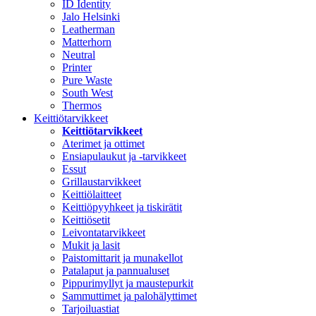
ID Identity
Jalo Helsinki
Leatherman
Matterhorn
Neutral
Printer
Pure Waste
South West
Thermos
Keittiötarvikkeet
Keittiötarvikkeet
Aterimet ja ottimet
Ensiapulaukut ja -tarvikkeet
Essut
Grillaustarvikkeet
Keittiölaitteet
Keittiöpyyhkeet ja tiskirätit
Keittiösetit
Leivontatarvikkeet
Mukit ja lasit
Paistomittarit ja munakellot
Patalaput ja pannualuset
Pippurimyllyt ja maustepurkit
Sammuttimet ja palohälyttimet
Tarjoiluastiat