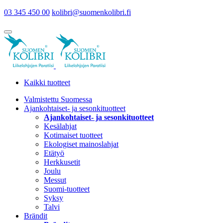
03 345 450 00
kolibri@suomenkolibri.fi
Kaikki tuotteet
Valmistettu Suomessa
Ajankohtaiset- ja sesonkituotteet
Ajankohtaiset- ja sesonkituotteet
Kesälahjat
Kotimaiset tuotteet
Ekologiset mainoslahjat
Etätyö
Herkkusetit
Joulu
Messut
Suomi-tuotteet
Syksy
Talvi
Brändit