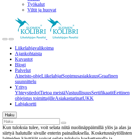
Työkalut
Viltit ja huovat
Liikelahjavalikoima
Ajankohtaista
Kuvastot
Blogi
Palvelut
Aineisto-ohje
Liikelahjat
Sopimusasiakkuus
Graafinen
suunnittelu
Yritys
Yhteystiedot
Tietoa meistä
Vastuullisuus
Sertifikaatit
Eettinen
ohjeistus toimittajille
Asiakastarinat
UKK
Lahjakortti
Haku
Kun tuloksia tulee, voit selata niitä nuolinäppäimillä ylös ja alas ja
siirtyä halutulle sivulle enterin painalluksella. Kosketusnäytöllisten
laitteiden käyttäjät voivat selata tuloksia koskettamalla ja