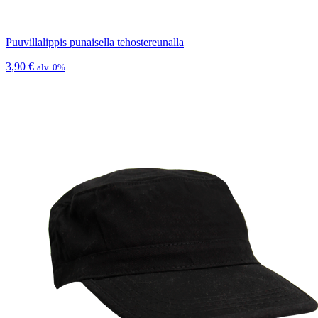
Puuvillalippis punaisella tehostereunalla
3,90
€
alv. 0%