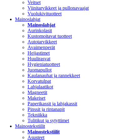
Veitset
Viinitarvikkeet ja pullonavaajat
Vuolukivituotteet
Mainoslahjat
Mainoslahjat
Aurinkolasit
Kustomoitavat tuotteet
Autotarvikkeet
Avaimenperät
Heijastimet
Huulirasvat
Hygieniatuotteet
Juomapullot
Kaulanauhat ja rannekkeet
Korvatulpat
Lahjalaatikot
Magneetit
Makeiset
Paperikassit ja lahjakassit
Pinssit ja rintanapit
Tekniikka
Tulitikut ja sytyttimet
Mainostekstiilit
Mainostekstiilit
Asusteet