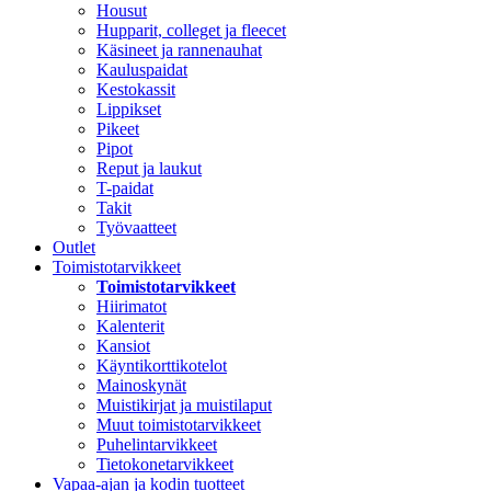
Housut
Hupparit, colleget ja fleecet
Käsineet ja rannenauhat
Kauluspaidat
Kestokassit
Lippikset
Pikeet
Pipot
Reput ja laukut
T-paidat
Takit
Työvaatteet
Outlet
Toimistotarvikkeet
Toimistotarvikkeet
Hiirimatot
Kalenterit
Kansiot
Käyntikorttikotelot
Mainoskynät
Muistikirjat ja muistilaput
Muut toimistotarvikkeet
Puhelintarvikkeet
Tietokonetarvikkeet
Vapaa-ajan ja kodin tuotteet