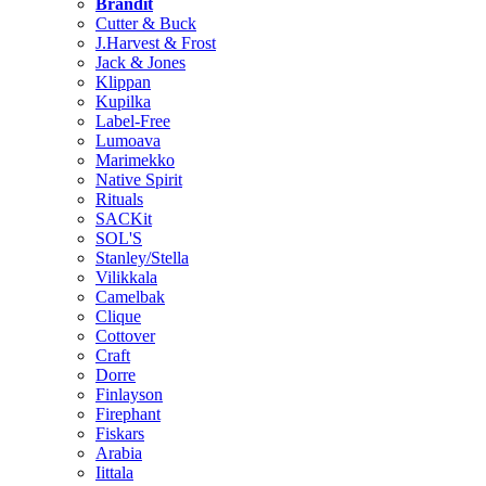
Brändit
Cutter & Buck
J.Harvest & Frost
Jack & Jones
Klippan
Kupilka
Label-Free
Lumoava
Marimekko
Native Spirit
Rituals
SACKit
SOL'S
Stanley/Stella
Vilikkala
Camelbak
Clique
Cottover
Craft
Dorre
Finlayson
Firephant
Fiskars
Arabia
Iittala