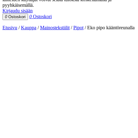
pyyhkäisemällä.
Kirjaudu sisään
0
Ostoskori
0
Ostoskori
Etusivu
/
Kauppa
/
Mainostekstiilit
/
Pipot
/
Eko pipo kääntöreunalla