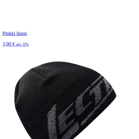
Pinkki lippis
3,90
€
alv. 0%