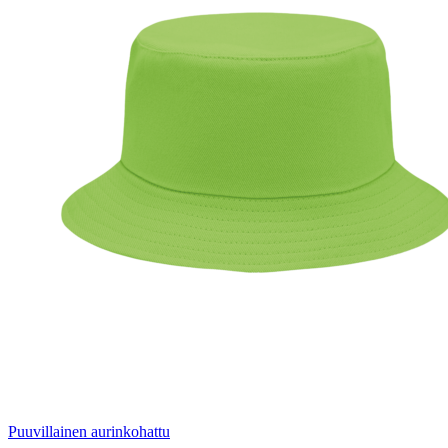
Puuvillainen aurinkohattu