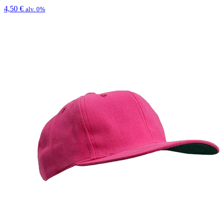
4,50
€
alv. 0%