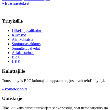
» Evästeasetukset
Yrityksille
Liikelahjavalikoima
Kuvastot
Ajankohtaista
Sopimusasiakkuus
Sunnittelupalvelut
Asiakastarinat
Blogi
UKK
Kuluttajille
Tutustu myös B2C kuluttaja-kauppaamme, josta voit tehdä löytöjä.
» kolibri-shop.fi
Uutiskirje
Tilaa kuukausittaiset uutiskirjeet sähköpostiisi, saat tietoa tarjouksista