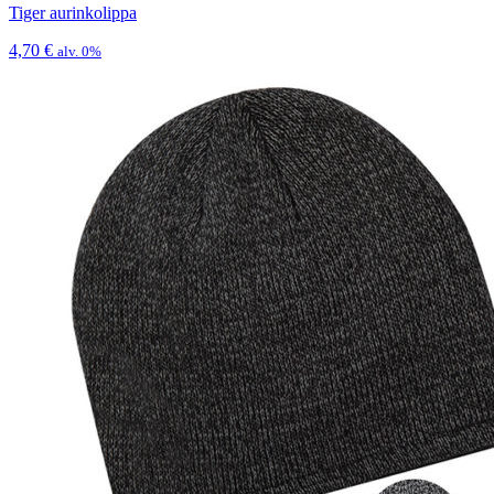
Tiger aurinkolippa
4,70
€
alv. 0%