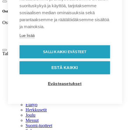
suorituskykyä ja käyttöä, tarjotaksemme
Ostoskori
sosiaalisen median ominaisuuksia sekä
parantaaksemme ja räätälöidäksemme sisältöä
Ostoskori on tyhjä.
ja mainoksia.
Lue lisää
SALLI KAIKKI EVÄSTEET
Takaisin
Kaikki tuotteet
ESTÄ KAIKKI
Valmistettu Suomessa
Ajankohtaiset- ja sesonkituotteet
Ajankohtaiset- ja sesonkituotteet
Evästeasetukset
Kesälahjat
Kotimaiset tuotteet
Ekologiset mainoslahjat
Etätyö
Herkkusetit
Joulu
Messut
Suomi-tuotteet