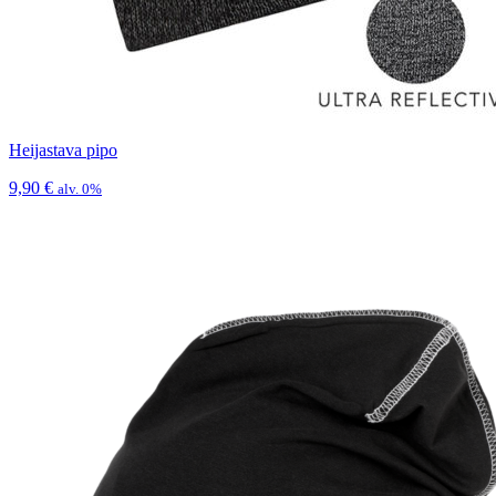
Heijastava pipo
9,90
€
alv. 0%