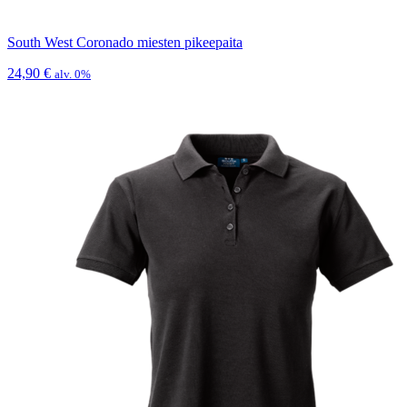
South West Coronado miesten pikeepaita
24,90
€
alv. 0%