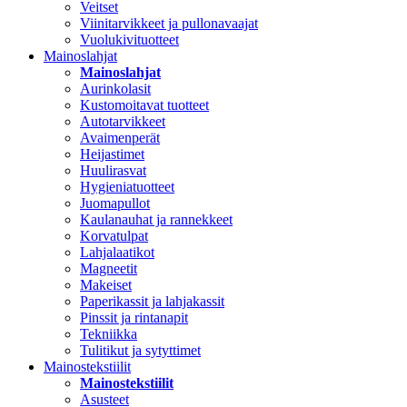
Veitset
Viinitarvikkeet ja pullonavaajat
Vuolukivituotteet
Mainoslahjat
Mainoslahjat
Aurinkolasit
Kustomoitavat tuotteet
Autotarvikkeet
Avaimenperät
Heijastimet
Huulirasvat
Hygieniatuotteet
Juomapullot
Kaulanauhat ja rannekkeet
Korvatulpat
Lahjalaatikot
Magneetit
Makeiset
Paperikassit ja lahjakassit
Pinssit ja rintanapit
Tekniikka
Tulitikut ja sytyttimet
Mainostekstiilit
Mainostekstiilit
Asusteet