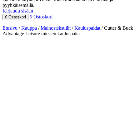
pyyhkäisemällä.
Kirjaudu sisään
0
Ostoskori
0
Ostoskori
Etusivu
/
Kauppa
/
Mainostekstiilit
/
Kauluspaidat
/
Cutter & Buck
Advantage Leisure miesten kauluspaita