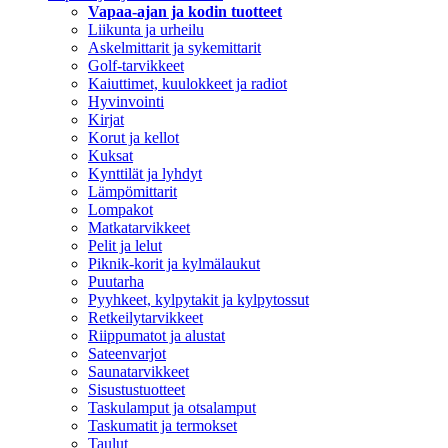
Vapaa-ajan ja kodin tuotteet
Liikunta ja urheilu
Askelmittarit ja sykemittarit
Golf-tarvikkeet
Kaiuttimet, kuulokkeet ja radiot
Hyvinvointi
Kirjat
Korut ja kellot
Kuksat
Kynttilät ja lyhdyt
Lämpömittarit
Lompakot
Matkatarvikkeet
Pelit ja lelut
Piknik-korit ja kylmälaukut
Puutarha
Pyyhkeet, kylpytakit ja kylpytossut
Retkeilytarvikkeet
Riippumatot ja alustat
Sateenvarjot
Saunatarvikkeet
Sisustustuotteet
Taskulamput ja otsalamput
Taskumatit ja termokset
Taulut