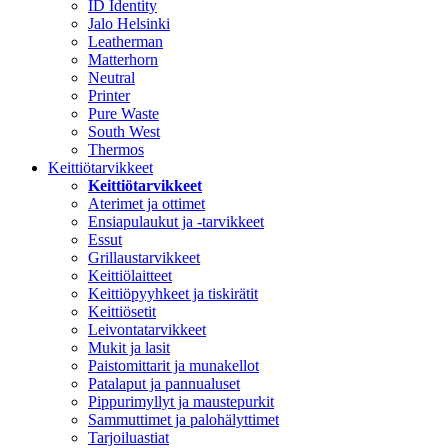
ID Identity
Jalo Helsinki
Leatherman
Matterhorn
Neutral
Printer
Pure Waste
South West
Thermos
Keittiötarvikkeet
Keittiötarvikkeet
Aterimet ja ottimet
Ensiapulaukut ja -tarvikkeet
Essut
Grillaustarvikkeet
Keittiölaitteet
Keittiöpyyhkeet ja tiskirätit
Keittiösetit
Leivontatarvikkeet
Mukit ja lasit
Paistomittarit ja munakellot
Patalaput ja pannualuset
Pippurimyllyt ja maustepurkit
Sammuttimet ja palohälyttimet
Tarjoiluastiat