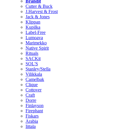
Brändit
Cutter & Buck
J.Harvest & Frost
Jack & Jones
Klippan
Kupilka
Label-Free
Lumoava
Marimekko
Native Spirit
Rituals
SACKit
SOL'S
Stanley/Stella
Vilikkala
Camelbak
Clique
Cottover
Craft
Dorre
Finlayson
Firephant
Fiskars
Arabia
Iittala