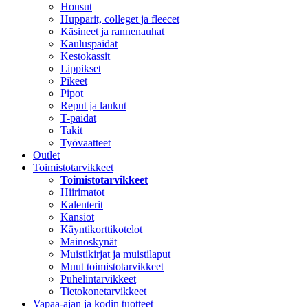
Housut
Hupparit, colleget ja fleecet
Käsineet ja rannenauhat
Kauluspaidat
Kestokassit
Lippikset
Pikeet
Pipot
Reput ja laukut
T-paidat
Takit
Työvaatteet
Outlet
Toimistotarvikkeet
Toimistotarvikkeet
Hiirimatot
Kalenterit
Kansiot
Käyntikorttikotelot
Mainoskynät
Muistikirjat ja muistilaput
Muut toimistotarvikkeet
Puhelintarvikkeet
Tietokonetarvikkeet
Vapaa-ajan ja kodin tuotteet