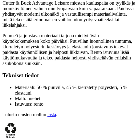
Cutter & Buck Advantage Leisure miesten kauluspaita on tyylikäs ja
monikäyttöinen valinta niin työpäivään kuin vapaa-aikaan. Paidassa
yhdistyvät moderni ulkonäkö ja vastuullisempi materiaalivalinta,
mikä tekee siitä erinomaisen vaihtoehdon yritysvaatteeksi tai
liikelahjaksi.
Pehmeä ja joustava materiaali tarjoaa miellyttävän
käyttökokemuksen koko päiväksi. Puuvillan luonnollinen tuntuma,
kierrätetyn polyesterin kestävyys ja elastaanin joustavuus tekevät
paidasta käytännöllisen ja helposti liikkuvan. Rento istuvuus lisää
käyttömukavuutta ja tekee paidasta helposti yhdisteltävän erilaisiin
asukokonaisuuksiin.
Tekniset tiedot
Materiaali: 50 % puuvilla, 45 % kierrätetty polyesteri, 5 %
elastaani
Malli: miehet
Istuvuus: rento
Tutustu naisten malliin
tästä
.