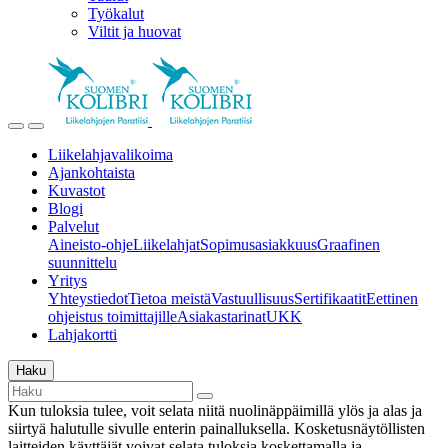
Työkalut
Viltit ja huovat
Liikelahjavalikoima
Ajankohtaista
Kuvastot
Blogi
Palvelut
Aineisto-ohje
Liikelahjat
Sopimusasiakkuus
Graafinen
suunnittelu
Yritys
Yhteystiedot
Tietoa meistä
Vastuullisuus
Sertifikaatit
Eettinen
ohjeistus toimittajille
Asiakastarinat
UKK
Lahjakortti
Haku
Kun tuloksia tulee, voit selata niitä nuolinäppäimillä ylös ja alas ja
siirtyä halutulle sivulle enterin painalluksella. Kosketusnäytöllisten
laitteiden käyttäjät voivat selata tuloksia koskettamalla ja