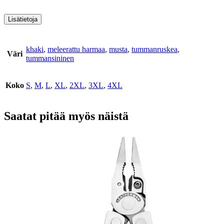
Lisätietoja
khaki
,
meleerattu harmaa
,
musta
,
tummanruskea
,
Väri
tummansininen
Koko
S
,
M
,
L
,
XL
,
2XL
,
3XL
,
4XL
Saatat pitää myös näistä