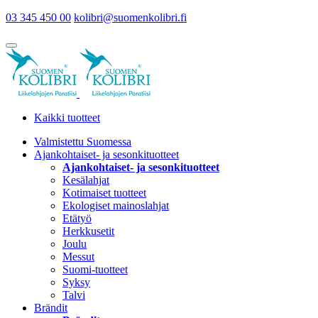
03 345 450 00
kolibri@suomenkolibri.fi
Kaikki tuotteet
Valmistettu Suomessa
Ajankohtaiset- ja sesonkituotteet
Ajankohtaiset- ja sesonkituotteet
Kesälahjat
Kotimaiset tuotteet
Ekologiset mainoslahjat
Etätyö
Herkkusetit
Joulu
Messut
Suomi-tuotteet
Syksy
Talvi
Brändit