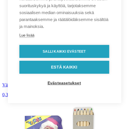
suorituskykyä ja käyttöä, tarjotaksemme
sosiaalisen median ominaisuuksia sekä
parantaaksemme ja räätälöidäksemme sisältöä
ja mainoksia.
Lue lisää
SALLI KAIKKI EVÄSTEET
ESTÄ KAIKKI
Evästeasetukset
Värikkäät lyijykynät
0,39
€
alv. 0%