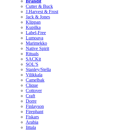
Brändit
Cutter & Buck
J.Harvest & Frost
Jack & Jones
Klippan
Kupilka
Label-Free
Lumoava
Marimekko
Native Spirit
Rituals
SACKit
SOL'S
Stanley/Stella
Vilikkala
Camelbak
Clique
Cottover
Craft
Dorre
Finlayson
Firephant
Fiskars
Arabia
Iittala