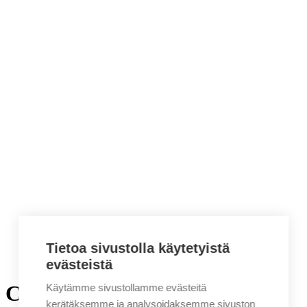
Tietoa sivustolla käytetyistä
evästeistä
Colorissimo Cambridge
Käytämme sivustollamme evästeitä
kerätäksemme ja analysoidaksemme sivuston