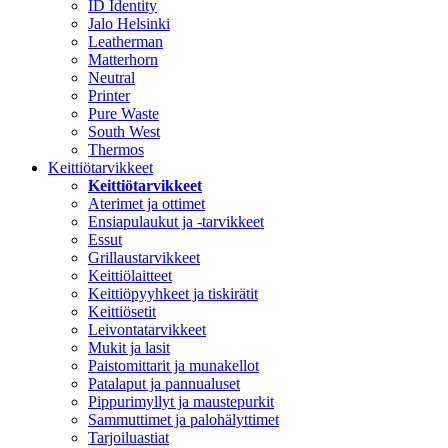
ID Identity
Jalo Helsinki
Leatherman
Matterhorn
Neutral
Printer
Pure Waste
South West
Thermos
Keittiötarvikkeet
Keittiötarvikkeet
Aterimet ja ottimet
Ensiapulaukut ja -tarvikkeet
Essut
Grillaustarvikkeet
Keittiölaitteet
Keittiöpyyhkeet ja tiskirätit
Keittiösetit
Leivontatarvikkeet
Mukit ja lasit
Paistomittarit ja munakellot
Patalaput ja pannualuset
Pippurimyllyt ja maustepurkit
Sammuttimet ja palohälyttimet
Tarjoiluastiat