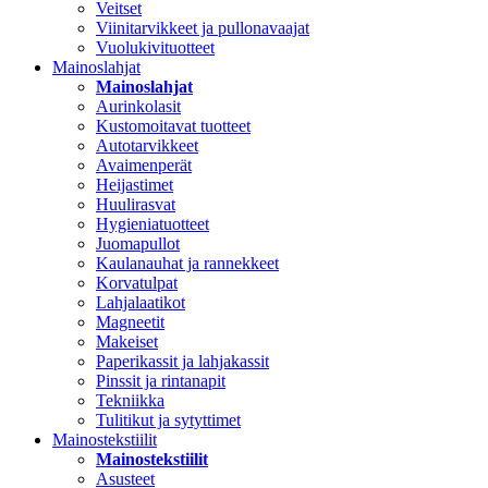
Veitset
Viinitarvikkeet ja pullonavaajat
Vuolukivituotteet
Mainoslahjat
Mainoslahjat
Aurinkolasit
Kustomoitavat tuotteet
Autotarvikkeet
Avaimenperät
Heijastimet
Huulirasvat
Hygieniatuotteet
Juomapullot
Kaulanauhat ja rannekkeet
Korvatulpat
Lahjalaatikot
Magneetit
Makeiset
Paperikassit ja lahjakassit
Pinssit ja rintanapit
Tekniikka
Tulitikut ja sytyttimet
Mainostekstiilit
Mainostekstiilit
Asusteet