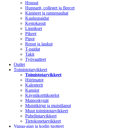
Housut
Hupparit, colleget ja fleecet
Käsineet ja rannenauhat
Kauluspaidat
Kestokassit
Lippikset
Pikeet
Pipot
Reput ja laukut
T-paidat
Takit
Työvaatteet
Outlet
Toimistotarvikkeet
Toimistotarvikkeet
Hiirimatot
Kalenterit
Kansiot
Käyntikorttikotelot
Mainoskynät
Muistikirjat ja muistilaput
Muut toimistotarvikkeet
Puhelintarvikkeet
Tietokonetarvikkeet
Vapaa-ajan ja kodin tuotteet