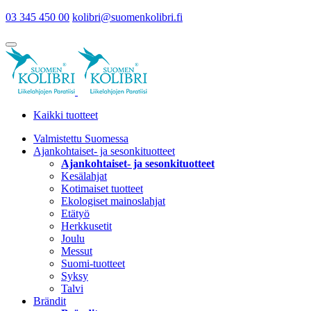
03 345 450 00
kolibri@suomenkolibri.fi
Kaikki tuotteet
Valmistettu Suomessa
Ajankohtaiset- ja sesonkituotteet
Ajankohtaiset- ja sesonkituotteet
Kesälahjat
Kotimaiset tuotteet
Ekologiset mainoslahjat
Etätyö
Herkkusetit
Joulu
Messut
Suomi-tuotteet
Syksy
Talvi
Brändit