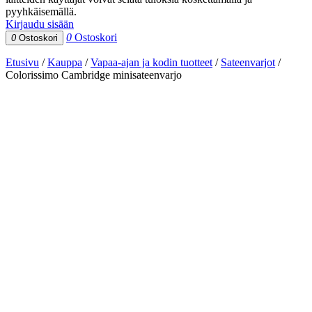
pyyhkäisemällä.
Kirjaudu sisään
0
Ostoskori
0
Ostoskori
Etusivu
/
Kauppa
/
Vapaa-ajan ja kodin tuotteet
/
Sateenvarjot
/
Colorissimo Cambridge minisateenvarjo