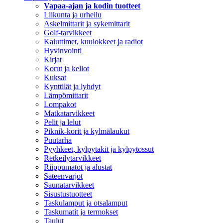
Vapaa-ajan ja kodin tuotteet
Liikunta ja urheilu
Askelmittarit ja sykemittarit
Golf-tarvikkeet
Kaiuttimet, kuulokkeet ja radiot
Hyvinvointi
Kirjat
Korut ja kellot
Kuksat
Kynttilät ja lyhdyt
Lämpömittarit
Lompakot
Matkatarvikkeet
Pelit ja lelut
Piknik-korit ja kylmälaukut
Puutarha
Pyyhkeet, kylpytakit ja kylpytossut
Retkeilytarvikkeet
Riippumatot ja alustat
Sateenvarjot
Saunatarvikkeet
Sisustustuotteet
Taskulamput ja otsalamput
Taskumatit ja termokset
Taulut