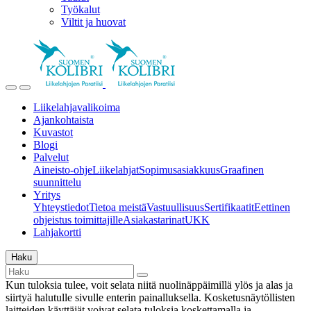
Työkalut
Viltit ja huovat
Liikelahjavalikoima
Ajankohtaista
Kuvastot
Blogi
Palvelut
Aineisto-ohje
Liikelahjat
Sopimusasiakkuus
Graafinen
suunnittelu
Yritys
Yhteystiedot
Tietoa meistä
Vastuullisuus
Sertifikaatit
Eettinen
ohjeistus toimittajille
Asiakastarinat
UKK
Lahjakortti
Haku
Kun tuloksia tulee, voit selata niitä nuolinäppäimillä ylös ja alas ja
siirtyä halutulle sivulle enterin painalluksella. Kosketusnäytöllisten
laitteiden käyttäjät voivat selata tuloksia koskettamalla ja