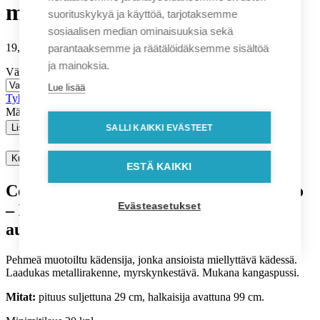
minisateenvarjo
suorituskykyä ja käyttöä, tarjotaksemme
sosiaalisen median ominaisuuksia sekä
19,90
€
parantaaksemme ja räätälöidäksemme sisältöä
alv. 0%
ja mainoksia.
Väri
Lue lisää
Tyhjennä
Määrä
Määrä
Lisää ostoskoriin
Jätä tarjouskysely
SALLI KAIKKI EVÄSTEET
Kuvaus
ESTÄ KAIKKI
Colorissimo Cambridge minisateenvarjo
Evästeasetukset
– Kokoontaitettava sateenvarjo
automaattiavauksella
Pehmeä muotoiltu kädensija, jonka ansioista miellyttävä kädessä.
Laadukas metallirakenne, myrskynkestävä. Mukana kangaspussi.
Mitat:
pituus suljettuna 29 cm, halkaisija avattuna 99 cm.