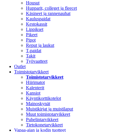
Housut
Hupparit, colleget ja fleecet
Käsineet ja rannenauhat
Kauluspaidat
Kestokassit
Lippikset
Pikeet
Pipot
Reput ja laukut
T-paidat
Takit
Työvaatteet
Outlet
Toimistotarvikkeet
Toimistotarvikkeet
Hiirimatot
Kalenterit
Kansiot
Käyntikorttikotelot
Mainoskynät
Muistikirjat ja muistilaput
Muut toimistotarvikkeet
Puhelintarvikkeet
Tietokonetarvikkeet
Vapaa-ajan ja kodin tuotteet