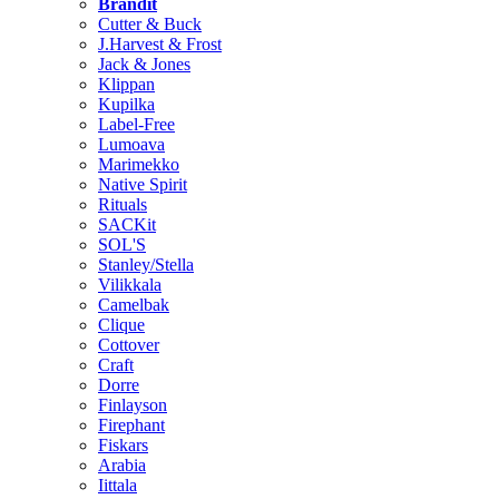
Brändit
Cutter & Buck
J.Harvest & Frost
Jack & Jones
Klippan
Kupilka
Label-Free
Lumoava
Marimekko
Native Spirit
Rituals
SACKit
SOL'S
Stanley/Stella
Vilikkala
Camelbak
Clique
Cottover
Craft
Dorre
Finlayson
Firephant
Fiskars
Arabia
Iittala