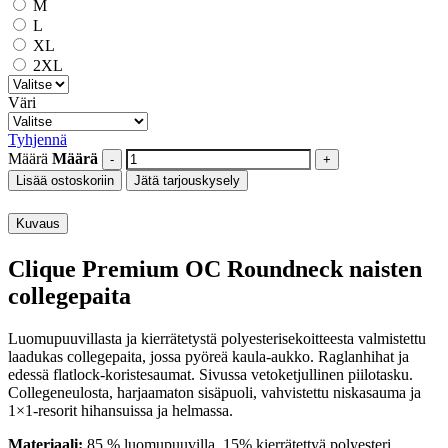
M
L
XL
2XL
Väri
Tyhjennä
Määrä
Määrä
Lisää ostoskoriin
Jätä tarjouskysely
Kuvaus
Clique Premium OC Roundneck naisten
collegepaita
Luomupuuvillasta ja kierrätetystä polyesterisekoitteesta valmistettu
laadukas collegepaita, jossa pyöreä kaula-aukko. Raglanhihat ja
edessä flatlock-koristesaumat. Sivussa vetoketjullinen piilotasku.
Collegeneulosta, harjaamaton sisäpuoli, vahvistettu niskasauma ja
1×1-resorit hihansuissa ja helmassa.
Materiaali:
85 % luomupuuvilla, 15% kierrätettyä polyesteri