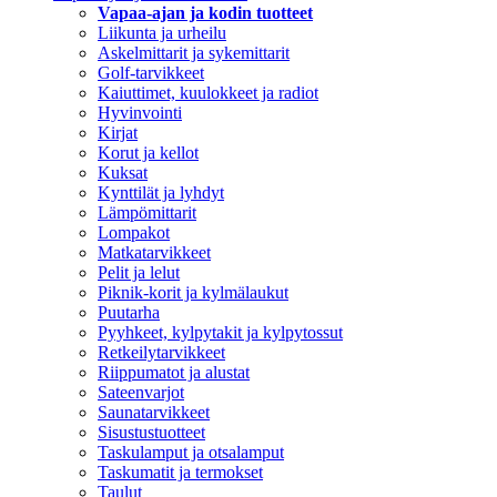
Vapaa-ajan ja kodin tuotteet
Liikunta ja urheilu
Askelmittarit ja sykemittarit
Golf-tarvikkeet
Kaiuttimet, kuulokkeet ja radiot
Hyvinvointi
Kirjat
Korut ja kellot
Kuksat
Kynttilät ja lyhdyt
Lämpömittarit
Lompakot
Matkatarvikkeet
Pelit ja lelut
Piknik-korit ja kylmälaukut
Puutarha
Pyyhkeet, kylpytakit ja kylpytossut
Retkeilytarvikkeet
Riippumatot ja alustat
Sateenvarjot
Saunatarvikkeet
Sisustustuotteet
Taskulamput ja otsalamput
Taskumatit ja termokset
Taulut