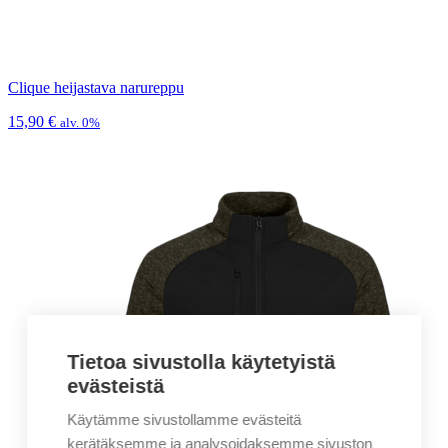
Clique heijastava narureppu
15,90
€
alv. 0%
Tietoa sivustolla käytetyistä
evästeistä
Käytämme sivustollamme evästeitä
kerätäksemme ja analysoidaksemme sivuston