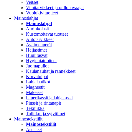
Veitset
Viinitarvikkeet ja pullonavaajat
Vuolukivituotteet
Mainoslahjat
Mainoslahjat
Aurinkolasit
Kustomoitavat tuotteet
Autotarvikkeet
Avaimenperät
Heijastimet
Huulirasvat
Hygieniatuotteet
Juomapullot
Kaulanauhat ja rannekkeet
Korvatulpat
Lahjalaatikot
Magneetit
Makeiset
Paperikassit ja lahjakassit
Pinssit ja rintanapit
Tekniikka
Tulitikut ja sytyttimet
Mainostekstiilit
Mainostekstiilit
Asusteet