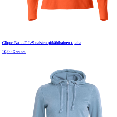
Clique Basic-T L/S naisten pitkähihainen t-paita
10,90
€
alv. 0%