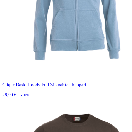
Clique Basic Hoody Full Zip naisten huppari
28,90
€
alv. 0%