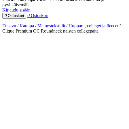
pyyhkäisemällä.
Kirjaudu sisään
0
Ostoskori
0
Ostoskori
Etusivu
/
Kauppa
/
Mainostekstiilit
/
Hupparit, colleget ja fleecet
/
Clique Premium OC Roundneck naisten collegepaita