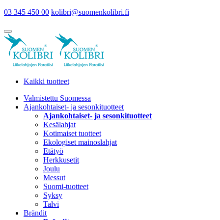
03 345 450 00
kolibri@suomenkolibri.fi
Kaikki tuotteet
Valmistettu Suomessa
Ajankohtaiset- ja sesonkituotteet
Ajankohtaiset- ja sesonkituotteet
Kesälahjat
Kotimaiset tuotteet
Ekologiset mainoslahjat
Etätyö
Herkkusetit
Joulu
Messut
Suomi-tuotteet
Syksy
Talvi
Brändit