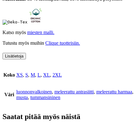
Katso myös
miesten malli.
Tutustu myös muihin
Clique tuotteisiin.
Lisätietoja
Koko
XS
,
S
,
M
,
L
,
XL
,
2XL
luonnonvalkoinen
,
meleerattu antrasiitti
,
meleerattu harmaa
,
Väri
musta
,
tummansininen
Saatat pitää myös näistä