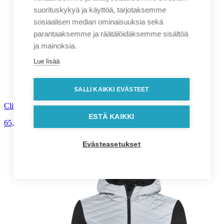
suorituskykyä ja käyttöä, tarjotaksemme
sosiaalisen median ominaisuuksia sekä
parantaaksemme ja räätälöidäksemme sisältöä
ja mainoksia.
Lue lisää
SALLI KAIKKI EVÄSTEET
Clique Haines miesten fleecetakki
ESTÄ KAIKKI
65,00
€
alv. 0%
Evästeasetukset