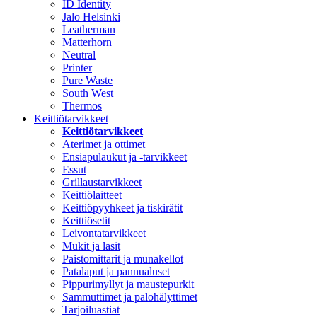
ID Identity
Jalo Helsinki
Leatherman
Matterhorn
Neutral
Printer
Pure Waste
South West
Thermos
Keittiötarvikkeet
Keittiötarvikkeet
Aterimet ja ottimet
Ensiapulaukut ja -tarvikkeet
Essut
Grillaustarvikkeet
Keittiölaitteet
Keittiöpyyhkeet ja tiskirätit
Keittiösetit
Leivontatarvikkeet
Mukit ja lasit
Paistomittarit ja munakellot
Patalaput ja pannualuset
Pippurimyllyt ja maustepurkit
Sammuttimet ja palohälyttimet
Tarjoiluastiat