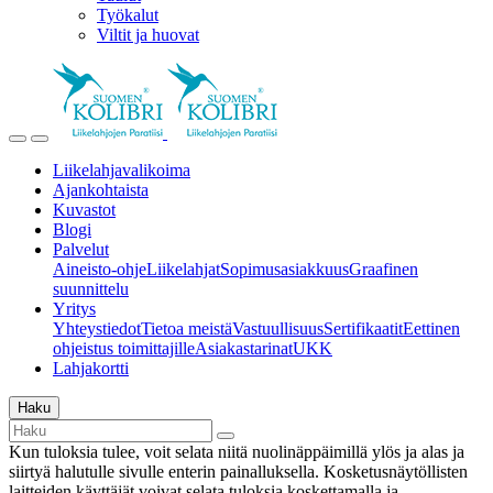
Työkalut
Viltit ja huovat
Liikelahjavalikoima
Ajankohtaista
Kuvastot
Blogi
Palvelut
Aineisto-ohje
Liikelahjat
Sopimusasiakkuus
Graafinen
suunnittelu
Yritys
Yhteystiedot
Tietoa meistä
Vastuullisuus
Sertifikaatit
Eettinen
ohjeistus toimittajille
Asiakastarinat
UKK
Lahjakortti
Haku
Kun tuloksia tulee, voit selata niitä nuolinäppäimillä ylös ja alas ja
siirtyä halutulle sivulle enterin painalluksella. Kosketusnäytöllisten
laitteiden käyttäjät voivat selata tuloksia koskettamalla ja