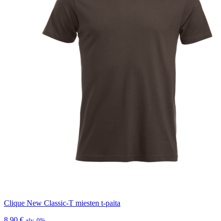
Clique New Classic-T miesten t-paita
8,90
€
alv. 0%