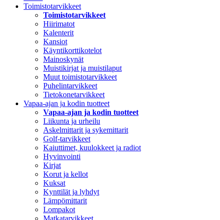
Toimistotarvikkeet
Toimistotarvikkeet
Hiirimatot
Kalenterit
Kansiot
Käyntikorttikotelot
Mainoskynät
Muistikirjat ja muistilaput
Muut toimistotarvikkeet
Puhelintarvikkeet
Tietokonetarvikkeet
Vapaa-ajan ja kodin tuotteet
Vapaa-ajan ja kodin tuotteet
Liikunta ja urheilu
Askelmittarit ja sykemittarit
Golf-tarvikkeet
Kaiuttimet, kuulokkeet ja radiot
Hyvinvointi
Kirjat
Korut ja kellot
Kuksat
Kynttilät ja lyhdyt
Lämpömittarit
Lompakot
Matkatarvikkeet