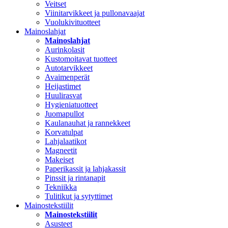
Veitset
Viinitarvikkeet ja pullonavaajat
Vuolukivituotteet
Mainoslahjat
Mainoslahjat
Aurinkolasit
Kustomoitavat tuotteet
Autotarvikkeet
Avaimenperät
Heijastimet
Huulirasvat
Hygieniatuotteet
Juomapullot
Kaulanauhat ja rannekkeet
Korvatulpat
Lahjalaatikot
Magneetit
Makeiset
Paperikassit ja lahjakassit
Pinssit ja rintanapit
Tekniikka
Tulitikut ja sytyttimet
Mainostekstiilit
Mainostekstiilit
Asusteet