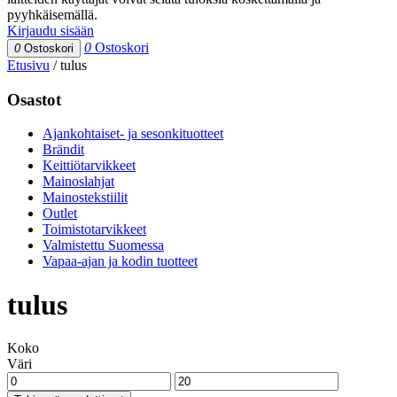
pyyhkäisemällä.
Kirjaudu sisään
0
Ostoskori
0
Ostoskori
Etusivu
/
tulus
Osastot
Ajankohtaiset- ja sesonkituotteet
Brändit
Keittiötarvikkeet
Mainoslahjat
Mainostekstiilit
Outlet
Toimistotarvikkeet
Valmistettu Suomessa
Vapaa-ajan ja kodin tuotteet
tulus
Koko
Väri