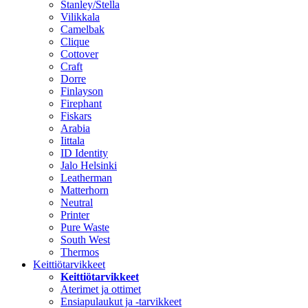
Stanley/Stella
Vilikkala
Camelbak
Clique
Cottover
Craft
Dorre
Finlayson
Firephant
Fiskars
Arabia
Iittala
ID Identity
Jalo Helsinki
Leatherman
Matterhorn
Neutral
Printer
Pure Waste
South West
Thermos
Keittiötarvikkeet
Keittiötarvikkeet
Aterimet ja ottimet
Ensiapulaukut ja -tarvikkeet