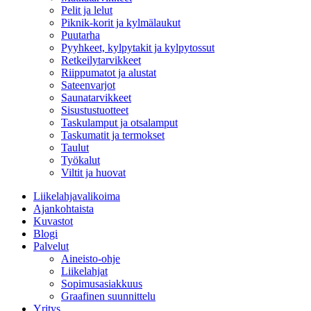
Pelit ja lelut
Piknik-korit ja kylmälaukut
Puutarha
Pyyhkeet, kylpytakit ja kylpytossut
Retkeilytarvikkeet
Riippumatot ja alustat
Sateenvarjot
Saunatarvikkeet
Sisustustuotteet
Taskulamput ja otsalamput
Taskumatit ja termokset
Taulut
Työkalut
Viltit ja huovat
Liikelahjavalikoima
Ajankohtaista
Kuvastot
Blogi
Palvelut
Aineisto-ohje
Liikelahjat
Sopimusasiakkuus
Graafinen suunnittelu
Yritys