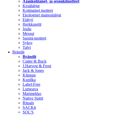
Ajankohtaiset- ja sesonkituotteet
Kesälahjat
Kotimaiset tuotteet
Ekologiset mainoslahjat
Etätyö
Herkkusetit
Joulu
Messut
Suomi-tuotteet
Syksy
Talvi
Brändit
Brändit
Cutter & Buck
J.Harvest & Frost
Jack & Jones
Klippan
Kupilka
Label-Free
Lumoava
Marimekko
Native Spirit
Rituals
SACKit
SOL'S