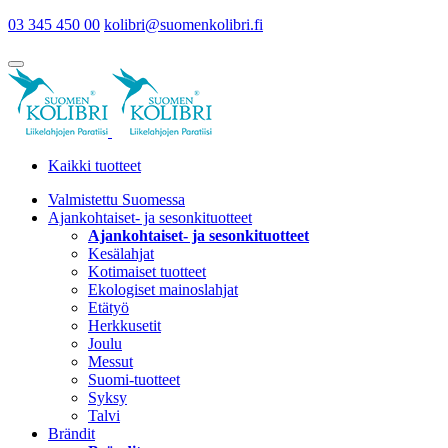
03 345 450 00
kolibri@suomenkolibri.fi
Kaikki tuotteet
Valmistettu Suomessa
Ajankohtaiset- ja sesonkituotteet
Ajankohtaiset- ja sesonkituotteet
Kesälahjat
Kotimaiset tuotteet
Ekologiset mainoslahjat
Etätyö
Herkkusetit
Joulu
Messut
Suomi-tuotteet
Syksy
Talvi
Brändit