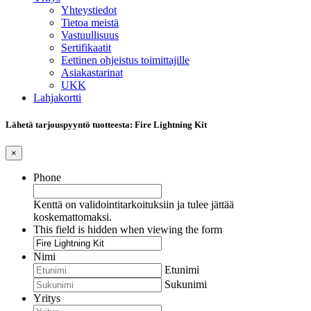
Yhteystiedot
Tietoa meistä
Vastuullisuus
Sertifikaatit
Eettinen ohjeistus toimittajille
Asiakastarinat
UKK
Lahjakortti
Lähetä tarjouspyyntö tuotteesta: Fire Lightning Kit
×
Phone
Kenttä on validointitarkoituksiin ja tulee jättää
koskemattomaksi.
This field is hidden when viewing the form
Nimi
Etunimi
Sukunimi
Yritys