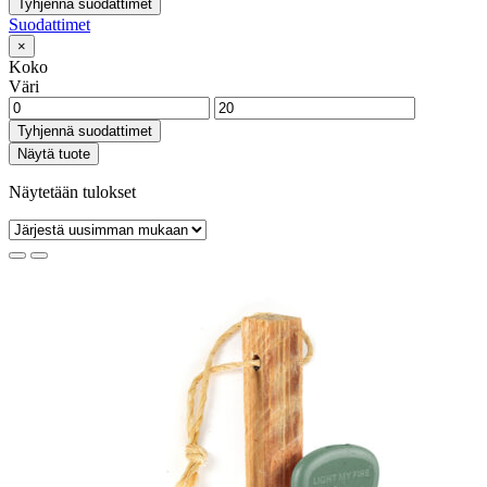
Tyhjennä suodattimet
Suodattimet
×
Koko
Väri
Tyhjennä suodattimet
Näytä tuote
Näytetään tulokset