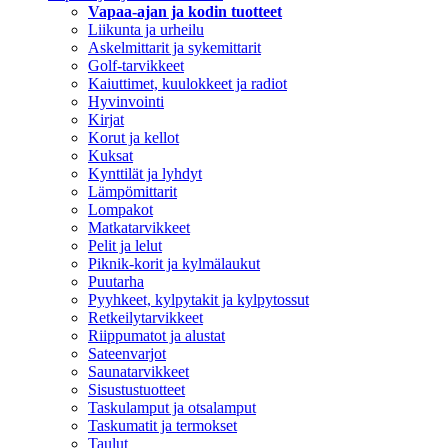
Vapaa-ajan ja kodin tuotteet
Liikunta ja urheilu
Askelmittarit ja sykemittarit
Golf-tarvikkeet
Kaiuttimet, kuulokkeet ja radiot
Hyvinvointi
Kirjat
Korut ja kellot
Kuksat
Kynttilät ja lyhdyt
Lämpömittarit
Lompakot
Matkatarvikkeet
Pelit ja lelut
Piknik-korit ja kylmälaukut
Puutarha
Pyyhkeet, kylpytakit ja kylpytossut
Retkeilytarvikkeet
Riippumatot ja alustat
Sateenvarjot
Saunatarvikkeet
Sisustustuotteet
Taskulamput ja otsalamput
Taskumatit ja termokset
Taulut