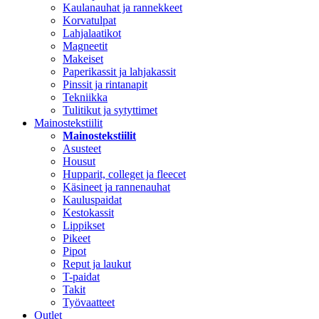
Kaulanauhat ja rannekkeet
Korvatulpat
Lahjalaatikot
Magneetit
Makeiset
Paperikassit ja lahjakassit
Pinssit ja rintanapit
Tekniikka
Tulitikut ja sytyttimet
Mainostekstiilit
Mainostekstiilit
Asusteet
Housut
Hupparit, colleget ja fleecet
Käsineet ja rannenauhat
Kauluspaidat
Kestokassit
Lippikset
Pikeet
Pipot
Reput ja laukut
T-paidat
Takit
Työvaatteet
Outlet