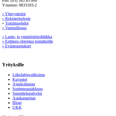
Puh. (03) 345 45 000
Y-tunnus: 0833183-2
» Yhteystiedot
» Rekisteriseloste
»
Toimitusehdot
» Vastuullisuus
» Laatu- ja ympäristöpolitiikka
» Eettinen ohjeistus toimittajille
» Evästeasetukset
Yrityksille
Liikelahjavalikoima
Kuvastot
Ajankohtaista
Sopimusasiakkuus
Sunnittelupalvelut
Asiakastarinat
Blogi
UKK