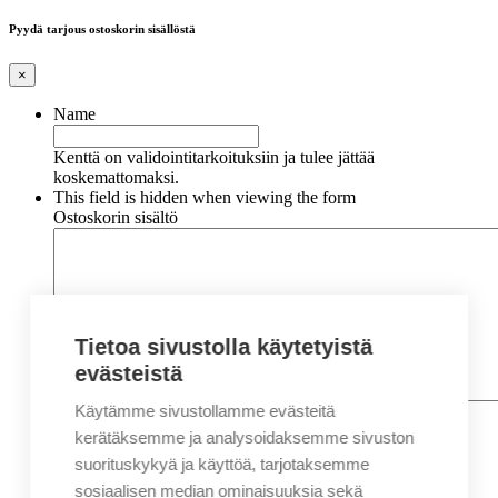
Pyydä tarjous ostoskorin sisällöstä
×
Name
Kenttä on validointitarkoituksiin ja tulee jättää
koskemattomaksi.
This field is hidden when viewing the form
Ostoskorin sisältö
Tietoa sivustolla käytetyistä
evästeistä
Käytämme sivustollamme evästeitä
Nimi
*
Etunimi
kerätäksemme ja analysoidaksemme sivuston
Sukunimi
suorituskykyä ja käyttöä, tarjotaksemme
Yritys
sosiaalisen median ominaisuuksia sekä