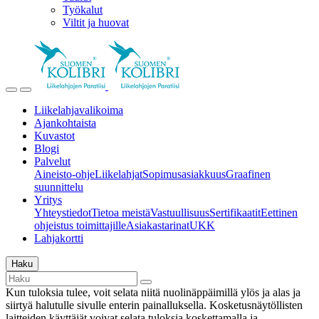
Työkalut
Viltit ja huovat
Liikelahjavalikoima
Ajankohtaista
Kuvastot
Blogi
Palvelut
Aineisto-ohje
Liikelahjat
Sopimusasiakkuus
Graafinen
suunnittelu
Yritys
Yhteystiedot
Tietoa meistä
Vastuullisuus
Sertifikaatit
Eettinen
ohjeistus toimittajille
Asiakastarinat
UKK
Lahjakortti
Haku
Kun tuloksia tulee, voit selata niitä nuolinäppäimillä ylös ja alas ja
siirtyä halutulle sivulle enterin painalluksella. Kosketusnäytöllisten
laitteiden käyttäjät voivat selata tuloksia koskettamalla ja