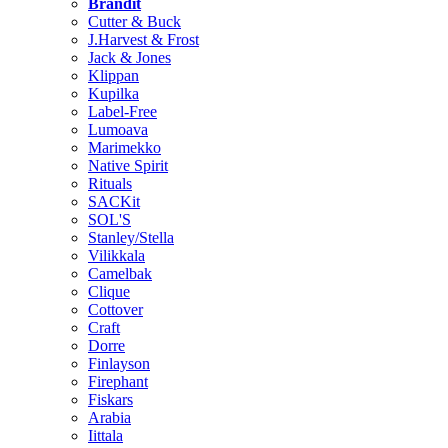
Brändit
Cutter & Buck
J.Harvest & Frost
Jack & Jones
Klippan
Kupilka
Label-Free
Lumoava
Marimekko
Native Spirit
Rituals
SACKit
SOL'S
Stanley/Stella
Vilikkala
Camelbak
Clique
Cottover
Craft
Dorre
Finlayson
Firephant
Fiskars
Arabia
Iittala