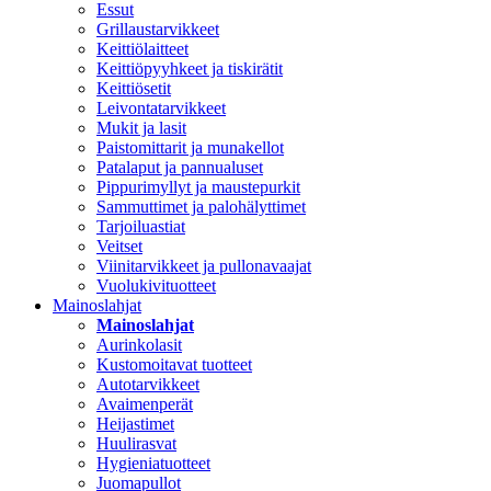
Essut
Grillaustarvikkeet
Keittiölaitteet
Keittiöpyyhkeet ja tiskirätit
Keittiösetit
Leivontatarvikkeet
Mukit ja lasit
Paistomittarit ja munakellot
Patalaput ja pannualuset
Pippurimyllyt ja maustepurkit
Sammuttimet ja palohälyttimet
Tarjoiluastiat
Veitset
Viinitarvikkeet ja pullonavaajat
Vuolukivituotteet
Mainoslahjat
Mainoslahjat
Aurinkolasit
Kustomoitavat tuotteet
Autotarvikkeet
Avaimenperät
Heijastimet
Huulirasvat
Hygieniatuotteet
Juomapullot