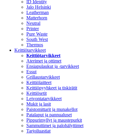
ID Identity
Jalo Helsinki
Leatherman
Matterhorn
Neutral
Printer
Pure Waste
South West
Thermos
Keittiötarvikkeet
Keittiötarvikkeet
Aterimet ja ottimet
Ensiapulaukut ja -tarvikkeet
Essut
Grillaustarvikkeet
Keittiölaitteet
Keittiöpyyhkeet ja tiskirätit
Keittiösetit
Leivontatarvikkeet
Mukit ja lasit
Paistomittarit ja munakellot
Patalaput ja pannualuset
Pippurimyllyt ja maustepurkit
Sammuttimet ja palohälyttimet
Tarjoiluastiat