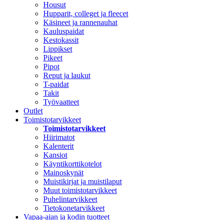
Housut
Hupparit, colleget ja fleecet
Käsineet ja rannenauhat
Kauluspaidat
Kestokassit
Lippikset
Pikeet
Pipot
Reput ja laukut
T-paidat
Takit
Työvaatteet
Outlet
Toimistotarvikkeet
Toimistotarvikkeet
Hiirimatot
Kalenterit
Kansiot
Käyntikorttikotelot
Mainoskynät
Muistikirjat ja muistilaput
Muut toimistotarvikkeet
Puhelintarvikkeet
Tietokonetarvikkeet
Vapaa-ajan ja kodin tuotteet