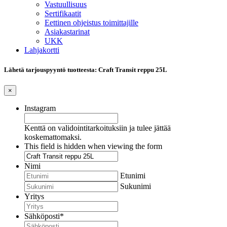
Vastuullisuus
Sertifikaatit
Eettinen ohjeistus toimittajille
Asiakastarinat
UKK
Lahjakortti
Lähetä tarjouspyyntö tuotteesta: Craft Transit reppu 25L
×
Instagram
Kenttä on validointitarkoituksiin ja tulee jättää
koskemattomaksi.
This field is hidden when viewing the form
Nimi
Etunimi
Sukunimi
Yritys
Sähköposti
*