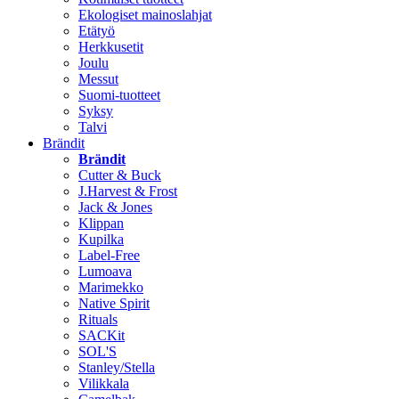
Ekologiset mainoslahjat
Etätyö
Herkkusetit
Joulu
Messut
Suomi-tuotteet
Syksy
Talvi
Brändit
Brändit
Cutter & Buck
J.Harvest & Frost
Jack & Jones
Klippan
Kupilka
Label-Free
Lumoava
Marimekko
Native Spirit
Rituals
SACKit
SOL'S
Stanley/Stella
Vilikkala