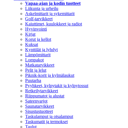
Vapaa-ajan ja kodin tuotteet
Liikunta ja urheilu
Askelmittarit ja sykemittarit
Golf-tarvikkeet
Kaiuttimet, kuulokkeet ja radiot
Hyvinvointi
Kirjat
Korut ja kellot
Kuksat
Kynttilät ja lyhdyt
Lämpömittarit
Lompakot
Matkatarvikkeet
Pelit ja lelut
Piknik-korit ja kylmälaukut
Puutarha
Pyyhkeet, kylpytakit ja kylpytossut
Retkeilytarvikkeet
Riippumatot ja alustat
Sateenvarjot
Saunatarvikkeet
Sisustustuotteet
Taskulamput ja otsalamput
Taskumatit ja termokset
Taulut