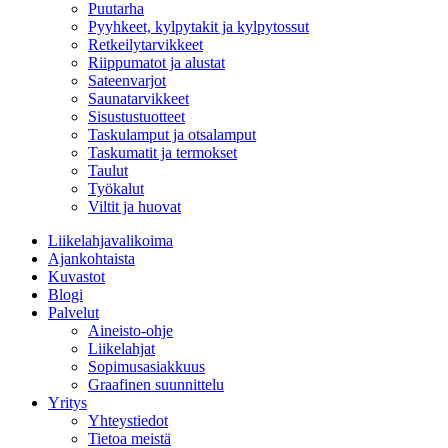
Puutarha
Pyyhkeet, kylpytakit ja kylpytossut
Retkeilytarvikkeet
Riippumatot ja alustat
Sateenvarjot
Saunatarvikkeet
Sisustustuotteet
Taskulamput ja otsalamput
Taskumatit ja termokset
Taulut
Työkalut
Viltit ja huovat
Liikelahjavalikoima
Ajankohtaista
Kuvastot
Blogi
Palvelut
Aineisto-ohje
Liikelahjat
Sopimusasiakkuus
Graafinen suunnittelu
Yritys
Yhteystiedot
Tietoa meistä