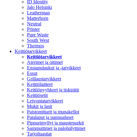
ID Identity
Jalo Helsinki
Leatherman
Matterhorn
Neutral
Printer
Pure Waste
South West
Thermos
Keittiötarvikkeet
Keittiötarvikkeet
Aterimet ja ottimet
Ensiapulaukut ja -tarvikkeet
Essut
Grillaustarvikkeet
Keittiölaitteet
Keittiöpyyhkeet ja tiskirätit
Keittiösetit
Leivontatarvikkeet
Mukit ja lasit
Paistomittarit ja munakellot
Patalaput ja pannualuset
Pippurimyllyt ja maustepurkit
Sammuttimet ja palohälyttimet
Tarjoiluastiat