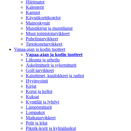
Hiirimatot
Kalenterit
Kansiot
Käyntikorttikotelot
Mainoskynät
Muistikirjat ja muistilaput
Muut toimistotarvikkeet
Puhelintarvikkeet
Tietokonetarvikkeet
Vapaa-ajan ja kodin tuotteet
Vapaa-ajan ja kodin tuotteet
Liikunta ja urheilu
Askelmittarit ja sykemittarit
Golf-tarvikkeet
Kaiuttimet, kuulokkeet ja radiot
Hyvinvointi
Kirjat
Korut ja kellot
Kuksat
Kynttilät ja lyhdyt
Lämpömittarit
Lompakot
Matkatarvikkeet
Pelit ja lelut
Piknik-korit ja kylmälaukut