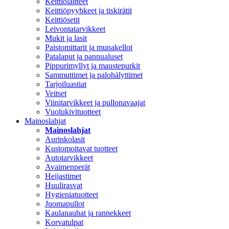
Keittiölaitteet
Keittiöpyyhkeet ja tiskirätit
Keittiösetit
Leivontatarvikkeet
Mukit ja lasit
Paistomittarit ja munakellot
Patalaput ja pannualuset
Pippurimyllyt ja maustepurkit
Sammuttimet ja palohälyttimet
Tarjoiluastiat
Veitset
Viinitarvikkeet ja pullonavaajat
Vuolukivituotteet
Mainoslahjat
Mainoslahjat
Aurinkolasit
Kustomoitavat tuotteet
Autotarvikkeet
Avaimenperät
Heijastimet
Huulirasvat
Hygieniatuotteet
Juomapullot
Kaulanauhat ja rannekkeet
Korvatulpat