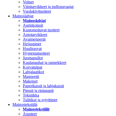
Veitset
Viinitarvikkeet ja pullonavaajat
Vuolukivituotteet
Mainoslahjat
Mainoslahjat
Aurinkolasit
Kustomoitavat tuotteet
Autotarvikkeet
Avaimenperät
Heijastimet
Huulirasvat
Hygieniatuotteet
Juomapullot
Kaulanauhat ja rannekkeet
Korvatulpat
Lahjalaatikot
Magneetit
Makeiset
Paperikassit ja lahjakassit
Pinssit ja rintanapit
Tekniikka
Tulitikut ja sytyttimet
Mainostekstiilit
Mainostekstiilit
Asusteet