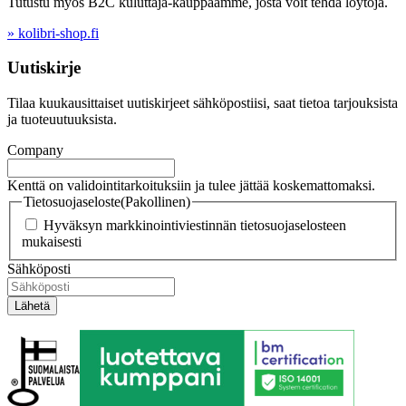
Tutustu myös B2C kuluttaja-kauppaamme, josta voit tehdä löytöjä.
» kolibri-shop.fi
Uutiskirje
Tilaa kuukausittaiset uutiskirjeet sähköpostiisi, saat tietoa tarjouksista
ja tuoteuutuuksista.
Company
Kenttä on validointitarkoituksiin ja tulee jättää koskemattomaksi.
Tietosuojaseloste
(Pakollinen)
Hyväksyn markkinointiviestinnän tietosuojaselosteen
mukaisesti
Sähköposti