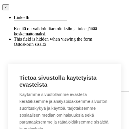
×
LinkedIn
Kenttä on validointitarkoituksiin ja tulee jättää
koskemattomaksi.
This field is hidden when viewing the form
Ostoskorin sisältö
Tietoa sivustolla käytetyistä
evästeistä
Käytämme sivustollamme evästeitä
Nimi
*
Etunimi
kerätäksemme ja analysoidaksemme sivuston
Sukunimi
suorituskykyä ja käyttöä, tarjotaksemme
Yritys
sosiaalisen median ominaisuuksia sekä
parantaaksemme ja räätälöidäksemme sisältöä
Sähköposti
*
ja mainoksia.