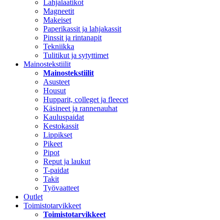
Lahjalaatikot
Magneetit
Makeiset
Paperikassit ja lahjakassit
Pinssit ja rintanapit
Tekniikka
Tulitikut ja sytyttimet
Mainostekstiilit
Mainostekstiilit
Asusteet
Housut
Hupparit, colleget ja fleecet
Käsineet ja rannenauhat
Kauluspaidat
Kestokassit
Lippikset
Pikeet
Pipot
Reput ja laukut
T-paidat
Takit
Työvaatteet
Outlet
Toimistotarvikkeet
Toimistotarvikkeet