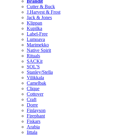
Brändit
Cutter & Buck
J.Harvest & Frost
Jack & Jones
Klippan
Kupilka
Label-Free
Lumoava
Marimekko
Native Spirit
Rituals
SACKit
SOL'S
Stanley/Stella
Vilikkala
Camelbak
Clique
Cottover
Craft
Dorre
Finlayson
Firephant
Fiskars
Arabia
Iittala