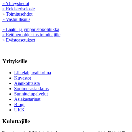
» Yhteystiedot
» Rekisteriseloste
»
Toimitusehdot
» Vastuullisuus
» Laatu- ja ympäristöpolitiikka
» Eettinen ohjeistus toimittajille
» Evästeasetukset
Yrityksille
Liikelahjavalikoima
Kuvastot
Ajankohtaista
Sopimusasiakkuus
Sunnittelupalvelut
Asiakastarinat
Blogi
UKK
Kuluttajille