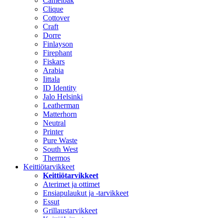
Camelbak
Clique
Cottover
Craft
Dorre
Finlayson
Firephant
Fiskars
Arabia
Iittala
ID Identity
Jalo Helsinki
Leatherman
Matterhorn
Neutral
Printer
Pure Waste
South West
Thermos
Keittiötarvikkeet
Keittiötarvikkeet
Aterimet ja ottimet
Ensiapulaukut ja -tarvikkeet
Essut
Grillaustarvikkeet