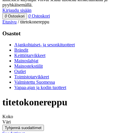
pyyhkäisemällä.
Kirjaudu sisään
0
Ostoskori
0
Ostoskori
Etusivu
/
titetokonereppu
Osastot
Ajankohtaiset- ja sesonkituotteet
Brändit
Keittiötarvikkeet
Mainoslahjat
Mainostekstiilit
Outlet
Toimistotarvikkeet
Valmistettu Suomessa
Vapaa-ajan ja kodin tuotteet
titetokonereppu
Koko
Väri
Tyhjennä suodattimet