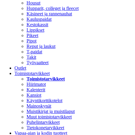
Housut
Hupparit, colleget ja fleecet
Käsineet ja rannenauhat
Kauluspaidat
Kestokassit
Lippikset
Pikeet
Pipot
Reput ja laukut
T-paidat
Takit
Työvaatteet
Outlet
Toimistotarvikkeet
Toimistotarvikkeet
Hiirimatot
Kalenterit
Kansiot
Käyntikorttikotelot
Mainoskynät
Muistikirjat ja muistilaput
Muut toimistotarvikkeet
Puhelintarvikkeet
Tietokonetarvikkeet
Vapaa-ajan ja kodin tuotteet