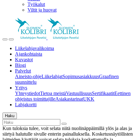
Työkalut
Viltit ja huovat
Liikelahjavalikoima
Ajankohtaista
Kuvastot
Blogi
Palvelut
Aineisto-ohje
Liikelahjat
Sopimusasiakkuus
Graafinen
suunnittelu
Yritys
Yhteystiedot
Tietoa meistä
Vastuullisuus
Sertifikaatit
Eettinen
ohjeistus toimittajille
Asiakastarinat
UKK
Lahjakortti
Haku
Kun tuloksia tulee, voit selata niitä nuolinäppäimillä ylös ja alas ja
siirtyä halutulle sivulle enterin painalluksella. Kosketusnäytöllisten
laitteiden käyttäjät voivat selata tuloksia koskettamalla ja