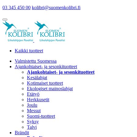
03 345 450 00
kolibri@suomenkolibri.fi
Kaikki tuotteet
Valmistettu Suomessa
Ajankohtaiset- ja sesonkituotteet
Ajankohtaiset- ja sesonkituotteet
Kesälahjat
Kotimaiset tuotteet
Ekologiset mainoslahjat
Etätyö
Herkkusetit
Joulu
Messut
Suomi-tuotteet
Syksy
Talvi
Brändit