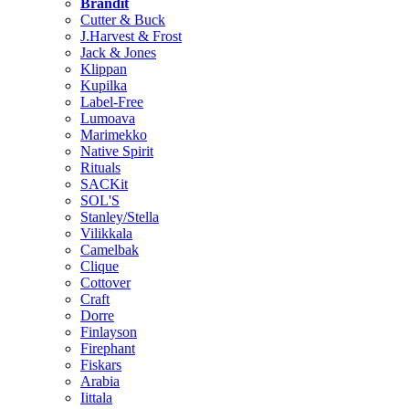
Brändit
Cutter & Buck
J.Harvest & Frost
Jack & Jones
Klippan
Kupilka
Label-Free
Lumoava
Marimekko
Native Spirit
Rituals
SACKit
SOL'S
Stanley/Stella
Vilikkala
Camelbak
Clique
Cottover
Craft
Dorre
Finlayson
Firephant
Fiskars
Arabia
Iittala