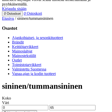
pyyhkäisemällä.
Kirjaudu sisään
0
Ostoskori
0
Ostoskori
Etusivu
/
sininen/tummansininen
Osastot
Ajankohtaiset- ja sesonkituotteet
Brändit
Keittiötarvikkeet
Mainoslahjat
Mainostekstiilit
Outlet
Toimistotarvikkeet
Valmistettu Suomessa
Vapaa-ajan ja kodin tuotteet
sininen/tummansininen
Koko
Väri