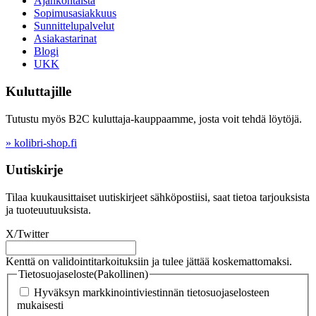
Ajankohtaista
Sopimusasiakkuus
Sunnittelupalvelut
Asiakastarinat
Blogi
UKK
Kuluttajille
Tutustu myös B2C kuluttaja-kauppaamme, josta voit tehdä löytöjä.
» kolibri-shop.fi
Uutiskirje
Tilaa kuukausittaiset uutiskirjeet sähköpostiisi, saat tietoa tarjouksista
ja tuoteuutuuksista.
X/Twitter
Kenttä on validointitarkoituksiin ja tulee jättää koskemattomaksi.
Tietosuojaseloste
(Pakollinen)
Hyväksyn markkinointiviestinnän tietosuojaselosteen
mukaisesti