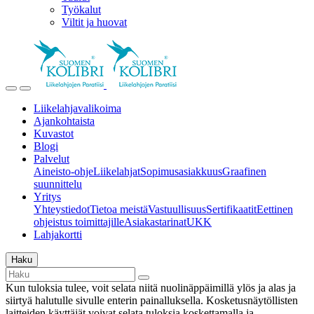
Työkalut
Viltit ja huovat
Liikelahjavalikoima
Ajankohtaista
Kuvastot
Blogi
Palvelut
Aineisto-ohje
Liikelahjat
Sopimusasiakkuus
Graafinen
suunnittelu
Yritys
Yhteystiedot
Tietoa meistä
Vastuullisuus
Sertifikaatit
Eettinen
ohjeistus toimittajille
Asiakastarinat
UKK
Lahjakortti
Haku
Kun tuloksia tulee, voit selata niitä nuolinäppäimillä ylös ja alas ja
siirtyä halutulle sivulle enterin painalluksella. Kosketusnäytöllisten
laitteiden käyttäjät voivat selata tuloksia koskettamalla ja