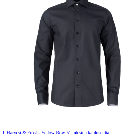
J. Harvest & Frost – Yellow Bow 51 miesten kauluspaita