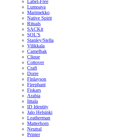
Label-Free
Lumoava
Marimekko
Native Spirit
Rituals
SACKit
SOL'S
Stanley/Stella
Vilikkala
Camelbak
Clique
Cottover
Craft
Dorre
Finlayson
Firephant
Fiskars
Arabia
Iittala
ID Identity
Jalo Helsinki
Leatherman
Matterhorn
Neutral
Printer