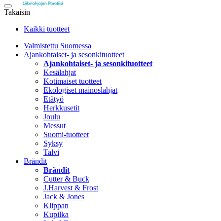
Takaisin
Kaikki tuotteet
Valmistettu Suomessa
Ajankohtaiset- ja sesonkituotteet
Ajankohtaiset- ja sesonkituotteet
Kesälahjat
Kotimaiset tuotteet
Ekologiset mainoslahjat
Etätyö
Herkkusetit
Joulu
Messut
Suomi-tuotteet
Syksy
Talvi
Brändit
Brändit
Cutter & Buck
J.Harvest & Frost
Jack & Jones
Klippan
Kupilka