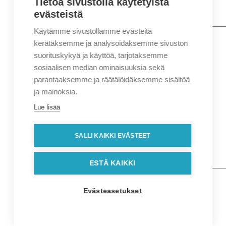
Tietoa sivustolla käytetyistä
evästeistä
Käytämme sivustollamme evästeitä
Nimi
*
Etunimi
kerätäksemme ja analysoidaksemme sivuston
Sukunimi
suorituskykyä ja käyttöä, tarjotaksemme
Yritys
sosiaalisen median ominaisuuksia sekä
parantaaksemme ja räätälöidäksemme sisältöä
Sähköposti
*
ja mainoksia.
Puhelin
*
Lue lisää
Osoitetiedot
Lähiosoite
SALLI KAIKKI EVÄSTEET
Kaupunki
Postinumero
Viesti
ESTÄ KAIKKI
Evästeasetukset