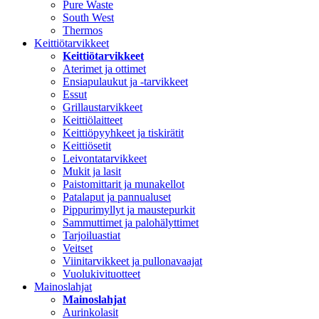
Pure Waste
South West
Thermos
Keittiötarvikkeet
Keittiötarvikkeet
Aterimet ja ottimet
Ensiapulaukut ja -tarvikkeet
Essut
Grillaustarvikkeet
Keittiölaitteet
Keittiöpyyhkeet ja tiskirätit
Keittiösetit
Leivontatarvikkeet
Mukit ja lasit
Paistomittarit ja munakellot
Patalaput ja pannualuset
Pippurimyllyt ja maustepurkit
Sammuttimet ja palohälyttimet
Tarjoiluastiat
Veitset
Viinitarvikkeet ja pullonavaajat
Vuolukivituotteet
Mainoslahjat
Mainoslahjat
Aurinkolasit