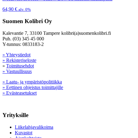
64,90
€
alv. 0%
Suomen Kolibri Oy
Kalevantie 7, 33100 Tampere kolibri(a)suomenkolibri.fi
Puh. (03) 345 45 000
Y-tunnus: 0833183-2
» Yhteystiedot
» Rekisteriseloste
»
Toimitusehdot
» Vastuullisuus
» Laatu- ja ympäristöpolitiikka
» Eettinen ohjeistus toimittajille
» Evästeasetukset
Yrityksille
Liikelahjavalikoima
Kuvastot