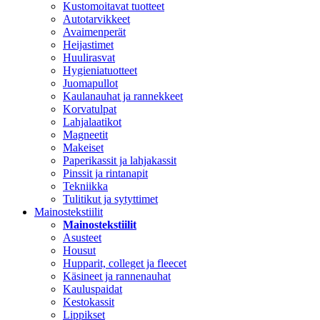
Kustomoitavat tuotteet
Autotarvikkeet
Avaimenperät
Heijastimet
Huulirasvat
Hygieniatuotteet
Juomapullot
Kaulanauhat ja rannekkeet
Korvatulpat
Lahjalaatikot
Magneetit
Makeiset
Paperikassit ja lahjakassit
Pinssit ja rintanapit
Tekniikka
Tulitikut ja sytyttimet
Mainostekstiilit
Mainostekstiilit
Asusteet
Housut
Hupparit, colleget ja fleecet
Käsineet ja rannenauhat
Kauluspaidat
Kestokassit
Lippikset