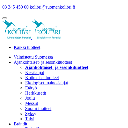
03 345 450 00
kolibri@suomenkolibri.fi
Kaikki tuotteet
Valmistettu Suomessa
Ajankohtaiset- ja sesonkituotteet
Ajankohtaiset- ja sesonkituotteet
Kesälahjat
Kotimaiset tuotteet
Ekologiset mainoslahjat
Etätyö
Herkkusetit
Joulu
Messut
Suomi-tuotteet
Syksy
Talvi
Brändit