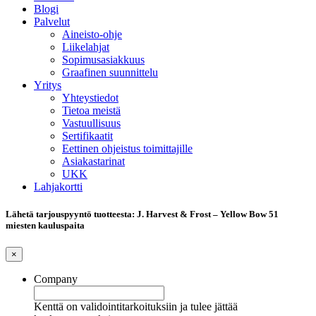
Blogi
Palvelut
Aineisto-ohje
Liikelahjat
Sopimusasiakkuus
Graafinen suunnittelu
Yritys
Yhteystiedot
Tietoa meistä
Vastuullisuus
Sertifikaatit
Eettinen ohjeistus toimittajille
Asiakastarinat
UKK
Lahjakortti
Lähetä tarjouspyyntö tuotteesta: J. Harvest & Frost – Yellow Bow 51
miesten kauluspaita
×
Company
Kenttä on validointitarkoituksiin ja tulee jättää