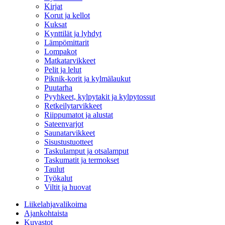
Kirjat
Korut ja kellot
Kuksat
Kynttilät ja lyhdyt
Lämpömittarit
Lompakot
Matkatarvikkeet
Pelit ja lelut
Piknik-korit ja kylmälaukut
Puutarha
Pyyhkeet, kylpytakit ja kylpytossut
Retkeilytarvikkeet
Riippumatot ja alustat
Sateenvarjot
Saunatarvikkeet
Sisustustuotteet
Taskulamput ja otsalamput
Taskumatit ja termokset
Taulut
Työkalut
Viltit ja huovat
Liikelahjavalikoima
Ajankohtaista
Kuvastot