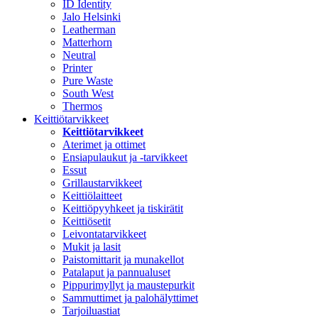
ID Identity
Jalo Helsinki
Leatherman
Matterhorn
Neutral
Printer
Pure Waste
South West
Thermos
Keittiötarvikkeet
Keittiötarvikkeet
Aterimet ja ottimet
Ensiapulaukut ja -tarvikkeet
Essut
Grillaustarvikkeet
Keittiölaitteet
Keittiöpyyhkeet ja tiskirätit
Keittiösetit
Leivontatarvikkeet
Mukit ja lasit
Paistomittarit ja munakellot
Patalaput ja pannualuset
Pippurimyllyt ja maustepurkit
Sammuttimet ja palohälyttimet
Tarjoiluastiat