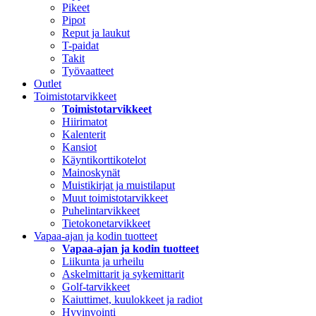
Pikeet
Pipot
Reput ja laukut
T-paidat
Takit
Työvaatteet
Outlet
Toimistotarvikkeet
Toimistotarvikkeet
Hiirimatot
Kalenterit
Kansiot
Käyntikorttikotelot
Mainoskynät
Muistikirjat ja muistilaput
Muut toimistotarvikkeet
Puhelintarvikkeet
Tietokonetarvikkeet
Vapaa-ajan ja kodin tuotteet
Vapaa-ajan ja kodin tuotteet
Liikunta ja urheilu
Askelmittarit ja sykemittarit
Golf-tarvikkeet
Kaiuttimet, kuulokkeet ja radiot
Hyvinvointi