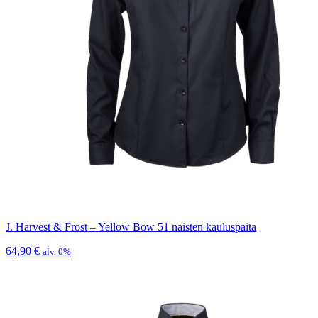
J. Harvest & Frost – Yellow Bow 51 naisten kauluspaita
64,90
€
alv. 0%