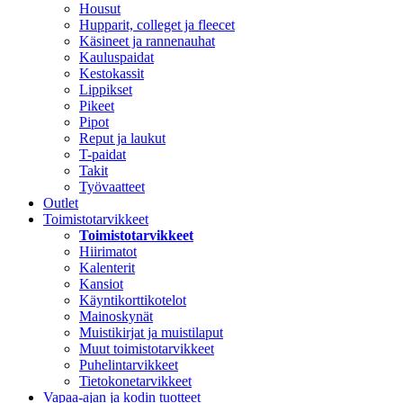
Housut
Hupparit, colleget ja fleecet
Käsineet ja rannenauhat
Kauluspaidat
Kestokassit
Lippikset
Pikeet
Pipot
Reput ja laukut
T-paidat
Takit
Työvaatteet
Outlet
Toimistotarvikkeet
Toimistotarvikkeet
Hiirimatot
Kalenterit
Kansiot
Käyntikorttikotelot
Mainoskynät
Muistikirjat ja muistilaput
Muut toimistotarvikkeet
Puhelintarvikkeet
Tietokonetarvikkeet
Vapaa-ajan ja kodin tuotteet