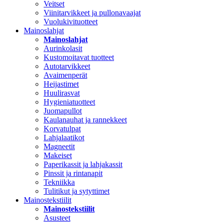
Veitset
Viinitarvikkeet ja pullonavaajat
Vuolukivituotteet
Mainoslahjat
Mainoslahjat
Aurinkolasit
Kustomoitavat tuotteet
Autotarvikkeet
Avaimenperät
Heijastimet
Huulirasvat
Hygieniatuotteet
Juomapullot
Kaulanauhat ja rannekkeet
Korvatulpat
Lahjalaatikot
Magneetit
Makeiset
Paperikassit ja lahjakassit
Pinssit ja rintanapit
Tekniikka
Tulitikut ja sytyttimet
Mainostekstiilit
Mainostekstiilit
Asusteet