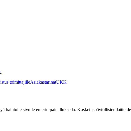
u
stus toimittajille
Asiakastarinat
UKK
irtyä halutulle sivulle enterin painalluksella. Kosketusnäytöllisten laittei