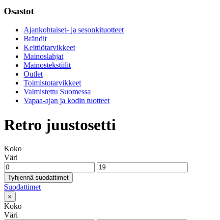
Osastot
Ajankohtaiset- ja sesonkituotteet
Brändit
Keittiötarvikkeet
Mainoslahjat
Mainostekstiilit
Outlet
Toimistotarvikkeet
Valmistettu Suomessa
Vapaa-ajan ja kodin tuotteet
Retro juustosetti
Koko
Väri
Tyhjennä suodattimet
Suodattimet
×
Koko
Väri