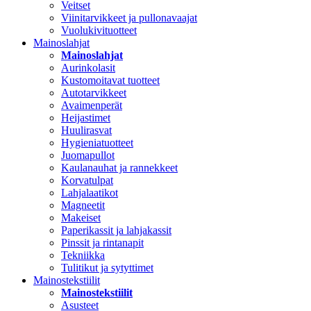
Veitset
Viinitarvikkeet ja pullonavaajat
Vuolukivituotteet
Mainoslahjat
Mainoslahjat
Aurinkolasit
Kustomoitavat tuotteet
Autotarvikkeet
Avaimenperät
Heijastimet
Huulirasvat
Hygieniatuotteet
Juomapullot
Kaulanauhat ja rannekkeet
Korvatulpat
Lahjalaatikot
Magneetit
Makeiset
Paperikassit ja lahjakassit
Pinssit ja rintanapit
Tekniikka
Tulitikut ja sytyttimet
Mainostekstiilit
Mainostekstiilit
Asusteet