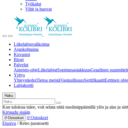
Työkalut
Viltit ja huovat
Liikelahjavalikoima
Ajankohtaista
Kuvastot
Blogi
Palvelut
Aineisto-ohje
Liikelahjat
Sopimusasiakkuus
Graafinen suunnittel
Yritys
Yhteystiedot
Tietoa meistä
Vastuullisuus
Sertifikaatit
Eettinen ohjei
Lahjakortti
Haku
Kun tuloksia tulee, voit selata niitä nuolinäppäimillä ylös ja alas ja si
Kirjaudu sisään
0
Ostoskori
0
Ostoskori
Etusivu
/
Retro juustosetti