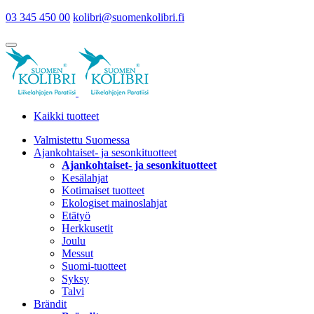
03 345 450 00
kolibri@suomenkolibri.fi
Kaikki tuotteet
Valmistettu Suomessa
Ajankohtaiset- ja sesonkituotteet
Ajankohtaiset- ja sesonkituotteet
Kesälahjat
Kotimaiset tuotteet
Ekologiset mainoslahjat
Etätyö
Herkkusetit
Joulu
Messut
Suomi-tuotteet
Syksy
Talvi
Brändit