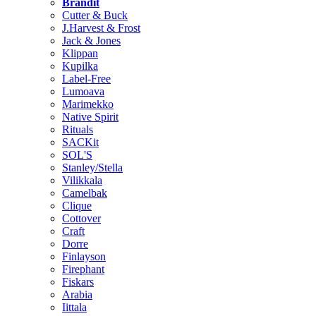
Brändit
Cutter & Buck
J.Harvest & Frost
Jack & Jones
Klippan
Kupilka
Label-Free
Lumoava
Marimekko
Native Spirit
Rituals
SACKit
SOL'S
Stanley/Stella
Vilikkala
Camelbak
Clique
Cottover
Craft
Dorre
Finlayson
Firephant
Fiskars
Arabia
Iittala