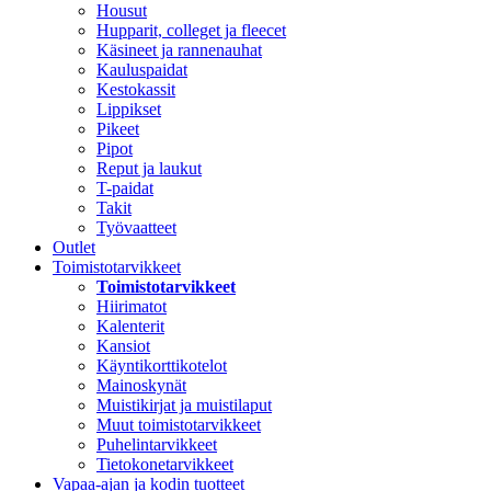
Housut
Hupparit, colleget ja fleecet
Käsineet ja rannenauhat
Kauluspaidat
Kestokassit
Lippikset
Pikeet
Pipot
Reput ja laukut
T-paidat
Takit
Työvaatteet
Outlet
Toimistotarvikkeet
Toimistotarvikkeet
Hiirimatot
Kalenterit
Kansiot
Käyntikorttikotelot
Mainoskynät
Muistikirjat ja muistilaput
Muut toimistotarvikkeet
Puhelintarvikkeet
Tietokonetarvikkeet
Vapaa-ajan ja kodin tuotteet