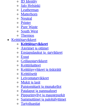
ID Identity
Jalo Helsinki
Leatherman
Matterhorn
Neutral
Printer
Pure Waste
South West
Thermos
Keittiötarvikkeet
Keittiötarvikkeet
Aterimet ja ottimet
Ensiapulaukut ja -tarvikkeet
Essut
Grillaustarvikkeet
Keittiölaitteet
Keittiöpyyhkeet ja tiskirätit
Keittiösetit
Leivontatarvikkeet
Mukit ja lasit
Paistomittarit ja munakellot
Patalaput ja pannualuset
Pippurimyllyt ja maustepurkit
Sammuttimet ja palohälyttimet
Tarjoiluastiat