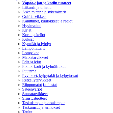
Vapaa-ajan ja kodin tuotteet
Liikunta ja urheilu
Askelmittarit ja sykemittarit
Golf-tarvikkeet
Kaiuttimet, kuulokkeet ja radiot
Hyvinvointi
Kirjat
Korut ja kellot
Kuksat
Kynttilät ja lyhdyt
Lämpömittarit
Lompakot
Matkatarvikkeet
Pelit ja lelut
Piknik-korit ja kylmälaukut
Puutarha
Pyyhkeet, kylpytakit ja kylpytossut
Retkeilytarvikkeet
Riippumatot ja alustat
Sateenvarjot
Saunatarvikkeet
Sisustustuotteet
Taskulamput ja otsalamput
Taskumatit ja termokset
Taulut