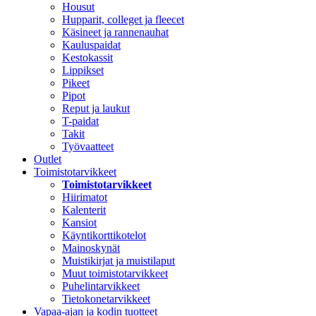
Housut
Hupparit, colleget ja fleecet
Käsineet ja rannenauhat
Kauluspaidat
Kestokassit
Lippikset
Pikeet
Pipot
Reput ja laukut
T-paidat
Takit
Työvaatteet
Outlet
Toimistotarvikkeet
Toimistotarvikkeet
Hiirimatot
Kalenterit
Kansiot
Käyntikorttikotelot
Mainoskynät
Muistikirjat ja muistilaput
Muut toimistotarvikkeet
Puhelintarvikkeet
Tietokonetarvikkeet
Vapaa-ajan ja kodin tuotteet