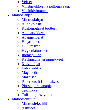
Veitset
Viinitarvikkeet ja pullonavaajat
Vuolukivituotteet
Mainoslahjat
Mainoslahjat
Aurinkolasit
Kustomoitavat tuotteet
Autotarvikkeet
Avaimenperät
Heijastimet
Huulirasvat
Hygieniatuotteet
Juomapullot
Kaulanauhat ja rannekkeet
Korvatulpat
Lahjalaatikot
Magneetit
Makeiset
Paperikassit ja lahjakassit
Pinssit ja rintanapit
Tekniikka
Tulitikut ja sytyttimet
Mainostekstiilit
Mainostekstiilit
Asusteet