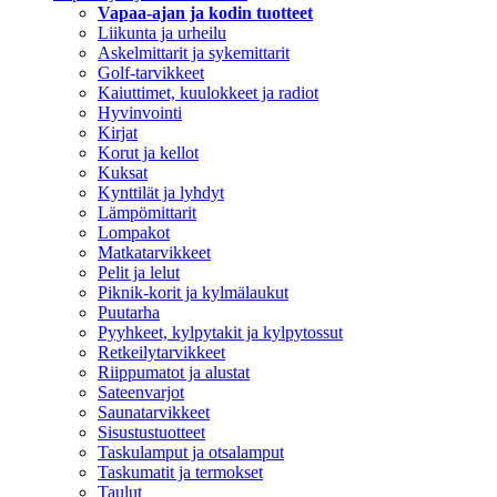
Vapaa-ajan ja kodin tuotteet
Liikunta ja urheilu
Askelmittarit ja sykemittarit
Golf-tarvikkeet
Kaiuttimet, kuulokkeet ja radiot
Hyvinvointi
Kirjat
Korut ja kellot
Kuksat
Kynttilät ja lyhdyt
Lämpömittarit
Lompakot
Matkatarvikkeet
Pelit ja lelut
Piknik-korit ja kylmälaukut
Puutarha
Pyyhkeet, kylpytakit ja kylpytossut
Retkeilytarvikkeet
Riippumatot ja alustat
Sateenvarjot
Saunatarvikkeet
Sisustustuotteet
Taskulamput ja otsalamput
Taskumatit ja termokset
Taulut