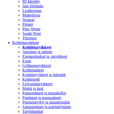
ID Identity
Jalo Helsinki
Leatherman
Matterhorn
Neutral
Printer
Pure Waste
South West
Thermos
Keittiötarvikkeet
Keittiötarvikkeet
Aterimet ja ottimet
Ensiapulaukut ja -tarvikkeet
Essut
Grillaustarvikkeet
Keittiölaitteet
Keittiöpyyhkeet ja tiskirätit
Keittiösetit
Leivontatarvikkeet
Mukit ja lasit
Paistomittarit ja munakellot
Patalaput ja pannualuset
Pippurimyllyt ja maustepurkit
Sammuttimet ja palohälyttimet
Tarjoiluastiat