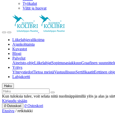
Työkalut
Viltit ja huovat
Liikelahjavalikoima
Ajankohtaista
Kuvastot
Blogi
Palvelut
Aineisto-ohje
Liikelahjat
Sopimusasiakkuus
Graafinen suunnittel
Yritys
Yhteystiedot
Tietoa meistä
Vastuullisuus
Sertifikaatit
Eettinen ohjei
Lahjakortti
Haku
Kun tuloksia tulee, voit selata niitä nuolinäppäimillä ylös ja alas ja si
Kirjaudu sisään
0
Ostoskori
0
Ostoskori
Etusivu
/
retkitakki