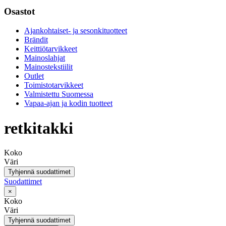
Osastot
Ajankohtaiset- ja sesonkituotteet
Brändit
Keittiötarvikkeet
Mainoslahjat
Mainostekstiilit
Outlet
Toimistotarvikkeet
Valmistettu Suomessa
Vapaa-ajan ja kodin tuotteet
retkitakki
Koko
Väri
Tyhjennä suodattimet
Suodattimet
×
Koko
Väri
Tyhjennä suodattimet