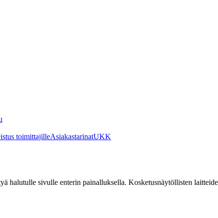
u
stus toimittajille
Asiakastarinat
UKK
irtyä halutulle sivulle enterin painalluksella. Kosketusnäytöllisten laittei