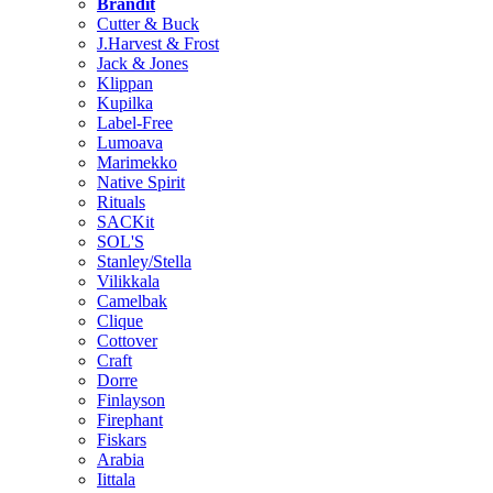
Brändit
Cutter & Buck
J.Harvest & Frost
Jack & Jones
Klippan
Kupilka
Label-Free
Lumoava
Marimekko
Native Spirit
Rituals
SACKit
SOL'S
Stanley/Stella
Vilikkala
Camelbak
Clique
Cottover
Craft
Dorre
Finlayson
Firephant
Fiskars
Arabia
Iittala