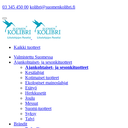
03 345 450 00
kolibri@suomenkolibri.fi
Kaikki tuotteet
Valmistettu Suomessa
Ajankohtaiset- ja sesonkituotteet
Ajankohtaiset- ja sesonkituotteet
Kesälahjat
Kotimaiset tuotteet
Ekologiset mainoslahjat
Etätyö
Herkkusetit
Joulu
Messut
Suomi-tuotteet
Syksy
Talvi
Brändit