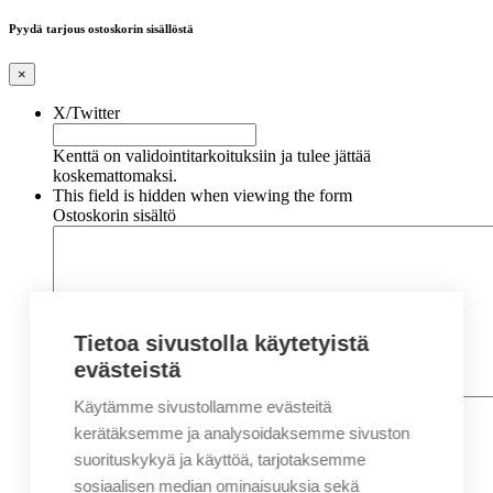
Pyydä tarjous ostoskorin sisällöstä
×
X/Twitter
Kenttä on validointitarkoituksiin ja tulee jättää
koskemattomaksi.
This field is hidden when viewing the form
Ostoskorin sisältö
Tietoa sivustolla käytetyistä
evästeistä
Käytämme sivustollamme evästeitä
Nimi
*
Etunimi
kerätäksemme ja analysoidaksemme sivuston
Sukunimi
suorituskykyä ja käyttöä, tarjotaksemme
Yritys
sosiaalisen median ominaisuuksia sekä