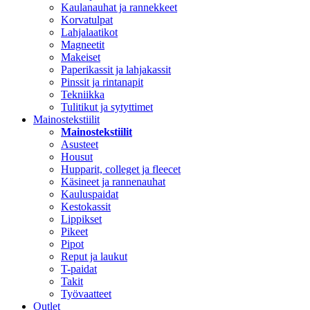
Kaulanauhat ja rannekkeet
Korvatulpat
Lahjalaatikot
Magneetit
Makeiset
Paperikassit ja lahjakassit
Pinssit ja rintanapit
Tekniikka
Tulitikut ja sytyttimet
Mainostekstiilit
Mainostekstiilit
Asusteet
Housut
Hupparit, colleget ja fleecet
Käsineet ja rannenauhat
Kauluspaidat
Kestokassit
Lippikset
Pikeet
Pipot
Reput ja laukut
T-paidat
Takit
Työvaatteet
Outlet