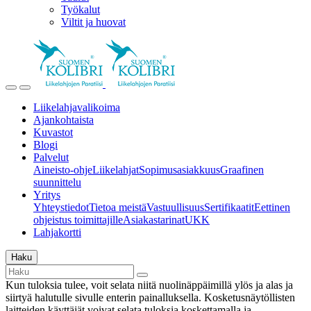
Työkalut
Viltit ja huovat
Liikelahjavalikoima
Ajankohtaista
Kuvastot
Blogi
Palvelut
Aineisto-ohje
Liikelahjat
Sopimusasiakkuus
Graafinen
suunnittelu
Yritys
Yhteystiedot
Tietoa meistä
Vastuullisuus
Sertifikaatit
Eettinen
ohjeistus toimittajille
Asiakastarinat
UKK
Lahjakortti
Haku
Kun tuloksia tulee, voit selata niitä nuolinäppäimillä ylös ja alas ja
siirtyä halutulle sivulle enterin painalluksella. Kosketusnäytöllisten
laitteiden käyttäjät voivat selata tuloksia koskettamalla ja