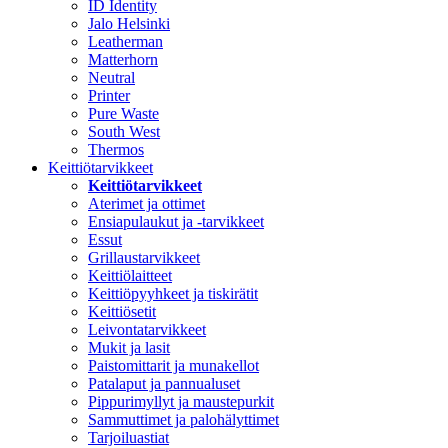
ID Identity
Jalo Helsinki
Leatherman
Matterhorn
Neutral
Printer
Pure Waste
South West
Thermos
Keittiötarvikkeet
Keittiötarvikkeet
Aterimet ja ottimet
Ensiapulaukut ja -tarvikkeet
Essut
Grillaustarvikkeet
Keittiölaitteet
Keittiöpyyhkeet ja tiskirätit
Keittiösetit
Leivontatarvikkeet
Mukit ja lasit
Paistomittarit ja munakellot
Patalaput ja pannualuset
Pippurimyllyt ja maustepurkit
Sammuttimet ja palohälyttimet
Tarjoiluastiat