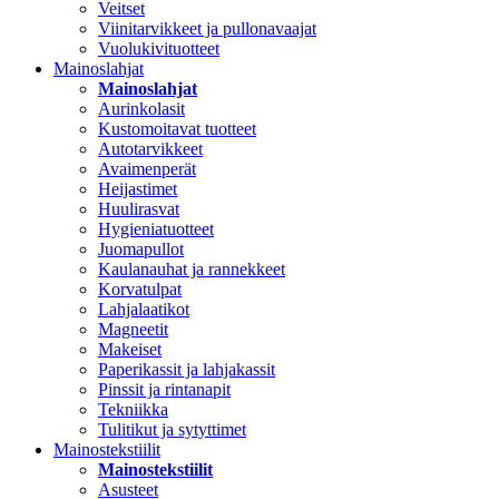
Veitset
Viinitarvikkeet ja pullonavaajat
Vuolukivituotteet
Mainoslahjat
Mainoslahjat
Aurinkolasit
Kustomoitavat tuotteet
Autotarvikkeet
Avaimenperät
Heijastimet
Huulirasvat
Hygieniatuotteet
Juomapullot
Kaulanauhat ja rannekkeet
Korvatulpat
Lahjalaatikot
Magneetit
Makeiset
Paperikassit ja lahjakassit
Pinssit ja rintanapit
Tekniikka
Tulitikut ja sytyttimet
Mainostekstiilit
Mainostekstiilit
Asusteet