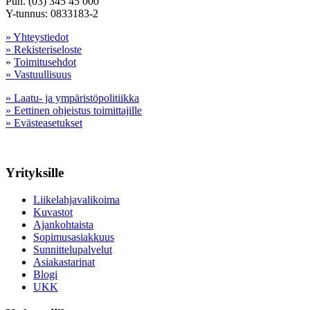
Puh. (03) 345 45 000
Y-tunnus: 0833183-2
» Yhteystiedot
» Rekisteriseloste
»
Toimitusehdot
» Vastuullisuus
» Laatu- ja ympäristöpolitiikka
» Eettinen ohjeistus toimittajille
» Evästeasetukset
Yrityksille
Liikelahjavalikoima
Kuvastot
Ajankohtaista
Sopimusasiakkuus
Sunnittelupalvelut
Asiakastarinat
Blogi
UKK