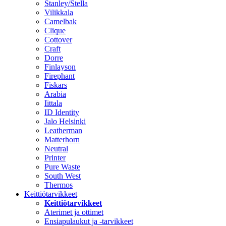
Stanley/Stella
Vilikkala
Camelbak
Clique
Cottover
Craft
Dorre
Finlayson
Firephant
Fiskars
Arabia
Iittala
ID Identity
Jalo Helsinki
Leatherman
Matterhorn
Neutral
Printer
Pure Waste
South West
Thermos
Keittiötarvikkeet
Keittiötarvikkeet
Aterimet ja ottimet
Ensiapulaukut ja -tarvikkeet