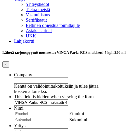
Yhteystiedot
Tietoa meistä
Vastuullisuus
Sertifikaatit
Eettinen ohjeistus toimittajille
Asiakastarinat
UKK
Lahjakortti
Lähetä tarjouspyyntö tuotteesta: VINGA Parks RCS mukisetti 4 kpl, 250 ml
×
Company
Kenttä on validointitarkoituksiin ja tulee jättää
koskemattomaksi.
This field is hidden when viewing the form
Nimi
Etunimi
Sukunimi
Yritys