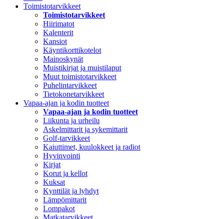
Toimistotarvikkeet
Toimistotarvikkeet
Hiirimatot
Kalenterit
Kansiot
Käyntikorttikotelot
Mainoskynät
Muistikirjat ja muistilaput
Muut toimistotarvikkeet
Puhelintarvikkeet
Tietokonetarvikkeet
Vapaa-ajan ja kodin tuotteet
Vapaa-ajan ja kodin tuotteet
Liikunta ja urheilu
Askelmittarit ja sykemittarit
Golf-tarvikkeet
Kaiuttimet, kuulokkeet ja radiot
Hyvinvointi
Kirjat
Korut ja kellot
Kuksat
Kynttilät ja lyhdyt
Lämpömittarit
Lompakot
Matkatarvikkeet