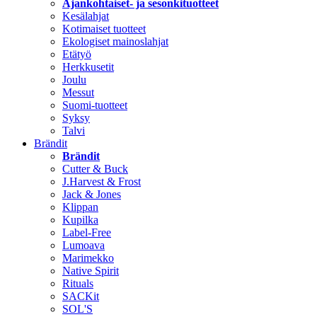
Ajankohtaiset- ja sesonkituotteet
Kesälahjat
Kotimaiset tuotteet
Ekologiset mainoslahjat
Etätyö
Herkkusetit
Joulu
Messut
Suomi-tuotteet
Syksy
Talvi
Brändit
Brändit
Cutter & Buck
J.Harvest & Frost
Jack & Jones
Klippan
Kupilka
Label-Free
Lumoava
Marimekko
Native Spirit
Rituals
SACKit
SOL'S