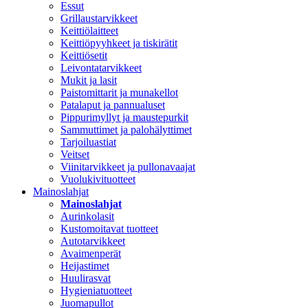
Essut
Grillaustarvikkeet
Keittiölaitteet
Keittiöpyyhkeet ja tiskirätit
Keittiösetit
Leivontatarvikkeet
Mukit ja lasit
Paistomittarit ja munakellot
Patalaput ja pannualuset
Pippurimyllyt ja maustepurkit
Sammuttimet ja palohälyttimet
Tarjoiluastiat
Veitset
Viinitarvikkeet ja pullonavaajat
Vuolukivituotteet
Mainoslahjat
Mainoslahjat
Aurinkolasit
Kustomoitavat tuotteet
Autotarvikkeet
Avaimenperät
Heijastimet
Huulirasvat
Hygieniatuotteet
Juomapullot