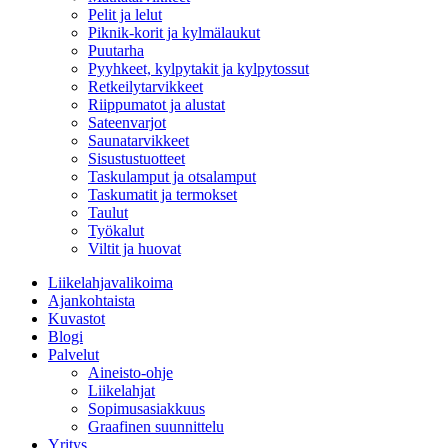
Pelit ja lelut
Piknik-korit ja kylmälaukut
Puutarha
Pyyhkeet, kylpytakit ja kylpytossut
Retkeilytarvikkeet
Riippumatot ja alustat
Sateenvarjot
Saunatarvikkeet
Sisustustuotteet
Taskulamput ja otsalamput
Taskumatit ja termokset
Taulut
Työkalut
Viltit ja huovat
Liikelahjavalikoima
Ajankohtaista
Kuvastot
Blogi
Palvelut
Aineisto-ohje
Liikelahjat
Sopimusasiakkuus
Graafinen suunnittelu
Yritys