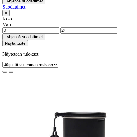
Tyhjennä suodattimet
Suodattimet
×
Koko
Väri
Tyhjennä suodattimet
Näytä tuote
Näytetään tulokset