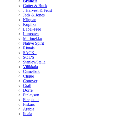
Brändit
Cutter & Buck
J.Harvest & Frost
Jack & Jones
Klippan
Kupilka
Label-Free
Lumoava
Marimekko
Native Spirit
Rituals
SACKit
SOL'S
Stanley/Stella
Vilikkala
Camelbak
Clique
Cottover
Craft
Dorre
Finlayson
Firephant
Fiskars
Arabia
Iittala