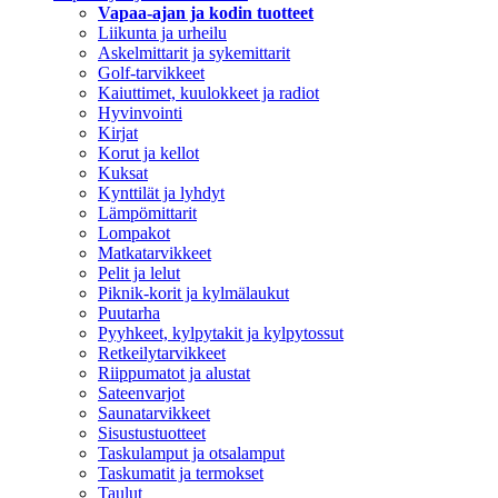
Vapaa-ajan ja kodin tuotteet
Liikunta ja urheilu
Askelmittarit ja sykemittarit
Golf-tarvikkeet
Kaiuttimet, kuulokkeet ja radiot
Hyvinvointi
Kirjat
Korut ja kellot
Kuksat
Kynttilät ja lyhdyt
Lämpömittarit
Lompakot
Matkatarvikkeet
Pelit ja lelut
Piknik-korit ja kylmälaukut
Puutarha
Pyyhkeet, kylpytakit ja kylpytossut
Retkeilytarvikkeet
Riippumatot ja alustat
Sateenvarjot
Saunatarvikkeet
Sisustustuotteet
Taskulamput ja otsalamput
Taskumatit ja termokset
Taulut