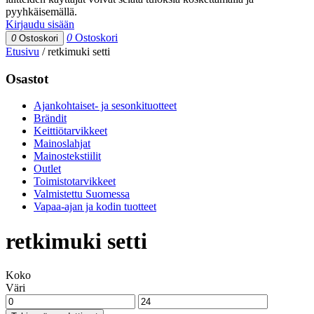
pyyhkäisemällä.
Kirjaudu sisään
0
Ostoskori
0
Ostoskori
Etusivu
/
retkimuki setti
Osastot
Ajankohtaiset- ja sesonkituotteet
Brändit
Keittiötarvikkeet
Mainoslahjat
Mainostekstiilit
Outlet
Toimistotarvikkeet
Valmistettu Suomessa
Vapaa-ajan ja kodin tuotteet
retkimuki setti
Koko
Väri