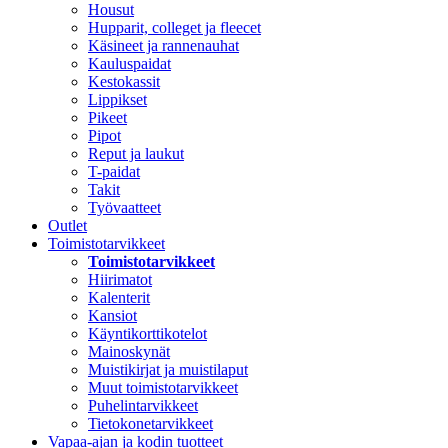
Housut
Hupparit, colleget ja fleecet
Käsineet ja rannenauhat
Kauluspaidat
Kestokassit
Lippikset
Pikeet
Pipot
Reput ja laukut
T-paidat
Takit
Työvaatteet
Outlet
Toimistotarvikkeet
Toimistotarvikkeet
Hiirimatot
Kalenterit
Kansiot
Käyntikorttikotelot
Mainoskynät
Muistikirjat ja muistilaput
Muut toimistotarvikkeet
Puhelintarvikkeet
Tietokonetarvikkeet
Vapaa-ajan ja kodin tuotteet