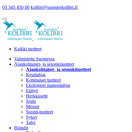
03 345 450 00
kolibri@suomenkolibri.fi
Kaikki tuotteet
Valmistettu Suomessa
Ajankohtaiset- ja sesonkituotteet
Ajankohtaiset- ja sesonkituotteet
Kesälahjat
Kotimaiset tuotteet
Ekologiset mainoslahjat
Etätyö
Herkkusetit
Joulu
Messut
Suomi-tuotteet
Syksy
Talvi
Brändit