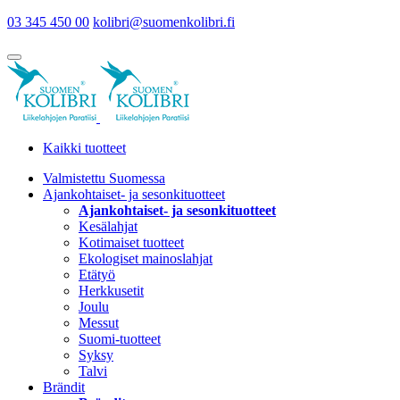
03 345 450 00
kolibri@suomenkolibri.fi
Kaikki tuotteet
Valmistettu Suomessa
Ajankohtaiset- ja sesonkituotteet
Ajankohtaiset- ja sesonkituotteet
Kesälahjat
Kotimaiset tuotteet
Ekologiset mainoslahjat
Etätyö
Herkkusetit
Joulu
Messut
Suomi-tuotteet
Syksy
Talvi
Brändit