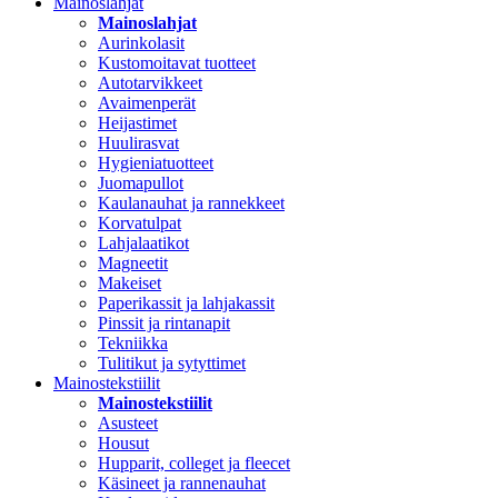
Mainoslahjat
Mainoslahjat
Aurinkolasit
Kustomoitavat tuotteet
Autotarvikkeet
Avaimenperät
Heijastimet
Huulirasvat
Hygieniatuotteet
Juomapullot
Kaulanauhat ja rannekkeet
Korvatulpat
Lahjalaatikot
Magneetit
Makeiset
Paperikassit ja lahjakassit
Pinssit ja rintanapit
Tekniikka
Tulitikut ja sytyttimet
Mainostekstiilit
Mainostekstiilit
Asusteet
Housut
Hupparit, colleget ja fleecet
Käsineet ja rannenauhat