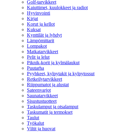
Golf-tarvikkeet
Kaiuttimet, kuulokkeet ja radiot
Hyvinvointi
Kirjat
Korut ja kellot
Kuksat
Kynttilät ja lyhdyt
Lämpömittarit
Lompakot
Matkatarvikkeet
Pelit ja lelut
Piknik-korit ja kylmälaukut
Puutarha
Pyyhkeet, kylpytakit ja kylpytossut
Retkeilytarvikkeet
Riippumatot ja alustat
Sateenvarjot
Saunatarvikkeet
Sisustustuotteet
Taskulamput ja otsalamput
Taskumatit ja termokset
Taulut
Työkalut
Viltit ja huovat