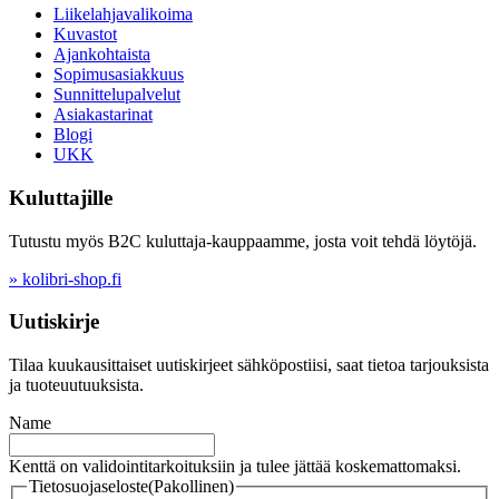
Liikelahjavalikoima
Kuvastot
Ajankohtaista
Sopimusasiakkuus
Sunnittelupalvelut
Asiakastarinat
Blogi
UKK
Kuluttajille
Tutustu myös B2C kuluttaja-kauppaamme, josta voit tehdä löytöjä.
» kolibri-shop.fi
Uutiskirje
Tilaa kuukausittaiset uutiskirjeet sähköpostiisi, saat tietoa tarjouksista
ja tuoteuutuuksista.
Name
Kenttä on validointitarkoituksiin ja tulee jättää koskemattomaksi.
Tietosuojaseloste
(Pakollinen)