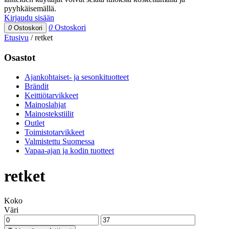
pyyhkäisemällä.
Kirjaudu sisään
0
Ostoskori
0
Ostoskori
Etusivu
/
retket
Osastot
Ajankohtaiset- ja sesonkituotteet
Brändit
Keittiötarvikkeet
Mainoslahjat
Mainostekstiilit
Outlet
Toimistotarvikkeet
Valmistettu Suomessa
Vapaa-ajan ja kodin tuotteet
retket
Koko
Väri