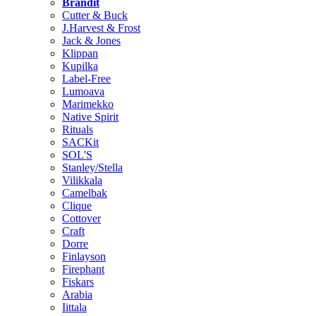
Brändit
Cutter & Buck
J.Harvest & Frost
Jack & Jones
Klippan
Kupilka
Label-Free
Lumoava
Marimekko
Native Spirit
Rituals
SACKit
SOL'S
Stanley/Stella
Vilikkala
Camelbak
Clique
Cottover
Craft
Dorre
Finlayson
Firephant
Fiskars
Arabia
Iittala