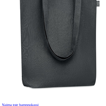
Naima tote hamppukassi