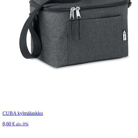
CUBA kylmälaukku
8,60
€
alv. 0%