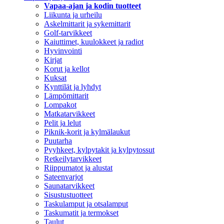
Vapaa-ajan ja kodin tuotteet
Liikunta ja urheilu
Askelmittarit ja sykemittarit
Golf-tarvikkeet
Kaiuttimet, kuulokkeet ja radiot
Hyvinvointi
Kirjat
Korut ja kellot
Kuksat
Kynttilät ja lyhdyt
Lämpömittarit
Lompakot
Matkatarvikkeet
Pelit ja lelut
Piknik-korit ja kylmälaukut
Puutarha
Pyyhkeet, kylpytakit ja kylpytossut
Retkeilytarvikkeet
Riippumatot ja alustat
Sateenvarjot
Saunatarvikkeet
Sisustustuotteet
Taskulamput ja otsalamput
Taskumatit ja termokset
Taulut