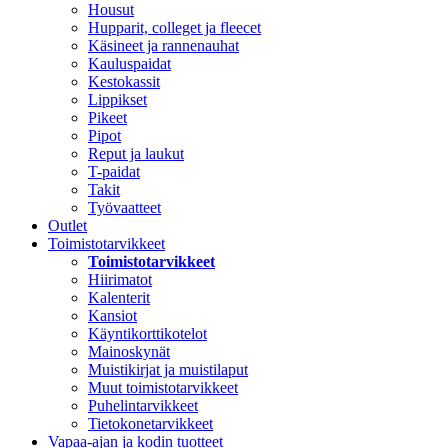
Housut
Hupparit, colleget ja fleecet
Käsineet ja rannenauhat
Kauluspaidat
Kestokassit
Lippikset
Pikeet
Pipot
Reput ja laukut
T-paidat
Takit
Työvaatteet
Outlet
Toimistotarvikkeet
Toimistotarvikkeet
Hiirimatot
Kalenterit
Kansiot
Käyntikorttikotelot
Mainoskynät
Muistikirjat ja muistilaput
Muut toimistotarvikkeet
Puhelintarvikkeet
Tietokonetarvikkeet
Vapaa-ajan ja kodin tuotteet