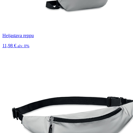
Heijastava reppu
11,98
€
alv. 0%