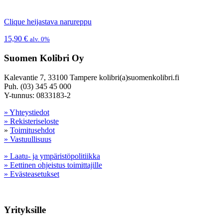
Clique heijastava narureppu
15,90
€
alv. 0%
Suomen Kolibri Oy
Kalevantie 7, 33100 Tampere kolibri(a)suomenkolibri.fi
Puh. (03) 345 45 000
Y-tunnus: 0833183-2
» Yhteystiedot
» Rekisteriseloste
»
Toimitusehdot
» Vastuullisuus
» Laatu- ja ympäristöpolitiikka
» Eettinen ohjeistus toimittajille
» Evästeasetukset
Yrityksille