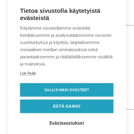
Tietoa sivustolla käytetyistä
evästeistä
Käytämme sivustollamme evästeitä
Nimi
*
Etunimi
kerätäksemme ja analysoidaksemme sivuston
Sukunimi
suorituskykyä ja käyttöä, tarjotaksemme
Yritys
sosiaalisen median ominaisuuksia sekä
parantaaksemme ja räätälöidäksemme sisältöä
Sähköposti
*
ja mainoksia.
Puhelin
*
Lue lisää
Osoitetiedot
Lähiosoite
SALLI KAIKKI EVÄSTEET
Kaupunki
Postinumero
Viesti
ESTÄ KAIKKI
Evästeasetukset