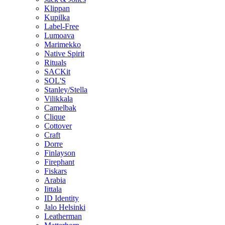
Klippan
Kupilka
Label-Free
Lumoava
Marimekko
Native Spirit
Rituals
SACKit
SOL'S
Stanley/Stella
Vilikkala
Camelbak
Clique
Cottover
Craft
Dorre
Finlayson
Firephant
Fiskars
Arabia
Iittala
ID Identity
Jalo Helsinki
Leatherman