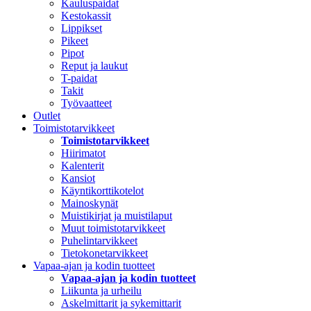
Kauluspaidat
Kestokassit
Lippikset
Pikeet
Pipot
Reput ja laukut
T-paidat
Takit
Työvaatteet
Outlet
Toimistotarvikkeet
Toimistotarvikkeet
Hiirimatot
Kalenterit
Kansiot
Käyntikorttikotelot
Mainoskynät
Muistikirjat ja muistilaput
Muut toimistotarvikkeet
Puhelintarvikkeet
Tietokonetarvikkeet
Vapaa-ajan ja kodin tuotteet
Vapaa-ajan ja kodin tuotteet
Liikunta ja urheilu
Askelmittarit ja sykemittarit