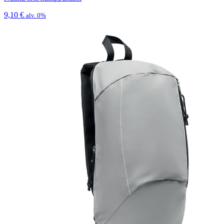
9,10
€
alv. 0%