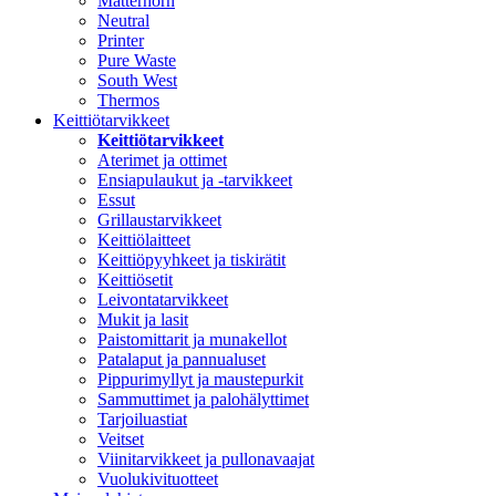
Matterhorn
Neutral
Printer
Pure Waste
South West
Thermos
Keittiötarvikkeet
Keittiötarvikkeet
Aterimet ja ottimet
Ensiapulaukut ja -tarvikkeet
Essut
Grillaustarvikkeet
Keittiölaitteet
Keittiöpyyhkeet ja tiskirätit
Keittiösetit
Leivontatarvikkeet
Mukit ja lasit
Paistomittarit ja munakellot
Patalaput ja pannualuset
Pippurimyllyt ja maustepurkit
Sammuttimet ja palohälyttimet
Tarjoiluastiat
Veitset
Viinitarvikkeet ja pullonavaajat
Vuolukivituotteet