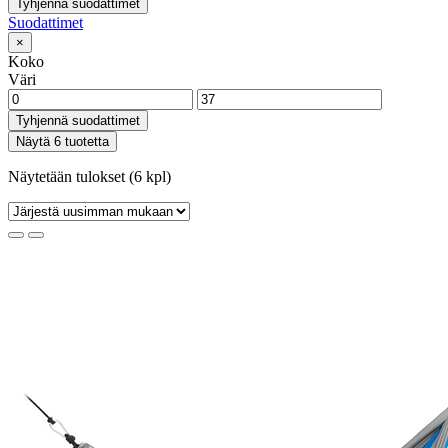
Tyhjennä suodattimet
Suodattimet
×
Koko
Väri
Tyhjennä suodattimet
Näytä 6 tuotetta
Näytetään tulokset (6 kpl)