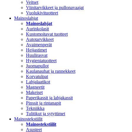
Veitset
Viinitarvikkeet ja pullonavaajat
Vuolukivituotteet
Mainoslahjat
Mainoslahjat
Aurinkolasit
Kustomoitavat tuotteet
Autotarvikkeet
Avaimenperät
Heijastimet
Huulirasvat
Hygieniatuotteet
Juomapullot
Kaulanauhat ja rannekkeet
Korvatulpat
Lahjalaatikot
Magneetit
Makeiset
Paperikassit ja lahjakassit
Pinssit ja rintanapit
Tekniikka
Tulitikut ja sytyttimet
Mainostekstiilit
Mainostekstiilit
Asusteet