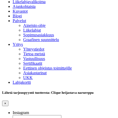
Liikelahjavalikoima
Ajankohtaista
Kuvastot
Blogi
Palvelut
Aineisto-ohje
Liikelahjat
Sopimusasiakkuus
Graafinen suunnittelu
Yritys
Yhteystiedot
Tietoa meistä
Vastuullisuus
Sertifikaatit
Eettinen ohjeistus toimittajille
Asiakastarinat
UKK
Lahjakortti
Lähetä tarjouspyyntö tuotteesta: Clique heijastava narureppu
×
Instagram