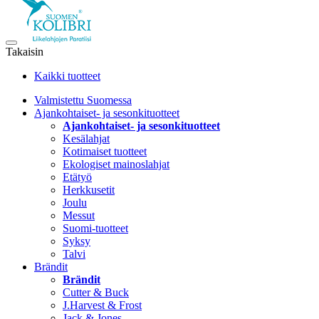
Takaisin
Kaikki tuotteet
Valmistettu Suomessa
Ajankohtaiset- ja sesonkituotteet
Ajankohtaiset- ja sesonkituotteet
Kesälahjat
Kotimaiset tuotteet
Ekologiset mainoslahjat
Etätyö
Herkkusetit
Joulu
Messut
Suomi-tuotteet
Syksy
Talvi
Brändit
Brändit
Cutter & Buck
J.Harvest & Frost
Jack & Jones