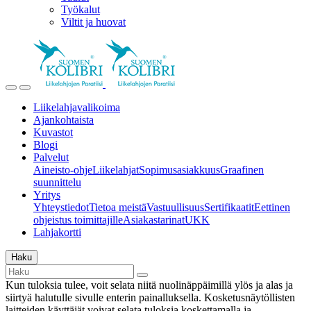
Työkalut
Viltit ja huovat
Liikelahjavalikoima
Ajankohtaista
Kuvastot
Blogi
Palvelut
Aineisto-ohje
Liikelahjat
Sopimusasiakkuus
Graafinen
suunnittelu
Yritys
Yhteystiedot
Tietoa meistä
Vastuullisuus
Sertifikaatit
Eettinen
ohjeistus toimittajille
Asiakastarinat
UKK
Lahjakortti
Haku
Kun tuloksia tulee, voit selata niitä nuolinäppäimillä ylös ja alas ja
siirtyä halutulle sivulle enterin painalluksella. Kosketusnäytöllisten
laitteiden käyttäjät voivat selata tuloksia koskettamalla ja