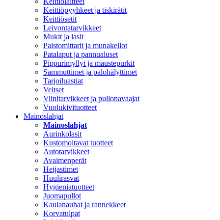
Keittiölaitteet
Keittiöpyyhkeet ja tiskirätit
Keittiösetit
Leivontatarvikkeet
Mukit ja lasit
Paistomittarit ja munakellot
Patalaput ja pannualuset
Pippurimyllyt ja maustepurkit
Sammuttimet ja palohälyttimet
Tarjoiluastiat
Veitset
Viinitarvikkeet ja pullonavaajat
Vuolukivituotteet
Mainoslahjat
Mainoslahjat
Aurinkolasit
Kustomoitavat tuotteet
Autotarvikkeet
Avaimenperät
Heijastimet
Huulirasvat
Hygieniatuotteet
Juomapullot
Kaulanauhat ja rannekkeet
Korvatulpat