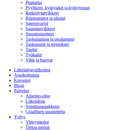
Puutarha
Pyyhkeet, kylpytakit ja kylpytossut
Retkeilytarvikkeet
Riippumatot ja alustat
Sateenvarjot
Saunatarvikkeet
Sisustustuotteet
Taskulamput ja otsalamput
Taskumatit ja termokset
Taulut
Työkalut
Viltit ja huovat
Liikelahjavalikoima
Ajankohtaista
Kuvastot
Blogi
Palvelut
Aineisto-ohje
Liikelahjat
Sopimusasiakkuus
Graafinen suunnittelu
Yritys
Yhteystiedot
Tietoa meistä