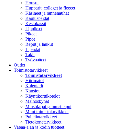
Housut
Hupparit, colleget ja fleecet
Käsineet ja rannenauhat
Kauluspaidat
Kestokassit
Lippikset
Pikeet
Pipot
Reput ja laukut
T-paidat
Takit
Työvaatteet
Outlet
Toimistotarvikkeet
Toimistotarvikkeet
Hiirimatot
Kalenterit
Kansiot
Käyntikorttikotelot
Mainoskynät
Muistikirjat ja muistilaput
Muut toimistotarvikkeet
Puhelintarvikkeet
Tietokonetarvikkeet
Vapaa-ajan ja kodin tuotteet