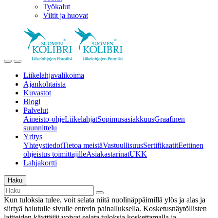
Työkalut
Viltit ja huovat
Liikelahjavalikoima
Ajankohtaista
Kuvastot
Blogi
Palvelut
Aineisto-ohje
Liikelahjat
Sopimusasiakkuus
Graafinen
suunnittelu
Yritys
Yhteystiedot
Tietoa meistä
Vastuullisuus
Sertifikaatit
Eettinen
ohjeistus toimittajille
Asiakastarinat
UKK
Lahjakortti
Haku
Kun tuloksia tulee, voit selata niitä nuolinäppäimillä ylös ja alas ja
siirtyä halutulle sivulle enterin painalluksella. Kosketusnäytöllisten
laitteiden käyttäjät voivat selata tuloksia koskettamalla ja