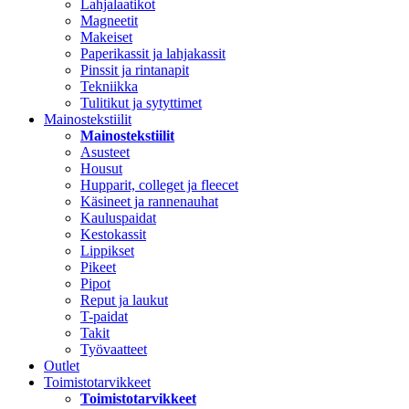
Lahjalaatikot
Magneetit
Makeiset
Paperikassit ja lahjakassit
Pinssit ja rintanapit
Tekniikka
Tulitikut ja sytyttimet
Mainostekstiilit
Mainostekstiilit
Asusteet
Housut
Hupparit, colleget ja fleecet
Käsineet ja rannenauhat
Kauluspaidat
Kestokassit
Lippikset
Pikeet
Pipot
Reput ja laukut
T-paidat
Takit
Työvaatteet
Outlet
Toimistotarvikkeet
Toimistotarvikkeet