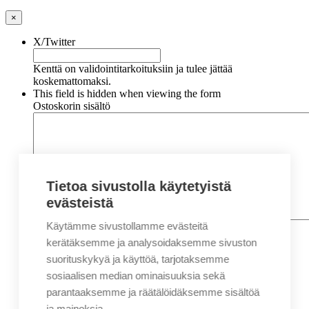
×
X/Twitter
Kenttä on validointitarkoituksiin ja tulee jättää
koskemattomaksi.
This field is hidden when viewing the form
Ostoskorin sisältö
Tietoa sivustolla käytetyistä
evästeistä
Käytämme sivustollamme evästeitä
Nimi
*
Etunimi
kerätäksemme ja analysoidaksemme sivuston
Sukunimi
suorituskykyä ja käyttöä, tarjotaksemme
Yritys
sosiaalisen median ominaisuuksia sekä
parantaaksemme ja räätälöidäksemme sisältöä
Sähköposti
*
ja mainoksia.