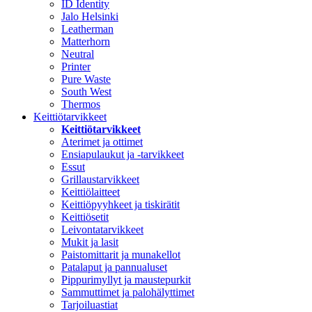
ID Identity
Jalo Helsinki
Leatherman
Matterhorn
Neutral
Printer
Pure Waste
South West
Thermos
Keittiötarvikkeet
Keittiötarvikkeet
Aterimet ja ottimet
Ensiapulaukut ja -tarvikkeet
Essut
Grillaustarvikkeet
Keittiölaitteet
Keittiöpyyhkeet ja tiskirätit
Keittiösetit
Leivontatarvikkeet
Mukit ja lasit
Paistomittarit ja munakellot
Patalaput ja pannualuset
Pippurimyllyt ja maustepurkit
Sammuttimet ja palohälyttimet
Tarjoiluastiat