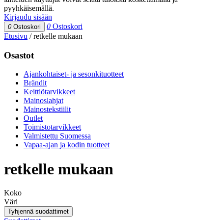
pyyhkäisemällä.
Kirjaudu sisään
0
Ostoskori
0
Ostoskori
Etusivu
/
retkelle mukaan
Osastot
Ajankohtaiset- ja sesonkituotteet
Brändit
Keittiötarvikkeet
Mainoslahjat
Mainostekstiilit
Outlet
Toimistotarvikkeet
Valmistettu Suomessa
Vapaa-ajan ja kodin tuotteet
retkelle mukaan
Koko
Väri
Tyhjennä suodattimet