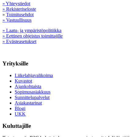
» Yhteystiedot
» Rekisteriseloste
»
Toimitusehdot
» Vastuullisuus
» Laatu- ja ympäristöpolitiikka
» Eettinen ohjeistus toimittajille
» Evästeasetukset
Yrityksille
Liikelahjavalikoima
Kuvastot
Ajankohtaista
Sopimusasiakkuus
Sunnittelupalvelut
Asiakastarinat
Blogi
UKK
Kuluttajille