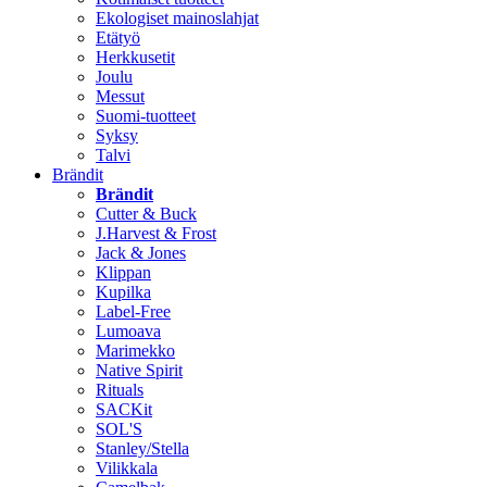
Ekologiset mainoslahjat
Etätyö
Herkkusetit
Joulu
Messut
Suomi-tuotteet
Syksy
Talvi
Brändit
Brändit
Cutter & Buck
J.Harvest & Frost
Jack & Jones
Klippan
Kupilka
Label-Free
Lumoava
Marimekko
Native Spirit
Rituals
SACKit
SOL'S
Stanley/Stella
Vilikkala