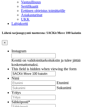
Vastuullisuus
Sertifikaatit
Eettinen ohjeistus toimittajille
Asiakastarinat
UKK
Lahjakortti
Lähetä tarjouspyyntö tuotteesta: SACKit Move 100 kaiutin
×
Instagram
Kenttä on validointitarkoituksiin ja tulee jättää
koskemattomaksi.
This field is hidden when viewing the form
Nimi
Etunimi
Sukunimi
Yritys
Sähköposti
*