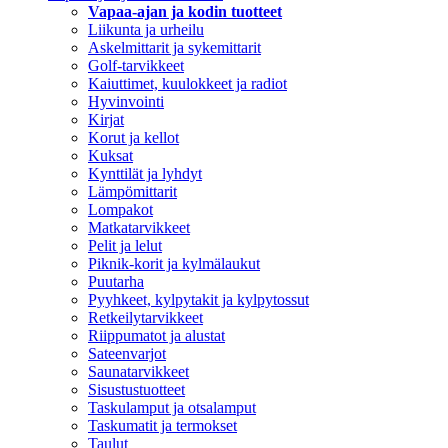
Vapaa-ajan ja kodin tuotteet
Liikunta ja urheilu
Askelmittarit ja sykemittarit
Golf-tarvikkeet
Kaiuttimet, kuulokkeet ja radiot
Hyvinvointi
Kirjat
Korut ja kellot
Kuksat
Kynttilät ja lyhdyt
Lämpömittarit
Lompakot
Matkatarvikkeet
Pelit ja lelut
Piknik-korit ja kylmälaukut
Puutarha
Pyyhkeet, kylpytakit ja kylpytossut
Retkeilytarvikkeet
Riippumatot ja alustat
Sateenvarjot
Saunatarvikkeet
Sisustustuotteet
Taskulamput ja otsalamput
Taskumatit ja termokset
Taulut