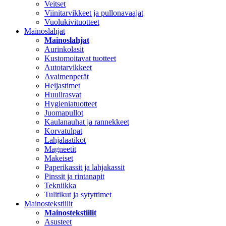
Veitset
Viinitarvikkeet ja pullonavaajat
Vuolukivituotteet
Mainoslahjat
Mainoslahjat
Aurinkolasit
Kustomoitavat tuotteet
Autotarvikkeet
Avaimenperät
Heijastimet
Huulirasvat
Hygieniatuotteet
Juomapullot
Kaulanauhat ja rannekkeet
Korvatulpat
Lahjalaatikot
Magneetit
Makeiset
Paperikassit ja lahjakassit
Pinssit ja rintanapit
Tekniikka
Tulitikut ja sytyttimet
Mainostekstiilit
Mainostekstiilit
Asusteet