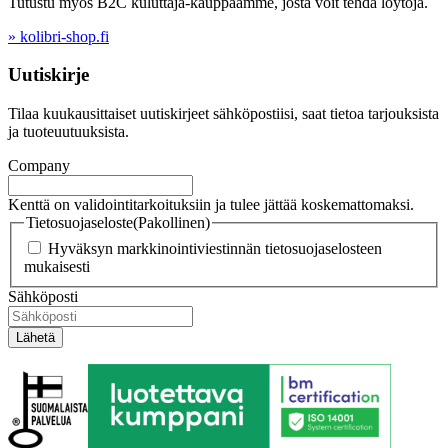
Tutustu myös B2C kuluttaja-kauppaamme, josta voit tehdä löytöjä.
» kolibri-shop.fi
Uutiskirje
Tilaa kuukausittaiset uutiskirjeet sähköpostiisi, saat tietoa tarjouksista
ja tuoteuutuuksista.
Company
Kenttä on validointitarkoituksiin ja tulee jättää koskemattomaksi.
Tietosuojaseloste
(Pakollinen)
Hyväksyn markkinointiviestinnän tietosuojaselosteen
mukaisesti
Sähköposti