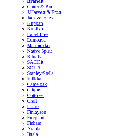
Brändit
Cutter & Buck
J.Harvest & Frost
Jack & Jones
Klippan
Kupilka
Label-Free
Lumoava
Marimekko
Native Spirit
Rituals
SACKit
SOL'S
Stanley/Stella
Vilikkala
Camelbak
Clique
Cottover
Craft
Dorre
Finlayson
Firephant
Fiskars
Arabia
Iittala