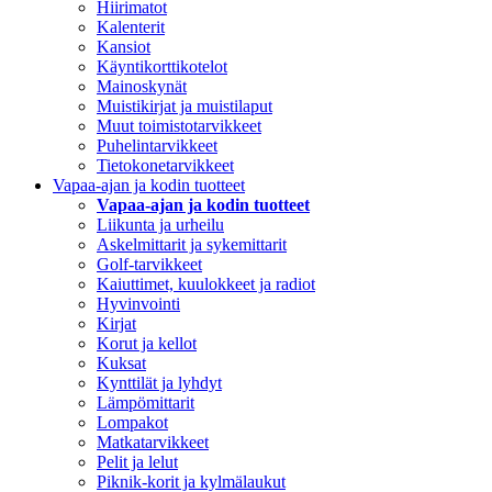
Hiirimatot
Kalenterit
Kansiot
Käyntikorttikotelot
Mainoskynät
Muistikirjat ja muistilaput
Muut toimistotarvikkeet
Puhelintarvikkeet
Tietokonetarvikkeet
Vapaa-ajan ja kodin tuotteet
Vapaa-ajan ja kodin tuotteet
Liikunta ja urheilu
Askelmittarit ja sykemittarit
Golf-tarvikkeet
Kaiuttimet, kuulokkeet ja radiot
Hyvinvointi
Kirjat
Korut ja kellot
Kuksat
Kynttilät ja lyhdyt
Lämpömittarit
Lompakot
Matkatarvikkeet
Pelit ja lelut
Piknik-korit ja kylmälaukut