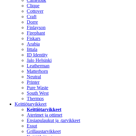
Camelbak
Clique
Cottover
Craft
Dorre
Finlayson
Firephant
Fiskars
Arabia
Iittala
ID Identity
Jalo Helsinki
Leatherman
Matterhorn
Neutral
Printer
Pure Waste
South West
Thermos
Keittiötarvikkeet
Keittiötarvikkeet
Aterimet ja ottimet
Ensiapulaukut ja -tarvikkeet
Essut
Grillaustarvikkeet