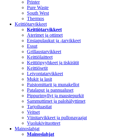
Printer
Pure Waste
South West
Thermos
Keittiötarvikkeet
Keittiötarvikkeet
Aterimet ja ottimet
Ensiapulaukut ja -tarvikkeet
Essut
Grillaustarvikkeet
Keittiölaitteet
Keittiöpyyhkeet ja tiskirätit
Keittiösetit
Leivontatarvikkeet
Mukit ja lasit
Paistomittarit ja munakellot
Patalaput ja pannualuset
Pippurimyllyt ja maustepurkit
Sammuttimet ja palohälyttimet
Tarjoiluastiat
Veitset
Viinitarvikkeet ja pullonavaajat
Vuolukivituotteet
Mainoslahjat
Mainoslahjat