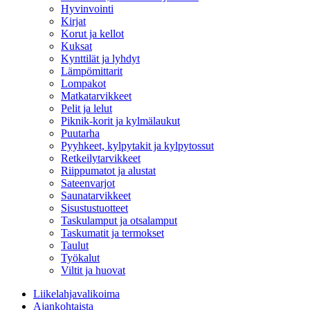
Hyvinvointi
Kirjat
Korut ja kellot
Kuksat
Kynttilät ja lyhdyt
Lämpömittarit
Lompakot
Matkatarvikkeet
Pelit ja lelut
Piknik-korit ja kylmälaukut
Puutarha
Pyyhkeet, kylpytakit ja kylpytossut
Retkeilytarvikkeet
Riippumatot ja alustat
Sateenvarjot
Saunatarvikkeet
Sisustustuotteet
Taskulamput ja otsalamput
Taskumatit ja termokset
Taulut
Työkalut
Viltit ja huovat
Liikelahjavalikoima
Ajankohtaista