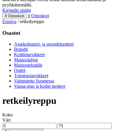
pyyhkäisemällä.
Kirjaudu sisään
0
Ostoskori
0
Ostoskori
Etusivu
/
retkeilyreppu
Osastot
Ajankohtaiset- ja sesonkituotteet
Brändit
Keittiötarvikkeet
Mainoslahjat
Mainostekstiilit
Outlet
Toimistotarvikkeet
Valmistettu Suomessa
Vapaa-ajan ja kodin tuotteet
retkeilyreppu
Koko
Väri