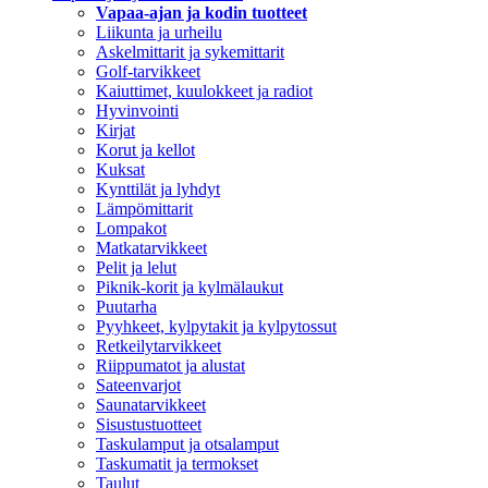
Vapaa-ajan ja kodin tuotteet
Liikunta ja urheilu
Askelmittarit ja sykemittarit
Golf-tarvikkeet
Kaiuttimet, kuulokkeet ja radiot
Hyvinvointi
Kirjat
Korut ja kellot
Kuksat
Kynttilät ja lyhdyt
Lämpömittarit
Lompakot
Matkatarvikkeet
Pelit ja lelut
Piknik-korit ja kylmälaukut
Puutarha
Pyyhkeet, kylpytakit ja kylpytossut
Retkeilytarvikkeet
Riippumatot ja alustat
Sateenvarjot
Saunatarvikkeet
Sisustustuotteet
Taskulamput ja otsalamput
Taskumatit ja termokset
Taulut