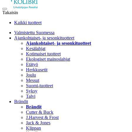
Takaisin
Kaikki tuotteet
Valmistettu Suomessa
Ajankohtaiset- ja sesonkituotteet
Ajankohtaiset- ja sesonkituotteet
Kesälahjat
Kotimaiset tuotteet
Ekologiset mainoslahjat
Etätyö
Herkkusetit
Joulu
Messut
Suomi-tuotteet
Syksy
Talvi
Brändit
Brändit
Cutter & Buck
J.Harvest & Frost
Jack & Jones
Klippan