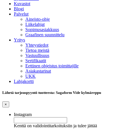
Kuvastot
Blogi
Palvelut
Aineisto-ohje
Liikelahjat
Sopimusasiakkuus
Graafinen suunnittelu
Yritys
Yhteystiedot
Tietoa meistä
Vastuullisuus
Sertifikaatit
Eettinen ohjeistus toimittajille
Asiakastarinat
UKK
Lahjakortti
Lähetä tarjouspyyntö tuotteesta: Sagaform Vide kylmäreppu
×
Instagram
Kenttä on validointitarkoituksiin ja tulee jättää