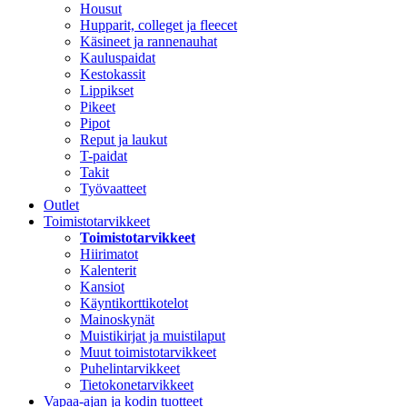
Housut
Hupparit, colleget ja fleecet
Käsineet ja rannenauhat
Kauluspaidat
Kestokassit
Lippikset
Pikeet
Pipot
Reput ja laukut
T-paidat
Takit
Työvaatteet
Outlet
Toimistotarvikkeet
Toimistotarvikkeet
Hiirimatot
Kalenterit
Kansiot
Käyntikorttikotelot
Mainoskynät
Muistikirjat ja muistilaput
Muut toimistotarvikkeet
Puhelintarvikkeet
Tietokonetarvikkeet
Vapaa-ajan ja kodin tuotteet