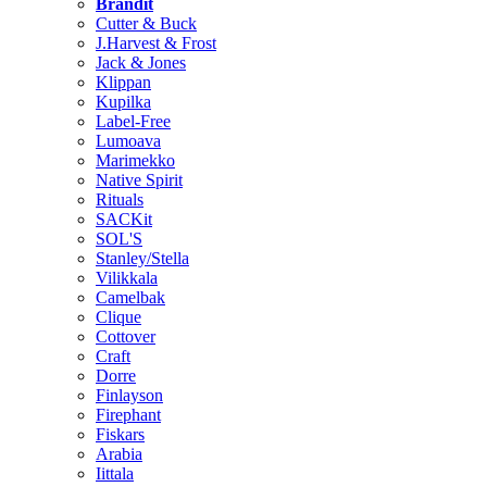
Brändit
Cutter & Buck
J.Harvest & Frost
Jack & Jones
Klippan
Kupilka
Label-Free
Lumoava
Marimekko
Native Spirit
Rituals
SACKit
SOL'S
Stanley/Stella
Vilikkala
Camelbak
Clique
Cottover
Craft
Dorre
Finlayson
Firephant
Fiskars
Arabia
Iittala