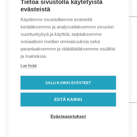
Tietoa sivustolla käytetyistä
evästeistä
Käytämme sivustollamme evästeitä
Nimi
*
Etunimi
kerätäksemme ja analysoidaksemme sivuston
Sukunimi
suorituskykyä ja käyttöä, tarjotaksemme
Yritys
sosiaalisen median ominaisuuksia sekä
parantaaksemme ja räätälöidäksemme sisältöä
Sähköposti
*
ja mainoksia.
Puhelin
*
Lue lisää
Osoitetiedot
Lähiosoite
SALLI KAIKKI EVÄSTEET
Kaupunki
Postinumero
Viesti
ESTÄ KAIKKI
Evästeasetukset