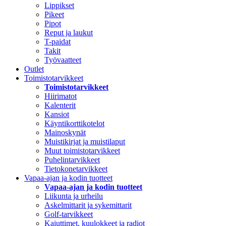
Lippikset
Pikeet
Pipot
Reput ja laukut
T-paidat
Takit
Työvaatteet
Outlet
Toimistotarvikkeet
Toimistotarvikkeet
Hiirimatot
Kalenterit
Kansiot
Käyntikorttikotelot
Mainoskynät
Muistikirjat ja muistilaput
Muut toimistotarvikkeet
Puhelintarvikkeet
Tietokonetarvikkeet
Vapaa-ajan ja kodin tuotteet
Vapaa-ajan ja kodin tuotteet
Liikunta ja urheilu
Askelmittarit ja sykemittarit
Golf-tarvikkeet
Kaiuttimet, kuulokkeet ja radiot