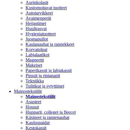
Aurinkolasit
Kustomoitavat tuotteet
Autotarvikkeet
Avaimenperät
Heijastimet
Huulirasvat
Hygieniatuotteet
Juomapullot
Kaulanauhat ja rannekkeet
Korvatulpat
Lahjalaatikot
Magneetit
Makeiset
Paperikassit ja lahjakassit
Pinssit ja rintanapit
Tekniikka
Tulitikut ja sytyttimet
Mainostekstiilit
Mainostekstiilit
Asusteet
Housut
Hupparit, colleget ja fleecet
Käsineet ja rannenauhat
Kauluspaidat
Kestokassit