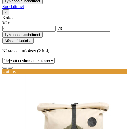
Tyhjennä suodattimet
Suodattimet
×
Koko
Väri
Tyhjennä suodattimet
Näytä 2 tuotetta
Näytetään tulokset (2 kpl)
Uutuus