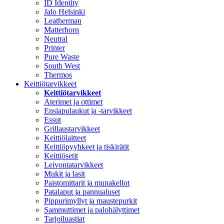
ID Identity
Jalo Helsinki
Leatherman
Matterhorn
Neutral
Printer
Pure Waste
South West
Thermos
Keittiötarvikkeet
Keittiötarvikkeet
Aterimet ja ottimet
Ensiapulaukut ja -tarvikkeet
Essut
Grillaustarvikkeet
Keittiölaitteet
Keittiöpyyhkeet ja tiskirätit
Keittiösetit
Leivontatarvikkeet
Mukit ja lasit
Paistomittarit ja munakellot
Patalaput ja pannualuset
Pippurimyllyt ja maustepurkit
Sammuttimet ja palohälyttimet
Tarjoiluastiat