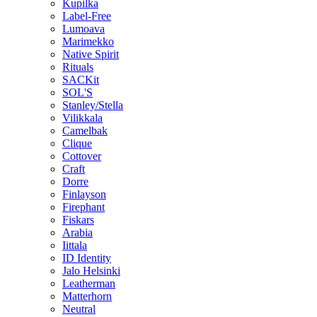
Kupilka
Label-Free
Lumoava
Marimekko
Native Spirit
Rituals
SACKit
SOL'S
Stanley/Stella
Vilikkala
Camelbak
Clique
Cottover
Craft
Dorre
Finlayson
Firephant
Fiskars
Arabia
Iittala
ID Identity
Jalo Helsinki
Leatherman
Matterhorn
Neutral