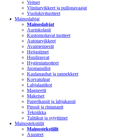
Veitset
Viinitarvikkeet ja pullonavaajat
Vuolukivituotteet
Mainoslahjat
Mainoslahjat
Aurinkolasit
Kustomoitavat tuotteet
Autotarvikkeet
Avaimenperät
Heijastimet
Huulirasvat
Hygieniatuotteet
Juomapullot
Kaulanauhat ja rannekkeet
Korvatulpat
Lahjalaatikot
Magneetit
Makeiset
Paperikassit ja lahjakassit
Pinssit ja rintanapit
Tekniikka
Tulitikut ja sytyttimet
Mainostekstiilit
Mainostekstiilit
Asusteet