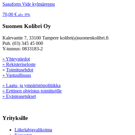
Sagaform Vide kylmäreppu
70,00
€
alv. 0%
Suomen Kolibri Oy
Kalevantie 7, 33100 Tampere kolibri(a)suomenkolibri.fi
Puh. (03) 345 45 000
Y-tunnus: 0833183-2
» Yhteystiedot
» Rekisteriseloste
»
Toimitusehdot
» Vastuullisuus
» Laatu- ja ympäristöpolitiikka
» Eettinen ohjeistus toimittajille
» Evästeasetukset
Yrityksille
Liikelahjavalikoima