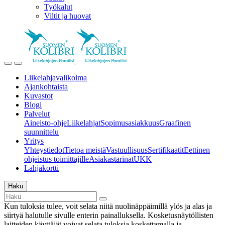
Työkalut
Viltit ja huovat
Liikelahjavalikoima
Ajankohtaista
Kuvastot
Blogi
Palvelut
Aineisto-ohje
Liikelahjat
Sopimusasiakkuus
Graafinen
suunnittelu
Yritys
Yhteystiedot
Tietoa meistä
Vastuullisuus
Sertifikaatit
Eettinen
ohjeistus toimittajille
Asiakastarinat
UKK
Lahjakortti
Haku
Kun tuloksia tulee, voit selata niitä nuolinäppäimillä ylös ja alas ja
siirtyä halutulle sivulle enterin painalluksella. Kosketusnäytöllisten
laitteiden käyttäjät voivat selata tuloksia koskettamalla ja