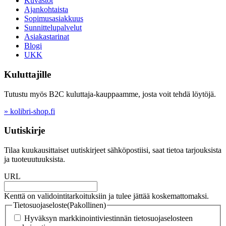
Kuvastot
Ajankohtaista
Sopimusasiakkuus
Sunnittelupalvelut
Asiakastarinat
Blogi
UKK
Kuluttajille
Tutustu myös B2C kuluttaja-kauppaamme, josta voit tehdä löytöjä.
» kolibri-shop.fi
Uutiskirje
Tilaa kuukausittaiset uutiskirjeet sähköpostiisi, saat tietoa tarjouksista
ja tuoteuutuuksista.
URL
Kenttä on validointitarkoituksiin ja tulee jättää koskemattomaksi.
Tietosuojaseloste
(Pakollinen)
Hyväksyn markkinointiviestinnän tietosuojaselosteen