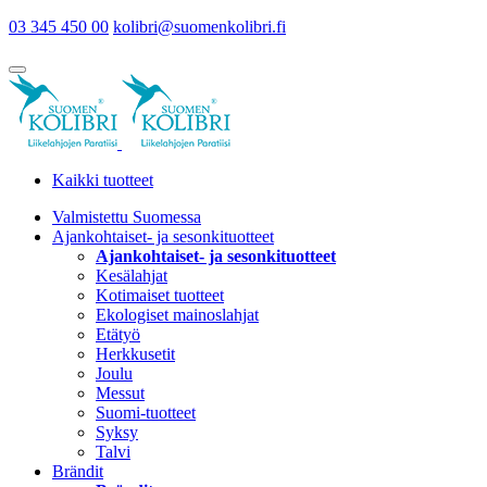
03 345 450 00
kolibri@suomenkolibri.fi
Kaikki tuotteet
Valmistettu Suomessa
Ajankohtaiset- ja sesonkituotteet
Ajankohtaiset- ja sesonkituotteet
Kesälahjat
Kotimaiset tuotteet
Ekologiset mainoslahjat
Etätyö
Herkkusetit
Joulu
Messut
Suomi-tuotteet
Syksy
Talvi
Brändit