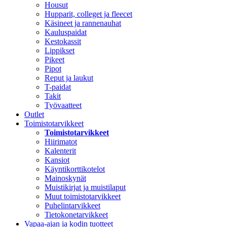
Housut
Hupparit, colleget ja fleecet
Käsineet ja rannenauhat
Kauluspaidat
Kestokassit
Lippikset
Pikeet
Pipot
Reput ja laukut
T-paidat
Takit
Työvaatteet
Outlet
Toimistotarvikkeet
Toimistotarvikkeet
Hiirimatot
Kalenterit
Kansiot
Käyntikorttikotelot
Mainoskynät
Muistikirjat ja muistilaput
Muut toimistotarvikkeet
Puhelintarvikkeet
Tietokonetarvikkeet
Vapaa-ajan ja kodin tuotteet