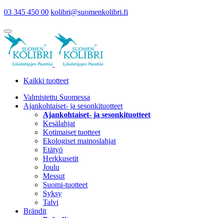
03 345 450 00
kolibri@suomenkolibri.fi
Kaikki tuotteet
Valmistettu Suomessa
Ajankohtaiset- ja sesonkituotteet
Ajankohtaiset- ja sesonkituotteet
Kesälahjat
Kotimaiset tuotteet
Ekologiset mainoslahjat
Etätyö
Herkkusetit
Joulu
Messut
Suomi-tuotteet
Syksy
Talvi
Brändit