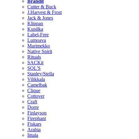
Brändit
Cutter & Buck
J.Harvest & Frost
Jack & Jones
Klippan
Kupilka
Label-Free
Lumoava
Marimekko
Native Spirit
Rituals
SACKit
SOL'S
Stanley/Stella
Vilikkala
Camelbak
Clique
Cottover
Craft
Dorre
Finlayson
Firephant
Fiskars
Arabia
Iittala