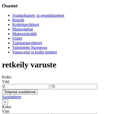
Osastot
Ajankohtaiset- ja sesonkituotteet
Brändit
Keittiötarvikkeet
Mainoslahjat
Mainostekstiilit
Outlet
Toimistotarvikkeet
Valmistettu Suomessa
Vapaa-ajan ja kodin tuotteet
retkeily varuste
Koko
Väri
Tyhjennä suodattimet
Suodattimet
×
Koko
Väri