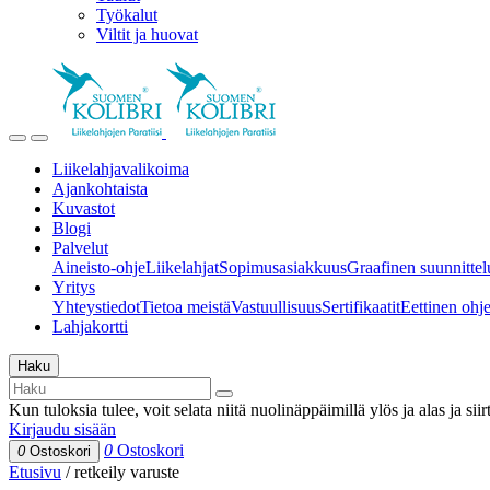
Työkalut
Viltit ja huovat
Liikelahjavalikoima
Ajankohtaista
Kuvastot
Blogi
Palvelut
Aineisto-ohje
Liikelahjat
Sopimusasiakkuus
Graafinen suunnittel
Yritys
Yhteystiedot
Tietoa meistä
Vastuullisuus
Sertifikaatit
Eettinen ohjei
Lahjakortti
Haku
Kun tuloksia tulee, voit selata niitä nuolinäppäimillä ylös ja alas ja si
Kirjaudu sisään
0
Ostoskori
0
Ostoskori
Etusivu
/
retkeily varuste