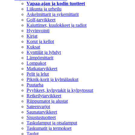
Vapaa-ajan ja kodin tuotteet
Liikunta ja urheilu
Askelmittarit ja sykemittarit
Golf-tarvikkeet
Kaiuttimet, kuulokkeet ja radiot
Hyvinvointi
Kirjat
Korut ja kellot
Kuksat
Kynttilät ja lyhdyt
Lämpömittarit
Lompakot
Matkatarvikkeet
Pelit ja lelut
Piknik-korit ja kylmälaukut
Puutarha
Pyyhkeet, kylpytakit ja kylpytossut
Retkeilytarvikkeet
Riippumatot ja alustat
Sateenvarjot
Saunatarvikkeet
Sisustustuotteet
Taskulamput ja otsalamput
Taskumatit ja termokset
Taulut