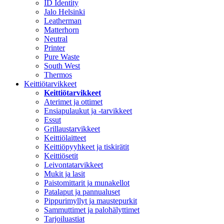
ID Identity
Jalo Helsinki
Leatherman
Matterhorn
Neutral
Printer
Pure Waste
South West
Thermos
Keittiötarvikkeet
Keittiötarvikkeet
Aterimet ja ottimet
Ensiapulaukut ja -tarvikkeet
Essut
Grillaustarvikkeet
Keittiölaitteet
Keittiöpyyhkeet ja tiskirätit
Keittiösetit
Leivontatarvikkeet
Mukit ja lasit
Paistomittarit ja munakellot
Patalaput ja pannualuset
Pippurimyllyt ja maustepurkit
Sammuttimet ja palohälyttimet
Tarjoiluastiat