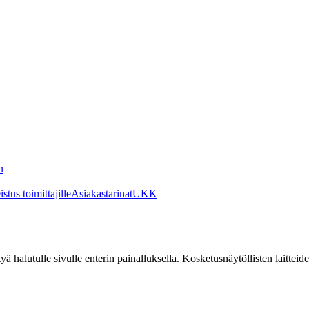
u
stus toimittajille
Asiakastarinat
UKK
irtyä halutulle sivulle enterin painalluksella. Kosketusnäytöllisten laittei