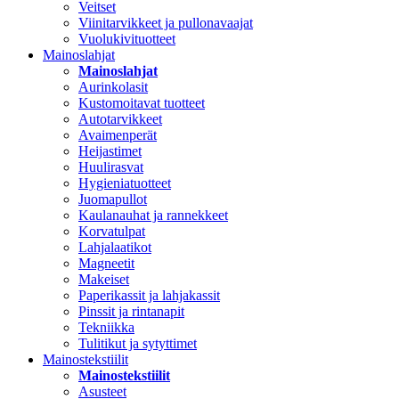
Veitset
Viinitarvikkeet ja pullonavaajat
Vuolukivituotteet
Mainoslahjat
Mainoslahjat
Aurinkolasit
Kustomoitavat tuotteet
Autotarvikkeet
Avaimenperät
Heijastimet
Huulirasvat
Hygieniatuotteet
Juomapullot
Kaulanauhat ja rannekkeet
Korvatulpat
Lahjalaatikot
Magneetit
Makeiset
Paperikassit ja lahjakassit
Pinssit ja rintanapit
Tekniikka
Tulitikut ja sytyttimet
Mainostekstiilit
Mainostekstiilit
Asusteet