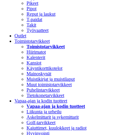
Pikeet
Pipot
Reput ja laukut
T-paidat
Takit
Työvaatteet
Outlet
Toimistotarvikkeet
Toimistotarvikkeet
Hiirimatot
Kalenterit
Kansiot
Käyntikorttikotelot
Mainoskynät
Muistikirjat ja muistilaput
Muut toimistotarvikkeet
Puhelintarvikkeet
Tietokonetarvikkeet
Vapaa-ajan ja kodin tuotteet
Vapaa-ajan ja kodin tuotteet
Liikunta ja urheilu
Askelmittarit ja sykemittarit
Golf-tarvikkeet
Kaiuttimet, kuulokkeet ja radiot
Hyvinvointi