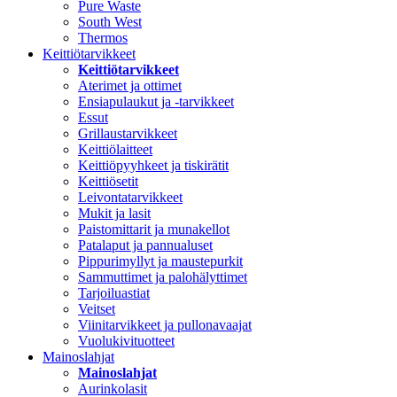
Pure Waste
South West
Thermos
Keittiötarvikkeet
Keittiötarvikkeet
Aterimet ja ottimet
Ensiapulaukut ja -tarvikkeet
Essut
Grillaustarvikkeet
Keittiölaitteet
Keittiöpyyhkeet ja tiskirätit
Keittiösetit
Leivontatarvikkeet
Mukit ja lasit
Paistomittarit ja munakellot
Patalaput ja pannualuset
Pippurimyllyt ja maustepurkit
Sammuttimet ja palohälyttimet
Tarjoiluastiat
Veitset
Viinitarvikkeet ja pullonavaajat
Vuolukivituotteet
Mainoslahjat
Mainoslahjat
Aurinkolasit