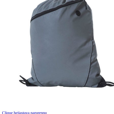
Clique heijastava narureppu