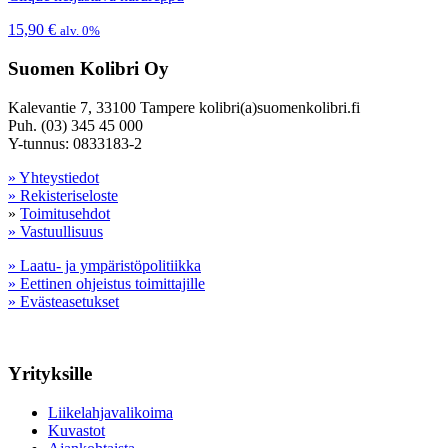
15,90
€
alv. 0%
Suomen Kolibri Oy
Kalevantie 7, 33100 Tampere kolibri(a)suomenkolibri.fi
Puh. (03) 345 45 000
Y-tunnus: 0833183-2
» Yhteystiedot
» Rekisteriseloste
»
Toimitusehdot
» Vastuullisuus
» Laatu- ja ympäristöpolitiikka
» Eettinen ohjeistus toimittajille
» Evästeasetukset
Yrityksille
Liikelahjavalikoima
Kuvastot