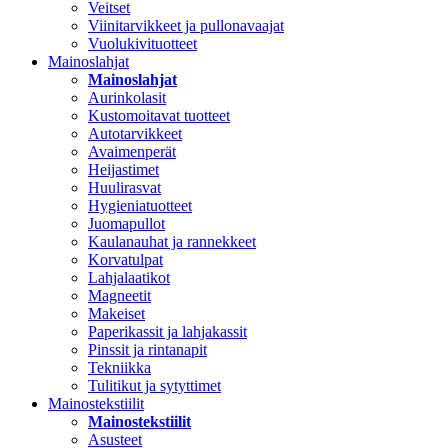
Veitset
Viinitarvikkeet ja pullonavaajat
Vuolukivituotteet
Mainoslahjat
Mainoslahjat
Aurinkolasit
Kustomoitavat tuotteet
Autotarvikkeet
Avaimenperät
Heijastimet
Huulirasvat
Hygieniatuotteet
Juomapullot
Kaulanauhat ja rannekkeet
Korvatulpat
Lahjalaatikot
Magneetit
Makeiset
Paperikassit ja lahjakassit
Pinssit ja rintanapit
Tekniikka
Tulitikut ja sytyttimet
Mainostekstiilit
Mainostekstiilit
Asusteet