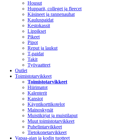
Housut
Hupparit, colleget ja fleecet
Käsineet ja rannenauhat
Kauluspaidat
Kestokassit
Lippikset
Pikeet
Pipot
Reput ja laukut
T-paidat
Takit
Työvaatteet
Outlet
Toimistotarvikkeet
Toimistotarvikkeet
Hiirimatot
Kalenterit
Kansiot
Käyntikorttikotelot
Mainoskynät
Muistikirjat ja muistilaput
Muut toimistotarvikkeet
Puhelintarvikkeet
Tietokonetarvikkeet
Vapaa-ajan ja kodin tuotteet