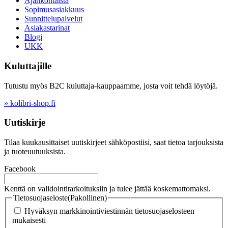
Ajankohtaista
Sopimusasiakkuus
Sunnittelupalvelut
Asiakastarinat
Blogi
UKK
Kuluttajille
Tutustu myös B2C kuluttaja-kauppaamme, josta voit tehdä löytöjä.
» kolibri-shop.fi
Uutiskirje
Tilaa kuukausittaiset uutiskirjeet sähköpostiisi, saat tietoa tarjouksista
ja tuoteuutuuksista.
Facebook
Kenttä on validointitarkoituksiin ja tulee jättää koskemattomaksi.
Tietosuojaseloste
(Pakollinen)
Hyväksyn markkinointiviestinnän tietosuojaselosteen
mukaisesti