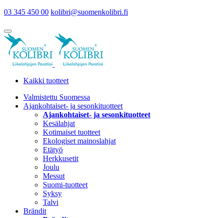
03 345 450 00
kolibri@suomenkolibri.fi
Kaikki tuotteet
Valmistettu Suomessa
Ajankohtaiset- ja sesonkituotteet
Ajankohtaiset- ja sesonkituotteet
Kesälahjat
Kotimaiset tuotteet
Ekologiset mainoslahjat
Etätyö
Herkkusetit
Joulu
Messut
Suomi-tuotteet
Syksy
Talvi
Brändit