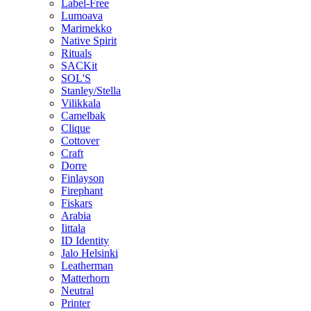
Label-Free
Lumoava
Marimekko
Native Spirit
Rituals
SACKit
SOL'S
Stanley/Stella
Vilikkala
Camelbak
Clique
Cottover
Craft
Dorre
Finlayson
Firephant
Fiskars
Arabia
Iittala
ID Identity
Jalo Helsinki
Leatherman
Matterhorn
Neutral
Printer