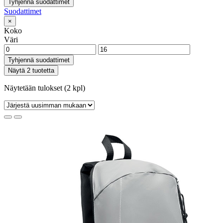
Tyhjennä suodattimet
Suodattimet
×
Koko
Väri
Tyhjennä suodattimet
Näytä 2 tuotetta
Näytetään tulokset (2 kpl)