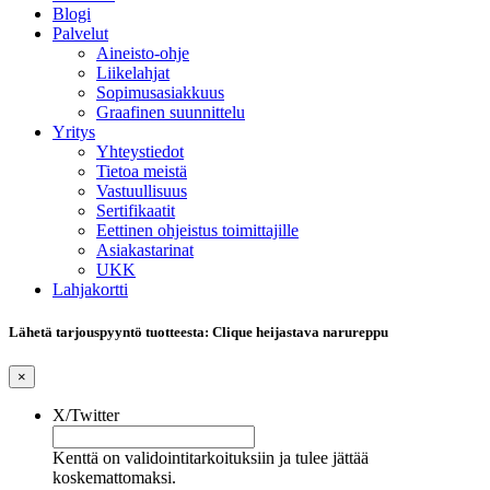
Blogi
Palvelut
Aineisto-ohje
Liikelahjat
Sopimusasiakkuus
Graafinen suunnittelu
Yritys
Yhteystiedot
Tietoa meistä
Vastuullisuus
Sertifikaatit
Eettinen ohjeistus toimittajille
Asiakastarinat
UKK
Lahjakortti
Lähetä tarjouspyyntö tuotteesta: Clique heijastava narureppu
×
X/Twitter
Kenttä on validointitarkoituksiin ja tulee jättää
koskemattomaksi.