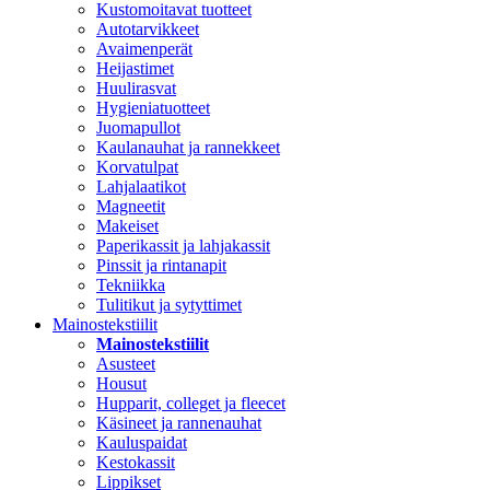
Kustomoitavat tuotteet
Autotarvikkeet
Avaimenperät
Heijastimet
Huulirasvat
Hygieniatuotteet
Juomapullot
Kaulanauhat ja rannekkeet
Korvatulpat
Lahjalaatikot
Magneetit
Makeiset
Paperikassit ja lahjakassit
Pinssit ja rintanapit
Tekniikka
Tulitikut ja sytyttimet
Mainostekstiilit
Mainostekstiilit
Asusteet
Housut
Hupparit, colleget ja fleecet
Käsineet ja rannenauhat
Kauluspaidat
Kestokassit
Lippikset