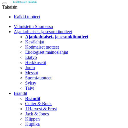
Takaisin
Kaikki tuotteet
Valmistettu Suomessa
Ajankohtaiset- ja sesonkituotteet
Ajankohtaiset- ja sesonkituotteet
Kesälahjat
Kotimaiset tuotteet
Ekologiset mainoslahjat
Etätyö
Herkkusetit
Joulu
Messut
Suomi-tuotteet
Syksy
Talvi
Brändit
Brändit
Cutter & Buck
J.Harvest & Frost
Jack & Jones
Klippan
Kupilka