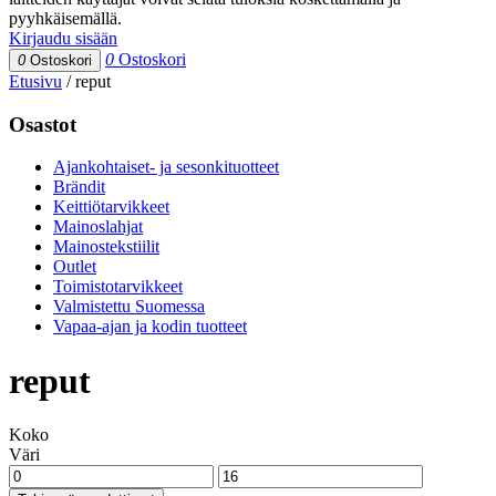
pyyhkäisemällä.
Kirjaudu sisään
0
Ostoskori
0
Ostoskori
Etusivu
/
reput
Osastot
Ajankohtaiset- ja sesonkituotteet
Brändit
Keittiötarvikkeet
Mainoslahjat
Mainostekstiilit
Outlet
Toimistotarvikkeet
Valmistettu Suomessa
Vapaa-ajan ja kodin tuotteet
reput
Koko
Väri