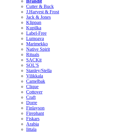
Brändit
Cutter & Buck
J.Harvest & Frost
Jack & Jones
Klippan
Kupilka
Label-Free
Lumoava
Marimekko
Native Spirit
Rituals
SACKit
SOL'S
Stanley/Stella
Vilikkala
Camelbak
Clique
Cottover
Craft
Dorre
Finlayson
Firephant
Fiskars
Arabia
Iittala