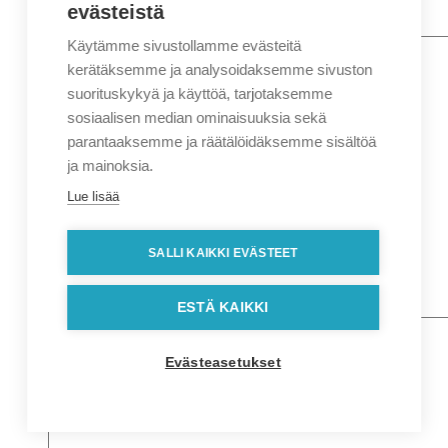
evästeistä
Käytämme sivustollamme evästeitä
Nimi
*
Etunimi
kerätäksemme ja analysoidaksemme sivuston
Sukunimi
suorituskykyä ja käyttöä, tarjotaksemme
Yritys
sosiaalisen median ominaisuuksia sekä
parantaaksemme ja räätälöidäksemme sisältöä
Sähköposti
*
ja mainoksia.
Puhelin
*
Lue lisää
Osoitetiedot
Lähiosoite
SALLI KAIKKI EVÄSTEET
Kaupunki
Postinumero
Viesti
ESTÄ KAIKKI
Evästeasetukset