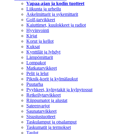
Vapaa-ajan ja kodin tuotteet
Liikunta ja urheilu
Askelmittarit ja sykemittarit
Golf-tarvikkeet
Kaiuttimet, kuulokkeet ja radiot
Hyvinvointi
Kirjat
Korut ja kellot
Kuksat
Kynttilät ja lyhdyt
Lämpömittarit
Lompakot
Matkatarvikkeet
Pelit ja lelut
Piknik-korit ja kylmälaukut
Puutarha
Pyyhkeet, kylpytakit ja kylpytossut
Retkeilytarvikkeet
Riippumatot ja alustat
Sateenvarjot
Saunatarvikkeet
Sisustustuotteet
Taskulamput ja otsalamput
Taskumatit ja termokset
Taulut