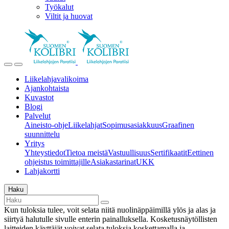
Työkalut
Viltit ja huovat
Liikelahjavalikoima
Ajankohtaista
Kuvastot
Blogi
Palvelut
Aineisto-ohje
Liikelahjat
Sopimusasiakkuus
Graafinen
suunnittelu
Yritys
Yhteystiedot
Tietoa meistä
Vastuullisuus
Sertifikaatit
Eettinen
ohjeistus toimittajille
Asiakastarinat
UKK
Lahjakortti
Haku
Kun tuloksia tulee, voit selata niitä nuolinäppäimillä ylös ja alas ja
siirtyä halutulle sivulle enterin painalluksella. Kosketusnäytöllisten
laitteiden käyttäjät voivat selata tuloksia koskettamalla ja