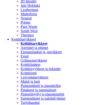
ID Identity
Jalo Helsinki
Leatherman
Matterhorn
Neutral
Printer
Pure Waste
South West
Thermos
Keittiötarvikkeet
Keittiötarvikkeet
Aterimet ja ottimet
Ensiapulaukut ja -tarvikkeet
Essut
Grillaustarvikkeet
Keittiölaitteet
Keittiöpyyhkeet ja tiskirätit
Keittiösetit
Leivontatarvikkeet
Mukit ja lasit
Paistomittarit ja munakellot
Patalaput ja pannualuset
Pippurimyllyt ja maustepurkit
Sammuttimet ja palohälyttimet
Tarjoiluastiat