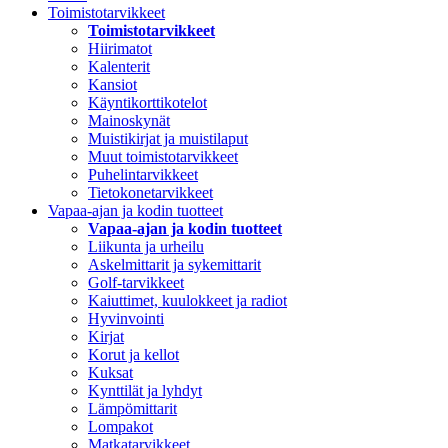
Toimistotarvikkeet
Toimistotarvikkeet
Hiirimatot
Kalenterit
Kansiot
Käyntikorttikotelot
Mainoskynät
Muistikirjat ja muistilaput
Muut toimistotarvikkeet
Puhelintarvikkeet
Tietokonetarvikkeet
Vapaa-ajan ja kodin tuotteet
Vapaa-ajan ja kodin tuotteet
Liikunta ja urheilu
Askelmittarit ja sykemittarit
Golf-tarvikkeet
Kaiuttimet, kuulokkeet ja radiot
Hyvinvointi
Kirjat
Korut ja kellot
Kuksat
Kynttilät ja lyhdyt
Lämpömittarit
Lompakot
Matkatarvikkeet