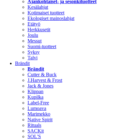
Ajankohtaiset- ja sesonkituotteet
Kesälahjat
Kotimaiset tuotteet
Ekologiset mainoslahjat
Etätyö
Herkkusetit
Joulu
Messut
Suomi-tuotteet
Syksy
Talvi
Brändit
Brändit
Cutter & Buck
J.Harvest & Frost
Jack & Jones
Klippan
Kupilka
Label-Free
Lumoava
Marimekko
Native Spirit
Rituals
SACKit
SOL'S