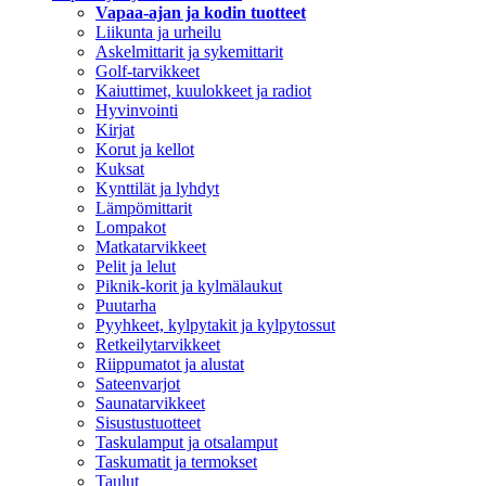
Vapaa-ajan ja kodin tuotteet
Liikunta ja urheilu
Askelmittarit ja sykemittarit
Golf-tarvikkeet
Kaiuttimet, kuulokkeet ja radiot
Hyvinvointi
Kirjat
Korut ja kellot
Kuksat
Kynttilät ja lyhdyt
Lämpömittarit
Lompakot
Matkatarvikkeet
Pelit ja lelut
Piknik-korit ja kylmälaukut
Puutarha
Pyyhkeet, kylpytakit ja kylpytossut
Retkeilytarvikkeet
Riippumatot ja alustat
Sateenvarjot
Saunatarvikkeet
Sisustustuotteet
Taskulamput ja otsalamput
Taskumatit ja termokset
Taulut