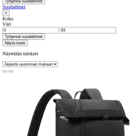
Tyhjennä suodattimet
Suodattimet
×
Koko
Väri
Tyhjennä suodattimet
Näytä tuote
Näytetään tulokset