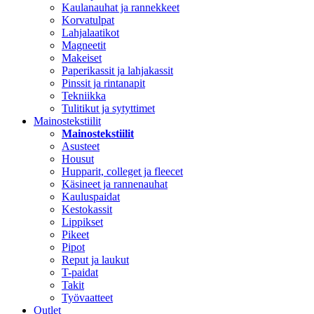
Kaulanauhat ja rannekkeet
Korvatulpat
Lahjalaatikot
Magneetit
Makeiset
Paperikassit ja lahjakassit
Pinssit ja rintanapit
Tekniikka
Tulitikut ja sytyttimet
Mainostekstiilit
Mainostekstiilit
Asusteet
Housut
Hupparit, colleget ja fleecet
Käsineet ja rannenauhat
Kauluspaidat
Kestokassit
Lippikset
Pikeet
Pipot
Reput ja laukut
T-paidat
Takit
Työvaatteet
Outlet