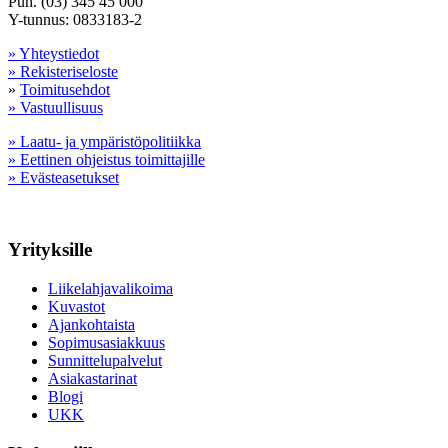
Puh. (03) 345 45 000
Y-tunnus: 0833183-2
» Yhteystiedot
» Rekisteriseloste
»
Toimitusehdot
» Vastuullisuus
» Laatu- ja ympäristöpolitiikka
» Eettinen ohjeistus toimittajille
» Evästeasetukset
Yrityksille
Liikelahjavalikoima
Kuvastot
Ajankohtaista
Sopimusasiakkuus
Sunnittelupalvelut
Asiakastarinat
Blogi
UKK