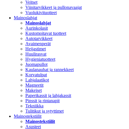
Veitset
Viinitarvikkeet ja pullonavaajat
Vuolukivituotteet
Mainoslahjat
Mainoslahjat
Aurinkolasit
Kustomoitavat tuotteet
Autotarvikkeet
Avaimenperät
Heijastimet
Huulirasvat
Hygieniatuotteet
Juomapullot
Kaulanauhat ja rannekkeet
Korvatulpat
Lahjalaatikot
Magneetit
Makeiset
Paperikassit ja lahjakassit
Pinssit ja rintanapit
Tekniikka
Tulitikut ja sytyttimet
Mainostekstiilit
Mainostekstiilit
Asusteet