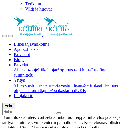
Työkalut
Viltit ja huovat
Liikelahjavalikoima
Ajankohtaista
Kuvastot
Blogi
Palvelut
Aineisto-ohje
Liikelahjat
Sopimusasiakkuus
Graafinen
suunnittelu
Yritys
Yhteystiedot
Tietoa meistä
Vastuullisuus
Sertifikaatit
Eettinen
ohjeistus toimittajille
Asiakastarinat
UKK
Lahjakortti
Haku
Kun tuloksia tulee, voit selata niitä nuolinäppäimillä ylös ja alas ja
siirtyä halutulle sivulle enterin painalluksella. Kosketusnäytöllisten
laitteiden käyttäjät voivat selata tuloksia koskettamalla ja