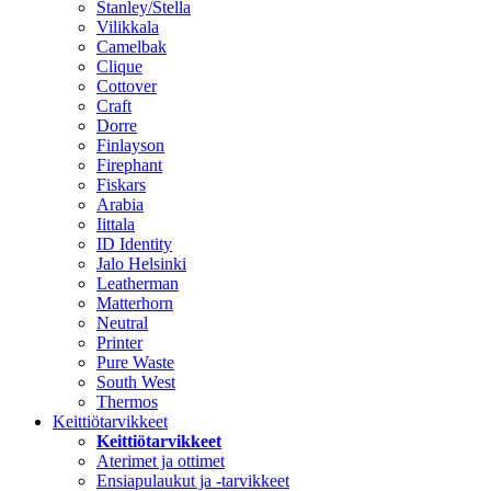
Stanley/Stella
Vilikkala
Camelbak
Clique
Cottover
Craft
Dorre
Finlayson
Firephant
Fiskars
Arabia
Iittala
ID Identity
Jalo Helsinki
Leatherman
Matterhorn
Neutral
Printer
Pure Waste
South West
Thermos
Keittiötarvikkeet
Keittiötarvikkeet
Aterimet ja ottimet
Ensiapulaukut ja -tarvikkeet