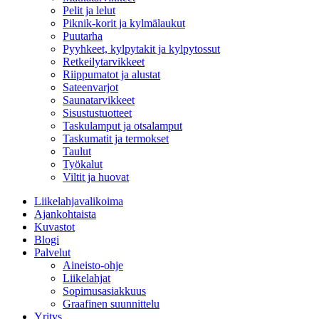
Pelit ja lelut
Piknik-korit ja kylmälaukut
Puutarha
Pyyhkeet, kylpytakit ja kylpytossut
Retkeilytarvikkeet
Riippumatot ja alustat
Sateenvarjot
Saunatarvikkeet
Sisustustuotteet
Taskulamput ja otsalamput
Taskumatit ja termokset
Taulut
Työkalut
Viltit ja huovat
Liikelahjavalikoima
Ajankohtaista
Kuvastot
Blogi
Palvelut
Aineisto-ohje
Liikelahjat
Sopimusasiakkuus
Graafinen suunnittelu
Yritys