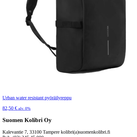
Urban water resistant pyöräilyreppu
82,50
€
alv. 0%
Suomen Kolibri Oy
Kalevantie 7, 33100 Tampere kolibri(a)suomenkolibri.fi