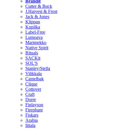
Brändit
Cutter & Buck
J.Harvest & Frost
Jack & Jones
Klippan
Kupilka
Label-Free
Lumoava
Marimekko
Native Spirit
Rituals
SACKit
SOL'S
Stanley/Stella
Vilikkala
Camelbak
Clique
Cottover
Craft
Dorre
Finlayson
Firephant
Fiskars
Arabia
Iittala