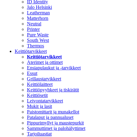
ID Identity
Jalo Helsinki
Leatherman
Matterhorn
Neutral
Printer
Pure Waste
South West
Thermos
Keittiötarvikkeet
Keittiötarvikkeet
Aterimet ja ottimet
Ensiapulaukut ja -tarvikkeet
Essut
Grillaustarvikkeet
Keittiölaitteet
Keittiöpyyhkeet ja tiskirätit
Keittiösetit
Leivontatarvikkeet
Mukit ja lasit
Paistomittarit ja munakellot
Patalaput ja pannualuset
Pippurimyllyt ja maustepurkit
Sammuttimet ja palohälyttimet
Tarjoiluastiat