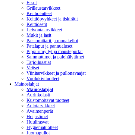
Essut
Grillaustarvikkeet
Keittiölaitteet
Keittiöpyyhkeet ja tiskirätit
Keittiösetit
Leivontatarvikkeet
Mukit ja lasit
Paistomittarit ja munakellot
Patalaput ja pannualuset
Pippurimyllyt ja maustepurkit
Sammuttimet ja palohälyttimet
Tarjoiluastiat
Veitset
Viinitarvikkeet ja pullonavaajat
Vuolukivituotteet
Mainoslahjat
Mainoslahjat
Aurinkolasit
Kustomoitavat tuotteet
Autotarvikkeet
Avaimenperät
Heijastimet
Huulirasvat
Hygieniatuotteet
Juomapullot