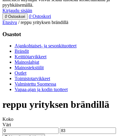
pyyhkäisemällä.
Kirjaudu sisään
0
Ostoskori
0
Ostoskori
Etusivu
/
reppu yrityksen brändillä
Osastot
Ajankohtaiset- ja sesonkituotteet
Brändit
Keittiötarvikkeet
Mainoslahjat
Mainostekstiilit
Outlet
Toimistotarvikkeet
Valmistettu Suomessa
Vapaa-ajan ja kodin tuotteet
reppu yrityksen brändillä
Koko
Väri