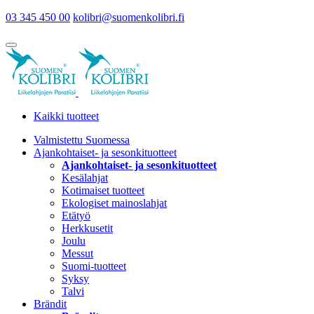
03 345 450 00
kolibri@suomenkolibri.fi
Kaikki tuotteet
Valmistettu Suomessa
Ajankohtaiset- ja sesonkituotteet
Ajankohtaiset- ja sesonkituotteet
Kesälahjat
Kotimaiset tuotteet
Ekologiset mainoslahjat
Etätyö
Herkkusetit
Joulu
Messut
Suomi-tuotteet
Syksy
Talvi
Brändit