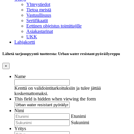
Yhteystiedot
Tietoa meistä
Vastuullisuus
Sertifikaatit
Eettinen ohjeistus toimittajille
Asiakastarinat
UKK
Lahjakortti
Lähetä tarjouspyyntö tuotteesta: Urban water resistant pyöräilyreppu
×
Name
Kenttä on validointitarkoituksiin ja tulee jättää
koskemattomaksi.
This field is hidden when viewing the form
Nimi
Etunimi
Sukunimi
Yritys