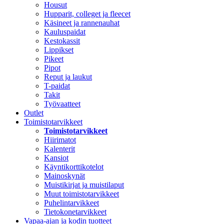
Housut
Hupparit, colleget ja fleecet
Käsineet ja rannenauhat
Kauluspaidat
Kestokassit
Lippikset
Pikeet
Pipot
Reput ja laukut
T-paidat
Takit
Työvaatteet
Outlet
Toimistotarvikkeet
Toimistotarvikkeet
Hiirimatot
Kalenterit
Kansiot
Käyntikorttikotelot
Mainoskynät
Muistikirjat ja muistilaput
Muut toimistotarvikkeet
Puhelintarvikkeet
Tietokonetarvikkeet
Vapaa-ajan ja kodin tuotteet