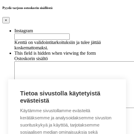
Pyydä tarjous ostoskorin sisällöstä
×
Instagram
Kenttä on validointitarkoituksiin ja tulee jättää
koskemattomaksi.
This field is hidden when viewing the form
Ostoskorin sisältö
Tietoa sivustolla käytetyistä
evästeistä
Käytämme sivustollamme evästeitä
Nimi
*
Etunimi
kerätäksemme ja analysoidaksemme sivuston
Sukunimi
suorituskykyä ja käyttöä, tarjotaksemme
Yritys
sosiaalisen median ominaisuuksia sekä