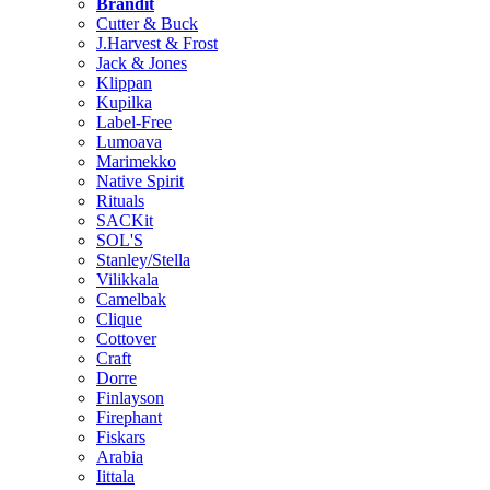
Brändit
Cutter & Buck
J.Harvest & Frost
Jack & Jones
Klippan
Kupilka
Label-Free
Lumoava
Marimekko
Native Spirit
Rituals
SACKit
SOL'S
Stanley/Stella
Vilikkala
Camelbak
Clique
Cottover
Craft
Dorre
Finlayson
Firephant
Fiskars
Arabia
Iittala