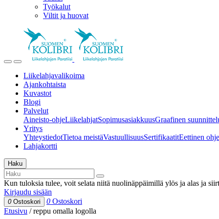
Työkalut
Viltit ja huovat
Liikelahjavalikoima
Ajankohtaista
Kuvastot
Blogi
Palvelut
Aineisto-ohje
Liikelahjat
Sopimusasiakkuus
Graafinen suunnittel
Yritys
Yhteystiedot
Tietoa meistä
Vastuullisuus
Sertifikaatit
Eettinen ohjei
Lahjakortti
Haku
Kun tuloksia tulee, voit selata niitä nuolinäppäimillä ylös ja alas ja si
Kirjaudu sisään
0
Ostoskori
0
Ostoskori
Etusivu
/
reppu omalla logolla