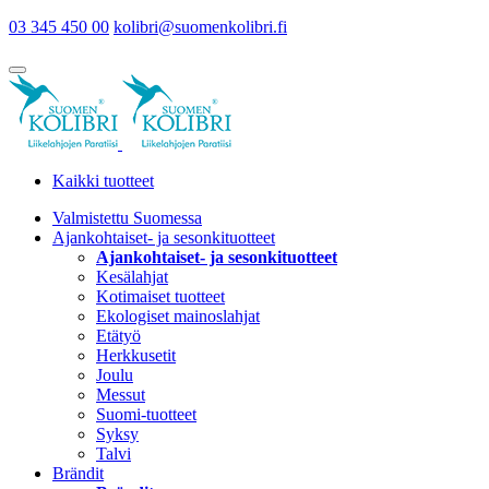
03 345 450 00
kolibri@suomenkolibri.fi
Kaikki tuotteet
Valmistettu Suomessa
Ajankohtaiset- ja sesonkituotteet
Ajankohtaiset- ja sesonkituotteet
Kesälahjat
Kotimaiset tuotteet
Ekologiset mainoslahjat
Etätyö
Herkkusetit
Joulu
Messut
Suomi-tuotteet
Syksy
Talvi
Brändit