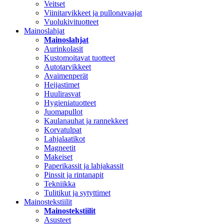
Veitset
Viinitarvikkeet ja pullonavaajat
Vuolukivituotteet
Mainoslahjat
Mainoslahjat
Aurinkolasit
Kustomoitavat tuotteet
Autotarvikkeet
Avaimenperät
Heijastimet
Huulirasvat
Hygieniatuotteet
Juomapullot
Kaulanauhat ja rannekkeet
Korvatulpat
Lahjalaatikot
Magneetit
Makeiset
Paperikassit ja lahjakassit
Pinssit ja rintanapit
Tekniikka
Tulitikut ja sytyttimet
Mainostekstiilit
Mainostekstiilit
Asusteet