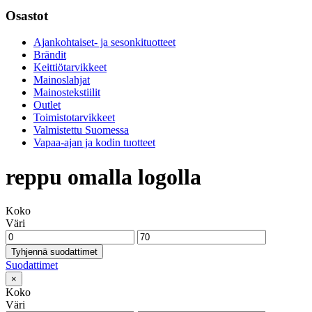
Osastot
Ajankohtaiset- ja sesonkituotteet
Brändit
Keittiötarvikkeet
Mainoslahjat
Mainostekstiilit
Outlet
Toimistotarvikkeet
Valmistettu Suomessa
Vapaa-ajan ja kodin tuotteet
reppu omalla logolla
Koko
Väri
Tyhjennä suodattimet
Suodattimet
×
Koko
Väri