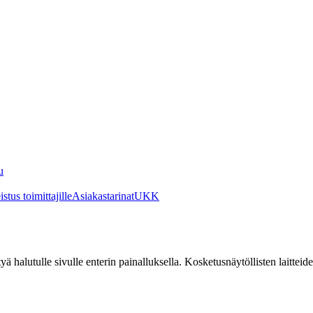
u
stus toimittajille
Asiakastarinat
UKK
irtyä halutulle sivulle enterin painalluksella. Kosketusnäytöllisten laittei