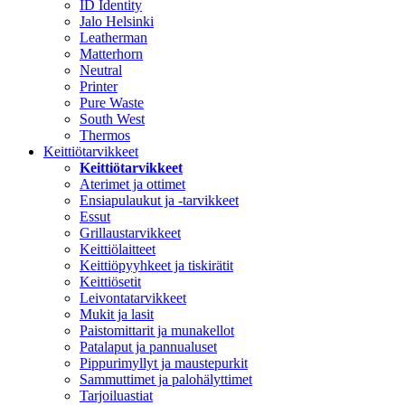
ID Identity
Jalo Helsinki
Leatherman
Matterhorn
Neutral
Printer
Pure Waste
South West
Thermos
Keittiötarvikkeet
Keittiötarvikkeet
Aterimet ja ottimet
Ensiapulaukut ja -tarvikkeet
Essut
Grillaustarvikkeet
Keittiölaitteet
Keittiöpyyhkeet ja tiskirätit
Keittiösetit
Leivontatarvikkeet
Mukit ja lasit
Paistomittarit ja munakellot
Patalaput ja pannualuset
Pippurimyllyt ja maustepurkit
Sammuttimet ja palohälyttimet
Tarjoiluastiat