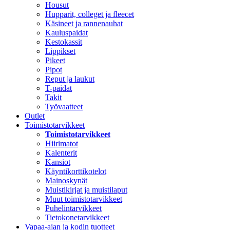
Housut
Hupparit, colleget ja fleecet
Käsineet ja rannenauhat
Kauluspaidat
Kestokassit
Lippikset
Pikeet
Pipot
Reput ja laukut
T-paidat
Takit
Työvaatteet
Outlet
Toimistotarvikkeet
Toimistotarvikkeet
Hiirimatot
Kalenterit
Kansiot
Käyntikorttikotelot
Mainoskynät
Muistikirjat ja muistilaput
Muut toimistotarvikkeet
Puhelintarvikkeet
Tietokonetarvikkeet
Vapaa-ajan ja kodin tuotteet