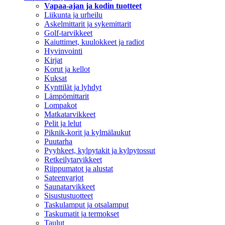
Vapaa-ajan ja kodin tuotteet
Liikunta ja urheilu
Askelmittarit ja sykemittarit
Golf-tarvikkeet
Kaiuttimet, kuulokkeet ja radiot
Hyvinvointi
Kirjat
Korut ja kellot
Kuksat
Kynttilät ja lyhdyt
Lämpömittarit
Lompakot
Matkatarvikkeet
Pelit ja lelut
Piknik-korit ja kylmälaukut
Puutarha
Pyyhkeet, kylpytakit ja kylpytossut
Retkeilytarvikkeet
Riippumatot ja alustat
Sateenvarjot
Saunatarvikkeet
Sisustustuotteet
Taskulamput ja otsalamput
Taskumatit ja termokset
Taulut