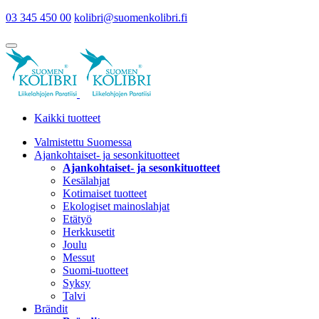
03 345 450 00
kolibri@suomenkolibri.fi
Kaikki tuotteet
Valmistettu Suomessa
Ajankohtaiset- ja sesonkituotteet
Ajankohtaiset- ja sesonkituotteet
Kesälahjat
Kotimaiset tuotteet
Ekologiset mainoslahjat
Etätyö
Herkkusetit
Joulu
Messut
Suomi-tuotteet
Syksy
Talvi
Brändit