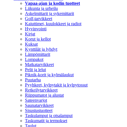
Vapaa-ajan ja kodin tuotteet
Liikunta ja urheilu
Askelmittarit ja sykemittarit
Golf-tarvikkeet
Kaiuttimet, kuulokkeet ja radiot
Hyvinvointi
Kirjat
Korut ja kellot
Kuksat
Kynttilät ja lyhdyt
Lämpömittarit
Lompakot
Matkatarvikkeet
Pelit ja lelut
Piknik-korit ja kylmälaukut
Puutarha
Pyyhkeet, kylpytakit ja kylpytossut
Retkeilytarvikkeet
Riippumatot ja alustat
Sateenvarjot
Saunatarvikkeet
Sisustustuotteet
Taskulamput ja otsalamput
Taskumatit ja termokset
Taulut