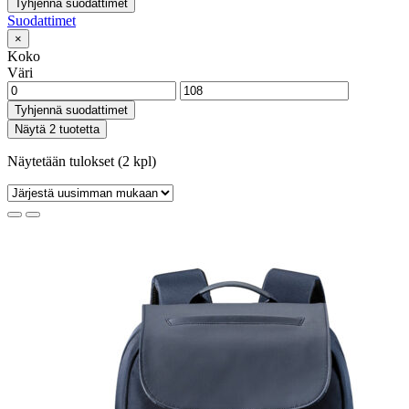
Tyhjennä suodattimet
Suodattimet
×
Koko
Väri
Tyhjennä suodattimet
Näytä 2 tuotetta
Näytetään tulokset (2 kpl)