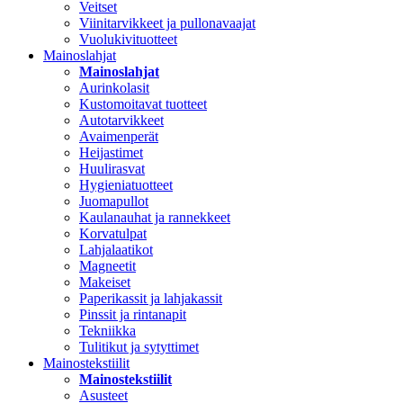
Veitset
Viinitarvikkeet ja pullonavaajat
Vuolukivituotteet
Mainoslahjat
Mainoslahjat
Aurinkolasit
Kustomoitavat tuotteet
Autotarvikkeet
Avaimenperät
Heijastimet
Huulirasvat
Hygieniatuotteet
Juomapullot
Kaulanauhat ja rannekkeet
Korvatulpat
Lahjalaatikot
Magneetit
Makeiset
Paperikassit ja lahjakassit
Pinssit ja rintanapit
Tekniikka
Tulitikut ja sytyttimet
Mainostekstiilit
Mainostekstiilit
Asusteet