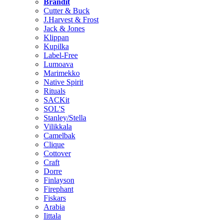
Brändit
Cutter & Buck
J.Harvest & Frost
Jack & Jones
Klippan
Kupilka
Label-Free
Lumoava
Marimekko
Native Spirit
Rituals
SACKit
SOL'S
Stanley/Stella
Vilikkala
Camelbak
Clique
Cottover
Craft
Dorre
Finlayson
Firephant
Fiskars
Arabia
Iittala