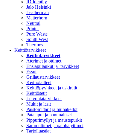
ID Identity
Jalo Helsinki
Leatherman
Matterhorn
Neutral
Printer
Pure Waste
South West
Thermos
Keittiötarvikkeet
Keittiötarvikkeet
Aterimet ja ottimet
Ensiapulaukut ja -tarvikkeet
Essut
Grillaustarvikkeet
Keittiölaitteet
Keittiöpyyhkeet ja tiskirätit
Keittiösetit
Leivontatarvikkeet
Mukit ja lasit
Paistomittarit ja munakellot
Patalaput ja pannualuset
Pippurimyllyt ja maustepurkit
Sammuttimet ja palohälyttimet
Tarjoiluastiat