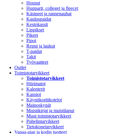
Housut
Hupparit, colleget ja fleecet
Käsineet ja rannenauhat
Kauluspaidat
Kestokassit
Lippikset
Pikeet
Pipot
Reput ja laukut
T-paidat
Takit
Työvaatteet
Outlet
Toimistotarvikkeet
Toimistotarvikkeet
Hiirimatot
Kalenterit
Kansiot
Käyntikorttikotelot
Mainoskynät
Muistikirjat ja muistilaput
Muut toimistotarvikkeet
Puhelintarvikkeet
Tietokonetarvikkeet
Vapaa-ajan ja kodin tuotteet