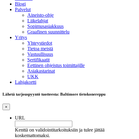
Blogi
Palvelut
Aineisto-ohje
Liikelahjat
Sopimusasiakkuus
Graafinen suunnittelu
Yritys
Yhteystiedot
Tietoa meistä
Vastuullisuus
Sertifikaatit
Eettinen ohjeistus toimittajille
Asiakastarinat
UKK
Lahjakortti
Lähetä tarjouspyyntö tuotteesta: Baltimore tietokonereppu
×
URL
Kenttä on validointitarkoituksiin ja tulee jättää
koskemattomaksi.