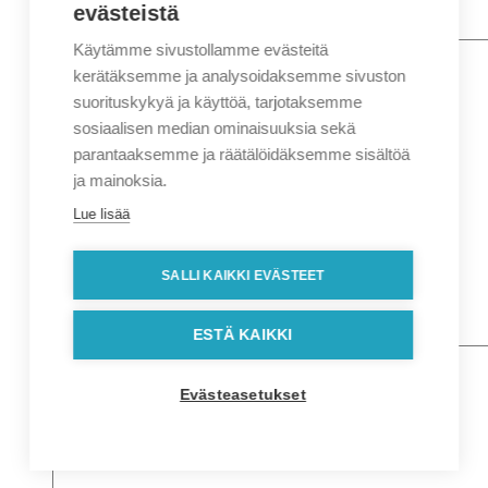
evästeistä
Käytämme sivustollamme evästeitä
Nimi
*
Etunimi
kerätäksemme ja analysoidaksemme sivuston
Sukunimi
suorituskykyä ja käyttöä, tarjotaksemme
Yritys
sosiaalisen median ominaisuuksia sekä
parantaaksemme ja räätälöidäksemme sisältöä
Sähköposti
*
ja mainoksia.
Puhelin
*
Lue lisää
Osoitetiedot
Lähiosoite
SALLI KAIKKI EVÄSTEET
Kaupunki
Postinumero
Viesti
ESTÄ KAIKKI
Evästeasetukset