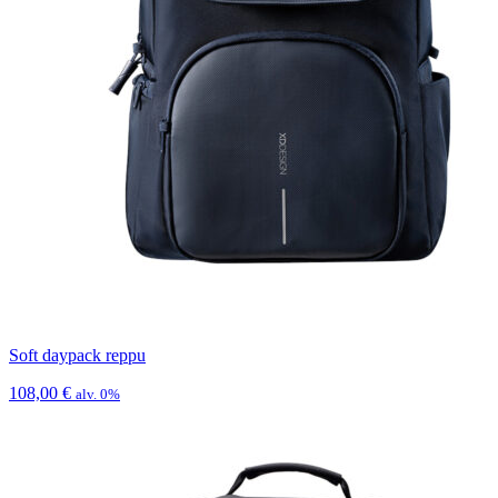
Soft daypack reppu
108,00
€
alv. 0%