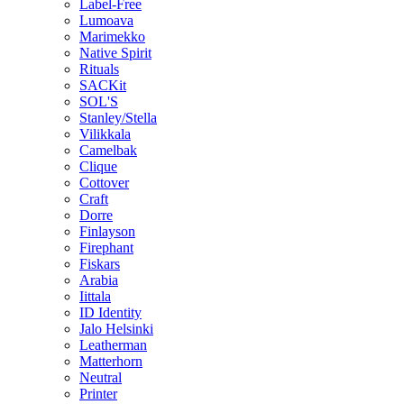
Label-Free
Lumoava
Marimekko
Native Spirit
Rituals
SACKit
SOL'S
Stanley/Stella
Vilikkala
Camelbak
Clique
Cottover
Craft
Dorre
Finlayson
Firephant
Fiskars
Arabia
Iittala
ID Identity
Jalo Helsinki
Leatherman
Matterhorn
Neutral
Printer