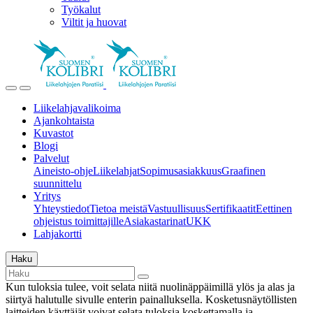
Työkalut
Viltit ja huovat
Liikelahjavalikoima
Ajankohtaista
Kuvastot
Blogi
Palvelut
Aineisto-ohje
Liikelahjat
Sopimusasiakkuus
Graafinen
suunnittelu
Yritys
Yhteystiedot
Tietoa meistä
Vastuullisuus
Sertifikaatit
Eettinen
ohjeistus toimittajille
Asiakastarinat
UKK
Lahjakortti
Haku
Kun tuloksia tulee, voit selata niitä nuolinäppäimillä ylös ja alas ja
siirtyä halutulle sivulle enterin painalluksella. Kosketusnäytöllisten
laitteiden käyttäjät voivat selata tuloksia koskettamalla ja