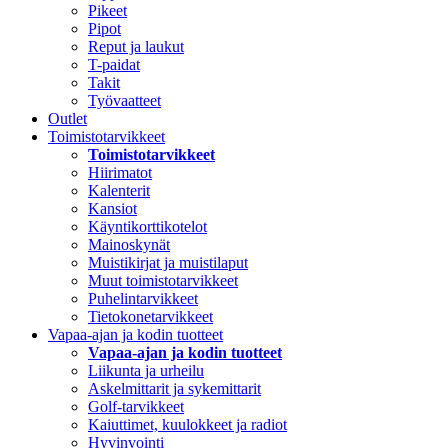
Pikeet
Pipot
Reput ja laukut
T-paidat
Takit
Työvaatteet
Outlet
Toimistotarvikkeet
Toimistotarvikkeet
Hiirimatot
Kalenterit
Kansiot
Käyntikorttikotelot
Mainoskynät
Muistikirjat ja muistilaput
Muut toimistotarvikkeet
Puhelintarvikkeet
Tietokonetarvikkeet
Vapaa-ajan ja kodin tuotteet
Vapaa-ajan ja kodin tuotteet
Liikunta ja urheilu
Askelmittarit ja sykemittarit
Golf-tarvikkeet
Kaiuttimet, kuulokkeet ja radiot
Hyvinvointi