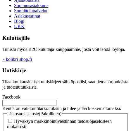
Ajankohtaista
Sopimusasiakkuus
Sunnittelupalvelut
Asiakastarinat
Blogi
UKK
Kuluttajille
Tutustu myös B2C kuluttaja-kauppaamme, josta voit tehdä löytöjä.
» kolibri-shop.fi
Uutiskirje
Tilaa kuukausittaiset uutiskirjeet sähköpostiisi, saat tietoa tarjouksista
ja tuoteuutuuksista.
Facebook
Kenttä on validointitarkoituksiin ja tulee jättää koskemattomaksi.
Tietosuojaseloste
(Pakollinen)
Hyväksyn markkinointiviestinnän tietosuojaselosteen
mukaisesti