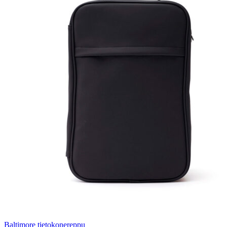
Baltimore tietokonereppu