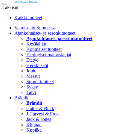
Takaisin
Kaikki tuotteet
Valmistettu Suomessa
Ajankohtaiset- ja sesonkituotteet
Ajankohtaiset- ja sesonkituotteet
Kesälahjat
Kotimaiset tuotteet
Ekologiset mainoslahjat
Etätyö
Herkkusetit
Joulu
Messut
Suomi-tuotteet
Syksy
Talvi
Brändit
Brändit
Cutter & Buck
J.Harvest & Frost
Jack & Jones
Klippan
Kupilka