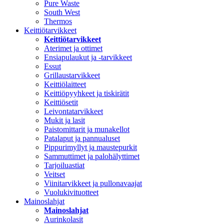
Pure Waste
South West
Thermos
Keittiötarvikkeet
Keittiötarvikkeet
Aterimet ja ottimet
Ensiapulaukut ja -tarvikkeet
Essut
Grillaustarvikkeet
Keittiölaitteet
Keittiöpyyhkeet ja tiskirätit
Keittiösetit
Leivontatarvikkeet
Mukit ja lasit
Paistomittarit ja munakellot
Patalaput ja pannualuset
Pippurimyllyt ja maustepurkit
Sammuttimet ja palohälyttimet
Tarjoiluastiat
Veitset
Viinitarvikkeet ja pullonavaajat
Vuolukivituotteet
Mainoslahjat
Mainoslahjat
Aurinkolasit