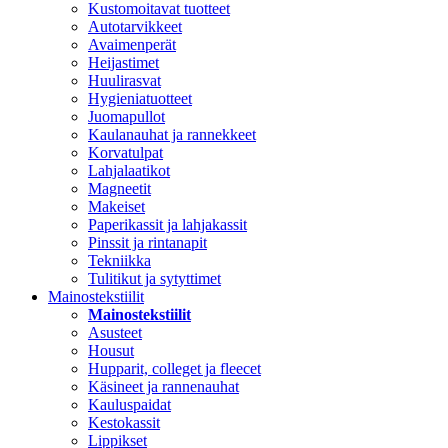
Kustomoitavat tuotteet
Autotarvikkeet
Avaimenperät
Heijastimet
Huulirasvat
Hygieniatuotteet
Juomapullot
Kaulanauhat ja rannekkeet
Korvatulpat
Lahjalaatikot
Magneetit
Makeiset
Paperikassit ja lahjakassit
Pinssit ja rintanapit
Tekniikka
Tulitikut ja sytyttimet
Mainostekstiilit
Mainostekstiilit
Asusteet
Housut
Hupparit, colleget ja fleecet
Käsineet ja rannenauhat
Kauluspaidat
Kestokassit
Lippikset