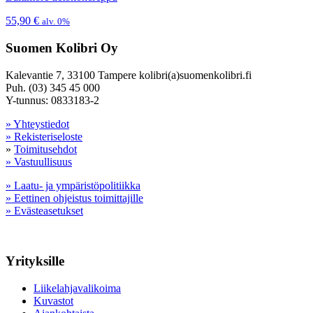
55,90
€
alv. 0%
Suomen Kolibri Oy
Kalevantie 7, 33100 Tampere kolibri(a)suomenkolibri.fi
Puh. (03) 345 45 000
Y-tunnus: 0833183-2
» Yhteystiedot
» Rekisteriseloste
»
Toimitusehdot
» Vastuullisuus
» Laatu- ja ympäristöpolitiikka
» Eettinen ohjeistus toimittajille
» Evästeasetukset
Yrityksille
Liikelahjavalikoima
Kuvastot