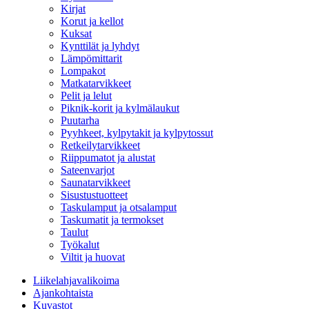
Kirjat
Korut ja kellot
Kuksat
Kynttilät ja lyhdyt
Lämpömittarit
Lompakot
Matkatarvikkeet
Pelit ja lelut
Piknik-korit ja kylmälaukut
Puutarha
Pyyhkeet, kylpytakit ja kylpytossut
Retkeilytarvikkeet
Riippumatot ja alustat
Sateenvarjot
Saunatarvikkeet
Sisustustuotteet
Taskulamput ja otsalamput
Taskumatit ja termokset
Taulut
Työkalut
Viltit ja huovat
Liikelahjavalikoima
Ajankohtaista
Kuvastot