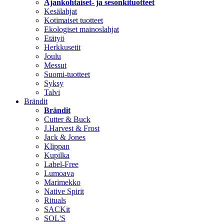
Ajankohtaiset- ja sesonkituotteet
Kesälahjat
Kotimaiset tuotteet
Ekologiset mainoslahjat
Etätyö
Herkkusetit
Joulu
Messut
Suomi-tuotteet
Syksy
Talvi
Brändit
Brändit
Cutter & Buck
J.Harvest & Frost
Jack & Jones
Klippan
Kupilka
Label-Free
Lumoava
Marimekko
Native Spirit
Rituals
SACKit
SOL'S