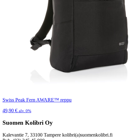
Swiss Peak Fern AWARE™ reppu
49,90
€
alv. 0%
Suomen Kolibri Oy
Kalevantie 7, 33100 Tampere kolibri(a)suomenkolibri.fi