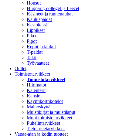
Housut
Hupparit, colleget ja fleecet
Käsineet ja rannenauhat
Kauluspaidat
Kestokassit
Lippikset
Pikeet
Pipot
Reput ja laukut
T-paidat
Takit
Työvaatteet
Outlet
Toimistotarvikkeet
Toimistotarvikkeet
Hiirimatot
Kalenterit
Kansiot
Käyntikorttikotelot
Mainoskynät
Muistikirjat ja muistilaput
Muut toimistotarvikkeet
Puhelintarvikkeet
Tietokonetarvikkeet
Vapaa-ajan ja kodin tuotteet