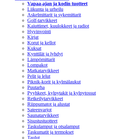
Vapaa-ajan ja kodin tuotteet
Liikunta ja urheilu
Askelmittarit ja sykemittarit
Golf-tarvikkeet
Kaiuttimet, kuulokkeet ja radiot
Hyvinvointi
Kirjat
Korut ja kellot
Kuksat
Kynttilät ja lyhdyt
Lämpömittarit
Lompakot
Matkatarvikkeet
Pelit ja lelut
Piknik-korit ja kylmälaukut
Puutarha
Pyyhkeet, kylpytakit ja kylpytossut
Retkeilytarvikkeet
Riippumatot ja alustat
Sateenvarjot
Saunatarvikkeet
Sisustustuotteet
Taskulamput ja otsalamput
Taskumatit ja termokset
Taulut