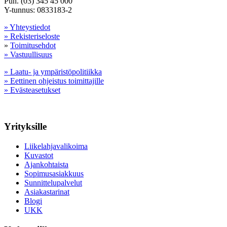
Puh. (03) 345 45 000
Y-tunnus: 0833183-2
» Yhteystiedot
» Rekisteriseloste
»
Toimitusehdot
» Vastuullisuus
» Laatu- ja ympäristöpolitiikka
» Eettinen ohjeistus toimittajille
» Evästeasetukset
Yrityksille
Liikelahjavalikoima
Kuvastot
Ajankohtaista
Sopimusasiakkuus
Sunnittelupalvelut
Asiakastarinat
Blogi
UKK