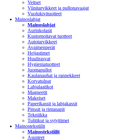
Veitset
Viinitarvikkeet ja pullonavaajat
Vuolukivituotteet
Mainoslahjat
Mainoslahjat
Aurinkolasit
Kustomoitavat tuotteet
Autotarvikkeet
Avaimenperät
Heijastimet
Huulirasvat
Hygieniatuotteet
Juomapullot
Kaulanauhat ja rannekkeet
Korvatulpat
Lahjalaatikot
Magneetit
Makeiset
Paperikassit ja lahjakassit
Pinssit ja rintanapit
Tekniikka
Tulitikut ja sytyttimet
Mainostekstiilit
Mainostekstiilit
Asusteet