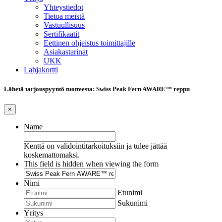
Yhteystiedot
Tietoa meistä
Vastuullisuus
Sertifikaatit
Eettinen ohjeistus toimittajille
Asiakastarinat
UKK
Lahjakortti
Lähetä tarjouspyyntö tuotteesta: Swiss Peak Fern AWARE™ reppu
×
Name
Kenttä on validointitarkoituksiin ja tulee jättää
koskemattomaksi.
This field is hidden when viewing the form
Nimi
Etunimi
Sukunimi
Yritys