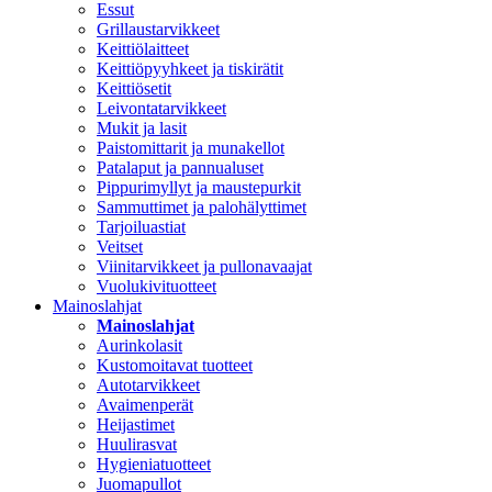
Essut
Grillaustarvikkeet
Keittiölaitteet
Keittiöpyyhkeet ja tiskirätit
Keittiösetit
Leivontatarvikkeet
Mukit ja lasit
Paistomittarit ja munakellot
Patalaput ja pannualuset
Pippurimyllyt ja maustepurkit
Sammuttimet ja palohälyttimet
Tarjoiluastiat
Veitset
Viinitarvikkeet ja pullonavaajat
Vuolukivituotteet
Mainoslahjat
Mainoslahjat
Aurinkolasit
Kustomoitavat tuotteet
Autotarvikkeet
Avaimenperät
Heijastimet
Huulirasvat
Hygieniatuotteet
Juomapullot