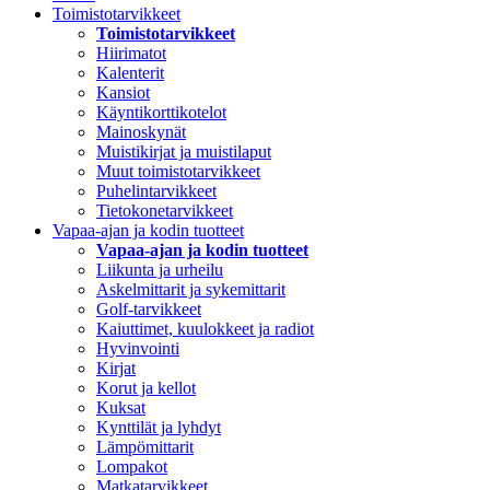
Toimistotarvikkeet
Toimistotarvikkeet
Hiirimatot
Kalenterit
Kansiot
Käyntikorttikotelot
Mainoskynät
Muistikirjat ja muistilaput
Muut toimistotarvikkeet
Puhelintarvikkeet
Tietokonetarvikkeet
Vapaa-ajan ja kodin tuotteet
Vapaa-ajan ja kodin tuotteet
Liikunta ja urheilu
Askelmittarit ja sykemittarit
Golf-tarvikkeet
Kaiuttimet, kuulokkeet ja radiot
Hyvinvointi
Kirjat
Korut ja kellot
Kuksat
Kynttilät ja lyhdyt
Lämpömittarit
Lompakot
Matkatarvikkeet