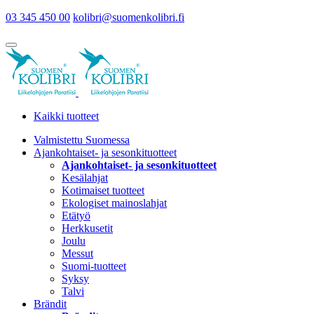
03 345 450 00
kolibri@suomenkolibri.fi
Kaikki tuotteet
Valmistettu Suomessa
Ajankohtaiset- ja sesonkituotteet
Ajankohtaiset- ja sesonkituotteet
Kesälahjat
Kotimaiset tuotteet
Ekologiset mainoslahjat
Etätyö
Herkkusetit
Joulu
Messut
Suomi-tuotteet
Syksy
Talvi
Brändit