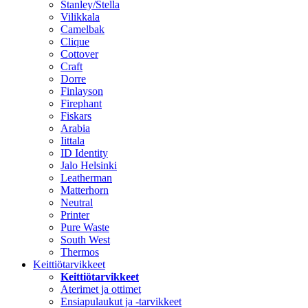
Stanley/Stella
Vilikkala
Camelbak
Clique
Cottover
Craft
Dorre
Finlayson
Firephant
Fiskars
Arabia
Iittala
ID Identity
Jalo Helsinki
Leatherman
Matterhorn
Neutral
Printer
Pure Waste
South West
Thermos
Keittiötarvikkeet
Keittiötarvikkeet
Aterimet ja ottimet
Ensiapulaukut ja -tarvikkeet