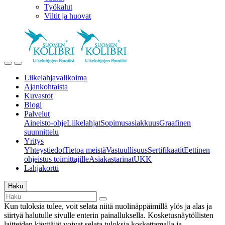
Työkalut
Viltit ja huovat
Liikelahjavalikoima
Ajankohtaista
Kuvastot
Blogi
Palvelut
Aineisto-ohje
Liikelahjat
Sopimusasiakkuus
Graafinen
suunnittelu
Yritys
Yhteystiedot
Tietoa meistä
Vastuullisuus
Sertifikaatit
Eettinen
ohjeistus toimittajille
Asiakastarinat
UKK
Lahjakortti
Haku
Kun tuloksia tulee, voit selata niitä nuolinäppäimillä ylös ja alas ja
siirtyä halutulle sivulle enterin painalluksella. Kosketusnäytöllisten
laitteiden käyttäjät voivat selata tuloksia koskettamalla ja