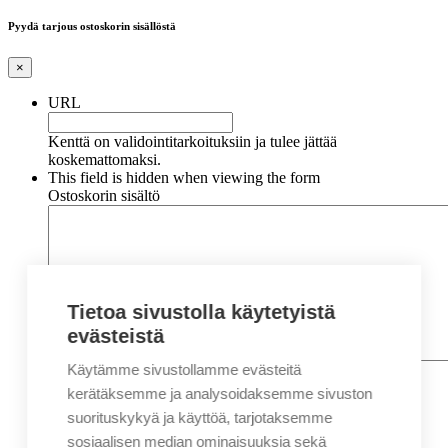
Pyydä tarjous ostoskorin sisällöstä
×
URL
Kenttä on validointitarkoituksiin ja tulee jättää
koskemattomaksi.
This field is hidden when viewing the form
Ostoskorin sisältö
Tietoa sivustolla käytetyistä
evästeistä
Käytämme sivustollamme evästeitä
Nimi
*
Etunimi
kerätäksemme ja analysoidaksemme sivuston
Sukunimi
suorituskykyä ja käyttöä, tarjotaksemme
Yritys
sosiaalisen median ominaisuuksia sekä