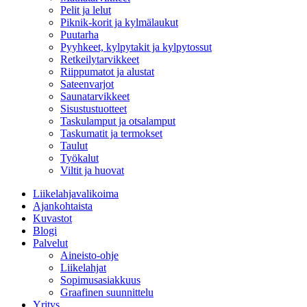
Pelit ja lelut
Piknik-korit ja kylmälaukut
Puutarha
Pyyhkeet, kylpytakit ja kylpytossut
Retkeilytarvikkeet
Riippumatot ja alustat
Sateenvarjot
Saunatarvikkeet
Sisustustuotteet
Taskulamput ja otsalamput
Taskumatit ja termokset
Taulut
Työkalut
Viltit ja huovat
Liikelahjavalikoima
Ajankohtaista
Kuvastot
Blogi
Palvelut
Aineisto-ohje
Liikelahjat
Sopimusasiakkuus
Graafinen suunnittelu
Yritys