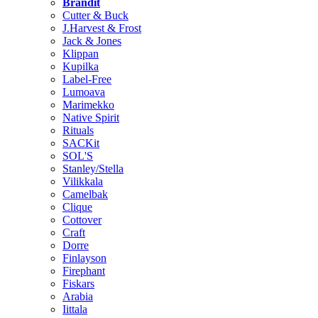
Brändit
Cutter & Buck
J.Harvest & Frost
Jack & Jones
Klippan
Kupilka
Label-Free
Lumoava
Marimekko
Native Spirit
Rituals
SACKit
SOL'S
Stanley/Stella
Vilikkala
Camelbak
Clique
Cottover
Craft
Dorre
Finlayson
Firephant
Fiskars
Arabia
Iittala