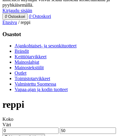
pyyhkäisemällä.
Kirjaudu sisään
0
Ostoskori
0
Ostoskori
Etusivu
/
reppi
Osastot
Ajankohtaiset- ja sesonkituotteet
Brändit
Keittiötarvikkeet
Mainoslahjat
Mainostekstiilit
Outlet
Toimistotarvikkeet
Valmistettu Suomessa
Vapaa-ajan ja kodin tuotteet
reppi
Koko
Väri