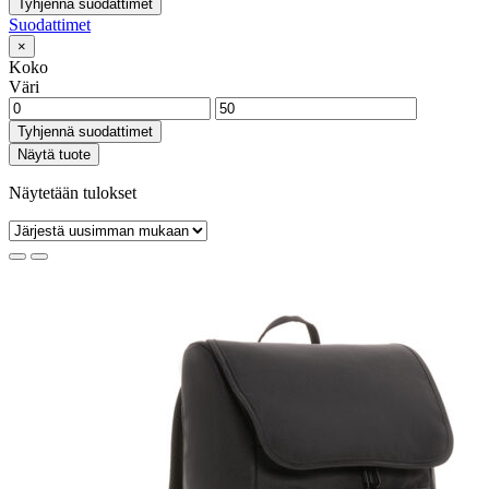
Tyhjennä suodattimet
Suodattimet
×
Koko
Väri
Tyhjennä suodattimet
Näytä tuote
Näytetään tulokset