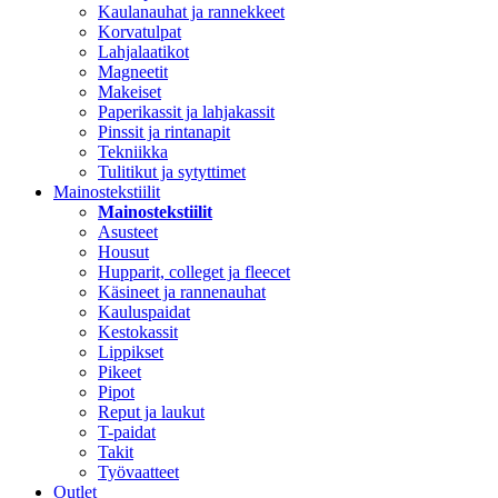
Kaulanauhat ja rannekkeet
Korvatulpat
Lahjalaatikot
Magneetit
Makeiset
Paperikassit ja lahjakassit
Pinssit ja rintanapit
Tekniikka
Tulitikut ja sytyttimet
Mainostekstiilit
Mainostekstiilit
Asusteet
Housut
Hupparit, colleget ja fleecet
Käsineet ja rannenauhat
Kauluspaidat
Kestokassit
Lippikset
Pikeet
Pipot
Reput ja laukut
T-paidat
Takit
Työvaatteet
Outlet