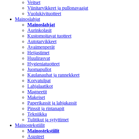
Veitset
Viinitarvikkeet ja pullonavaajat
Vuolukivituotteet
Mainoslahjat
Mainoslahjat
Aurinkolasit
Kustomoitavat tuotteet
Autotarvikkeet
Avaimenperät
Heijastimet
Huulirasvat
Hygieniatuotteet
Juomapullot
Kaulanauhat ja rannekkeet
Korvatulpat
Lahjalaatikot
Magneetit
Makeiset
Paperikassit ja lahjakassit
Pinssit ja rintanapit
Tekniikka
Tulitikut ja sytyttimet
Mainostekstiilit
Mainostekstiilit
Asusteet