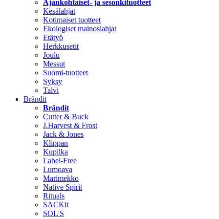
Ajankohtaiset- ja sesonkituotteet
Kesälahjat
Kotimaiset tuotteet
Ekologiset mainoslahjat
Etätyö
Herkkusetit
Joulu
Messut
Suomi-tuotteet
Syksy
Talvi
Brändit
Brändit
Cutter & Buck
J.Harvest & Frost
Jack & Jones
Klippan
Kupilka
Label-Free
Lumoava
Marimekko
Native Spirit
Rituals
SACKit
SOL'S