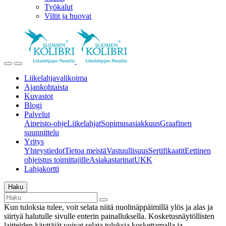
Työkalut
Viltit ja huovat
Liikelahjavalikoima
Ajankohtaista
Kuvastot
Blogi
Palvelut
Aineisto-ohje
Liikelahjat
Sopimusasiakkuus
Graafinen
suunnittelu
Yritys
Yhteystiedot
Tietoa meistä
Vastuullisuus
Sertifikaatit
Eettinen
ohjeistus toimittajille
Asiakastarinat
UKK
Lahjakortti
Haku
Kun tuloksia tulee, voit selata niitä nuolinäppäimillä ylös ja alas ja
siirtyä halutulle sivulle enterin painalluksella. Kosketusnäytöllisten
laitteiden käyttäjät voivat selata tuloksia koskettamalla ja