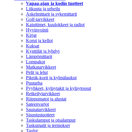
Vapaa-ajan ja kodin tuotteet
Liikunta ja urheilu
Askelmittarit ja sykemittarit
Golf-tarvikkeet
Kaiuttimet, kuulokkeet ja radiot
Hyvinvointi
Kirjat
Korut ja kellot
Kuksat
Kynttilät ja lyhdyt
Lämpömittarit
Lompakot
Matkatarvikkeet
Pelit ja lelut
Piknik-korit ja kylmälaukut
Puutarha
Pyyhkeet, kylpytakit ja kylpytossut
Retkeilytarvikkeet
Riippumatot ja alustat
Sateenvarjot
Saunatarvikkeet
Sisustustuotteet
Taskulamput ja otsalamput
Taskumatit ja termokset
Taulut