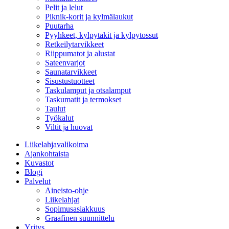
Pelit ja lelut
Piknik-korit ja kylmälaukut
Puutarha
Pyyhkeet, kylpytakit ja kylpytossut
Retkeilytarvikkeet
Riippumatot ja alustat
Sateenvarjot
Saunatarvikkeet
Sisustustuotteet
Taskulamput ja otsalamput
Taskumatit ja termokset
Taulut
Työkalut
Viltit ja huovat
Liikelahjavalikoima
Ajankohtaista
Kuvastot
Blogi
Palvelut
Aineisto-ohje
Liikelahjat
Sopimusasiakkuus
Graafinen suunnittelu
Yritys