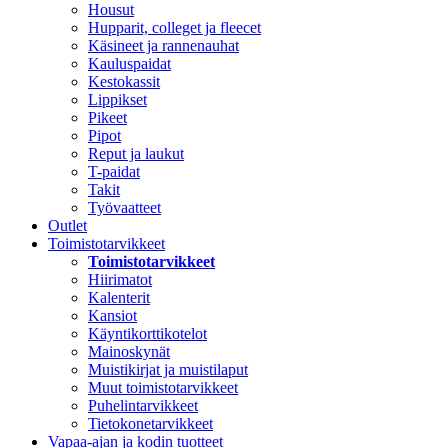
Housut
Hupparit, colleget ja fleecet
Käsineet ja rannenauhat
Kauluspaidat
Kestokassit
Lippikset
Pikeet
Pipot
Reput ja laukut
T-paidat
Takit
Työvaatteet
Outlet
Toimistotarvikkeet
Toimistotarvikkeet
Hiirimatot
Kalenterit
Kansiot
Käyntikorttikotelot
Mainoskynät
Muistikirjat ja muistilaput
Muut toimistotarvikkeet
Puhelintarvikkeet
Tietokonetarvikkeet
Vapaa-ajan ja kodin tuotteet