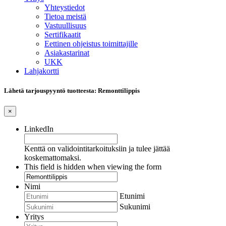
Yhteystiedot
Tietoa meistä
Vastuullisuus
Sertifikaatit
Eettinen ohjeistus toimittajille
Asiakastarinat
UKK
Lahjakortti
Lähetä tarjouspyyntö tuotteesta: Remonttilippis
×
LinkedIn
Kenttä on validointitarkoituksiin ja tulee jättää
koskemattomaksi.
This field is hidden when viewing the form
Nimi
Etunimi
Sukunimi
Yritys