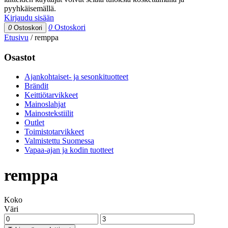
pyyhkäisemällä.
Kirjaudu sisään
0
Ostoskori
0
Ostoskori
Etusivu
/
remppa
Osastot
Ajankohtaiset- ja sesonkituotteet
Brändit
Keittiötarvikkeet
Mainoslahjat
Mainostekstiilit
Outlet
Toimistotarvikkeet
Valmistettu Suomessa
Vapaa-ajan ja kodin tuotteet
remppa
Koko
Väri