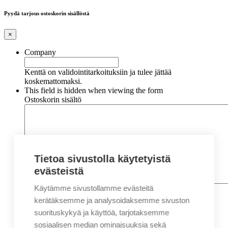
Pyydä tarjous ostoskorin sisällöstä
×
Company
Kenttä on validointitarkoituksiin ja tulee jättää
koskemattomaksi.
This field is hidden when viewing the form
Ostoskorin sisältö
Tietoa sivustolla käytetyistä
evästeistä
Käytämme sivustollamme evästeitä
Nimi
*
Etunimi
kerätäksemme ja analysoidaksemme sivuston
Sukunimi
suorituskykyä ja käyttöä, tarjotaksemme
Yritys
sosiaalisen median ominaisuuksia sekä