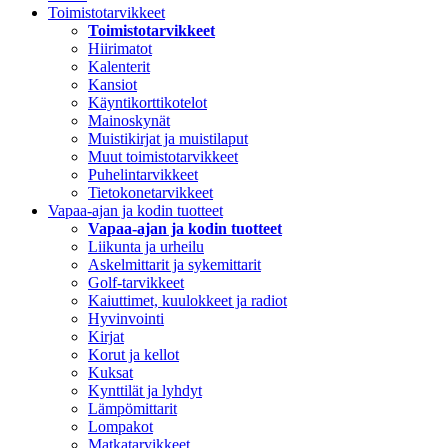
Toimistotarvikkeet
Toimistotarvikkeet
Hiirimatot
Kalenterit
Kansiot
Käyntikorttikotelot
Mainoskynät
Muistikirjat ja muistilaput
Muut toimistotarvikkeet
Puhelintarvikkeet
Tietokonetarvikkeet
Vapaa-ajan ja kodin tuotteet
Vapaa-ajan ja kodin tuotteet
Liikunta ja urheilu
Askelmittarit ja sykemittarit
Golf-tarvikkeet
Kaiuttimet, kuulokkeet ja radiot
Hyvinvointi
Kirjat
Korut ja kellot
Kuksat
Kynttilät ja lyhdyt
Lämpömittarit
Lompakot
Matkatarvikkeet