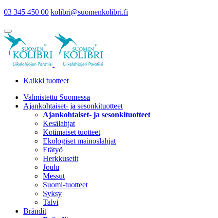
03 345 450 00
kolibri@suomenkolibri.fi
Kaikki tuotteet
Valmistettu Suomessa
Ajankohtaiset- ja sesonkituotteet
Ajankohtaiset- ja sesonkituotteet
Kesälahjat
Kotimaiset tuotteet
Ekologiset mainoslahjat
Etätyö
Herkkusetit
Joulu
Messut
Suomi-tuotteet
Syksy
Talvi
Brändit