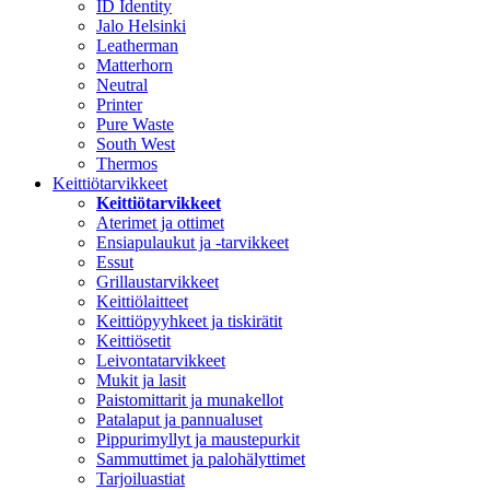
ID Identity
Jalo Helsinki
Leatherman
Matterhorn
Neutral
Printer
Pure Waste
South West
Thermos
Keittiötarvikkeet
Keittiötarvikkeet
Aterimet ja ottimet
Ensiapulaukut ja -tarvikkeet
Essut
Grillaustarvikkeet
Keittiölaitteet
Keittiöpyyhkeet ja tiskirätit
Keittiösetit
Leivontatarvikkeet
Mukit ja lasit
Paistomittarit ja munakellot
Patalaput ja pannualuset
Pippurimyllyt ja maustepurkit
Sammuttimet ja palohälyttimet
Tarjoiluastiat