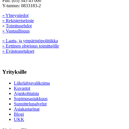
Puh. (03) 345 45 000
Y-tunnus: 0833183-2
» Yhteystiedot
» Rekisteriseloste
»
Toimitusehdot
» Vastuullisuus
» Laatu- ja ympäristöpolitiikka
» Eettinen ohjeistus toimittajille
» Evästeasetukset
Yrityksille
Liikelahjavalikoima
Kuvastot
Ajankohtaista
Sopimusasiakkuus
Sunnittelupalvelut
Asiakastarinat
Blogi
UKK