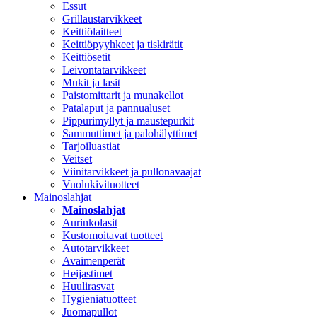
Essut
Grillaustarvikkeet
Keittiölaitteet
Keittiöpyyhkeet ja tiskirätit
Keittiösetit
Leivontatarvikkeet
Mukit ja lasit
Paistomittarit ja munakellot
Patalaput ja pannualuset
Pippurimyllyt ja maustepurkit
Sammuttimet ja palohälyttimet
Tarjoiluastiat
Veitset
Viinitarvikkeet ja pullonavaajat
Vuolukivituotteet
Mainoslahjat
Mainoslahjat
Aurinkolasit
Kustomoitavat tuotteet
Autotarvikkeet
Avaimenperät
Heijastimet
Huulirasvat
Hygieniatuotteet
Juomapullot