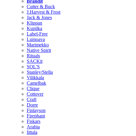
Brändit
Cutter & Buck
J.Harvest & Frost
Jack & Jones
Klippan
Kupilka
Label-Free
Lumoava
Marimekko
Native Spirit
Rituals
SACKit
SOL'S
Stanley/Stella
Vilikkala
Camelbak
Clique
Cottover
Craft
Dorre
Finlayson
Firephant
Fiskars
Arabia
Iittala