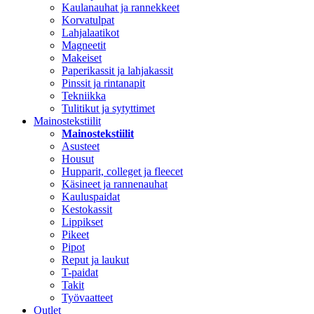
Kaulanauhat ja rannekkeet
Korvatulpat
Lahjalaatikot
Magneetit
Makeiset
Paperikassit ja lahjakassit
Pinssit ja rintanapit
Tekniikka
Tulitikut ja sytyttimet
Mainostekstiilit
Mainostekstiilit
Asusteet
Housut
Hupparit, colleget ja fleecet
Käsineet ja rannenauhat
Kauluspaidat
Kestokassit
Lippikset
Pikeet
Pipot
Reput ja laukut
T-paidat
Takit
Työvaatteet
Outlet