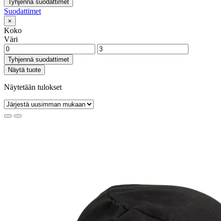
Tyhjennä suodattimet
Suodattimet
×
Koko
Väri
Tyhjennä suodattimet
Näytä tuote
Näytetään tulokset