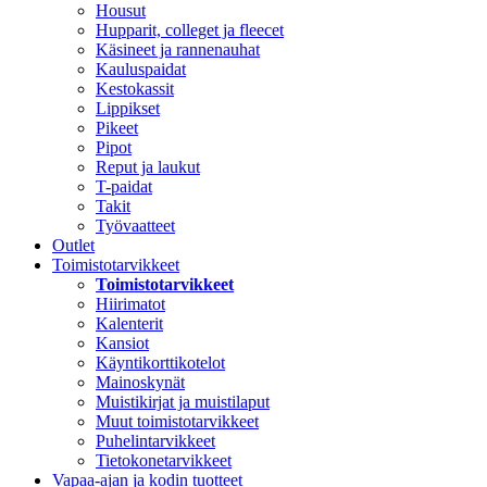
Housut
Hupparit, colleget ja fleecet
Käsineet ja rannenauhat
Kauluspaidat
Kestokassit
Lippikset
Pikeet
Pipot
Reput ja laukut
T-paidat
Takit
Työvaatteet
Outlet
Toimistotarvikkeet
Toimistotarvikkeet
Hiirimatot
Kalenterit
Kansiot
Käyntikorttikotelot
Mainoskynät
Muistikirjat ja muistilaput
Muut toimistotarvikkeet
Puhelintarvikkeet
Tietokonetarvikkeet
Vapaa-ajan ja kodin tuotteet