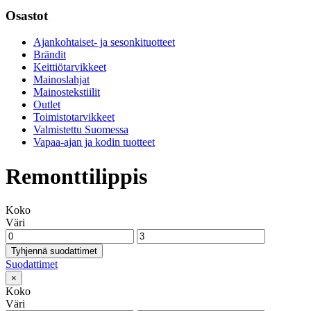
Osastot
Ajankohtaiset- ja sesonkituotteet
Brändit
Keittiötarvikkeet
Mainoslahjat
Mainostekstiilit
Outlet
Toimistotarvikkeet
Valmistettu Suomessa
Vapaa-ajan ja kodin tuotteet
Remonttilippis
Koko
Väri
Tyhjennä suodattimet
Suodattimet
×
Koko
Väri