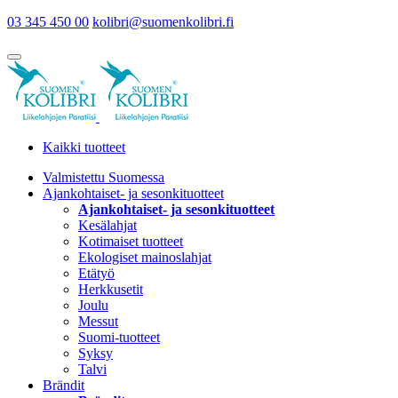
03 345 450 00
kolibri@suomenkolibri.fi
Kaikki tuotteet
Valmistettu Suomessa
Ajankohtaiset- ja sesonkituotteet
Ajankohtaiset- ja sesonkituotteet
Kesälahjat
Kotimaiset tuotteet
Ekologiset mainoslahjat
Etätyö
Herkkusetit
Joulu
Messut
Suomi-tuotteet
Syksy
Talvi
Brändit