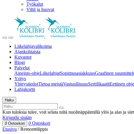
Työkalut
Viltit ja huovat
Liikelahjavalikoima
Ajankohtaista
Kuvastot
Blogi
Palvelut
Aineisto-ohje
Liikelahjat
Sopimusasiakkuus
Graafinen suunnittel
Yritys
Yhteystiedot
Tietoa meistä
Vastuullisuus
Sertifikaatit
Eettinen ohjei
Lahjakortti
Haku
Kun tuloksia tulee, voit selata niitä nuolinäppäimillä ylös ja alas ja si
Kirjaudu sisään
0
Ostoskori
0
Ostoskori
Etusivu
/
Remonttilippis