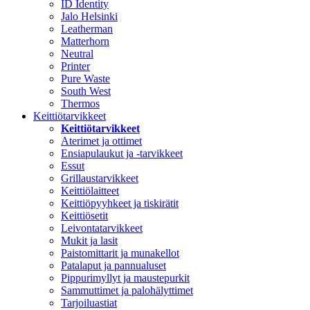
ID Identity
Jalo Helsinki
Leatherman
Matterhorn
Neutral
Printer
Pure Waste
South West
Thermos
Keittiötarvikkeet
Keittiötarvikkeet
Aterimet ja ottimet
Ensiapulaukut ja -tarvikkeet
Essut
Grillaustarvikkeet
Keittiölaitteet
Keittiöpyyhkeet ja tiskirätit
Keittiösetit
Leivontatarvikkeet
Mukit ja lasit
Paistomittarit ja munakellot
Patalaput ja pannualuset
Pippurimyllyt ja maustepurkit
Sammuttimet ja palohälyttimet
Tarjoiluastiat