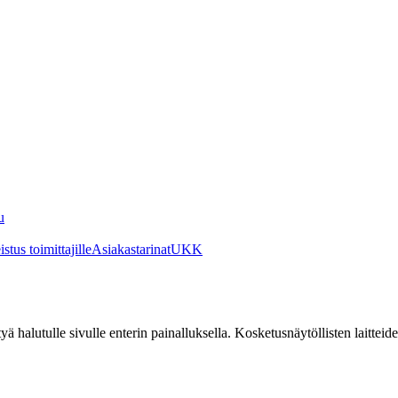
u
stus toimittajille
Asiakastarinat
UKK
irtyä halutulle sivulle enterin painalluksella. Kosketusnäytöllisten laittei