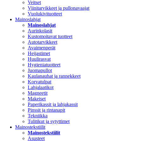
Veitset
Viinitarvikkeet ja pullonavaajat
Vuolukivituotteet
Mainoslahjat
Mainoslahjat
Aurinkolasit
Kustomoitavat tuotteet
Autotarvikkeet
Avaimenperät
Heijastimet
Huulirasvat
Hygieniatuotteet
Juomapullot
Kaulanauhat ja rannekkeet
Korvatulpat
Lahjalaatikot
Magneetit
Makeiset
Paperikassit ja lahjakassit
Pinssit ja rintanapit
Tekniikka
Tulitikut ja sytyttimet
Mainostekstiilit
Mainostekstiilit
Asusteet