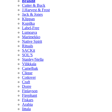
Brändit
Cutter & Buck
J.Harvest & Frost
Jack & Jones
Klippan
Kupilka
Label-Free
Lumoava
Marimekko
Native Spirit
Rituals
SACKit
SOL'S
Stanley/Stella
Vilikkala
Camelbak
Clique
Cottover
Craft
Dorre
Finlayson
Firephant
Fiskars
Arabia
Iittala