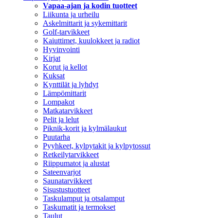
Vapaa-ajan ja kodin tuotteet
Liikunta ja urheilu
Askelmittarit ja sykemittarit
Golf-tarvikkeet
Kaiuttimet, kuulokkeet ja radiot
Hyvinvointi
Kirjat
Korut ja kellot
Kuksat
Kynttilät ja lyhdyt
Lämpömittarit
Lompakot
Matkatarvikkeet
Pelit ja lelut
Piknik-korit ja kylmälaukut
Puutarha
Pyyhkeet, kylpytakit ja kylpytossut
Retkeilytarvikkeet
Riippumatot ja alustat
Sateenvarjot
Saunatarvikkeet
Sisustustuotteet
Taskulamput ja otsalamput
Taskumatit ja termokset
Taulut