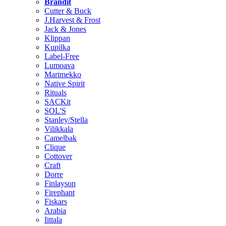
Brändit
Cutter & Buck
J.Harvest & Frost
Jack & Jones
Klippan
Kupilka
Label-Free
Lumoava
Marimekko
Native Spirit
Rituals
SACKit
SOL'S
Stanley/Stella
Vilikkala
Camelbak
Clique
Cottover
Craft
Dorre
Finlayson
Firephant
Fiskars
Arabia
Iittala