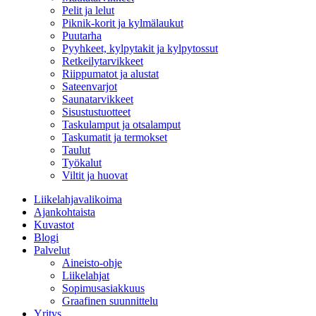
Pelit ja lelut
Piknik-korit ja kylmälaukut
Puutarha
Pyyhkeet, kylpytakit ja kylpytossut
Retkeilytarvikkeet
Riippumatot ja alustat
Sateenvarjot
Saunatarvikkeet
Sisustustuotteet
Taskulamput ja otsalamput
Taskumatit ja termokset
Taulut
Työkalut
Viltit ja huovat
Liikelahjavalikoima
Ajankohtaista
Kuvastot
Blogi
Palvelut
Aineisto-ohje
Liikelahjat
Sopimusasiakkuus
Graafinen suunnittelu
Yritys