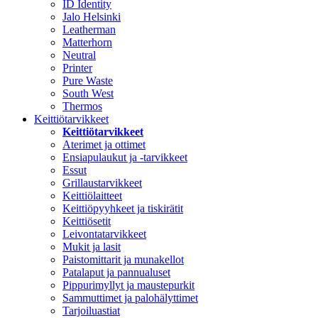
ID Identity
Jalo Helsinki
Leatherman
Matterhorn
Neutral
Printer
Pure Waste
South West
Thermos
Keittiötarvikkeet
Keittiötarvikkeet
Aterimet ja ottimet
Ensiapulaukut ja -tarvikkeet
Essut
Grillaustarvikkeet
Keittiölaitteet
Keittiöpyyhkeet ja tiskirätit
Keittiösetit
Leivontatarvikkeet
Mukit ja lasit
Paistomittarit ja munakellot
Patalaput ja pannualuset
Pippurimyllyt ja maustepurkit
Sammuttimet ja palohälyttimet
Tarjoiluastiat