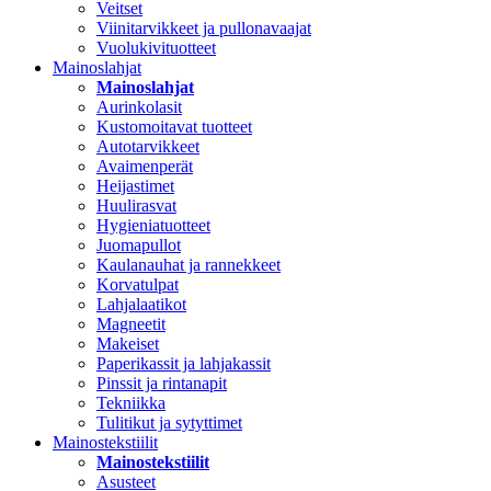
Veitset
Viinitarvikkeet ja pullonavaajat
Vuolukivituotteet
Mainoslahjat
Mainoslahjat
Aurinkolasit
Kustomoitavat tuotteet
Autotarvikkeet
Avaimenperät
Heijastimet
Huulirasvat
Hygieniatuotteet
Juomapullot
Kaulanauhat ja rannekkeet
Korvatulpat
Lahjalaatikot
Magneetit
Makeiset
Paperikassit ja lahjakassit
Pinssit ja rintanapit
Tekniikka
Tulitikut ja sytyttimet
Mainostekstiilit
Mainostekstiilit
Asusteet