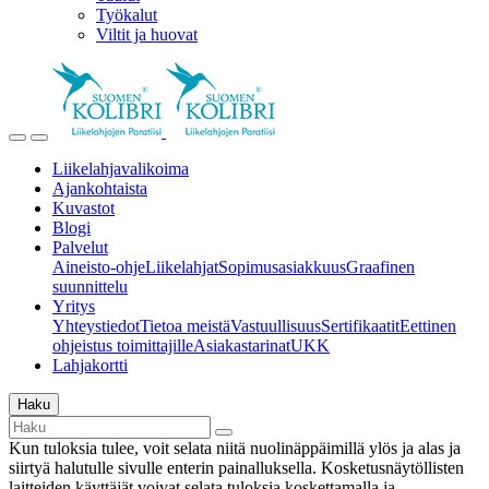
Työkalut
Viltit ja huovat
Liikelahjavalikoima
Ajankohtaista
Kuvastot
Blogi
Palvelut
Aineisto-ohje
Liikelahjat
Sopimusasiakkuus
Graafinen
suunnittelu
Yritys
Yhteystiedot
Tietoa meistä
Vastuullisuus
Sertifikaatit
Eettinen
ohjeistus toimittajille
Asiakastarinat
UKK
Lahjakortti
Haku
Kun tuloksia tulee, voit selata niitä nuolinäppäimillä ylös ja alas ja
siirtyä halutulle sivulle enterin painalluksella. Kosketusnäytöllisten
laitteiden käyttäjät voivat selata tuloksia koskettamalla ja