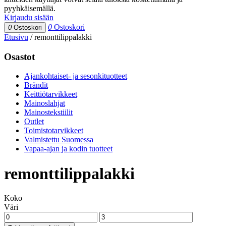
pyyhkäisemällä.
Kirjaudu sisään
0
Ostoskori
0
Ostoskori
Etusivu
/
remonttilippalakki
Osastot
Ajankohtaiset- ja sesonkituotteet
Brändit
Keittiötarvikkeet
Mainoslahjat
Mainostekstiilit
Outlet
Toimistotarvikkeet
Valmistettu Suomessa
Vapaa-ajan ja kodin tuotteet
remonttilippalakki
Koko
Väri