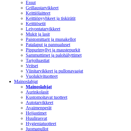
Essut
Grillaustarvikkeet
Keittiölaitteet
Keittiöpyyhkeet ja tiskirätit
Keittiösetit
Leivontatarvikkeet
Mukit ja lasit
Paistomittarit ja munakellot
Patalaput ja pannualuset
Pippurimyllyt ja maustepurkit
Sammuttimet ja palohälyttimet
Tarjoiluastiat
Veitset
Viinitarvikkeet ja pullonavaajat
Vuolukivituotteet
Mainoslahjat
Mainoslahjat
Aurinkolasit
Kustomoitavat tuotteet
Autotarvikkeet
Avaimenperät
Heijastimet
Huulirasvat
Hygieniatuotteet
Juomapullot