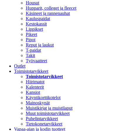
Housut
Hupparit, colleget ja fleecet
Käsineet ja rannenauhat
Kauluspaidat
Kestokassit
Lippikset
Pikeet
Pipot
Reput ja laukut
T-paidat
Takit
Työvaatteet
Outlet
Toimistotarvikkeet
Toimistotarvikkeet
Hiirimatot
Kalenterit
Kansiot
Käyntikorttikotelot
Mainoskynät
Muistikirjat ja muistilaput
Muut toimistotarvikkeet
Puhelintarvikkeet
Tietokonetarvikkeet
Vapaa-ajan ja kodin tuotteet