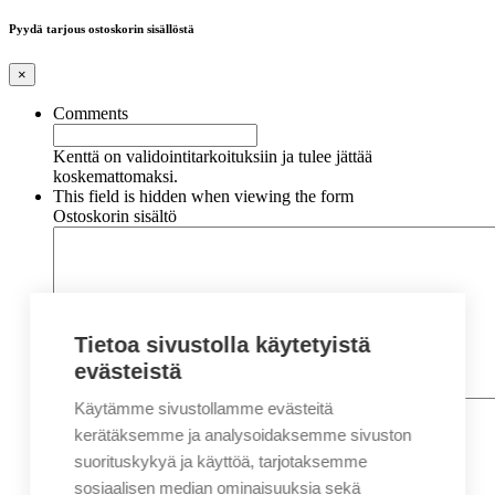
Pyydä tarjous ostoskorin sisällöstä
×
Comments
Kenttä on validointitarkoituksiin ja tulee jättää
koskemattomaksi.
This field is hidden when viewing the form
Ostoskorin sisältö
Tietoa sivustolla käytetyistä
evästeistä
Käytämme sivustollamme evästeitä
Nimi
*
Etunimi
kerätäksemme ja analysoidaksemme sivuston
Sukunimi
suorituskykyä ja käyttöä, tarjotaksemme
Yritys
sosiaalisen median ominaisuuksia sekä