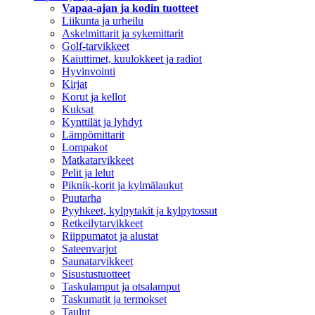
Vapaa-ajan ja kodin tuotteet
Liikunta ja urheilu
Askelmittarit ja sykemittarit
Golf-tarvikkeet
Kaiuttimet, kuulokkeet ja radiot
Hyvinvointi
Kirjat
Korut ja kellot
Kuksat
Kynttilät ja lyhdyt
Lämpömittarit
Lompakot
Matkatarvikkeet
Pelit ja lelut
Piknik-korit ja kylmälaukut
Puutarha
Pyyhkeet, kylpytakit ja kylpytossut
Retkeilytarvikkeet
Riippumatot ja alustat
Sateenvarjot
Saunatarvikkeet
Sisustustuotteet
Taskulamput ja otsalamput
Taskumatit ja termokset
Taulut