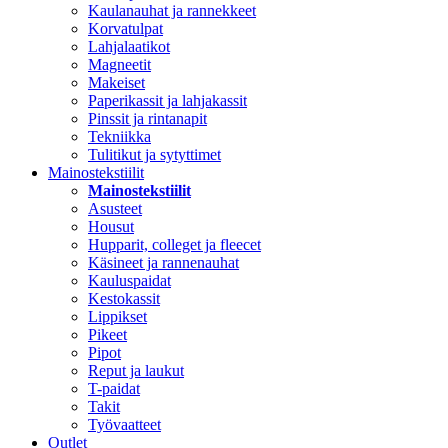
Kaulanauhat ja rannekkeet
Korvatulpat
Lahjalaatikot
Magneetit
Makeiset
Paperikassit ja lahjakassit
Pinssit ja rintanapit
Tekniikka
Tulitikut ja sytyttimet
Mainostekstiilit
Mainostekstiilit
Asusteet
Housut
Hupparit, colleget ja fleecet
Käsineet ja rannenauhat
Kauluspaidat
Kestokassit
Lippikset
Pikeet
Pipot
Reput ja laukut
T-paidat
Takit
Työvaatteet
Outlet