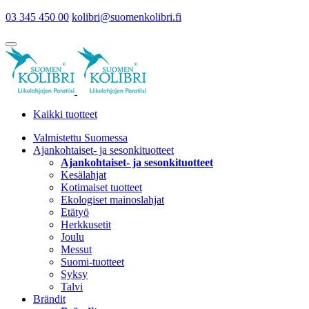
03 345 450 00
kolibri@suomenkolibri.fi
Kaikki tuotteet
Valmistettu Suomessa
Ajankohtaiset- ja sesonkituotteet
Ajankohtaiset- ja sesonkituotteet
Kesälahjat
Kotimaiset tuotteet
Ekologiset mainoslahjat
Etätyö
Herkkusetit
Joulu
Messut
Suomi-tuotteet
Syksy
Talvi
Brändit