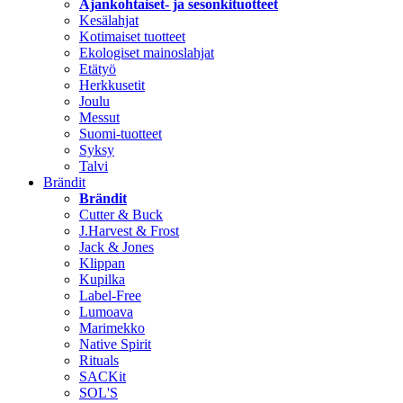
Ajankohtaiset- ja sesonkituotteet
Kesälahjat
Kotimaiset tuotteet
Ekologiset mainoslahjat
Etätyö
Herkkusetit
Joulu
Messut
Suomi-tuotteet
Syksy
Talvi
Brändit
Brändit
Cutter & Buck
J.Harvest & Frost
Jack & Jones
Klippan
Kupilka
Label-Free
Lumoava
Marimekko
Native Spirit
Rituals
SACKit
SOL'S