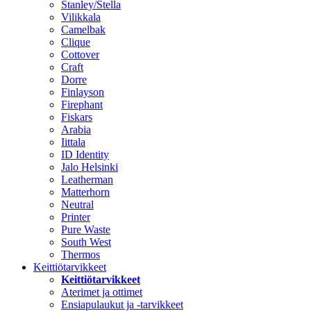
Stanley/Stella
Vilikkala
Camelbak
Clique
Cottover
Craft
Dorre
Finlayson
Firephant
Fiskars
Arabia
Iittala
ID Identity
Jalo Helsinki
Leatherman
Matterhorn
Neutral
Printer
Pure Waste
South West
Thermos
Keittiötarvikkeet
Keittiötarvikkeet
Aterimet ja ottimet
Ensiapulaukut ja -tarvikkeet