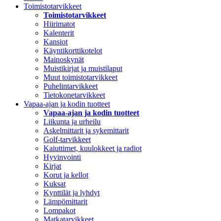
Toimistotarvikkeet
Toimistotarvikkeet
Hiirimatot
Kalenterit
Kansiot
Käyntikorttikotelot
Mainoskynät
Muistikirjat ja muistilaput
Muut toimistotarvikkeet
Puhelintarvikkeet
Tietokonetarvikkeet
Vapaa-ajan ja kodin tuotteet
Vapaa-ajan ja kodin tuotteet
Liikunta ja urheilu
Askelmittarit ja sykemittarit
Golf-tarvikkeet
Kaiuttimet, kuulokkeet ja radiot
Hyvinvointi
Kirjat
Korut ja kellot
Kuksat
Kynttilät ja lyhdyt
Lämpömittarit
Lompakot
Matkatarvikkeet