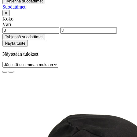
Tyhjennä suodattimet
Suodattimet
×
Koko
Väri
Tyhjennä suodattimet
Näytä tuote
Näytetään tulokset