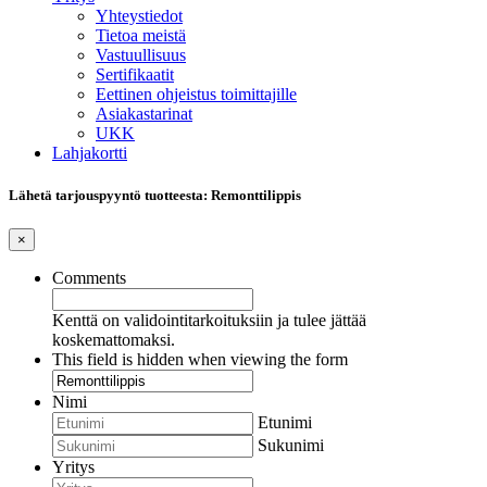
Yhteystiedot
Tietoa meistä
Vastuullisuus
Sertifikaatit
Eettinen ohjeistus toimittajille
Asiakastarinat
UKK
Lahjakortti
Lähetä tarjouspyyntö tuotteesta: Remonttilippis
×
Comments
Kenttä on validointitarkoituksiin ja tulee jättää
koskemattomaksi.
This field is hidden when viewing the form
Nimi
Etunimi
Sukunimi
Yritys