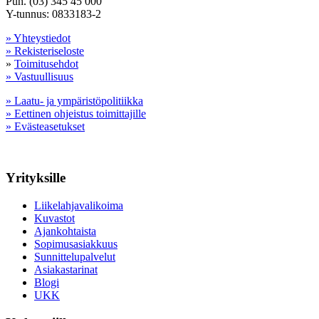
Puh. (03) 345 45 000
Y-tunnus: 0833183-2
» Yhteystiedot
» Rekisteriseloste
»
Toimitusehdot
» Vastuullisuus
» Laatu- ja ympäristöpolitiikka
» Eettinen ohjeistus toimittajille
» Evästeasetukset
Yrityksille
Liikelahjavalikoima
Kuvastot
Ajankohtaista
Sopimusasiakkuus
Sunnittelupalvelut
Asiakastarinat
Blogi
UKK