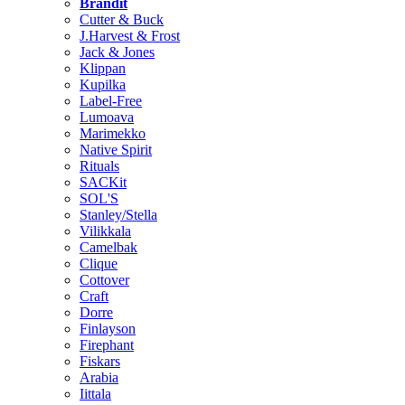
Brändit
Cutter & Buck
J.Harvest & Frost
Jack & Jones
Klippan
Kupilka
Label-Free
Lumoava
Marimekko
Native Spirit
Rituals
SACKit
SOL'S
Stanley/Stella
Vilikkala
Camelbak
Clique
Cottover
Craft
Dorre
Finlayson
Firephant
Fiskars
Arabia
Iittala