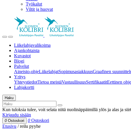
Työkalut
Viltit ja huovat
Liikelahjavalikoima
Ajankohtaista
Kuvastot
Blogi
Palvelut
Aineisto-ohje
Liikelahjat
Sopimusasiakkuus
Graafinen suunnittel
Yritys
Yhteystiedot
Tietoa meistä
Vastuullisuus
Sertifikaatit
Eettinen ohjei
Lahjakortti
Haku
Kun tuloksia tulee, voit selata niitä nuolinäppäimillä ylös ja alas ja si
Kirjaudu sisään
0
Ostoskori
0
Ostoskori
Etusivu
/
reilu pyyhe