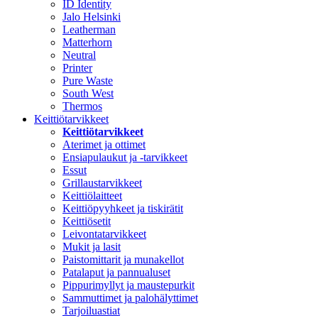
ID Identity
Jalo Helsinki
Leatherman
Matterhorn
Neutral
Printer
Pure Waste
South West
Thermos
Keittiötarvikkeet
Keittiötarvikkeet
Aterimet ja ottimet
Ensiapulaukut ja -tarvikkeet
Essut
Grillaustarvikkeet
Keittiölaitteet
Keittiöpyyhkeet ja tiskirätit
Keittiösetit
Leivontatarvikkeet
Mukit ja lasit
Paistomittarit ja munakellot
Patalaput ja pannualuset
Pippurimyllyt ja maustepurkit
Sammuttimet ja palohälyttimet
Tarjoiluastiat