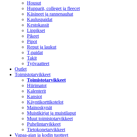
Housut
Hupparit, colleget ja fleecet
Käsineet ja rannenauhat
Kauluspaidat
Kestokassit
Lippikset
Pikeet
Pipot
Reput ja laukut
T-paidat
Takit
Työvaatteet
Outlet
Toimistotarvikkeet
Toimistotarvikkeet
Hiirimatot
Kalenterit
Kansiot
Käyntikorttikotelot
Mainoskynät
Muistikirjat ja muistilaput
Muut toimistotarvikkeet
Puhelintarvikkeet
Tietokonetarvikkeet
Vapaa-ajan ja kodin tuotteet