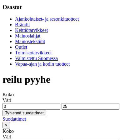
Osastot
Ajankohtaiset- ja sesonkituotteet
Brändit
Keittiötarvikkeet
Mainoslahjat
Mainostekstiilit
Outlet
Toimistotarvikkeet
Valmistettu Suomessa
Vapaa-ajan ja kodin tuotteet
reilu pyyhe
Koko
Väri
Tyhjennä suodattimet
Suodattimet
×
Koko
Väri