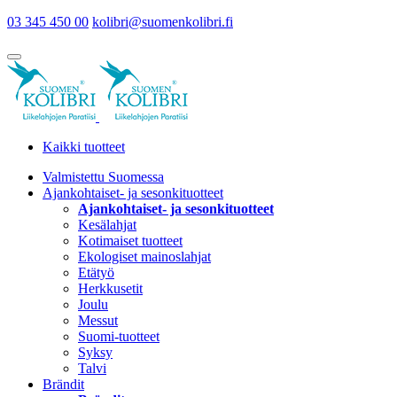
03 345 450 00
kolibri@suomenkolibri.fi
Kaikki tuotteet
Valmistettu Suomessa
Ajankohtaiset- ja sesonkituotteet
Ajankohtaiset- ja sesonkituotteet
Kesälahjat
Kotimaiset tuotteet
Ekologiset mainoslahjat
Etätyö
Herkkusetit
Joulu
Messut
Suomi-tuotteet
Syksy
Talvi
Brändit