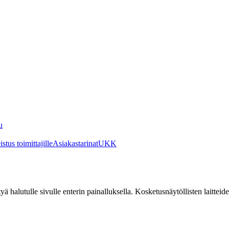
u
stus toimittajille
Asiakastarinat
UKK
irtyä halutulle sivulle enterin painalluksella. Kosketusnäytöllisten laittei