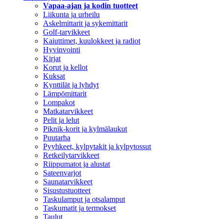
Vapaa-ajan ja kodin tuotteet
Liikunta ja urheilu
Askelmittarit ja sykemittarit
Golf-tarvikkeet
Kaiuttimet, kuulokkeet ja radiot
Hyvinvointi
Kirjat
Korut ja kellot
Kuksat
Kynttilät ja lyhdyt
Lämpömittarit
Lompakot
Matkatarvikkeet
Pelit ja lelut
Piknik-korit ja kylmälaukut
Puutarha
Pyyhkeet, kylpytakit ja kylpytossut
Retkeilytarvikkeet
Riippumatot ja alustat
Sateenvarjot
Saunatarvikkeet
Sisustustuotteet
Taskulamput ja otsalamput
Taskumatit ja termokset
Taulut