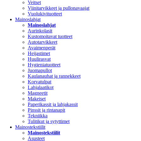
Veitset
Viinitarvikkeet ja pullonavaajat
Vuolukivituotteet
Mainoslahjat
Mainoslahjat
Aurinkolasit
Kustomoitavat tuotteet
Autotarvikkeet
Avaimenperät
Heijastimet
Huulirasvat
Hygieniatuotteet
Juomapullot
Kaulanauhat ja rannekkeet
Korvatulpat
Lahjalaatikot
Magneetit
Makeiset
Paperikassit ja lahjakassit
Pinssit ja rintanapit
Tekniikka
Tulitikut ja sytyttimet
Mainostekstiilit
Mainostekstiilit
Asusteet