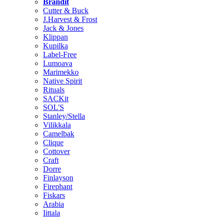
Brändit
Cutter & Buck
J.Harvest & Frost
Jack & Jones
Klippan
Kupilka
Label-Free
Lumoava
Marimekko
Native Spirit
Rituals
SACKit
SOL'S
Stanley/Stella
Vilikkala
Camelbak
Clique
Cottover
Craft
Dorre
Finlayson
Firephant
Fiskars
Arabia
Iittala