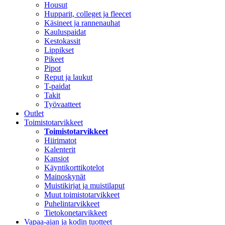
Housut
Hupparit, colleget ja fleecet
Käsineet ja rannenauhat
Kauluspaidat
Kestokassit
Lippikset
Pikeet
Pipot
Reput ja laukut
T-paidat
Takit
Työvaatteet
Outlet
Toimistotarvikkeet
Toimistotarvikkeet
Hiirimatot
Kalenterit
Kansiot
Käyntikorttikotelot
Mainoskynät
Muistikirjat ja muistilaput
Muut toimistotarvikkeet
Puhelintarvikkeet
Tietokonetarvikkeet
Vapaa-ajan ja kodin tuotteet