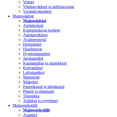
Veitset
Viinitarvikkeet ja pullonavaajat
Vuolukivituotteet
Mainoslahjat
Mainoslahjat
Aurinkolasit
Kustomoitavat tuotteet
Autotarvikkeet
Avaimenperät
Heijastimet
Huulirasvat
Hygieniatuotteet
Juomapullot
Kaulanauhat ja rannekkeet
Korvatulpat
Lahjalaatikot
Magneetit
Makeiset
Paperikassit ja lahjakassit
Pinssit ja rintanapit
Tekniikka
Tulitikut ja sytyttimet
Mainostekstiilit
Mainostekstiilit
Asusteet