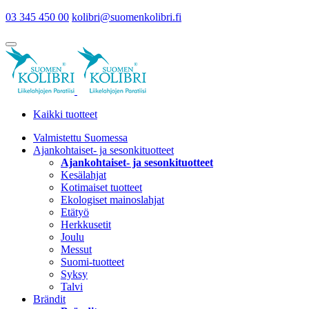
03 345 450 00
kolibri@suomenkolibri.fi
Kaikki tuotteet
Valmistettu Suomessa
Ajankohtaiset- ja sesonkituotteet
Ajankohtaiset- ja sesonkituotteet
Kesälahjat
Kotimaiset tuotteet
Ekologiset mainoslahjat
Etätyö
Herkkusetit
Joulu
Messut
Suomi-tuotteet
Syksy
Talvi
Brändit