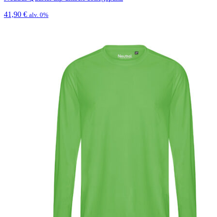
41,90
€
alv. 0%