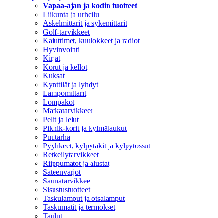
Vapaa-ajan ja kodin tuotteet
Liikunta ja urheilu
Askelmittarit ja sykemittarit
Golf-tarvikkeet
Kaiuttimet, kuulokkeet ja radiot
Hyvinvointi
Kirjat
Korut ja kellot
Kuksat
Kynttilät ja lyhdyt
Lämpömittarit
Lompakot
Matkatarvikkeet
Pelit ja lelut
Piknik-korit ja kylmälaukut
Puutarha
Pyyhkeet, kylpytakit ja kylpytossut
Retkeilytarvikkeet
Riippumatot ja alustat
Sateenvarjot
Saunatarvikkeet
Sisustustuotteet
Taskulamput ja otsalamput
Taskumatit ja termokset
Taulut