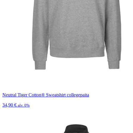
Neutral Tiger Cotton® Sweatshirt collegepaita
34,90
€
alv. 0%