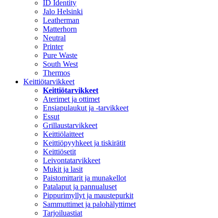
ID Identity
Jalo Helsinki
Leatherman
Matterhorn
Neutral
Printer
Pure Waste
South West
Thermos
Keittiötarvikkeet
Keittiötarvikkeet
Aterimet ja ottimet
Ensiapulaukut ja -tarvikkeet
Essut
Grillaustarvikkeet
Keittiölaitteet
Keittiöpyyhkeet ja tiskirätit
Keittiösetit
Leivontatarvikkeet
Mukit ja lasit
Paistomittarit ja munakellot
Patalaput ja pannualuset
Pippurimyllyt ja maustepurkit
Sammuttimet ja palohälyttimet
Tarjoiluastiat