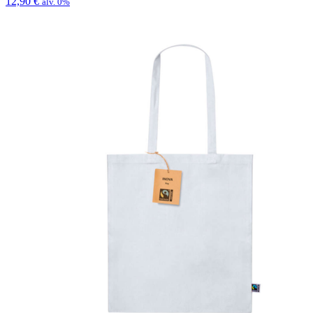
12,90
€
alv. 0%