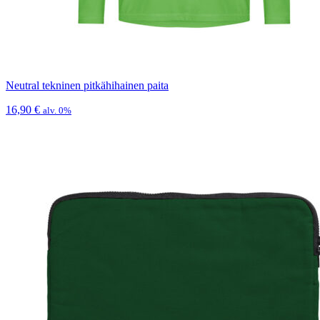
Neutral tekninen pitkähihainen paita
16,90
€
alv. 0%