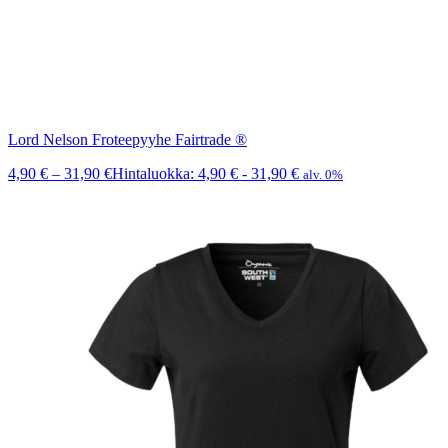
Lord Nelson Froteepyyhe Fairtrade ®
4,90
€
–
31,90
€
Hintaluokka: 4,90 € - 31,90 €
alv. 0%