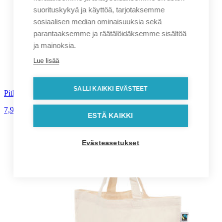
suorituskykyä ja käyttöä, tarjotaksemme
sosiaalisen median ominaisuuksia sekä
parantaaksemme ja räätälöidäksemme sisältöä
ja mainoksia.
Lue lisää
SALLI KAIKKI EVÄSTEET
Pitkäkahvainen Fair Trade puuvillakassi
7,90
€
alv. 0%
ESTÄ KAIKKI
Evästeasetukset