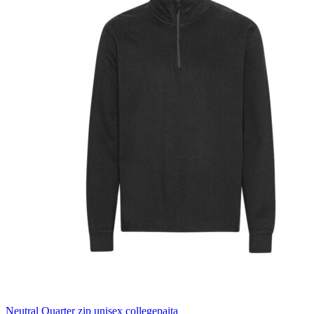
Neutral Quarter zip unisex collegepaita