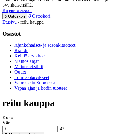
pyyhkäisemällä.
Kirjaudu sisään
0
Ostoskori
0
Ostoskori
Etusivu
/
reilu kauppa
Osastot
Ajankohtaiset- ja sesonkituotteet
Brändit
Keittiötarvikkeet
Mainoslahjat
Mainostekstiilit
Outlet
Toimistotarvikkeet
Valmistettu Suomessa
Vapaa-ajan ja kodin tuotteet
reilu kauppa
Koko
Väri