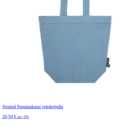
Neutral Panamakassi vetoketjulla
20,50
€
alv. 0%