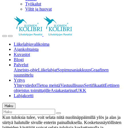
Työkalut
Viltit ja huovat
Liikelahjavalikoima
Ajankohtaista
Kuvastot
Blogi
Palvelut
Aineisto-ohje
Liikelahjat
Sopimusasiakkuus
Graafinen
suunnittelu
Yritys
Yhteystiedot
Tietoa meistä
Vastuullisuus
Sertifikaatit
Eettinen
ohjeistus toimittajille
Asiakastarinat
UKK
Lahjakortti
Haku
Kun tuloksia tulee, voit selata niitä nuolinäppäimillä ylös ja alas ja
siirtyä halutulle sivulle enterin painalluksella. Kosketusnäytöllisten
laitteiden käyttäjät voivat selata tuloksia koskettamalla ja