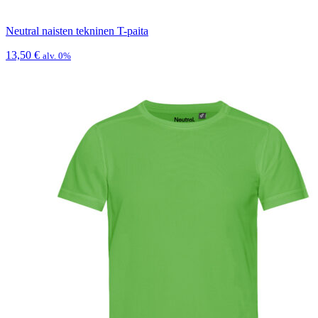
Neutral naisten tekninen T-paita
13,50
€
alv. 0%