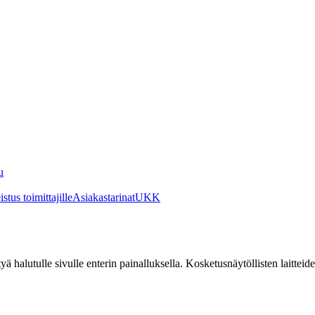
u
stus toimittajille
Asiakastarinat
UKK
irtyä halutulle sivulle enterin painalluksella. Kosketusnäytöllisten laittei