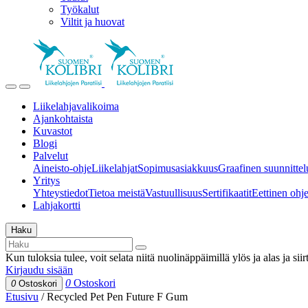
Työkalut
Viltit ja huovat
Liikelahjavalikoima
Ajankohtaista
Kuvastot
Blogi
Palvelut
Aineisto-ohje
Liikelahjat
Sopimusasiakkuus
Graafinen suunnittel
Yritys
Yhteystiedot
Tietoa meistä
Vastuullisuus
Sertifikaatit
Eettinen ohjei
Lahjakortti
Haku
Kun tuloksia tulee, voit selata niitä nuolinäppäimillä ylös ja alas ja si
Kirjaudu sisään
0
Ostoskori
0
Ostoskori
Etusivu
/
Recycled Pet Pen Future F Gum