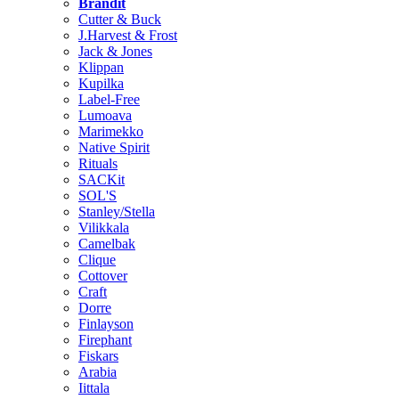
Brändit
Cutter & Buck
J.Harvest & Frost
Jack & Jones
Klippan
Kupilka
Label-Free
Lumoava
Marimekko
Native Spirit
Rituals
SACKit
SOL'S
Stanley/Stella
Vilikkala
Camelbak
Clique
Cottover
Craft
Dorre
Finlayson
Firephant
Fiskars
Arabia
Iittala