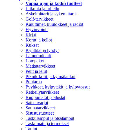
Vapaa-ajan ja kodin tuotteet
Liikunta ja urheilu
Askelmittarit ja sykemittarit
Golf-tarvikkeet
Kaiuttimet, kuulokkeet ja radiot
Hyvinvointi
Kirjat
Korut ja kellot
Kuksat
Kynttilät ja lyhdyt
Lämpömittarit
Lompakot
Matkatarvikkeet
Pelit ja lelut
Piknik-korit ja kylmälaukut
Puutarha
Pyyhkeet, kylpytakit ja kylpytossut
Retkeilytarvikkeet
Riippumatot ja alustat
Sateenvarjot
Saunatarvikkeet
Sisustustuotteet
Taskulamput ja otsalamput
Taskumatit ja termokset
Taulut