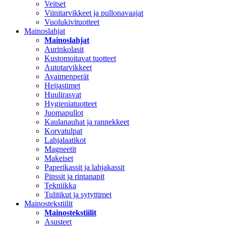
Veitset
Viinitarvikkeet ja pullonavaajat
Vuolukivituotteet
Mainoslahjat
Mainoslahjat
Aurinkolasit
Kustomoitavat tuotteet
Autotarvikkeet
Avaimenperät
Heijastimet
Huulirasvat
Hygieniatuotteet
Juomapullot
Kaulanauhat ja rannekkeet
Korvatulpat
Lahjalaatikot
Magneetit
Makeiset
Paperikassit ja lahjakassit
Pinssit ja rintanapit
Tekniikka
Tulitikut ja sytyttimet
Mainostekstiilit
Mainostekstiilit
Asusteet