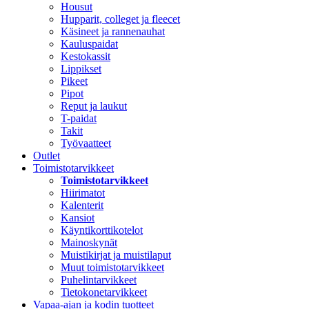
Housut
Hupparit, colleget ja fleecet
Käsineet ja rannenauhat
Kauluspaidat
Kestokassit
Lippikset
Pikeet
Pipot
Reput ja laukut
T-paidat
Takit
Työvaatteet
Outlet
Toimistotarvikkeet
Toimistotarvikkeet
Hiirimatot
Kalenterit
Kansiot
Käyntikorttikotelot
Mainoskynät
Muistikirjat ja muistilaput
Muut toimistotarvikkeet
Puhelintarvikkeet
Tietokonetarvikkeet
Vapaa-ajan ja kodin tuotteet