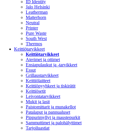
ID Identity
Jalo Helsinki
Leatherman
Matterhorn
Neutral
Printer
Pure Waste
South West
Thermos
Keittiötarvikkeet
Keittiötarvikkeet
Aterimet ja ottimet
Ensiapulaukut ja -tarvikkeet
Essut
Grillaustarvikkeet
Keittiölaitteet
Keittiöpyyhkeet ja tiskirätit
Keittiösetit
Leivontatarvikkeet
Mukit ja lasit
Paistomittarit ja munakellot
Patalaput ja pannualuset
Pippurimyllyt ja maustepurkit
Sammuttimet ja palohälyttimet
Tarjoiluastiat