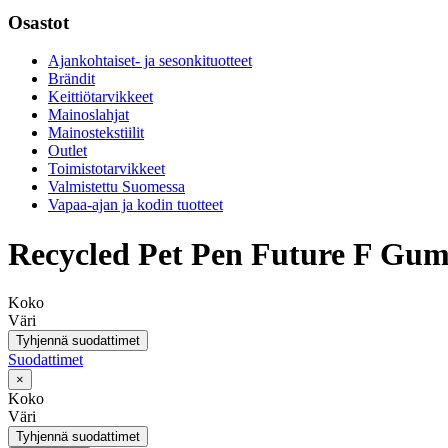
Osastot
Ajankohtaiset- ja sesonkituotteet
Brändit
Keittiötarvikkeet
Mainoslahjat
Mainostekstiilit
Outlet
Toimistotarvikkeet
Valmistettu Suomessa
Vapaa-ajan ja kodin tuotteet
Recycled Pet Pen Future F Gu
Koko
Väri
Tyhjennä suodattimet
Suodattimet
×
Koko
Väri
Tyhjennä suodattimet