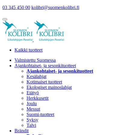
03 345 450 00
kolibri@suomenkolibri.fi
Kaikki tuotteet
Valmistettu Suomessa
Ajankohtaiset- ja sesonkituotteet
Ajankohtaiset- ja sesonkituotteet
Kesälahjat
Kotimaiset tuotteet
Ekologiset mainoslahjat
Etätyö
Herkkusetit
Joulu
Messut
Suomi-tuotteet
Syksy
Talvi
Brändit