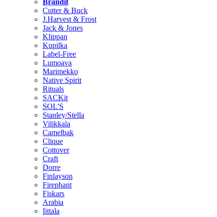
Brändit
Cutter & Buck
J.Harvest & Frost
Jack & Jones
Klippan
Kupilka
Label-Free
Lumoava
Marimekko
Native Spirit
Rituals
SACKit
SOL'S
Stanley/Stella
Vilikkala
Camelbak
Clique
Cottover
Craft
Dorre
Finlayson
Firephant
Fiskars
Arabia
Iittala