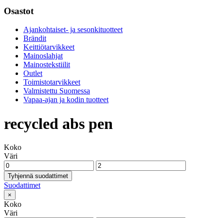
Osastot
Ajankohtaiset- ja sesonkituotteet
Brändit
Keittiötarvikkeet
Mainoslahjat
Mainostekstiilit
Outlet
Toimistotarvikkeet
Valmistettu Suomessa
Vapaa-ajan ja kodin tuotteet
recycled abs pen
Koko
Väri
Tyhjennä suodattimet
Suodattimet
×
Koko
Väri