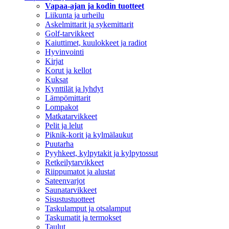
Vapaa-ajan ja kodin tuotteet
Liikunta ja urheilu
Askelmittarit ja sykemittarit
Golf-tarvikkeet
Kaiuttimet, kuulokkeet ja radiot
Hyvinvointi
Kirjat
Korut ja kellot
Kuksat
Kynttilät ja lyhdyt
Lämpömittarit
Lompakot
Matkatarvikkeet
Pelit ja lelut
Piknik-korit ja kylmälaukut
Puutarha
Pyyhkeet, kylpytakit ja kylpytossut
Retkeilytarvikkeet
Riippumatot ja alustat
Sateenvarjot
Saunatarvikkeet
Sisustustuotteet
Taskulamput ja otsalamput
Taskumatit ja termokset
Taulut