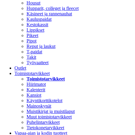
Housut
Hupparit, colleget ja fleecet
Käsineet ja rannenauhat
Kauluspaidat
Kestokassit
Lippikset
Pikeet
Pipot
Reput ja laukut
T-paidat
Takit
Työvaatteet
Outlet
Toimistotarvikkeet
Toimistotarvikkeet
Hiirimatot
Kalenterit
Kansiot
Käyntikorttikotelot
Mainoskynät
Muistikirjat ja muistilaput
Muut toimistotarvikkeet
Puhelintarvikkeet
Tietokonetarvikkeet
Vapaa-ajan ja kodin tuotteet