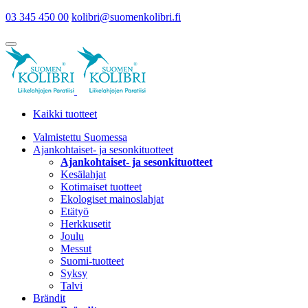
03 345 450 00
kolibri@suomenkolibri.fi
Kaikki tuotteet
Valmistettu Suomessa
Ajankohtaiset- ja sesonkituotteet
Ajankohtaiset- ja sesonkituotteet
Kesälahjat
Kotimaiset tuotteet
Ekologiset mainoslahjat
Etätyö
Herkkusetit
Joulu
Messut
Suomi-tuotteet
Syksy
Talvi
Brändit