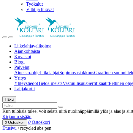
Työkalut
Viltit ja huovat
Liikelahjavalikoima
Ajankohtaista
Kuvastot
Blogi
Palvelut
Aineisto-ohje
Liikelahjat
Sopimusasiakkuus
Graafinen suunnittel
Yritys
Yhteystiedot
Tietoa meistä
Vastuullisuus
Sertifikaatit
Eettinen ohjei
Lahjakortti
Haku
Kun tuloksia tulee, voit selata niitä nuolinäppäimillä ylös ja alas ja si
Kirjaudu sisään
0
Ostoskori
0
Ostoskori
Etusivu
/
recycled abs pen