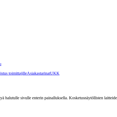
u
stus toimittajille
Asiakastarinat
UKK
irtyä halutulle sivulle enterin painalluksella. Kosketusnäytöllisten laittei