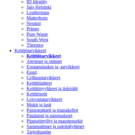
ID Identity
Jalo Helsinki
Leatherman
Matterhorn
Neutral
Printer
Pure Waste
South West
Thermos
Keittiötarvikkeet
Keittiötarvikkeet
Aterimet ja ottimet
Ensiapulaukut ja -tarvikkeet
Essut
Grillaustarvikkeet
Keittiölaitteet
Keittiöpyyhkeet ja tiskirätit
Keittiösetit
Leivontatarvikkeet
Mukit ja lasit
Paistomittarit ja munakellot
Patalaput ja pannualuset
Pippurimyllyt ja maustepurkit
Sammuttimet ja palohälyttimet
Tarjoiluastiat