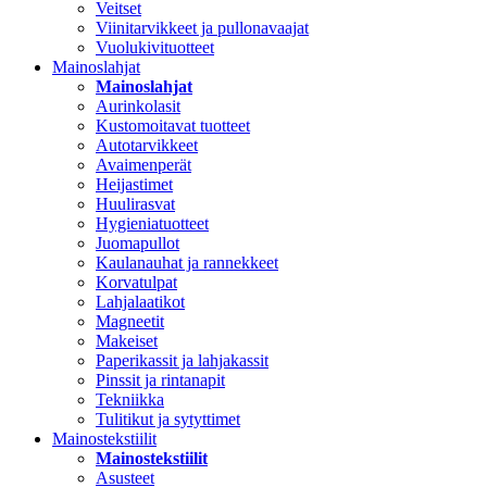
Veitset
Viinitarvikkeet ja pullonavaajat
Vuolukivituotteet
Mainoslahjat
Mainoslahjat
Aurinkolasit
Kustomoitavat tuotteet
Autotarvikkeet
Avaimenperät
Heijastimet
Huulirasvat
Hygieniatuotteet
Juomapullot
Kaulanauhat ja rannekkeet
Korvatulpat
Lahjalaatikot
Magneetit
Makeiset
Paperikassit ja lahjakassit
Pinssit ja rintanapit
Tekniikka
Tulitikut ja sytyttimet
Mainostekstiilit
Mainostekstiilit
Asusteet