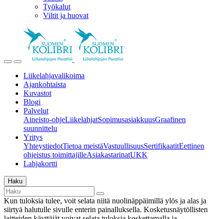
Työkalut
Viltit ja huovat
Liikelahjavalikoima
Ajankohtaista
Kuvastot
Blogi
Palvelut
Aineisto-ohje
Liikelahjat
Sopimusasiakkuus
Graafinen
suunnittelu
Yritys
Yhteystiedot
Tietoa meistä
Vastuullisuus
Sertifikaatit
Eettinen
ohjeistus toimittajille
Asiakastarinat
UKK
Lahjakortti
Haku
Kun tuloksia tulee, voit selata niitä nuolinäppäimillä ylös ja alas ja
siirtyä halutulle sivulle enterin painalluksella. Kosketusnäytöllisten
laitteiden käyttäjät voivat selata tuloksia koskettamalla ja