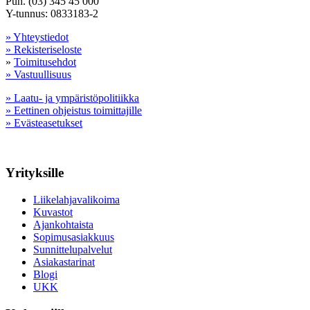
Puh. (03) 345 45 000
Y-tunnus: 0833183-2
» Yhteystiedot
» Rekisteriseloste
»
Toimitusehdot
» Vastuullisuus
» Laatu- ja ympäristöpolitiikka
» Eettinen ohjeistus toimittajille
» Evästeasetukset
Yrityksille
Liikelahjavalikoima
Kuvastot
Ajankohtaista
Sopimusasiakkuus
Sunnittelupalvelut
Asiakastarinat
Blogi
UKK