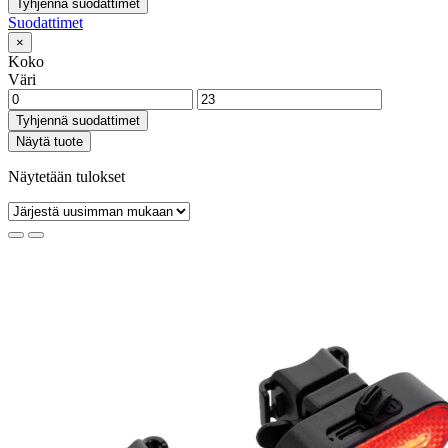
Tyhjennä suodattimet
Suodattimet
×
Koko
Väri
Tyhjennä suodattimet
Näytä tuote
Näytetään tulokset