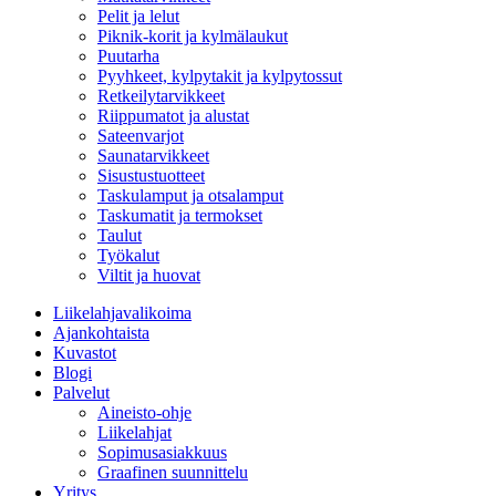
Pelit ja lelut
Piknik-korit ja kylmälaukut
Puutarha
Pyyhkeet, kylpytakit ja kylpytossut
Retkeilytarvikkeet
Riippumatot ja alustat
Sateenvarjot
Saunatarvikkeet
Sisustustuotteet
Taskulamput ja otsalamput
Taskumatit ja termokset
Taulut
Työkalut
Viltit ja huovat
Liikelahjavalikoima
Ajankohtaista
Kuvastot
Blogi
Palvelut
Aineisto-ohje
Liikelahjat
Sopimusasiakkuus
Graafinen suunnittelu
Yritys