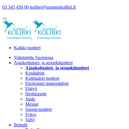
03 345 450 00
kolibri@suomenkolibri.fi
Kaikki tuotteet
Valmistettu Suomessa
Ajankohtaiset- ja sesonkituotteet
Ajankohtaiset- ja sesonkituotteet
Kesälahjat
Kotimaiset tuotteet
Ekologiset mainoslahjat
Etätyö
Herkkusetit
Joulu
Messut
Suomi-tuotteet
Syksy
Talvi
Brändit