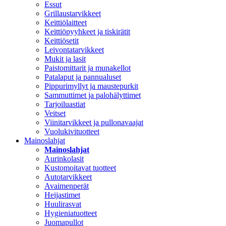
Essut
Grillaustarvikkeet
Keittiölaitteet
Keittiöpyyhkeet ja tiskirätit
Keittiösetit
Leivontatarvikkeet
Mukit ja lasit
Paistomittarit ja munakellot
Patalaput ja pannualuset
Pippurimyllyt ja maustepurkit
Sammuttimet ja palohälyttimet
Tarjoiluastiat
Veitset
Viinitarvikkeet ja pullonavaajat
Vuolukivituotteet
Mainoslahjat
Mainoslahjat
Aurinkolasit
Kustomoitavat tuotteet
Autotarvikkeet
Avaimenperät
Heijastimet
Huulirasvat
Hygieniatuotteet
Juomapullot