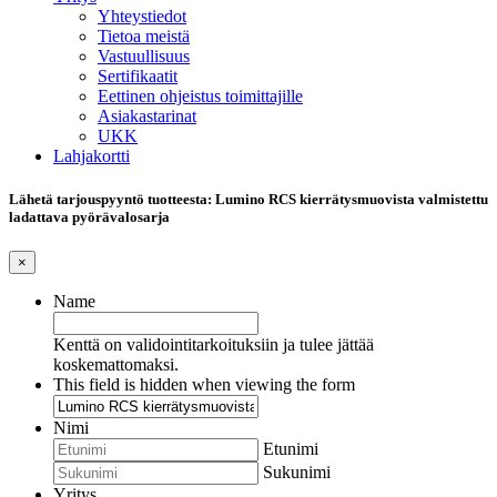
Yhteystiedot
Tietoa meistä
Vastuullisuus
Sertifikaatit
Eettinen ohjeistus toimittajille
Asiakastarinat
UKK
Lahjakortti
Lähetä tarjouspyyntö tuotteesta: Lumino RCS kierrätysmuovista valmistettu
ladattava pyörävalosarja
×
Name
Kenttä on validointitarkoituksiin ja tulee jättää
koskemattomaksi.
This field is hidden when viewing the form
Nimi
Etunimi
Sukunimi
Yritys