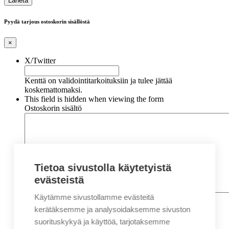
Pyydä tarjous ostoskorin sisällöstä
×
X/Twitter
Kenttä on validointitarkoituksiin ja tulee jättää
koskemattomaksi.
This field is hidden when viewing the form
Ostoskorin sisältö
Tietoa sivustolla käytetyistä
evästeistä
Käytämme sivustollamme evästeitä
Nimi
*
Etunimi
kerätäksemme ja analysoidaksemme sivuston
Sukunimi
suorituskykyä ja käyttöä, tarjotaksemme