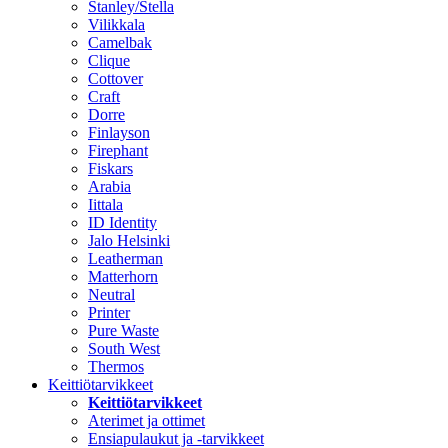
Stanley/Stella
Vilikkala
Camelbak
Clique
Cottover
Craft
Dorre
Finlayson
Firephant
Fiskars
Arabia
Iittala
ID Identity
Jalo Helsinki
Leatherman
Matterhorn
Neutral
Printer
Pure Waste
South West
Thermos
Keittiötarvikkeet
Keittiötarvikkeet
Aterimet ja ottimet
Ensiapulaukut ja -tarvikkeet