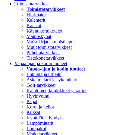
Toimistotarvikkeet
Toimistotarvikkeet
Hiirimatot
Kalenterit
Kansiot
Käyntikorttikotelot
Mainoskynät
Muistikirjat ja muistilaput
Muut toimistotarvikkeet
Puhelintarvikkeet
Tietokonetarvikkeet
Vapaa-ajan ja kodin tuotteet
Vapaa-ajan ja kodin tuotteet
Liikunta ja urheilu
Askelmittarit ja sykemittarit
Golf-tarvikkeet
Kaiuttimet, kuulokkeet ja radiot
Hyvinvointi
Kirjat
Korut ja kellot
Kuksat
Kynttilät ja lyhdyt
Lämpömittarit
Lompakot
Matkatarvikkeet