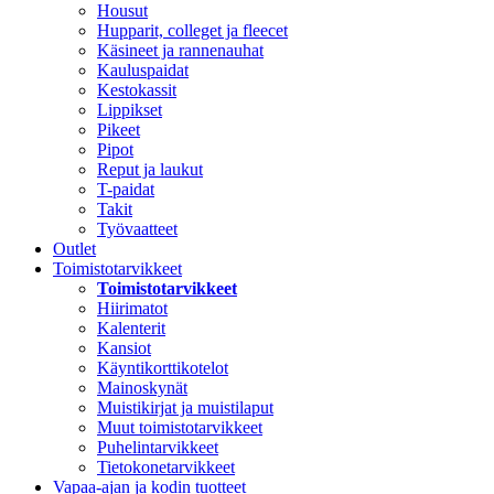
Housut
Hupparit, colleget ja fleecet
Käsineet ja rannenauhat
Kauluspaidat
Kestokassit
Lippikset
Pikeet
Pipot
Reput ja laukut
T-paidat
Takit
Työvaatteet
Outlet
Toimistotarvikkeet
Toimistotarvikkeet
Hiirimatot
Kalenterit
Kansiot
Käyntikorttikotelot
Mainoskynät
Muistikirjat ja muistilaput
Muut toimistotarvikkeet
Puhelintarvikkeet
Tietokonetarvikkeet
Vapaa-ajan ja kodin tuotteet