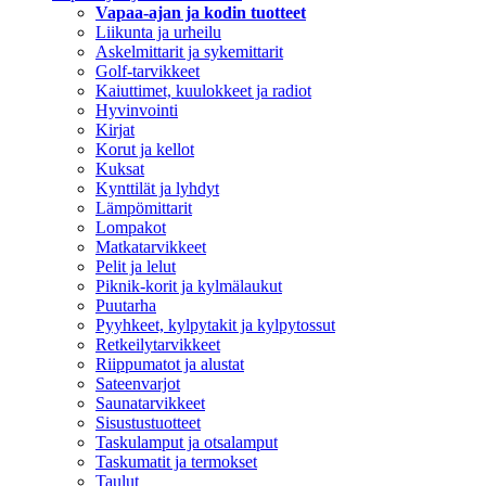
Vapaa-ajan ja kodin tuotteet
Liikunta ja urheilu
Askelmittarit ja sykemittarit
Golf-tarvikkeet
Kaiuttimet, kuulokkeet ja radiot
Hyvinvointi
Kirjat
Korut ja kellot
Kuksat
Kynttilät ja lyhdyt
Lämpömittarit
Lompakot
Matkatarvikkeet
Pelit ja lelut
Piknik-korit ja kylmälaukut
Puutarha
Pyyhkeet, kylpytakit ja kylpytossut
Retkeilytarvikkeet
Riippumatot ja alustat
Sateenvarjot
Saunatarvikkeet
Sisustustuotteet
Taskulamput ja otsalamput
Taskumatit ja termokset
Taulut