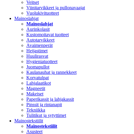
Veitset
Viinitarvikkeet ja pullonavaajat
Vuolukivituotteet
Mainoslahjat
Mainoslahjat
Aurinkolasit
Kustomoitavat tuotteet
Autotarvikkeet
Avaimenperät
Heijastimet
Huulirasvat
Hygieniatuotteet
Juomapullot
Kaulanauhat ja rannekkeet
Korvatulpat
Lahjalaatikot
Magneetit
Makeiset
Paperikassit ja lahjakassit
Pinssit ja rintanapit
Tekniikka
Tulitikut ja sytyttimet
Mainostekstiilit
Mainostekstiilit
Asusteet