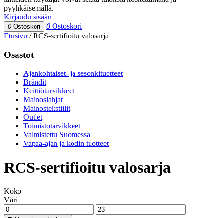
pyyhkäisemällä.
Kirjaudu sisään
0
Ostoskori
0
Ostoskori
Etusivu
/
RCS-sertifioitu valosarja
Osastot
Ajankohtaiset- ja sesonkituotteet
Brändit
Keittiötarvikkeet
Mainoslahjat
Mainostekstiilit
Outlet
Toimistotarvikkeet
Valmistettu Suomessa
Vapaa-ajan ja kodin tuotteet
RCS-sertifioitu valosarja
Koko
Väri