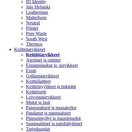
ID Identity
Jalo Helsinki
Leatherman
Matterhorn
Neutral
Printer
Pure Waste
South West
Thermos
Keittiötarvikkeet
Keittiötarvikkeet
Aterimet ja ottimet
Ensiapulaukut ja -tarvikkeet
Essut
Grillaustarvikkeet
Keittiölaitteet
Keittiöpyyhkeet ja tiskirätit
Keittiösetit
Leivontatarvikkeet
Mukit ja lasit
Paistomittarit ja munakellot
Patalaput ja pannualuset
Pippurimyllyt ja maustepurkit
Sammuttimet ja palohälyttimet
Tarjoiluastiat