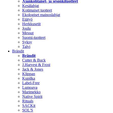
Ajankohtaiset- ja sesonkituotteet
Kesälahjat
Kotimaiset tuotteet
Ekologiset mainoslahjat
Etätyö
Herkkusetit
Joulu
Messut
Suomi-tuotteet
Syksy
Talvi
Brändit
Brändit
Cutter & Buck
J.Harvest & Frost
Jack & Jones
Klippan
Kupilka
Label-Free
Lumoava
Marimekko
Native Spirit
Rituals
SACKit
SOL'S