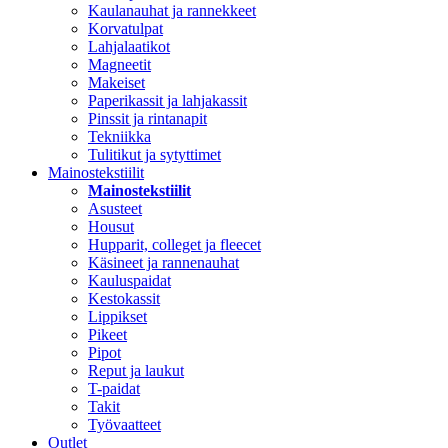
Kaulanauhat ja rannekkeet
Korvatulpat
Lahjalaatikot
Magneetit
Makeiset
Paperikassit ja lahjakassit
Pinssit ja rintanapit
Tekniikka
Tulitikut ja sytyttimet
Mainostekstiilit
Mainostekstiilit
Asusteet
Housut
Hupparit, colleget ja fleecet
Käsineet ja rannenauhat
Kauluspaidat
Kestokassit
Lippikset
Pikeet
Pipot
Reput ja laukut
T-paidat
Takit
Työvaatteet
Outlet