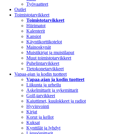
Työvaatteet
Outlet
Toimistotarvikkeet
Toimistotarvikkeet
Hiirimatot
Kalenterit
Kansiot
Käyntikorttikotelot
Mainoskynät
Muistikirjat ja muistilaput
Muut toimistotarvikkeet
Puhelintarvikkeet
Tietokonetarvikkeet
Vapaa-ajan ja kodin tuotteet
Vapaa-ajan ja kodin tuotteet
Liikunta ja urheilu
Askelmittarit ja sykemittarit
Golf-tarvikkeet
Kaiuttimet, kuulokkeet ja radiot
Hyvinvointi
Kirjat
Korut ja kellot
Kuksat
Kynttilät ja lyhdyt
Lämpömittarit