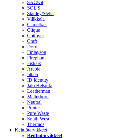
SACKit
SOL'S
Stanley/Stella
Vilikkala
Camelbak
Clique
Cottover
Craft
Dorre
Finlayson
Firephant
Fiskars
Arabia
Iittala
ID Identity
Jalo Helsinki
Leatherman
Matterhorn
Neutral
Printer
Pure Waste
South West
Thermos
Keittiötarvikkeet
Keittiötarvikkeet