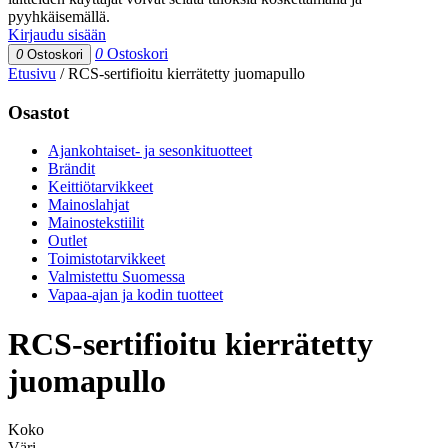
pyyhkäisemällä.
Kirjaudu sisään
0
Ostoskori
0
Ostoskori
Etusivu
/
RCS-sertifioitu kierrätetty juomapullo
Osastot
Ajankohtaiset- ja sesonkituotteet
Brändit
Keittiötarvikkeet
Mainoslahjat
Mainostekstiilit
Outlet
Toimistotarvikkeet
Valmistettu Suomessa
Vapaa-ajan ja kodin tuotteet
RCS-sertifioitu kierrätetty
juomapullo
Koko
Väri