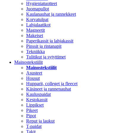
Hygieniatuotteet
Juomapullot
Kaulanauhat ja rannekkeet
Korvatulpat
Lahjalaatikot
Magneetit
Makeiset
Paperikassit ja lahjakassit
Pinssit ja rintanapit
Tekniikka
Tulitikut ja sytyttimet
Mainostekstiilit
Mainostekstiilit
Asusteet
Housut
Hupparit, colleget ja fleecet
Käsineet ja rannenauhat
Kauluspaidat
Kestokassit
Lippikset
Pikeet
Pipot
Reput ja laukut
T-paidat
Takit