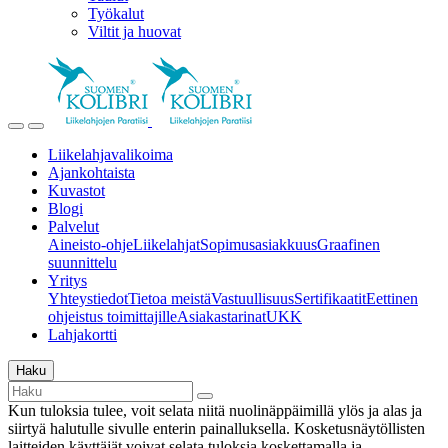
Työkalut
Viltit ja huovat
Liikelahjavalikoima
Ajankohtaista
Kuvastot
Blogi
Palvelut
Aineisto-ohje
Liikelahjat
Sopimusasiakkuus
Graafinen
suunnittelu
Yritys
Yhteystiedot
Tietoa meistä
Vastuullisuus
Sertifikaatit
Eettinen
ohjeistus toimittajille
Asiakastarinat
UKK
Lahjakortti
Haku
Kun tuloksia tulee, voit selata niitä nuolinäppäimillä ylös ja alas ja
siirtyä halutulle sivulle enterin painalluksella. Kosketusnäytöllisten
laitteiden käyttäjät voivat selata tuloksia koskettamalla ja