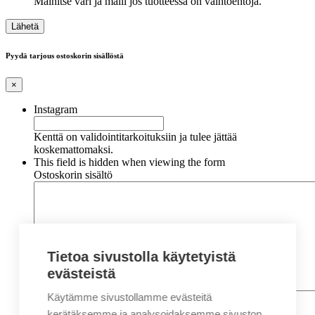
Mainitse väri ja malli jos tuotteessa on vaihtoehtoja.
Pyydä tarjous ostoskorin sisällöstä
×
Instagram
Kenttä on validointitarkoituksiin ja tulee jättää
koskemattomaksi.
This field is hidden when viewing the form
Ostoskorin sisältö
Tietoa sivustolla käytetyistä
evästeistä
Käytämme sivustollamme evästeitä
Nimi
*
Etunimi
kerätäksemme ja analysoidaksemme sivuston