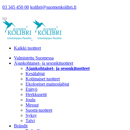
03 345 450 00
kolibri@suomenkolibri.fi
Kaikki tuotteet
Valmistettu Suomessa
Ajankohtaiset- ja sesonkituotteet
Ajankohtaiset- ja sesonkituotteet
Kesälahjat
Kotimaiset tuotteet
Ekologiset mainoslahjat
Etätyö
Herkkusetit
Joulu
Messut
Suomi-tuotteet
Syksy
Talvi
Brändit