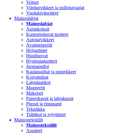
Veitset
Viinitarvikkeet ja pullonavaajat
Vuolukivituotteet
Mainoslahjat
Mainoslahjat
Aurinkolasit
Kustomoitavat tuotteet
Autotarvikkeet
Avaimenperät
Heijastimet
Huulirasvat
Hygieniatuotteet
Juomapullot
Kaulanauhat ja rannekkeet
Korvatulpat
Lahjalaatikot
Magneetit
Makeiset
Paperikassit ja lahjakassit
Pinssit ja rintanapit
Tekniikka
Tulitikut ja sytyttimet
Mainostekstiilit
Mainostekstiilit
Asusteet