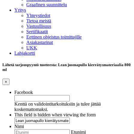
Graafinen suunnittelu
Yritys
Yhteystiedot
Tietoa meistä
Vastuullisuus
Sertifikaatit
Eettinen ohjeistus toimittajille
Asiakastarinat
UKK
Lahjakortti
Lähetä tarjouspyyntö tuotteesta: Lean juomapullo kierrätysmateriaalia 800
ml
×
Facebook
Kenttä on validointitarkoituksiin ja tulee jättää
koskemattomaksi.
This field is hidden when viewing the form
Nimi
Etunimi