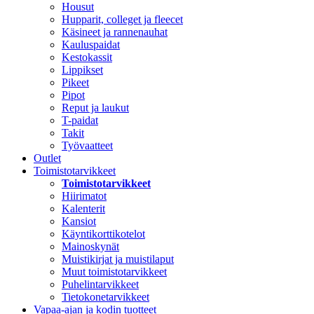
Housut
Hupparit, colleget ja fleecet
Käsineet ja rannenauhat
Kauluspaidat
Kestokassit
Lippikset
Pikeet
Pipot
Reput ja laukut
T-paidat
Takit
Työvaatteet
Outlet
Toimistotarvikkeet
Toimistotarvikkeet
Hiirimatot
Kalenterit
Kansiot
Käyntikorttikotelot
Mainoskynät
Muistikirjat ja muistilaput
Muut toimistotarvikkeet
Puhelintarvikkeet
Tietokonetarvikkeet
Vapaa-ajan ja kodin tuotteet