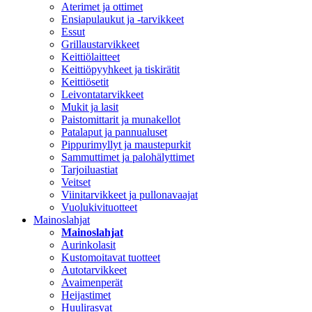
Aterimet ja ottimet
Ensiapulaukut ja -tarvikkeet
Essut
Grillaustarvikkeet
Keittiölaitteet
Keittiöpyyhkeet ja tiskirätit
Keittiösetit
Leivontatarvikkeet
Mukit ja lasit
Paistomittarit ja munakellot
Patalaput ja pannualuset
Pippurimyllyt ja maustepurkit
Sammuttimet ja palohälyttimet
Tarjoiluastiat
Veitset
Viinitarvikkeet ja pullonavaajat
Vuolukivituotteet
Mainoslahjat
Mainoslahjat
Aurinkolasit
Kustomoitavat tuotteet
Autotarvikkeet
Avaimenperät
Heijastimet
Huulirasvat