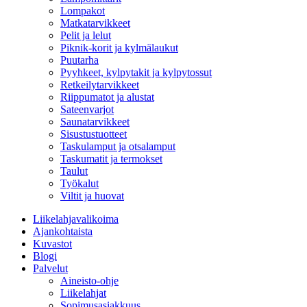
Lompakot
Matkatarvikkeet
Pelit ja lelut
Piknik-korit ja kylmälaukut
Puutarha
Pyyhkeet, kylpytakit ja kylpytossut
Retkeilytarvikkeet
Riippumatot ja alustat
Sateenvarjot
Saunatarvikkeet
Sisustustuotteet
Taskulamput ja otsalamput
Taskumatit ja termokset
Taulut
Työkalut
Viltit ja huovat
Liikelahjavalikoima
Ajankohtaista
Kuvastot
Blogi
Palvelut
Aineisto-ohje
Liikelahjat
Sopimusasiakkuus