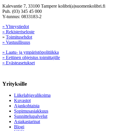
Kalevantie 7, 33100 Tampere kolibri(a)suomenkolibri.fi
Puh. (03) 345 45 000
Y-tunnus: 0833183-2
» Yhteystiedot
» Rekisteriseloste
»
Toimitusehdot
» Vastuullisuus
» Laatu- ja ympäristöpolitiikka
» Eettinen ohjeistus toimittajille
» Evästeasetukset
Yrityksille
Liikelahjavalikoima
Kuvastot
Ajankohtaista
Sopimusasiakkuus
Sunnittelupalvelut
Asiakastarinat
Blogi