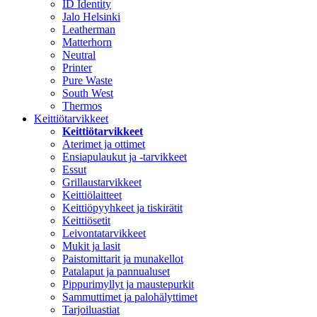
ID Identity
Jalo Helsinki
Leatherman
Matterhorn
Neutral
Printer
Pure Waste
South West
Thermos
Keittiötarvikkeet
Keittiötarvikkeet
Aterimet ja ottimet
Ensiapulaukut ja -tarvikkeet
Essut
Grillaustarvikkeet
Keittiölaitteet
Keittiöpyyhkeet ja tiskirätit
Keittiösetit
Leivontatarvikkeet
Mukit ja lasit
Paistomittarit ja munakellot
Patalaput ja pannualuset
Pippurimyllyt ja maustepurkit
Sammuttimet ja palohälyttimet
Tarjoiluastiat