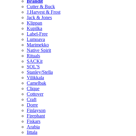
Brändit
Cutter & Buck
J.Harvest & Frost
Jack & Jones
Klippan
Kupilka
Label-Free
Lumoava
Marimekko
Native Spirit
Rituals
SACKit
SOL'S
Stanley/Stella
Vilikkala
Camelbak
Clique
Cottover
Craft
Dorre
Finlayson
Firephant
Fiskars
Arabia
Iittala