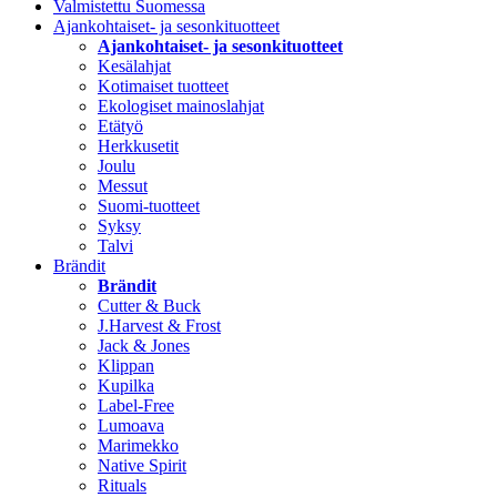
Valmistettu Suomessa
Ajankohtaiset- ja sesonkituotteet
Ajankohtaiset- ja sesonkituotteet
Kesälahjat
Kotimaiset tuotteet
Ekologiset mainoslahjat
Etätyö
Herkkusetit
Joulu
Messut
Suomi-tuotteet
Syksy
Talvi
Brändit
Brändit
Cutter & Buck
J.Harvest & Frost
Jack & Jones
Klippan
Kupilka
Label-Free
Lumoava
Marimekko
Native Spirit
Rituals