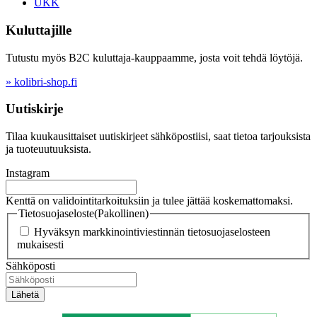
UKK
Kuluttajille
Tutustu myös B2C kuluttaja-kauppaamme, josta voit tehdä löytöjä.
» kolibri-shop.fi
Uutiskirje
Tilaa kuukausittaiset uutiskirjeet sähköpostiisi, saat tietoa tarjouksista
ja tuoteuutuuksista.
Instagram
Kenttä on validointitarkoituksiin ja tulee jättää koskemattomaksi.
Tietosuojaseloste
(Pakollinen)
Hyväksyn markkinointiviestinnän tietosuojaselosteen
mukaisesti
Sähköposti