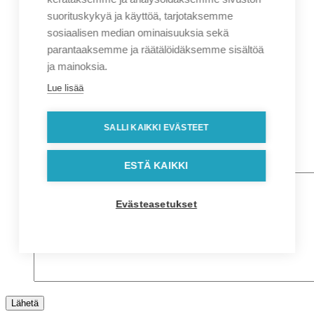
Sukunimi
suorituskykyä ja käyttöä, tarjotaksemme
Yritys
sosiaalisen median ominaisuuksia sekä
parantaaksemme ja räätälöidäksemme sisältöä
Sähköposti
*
ja mainoksia.
Puhelin
*
Lue lisää
Osoitetiedot
Lähiosoite
SALLI KAIKKI EVÄSTEET
Kaupunki
Postinumero
Viesti
ESTÄ KAIKKI
Evästeasetukset