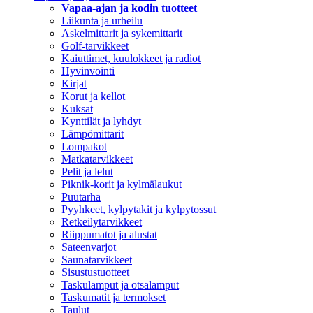
Vapaa-ajan ja kodin tuotteet
Liikunta ja urheilu
Askelmittarit ja sykemittarit
Golf-tarvikkeet
Kaiuttimet, kuulokkeet ja radiot
Hyvinvointi
Kirjat
Korut ja kellot
Kuksat
Kynttilät ja lyhdyt
Lämpömittarit
Lompakot
Matkatarvikkeet
Pelit ja lelut
Piknik-korit ja kylmälaukut
Puutarha
Pyyhkeet, kylpytakit ja kylpytossut
Retkeilytarvikkeet
Riippumatot ja alustat
Sateenvarjot
Saunatarvikkeet
Sisustustuotteet
Taskulamput ja otsalamput
Taskumatit ja termokset
Taulut