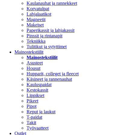
Kaulanauhat ja rannekkeet
Korvatulpat
Lahjalaatikot
Magneetit
Makeiset
Paperikassit ja lahjakassit
Pinssit ja rintanapit
Tekniikka
Tulitikut ja sytyttimet
Mainostekstiilit
Mainostekstiilit
Asusteet
Housut
Hupparit, colleget ja fleecet
Käsineet ja rannenauhat
Kauluspaidat
Kestokassit
Lippikset
Pikeet
Pipot
Reput ja laukut
T-paidat
Takit
Työvaatteet
Outlet