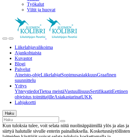
Työkalut
Viltit ja huovat
Liikelahjavalikoima
Ajankohtaista
Kuvastot
Blogi
Palvelut
Aineisto-ohje
Liikelahjat
Sopimusasiakkuus
Graafinen
suunnittelu
Yritys
Yhteystiedot
Tietoa meistä
Vastuullisuus
Sertifikaatit
Eettinen
ohjeistus toimittajille
Asiakastarinat
UKK
Lahjakortti
Haku
Kun tuloksia tulee, voit selata niitä nuolinäppäimillä ylös ja alas ja
siirtyä halutulle sivulle enterin painalluksella. Kosketusnäytöllisten
laitteiden käyttäjät voivat selata tuloksia koskettamalla ja