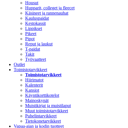
Housut
Hupparit, colleget ja fleecet
Käsineet ja rannenauhat
Kauluspaidat
Kestokassit
Lippikset
Pikeet
Pipot
Reput ja laukut
T-paidat
Takit
Työvaatteet
Outlet
Toimistotarvikkeet
Toimistotarvikkeet
Hiirimatot
Kalenterit
Kansiot
Käyntikorttikotelot
Mainoskynät
Muistikirjat ja muistilaput
Muut toimistotarvikkeet
Puhelintarvikkeet
Tietokonetarvikkeet
Vapaa-ajan ja kodin tuotteet