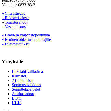
Puh. (03) 345 45 000
Y-tunnus: 0833183-2
» Yhteystiedot
» Rekisteriseloste
»
Toimitusehdot
» Vastuullisuus
» Laatu- ja ympäristöpolitiikka
» Eettinen ohjeistus toimittajille
» Evästeasetukset
Yrityksille
Liikelahjavalikoima
Kuvastot
Ajankohtaista
Sopimusasiakkuus
Sunnittelupalvelut
Asiakastarinat
Blogi
UKK