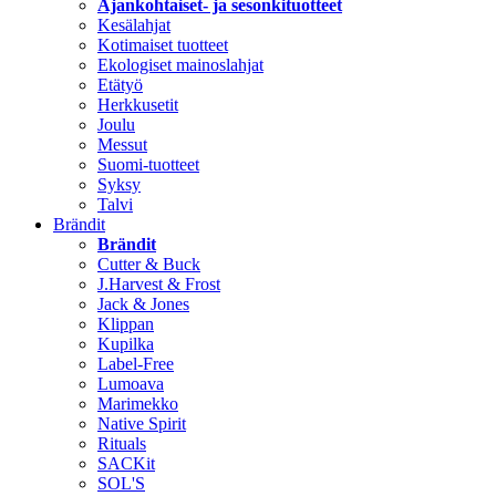
Ajankohtaiset- ja sesonkituotteet
Kesälahjat
Kotimaiset tuotteet
Ekologiset mainoslahjat
Etätyö
Herkkusetit
Joulu
Messut
Suomi-tuotteet
Syksy
Talvi
Brändit
Brändit
Cutter & Buck
J.Harvest & Frost
Jack & Jones
Klippan
Kupilka
Label-Free
Lumoava
Marimekko
Native Spirit
Rituals
SACKit
SOL'S