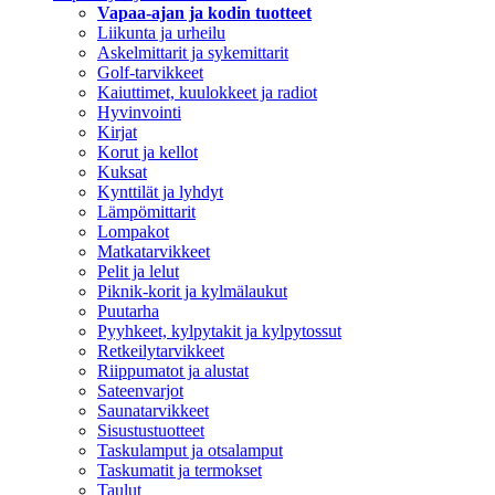
Vapaa-ajan ja kodin tuotteet
Liikunta ja urheilu
Askelmittarit ja sykemittarit
Golf-tarvikkeet
Kaiuttimet, kuulokkeet ja radiot
Hyvinvointi
Kirjat
Korut ja kellot
Kuksat
Kynttilät ja lyhdyt
Lämpömittarit
Lompakot
Matkatarvikkeet
Pelit ja lelut
Piknik-korit ja kylmälaukut
Puutarha
Pyyhkeet, kylpytakit ja kylpytossut
Retkeilytarvikkeet
Riippumatot ja alustat
Sateenvarjot
Saunatarvikkeet
Sisustustuotteet
Taskulamput ja otsalamput
Taskumatit ja termokset
Taulut