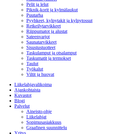
Pelit ja lelut
Piknik-korit ja kylmälaukut
Puutarha
Pyyhkeet, kylpytakit ja kylpytossut
Retkeilytarvikkeet
Riippumatot ja alustat
Sateenvarjot
Saunatarvikkeet
Sisustustuotteet
Taskulamput ja otsalamput
Taskumatit ja termokset
Taulut
Työkalut
Viltit ja huovat
Liikelahjavalikoima
Ajankohtaista
Kuvastot
Blogi
Palvelut
Aineisto-ohje
Liikelahjat
Sopimusasiakkuus
Graafinen suunnittelu
Yritys