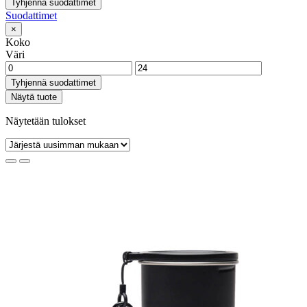
Tyhjennä suodattimet
Suodattimet
×
Koko
Väri
Tyhjennä suodattimet
Näytä tuote
Näytetään tulokset