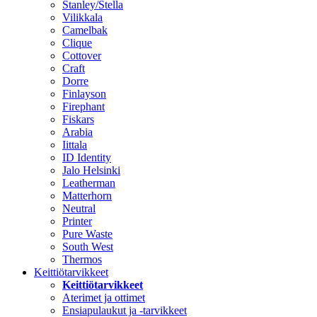
Stanley/Stella
Vilikkala
Camelbak
Clique
Cottover
Craft
Dorre
Finlayson
Firephant
Fiskars
Arabia
Iittala
ID Identity
Jalo Helsinki
Leatherman
Matterhorn
Neutral
Printer
Pure Waste
South West
Thermos
Keittiötarvikkeet
Keittiötarvikkeet
Aterimet ja ottimet
Ensiapulaukut ja -tarvikkeet