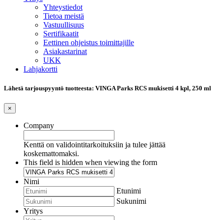
Yhteystiedot
Tietoa meistä
Vastuullisuus
Sertifikaatit
Eettinen ohjeistus toimittajille
Asiakastarinat
UKK
Lahjakortti
Lähetä tarjouspyyntö tuotteesta: VINGA Parks RCS mukisetti 4 kpl, 250 ml
×
Company
Kenttä on validointitarkoituksiin ja tulee jättää
koskemattomaksi.
This field is hidden when viewing the form
Nimi
Etunimi
Sukunimi
Yritys