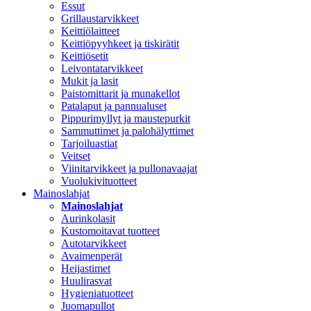
Essut
Grillaustarvikkeet
Keittiölaitteet
Keittiöpyyhkeet ja tiskirätit
Keittiösetit
Leivontatarvikkeet
Mukit ja lasit
Paistomittarit ja munakellot
Patalaput ja pannualuset
Pippurimyllyt ja maustepurkit
Sammuttimet ja palohälyttimet
Tarjoiluastiat
Veitset
Viinitarvikkeet ja pullonavaajat
Vuolukivituotteet
Mainoslahjat
Mainoslahjat
Aurinkolasit
Kustomoitavat tuotteet
Autotarvikkeet
Avaimenperät
Heijastimet
Huulirasvat
Hygieniatuotteet
Juomapullot