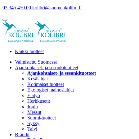
03 345 450 00
kolibri@suomenkolibri.fi
Kaikki tuotteet
Valmistettu Suomessa
Ajankohtaiset- ja sesonkituotteet
Ajankohtaiset- ja sesonkituotteet
Kesälahjat
Kotimaiset tuotteet
Ekologiset mainoslahjat
Etätyö
Herkkusetit
Joulu
Messut
Suomi-tuotteet
Syksy
Talvi
Brändit