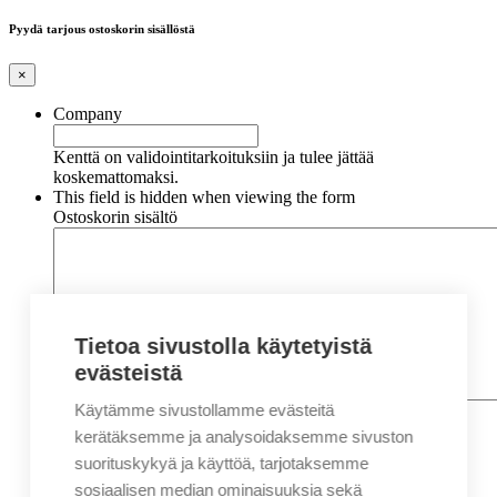
Pyydä tarjous ostoskorin sisällöstä
×
Company
Kenttä on validointitarkoituksiin ja tulee jättää
koskemattomaksi.
This field is hidden when viewing the form
Ostoskorin sisältö
Tietoa sivustolla käytetyistä
evästeistä
Käytämme sivustollamme evästeitä
Nimi
*
Etunimi
kerätäksemme ja analysoidaksemme sivuston
Sukunimi
suorituskykyä ja käyttöä, tarjotaksemme
Yritys
sosiaalisen median ominaisuuksia sekä