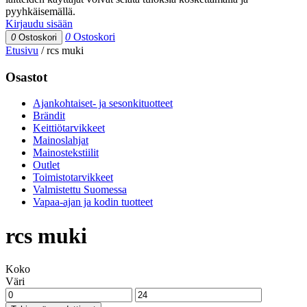
pyyhkäisemällä.
Kirjaudu sisään
0
Ostoskori
0
Ostoskori
Etusivu
/
rcs muki
Osastot
Ajankohtaiset- ja sesonkituotteet
Brändit
Keittiötarvikkeet
Mainoslahjat
Mainostekstiilit
Outlet
Toimistotarvikkeet
Valmistettu Suomessa
Vapaa-ajan ja kodin tuotteet
rcs muki
Koko
Väri