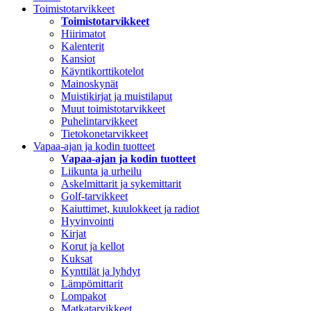
Toimistotarvikkeet
Toimistotarvikkeet
Hiirimatot
Kalenterit
Kansiot
Käyntikorttikotelot
Mainoskynät
Muistikirjat ja muistilaput
Muut toimistotarvikkeet
Puhelintarvikkeet
Tietokonetarvikkeet
Vapaa-ajan ja kodin tuotteet
Vapaa-ajan ja kodin tuotteet
Liikunta ja urheilu
Askelmittarit ja sykemittarit
Golf-tarvikkeet
Kaiuttimet, kuulokkeet ja radiot
Hyvinvointi
Kirjat
Korut ja kellot
Kuksat
Kynttilät ja lyhdyt
Lämpömittarit
Lompakot
Matkatarvikkeet