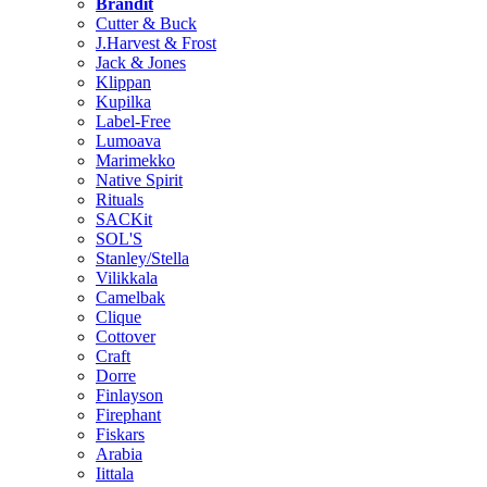
Brändit
Cutter & Buck
J.Harvest & Frost
Jack & Jones
Klippan
Kupilka
Label-Free
Lumoava
Marimekko
Native Spirit
Rituals
SACKit
SOL'S
Stanley/Stella
Vilikkala
Camelbak
Clique
Cottover
Craft
Dorre
Finlayson
Firephant
Fiskars
Arabia
Iittala