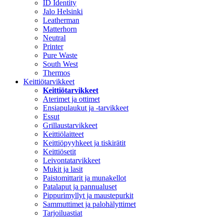
ID Identity
Jalo Helsinki
Leatherman
Matterhorn
Neutral
Printer
Pure Waste
South West
Thermos
Keittiötarvikkeet
Keittiötarvikkeet
Aterimet ja ottimet
Ensiapulaukut ja -tarvikkeet
Essut
Grillaustarvikkeet
Keittiölaitteet
Keittiöpyyhkeet ja tiskirätit
Keittiösetit
Leivontatarvikkeet
Mukit ja lasit
Paistomittarit ja munakellot
Patalaput ja pannualuset
Pippurimyllyt ja maustepurkit
Sammuttimet ja palohälyttimet
Tarjoiluastiat