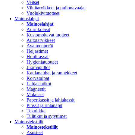
Veitset
Viinitarvikkeet ja pullonavaajat
Vuolukivituotteet
Mainoslahjat
Mainoslahjat
Aurinkolasit
Kustomoitavat tuotteet
Autotarvikkeet
Avaimenperät
Heijastimet
Huulirasvat
Hygieniatuotteet
Juomapullot
Kaulanauhat ja rannekkeet
Korvatulpat
Lahjalaatikot
Magneetit
Makeiset
Paperikassit ja lahjakassit
Pinssit ja rintanapit
Tekniikka
Tulitikut ja sytyttimet
Mainostekstiilit
Mainostekstiilit
Asusteet