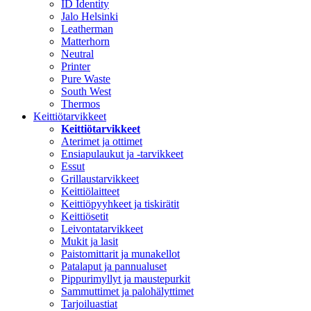
ID Identity
Jalo Helsinki
Leatherman
Matterhorn
Neutral
Printer
Pure Waste
South West
Thermos
Keittiötarvikkeet
Keittiötarvikkeet
Aterimet ja ottimet
Ensiapulaukut ja -tarvikkeet
Essut
Grillaustarvikkeet
Keittiölaitteet
Keittiöpyyhkeet ja tiskirätit
Keittiösetit
Leivontatarvikkeet
Mukit ja lasit
Paistomittarit ja munakellot
Patalaput ja pannualuset
Pippurimyllyt ja maustepurkit
Sammuttimet ja palohälyttimet
Tarjoiluastiat