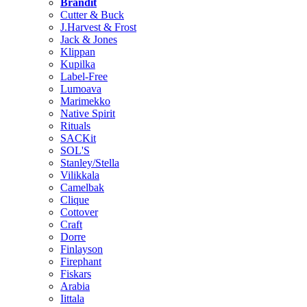
Brändit
Cutter & Buck
J.Harvest & Frost
Jack & Jones
Klippan
Kupilka
Label-Free
Lumoava
Marimekko
Native Spirit
Rituals
SACKit
SOL'S
Stanley/Stella
Vilikkala
Camelbak
Clique
Cottover
Craft
Dorre
Finlayson
Firephant
Fiskars
Arabia
Iittala