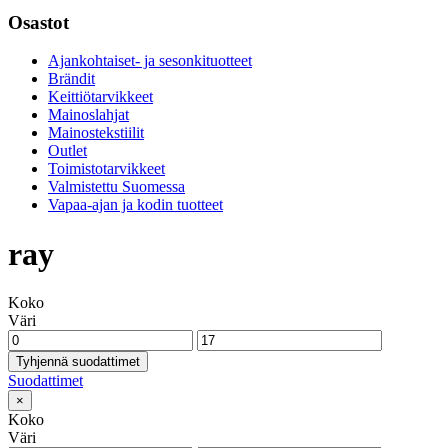
Osastot
Ajankohtaiset- ja sesonkituotteet
Brändit
Keittiötarvikkeet
Mainoslahjat
Mainostekstiilit
Outlet
Toimistotarvikkeet
Valmistettu Suomessa
Vapaa-ajan ja kodin tuotteet
ray
Koko
Väri
Tyhjennä suodattimet
Suodattimet
×
Koko
Väri