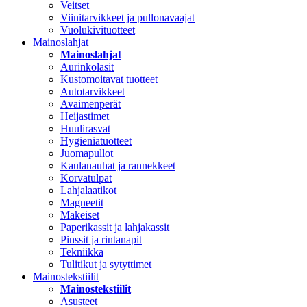
Veitset
Viinitarvikkeet ja pullonavaajat
Vuolukivituotteet
Mainoslahjat
Mainoslahjat
Aurinkolasit
Kustomoitavat tuotteet
Autotarvikkeet
Avaimenperät
Heijastimet
Huulirasvat
Hygieniatuotteet
Juomapullot
Kaulanauhat ja rannekkeet
Korvatulpat
Lahjalaatikot
Magneetit
Makeiset
Paperikassit ja lahjakassit
Pinssit ja rintanapit
Tekniikka
Tulitikut ja sytyttimet
Mainostekstiilit
Mainostekstiilit
Asusteet