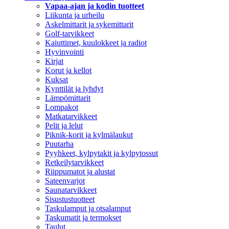
Vapaa-ajan ja kodin tuotteet
Liikunta ja urheilu
Askelmittarit ja sykemittarit
Golf-tarvikkeet
Kaiuttimet, kuulokkeet ja radiot
Hyvinvointi
Kirjat
Korut ja kellot
Kuksat
Kynttilät ja lyhdyt
Lämpömittarit
Lompakot
Matkatarvikkeet
Pelit ja lelut
Piknik-korit ja kylmälaukut
Puutarha
Pyyhkeet, kylpytakit ja kylpytossut
Retkeilytarvikkeet
Riippumatot ja alustat
Sateenvarjot
Saunatarvikkeet
Sisustustuotteet
Taskulamput ja otsalamput
Taskumatit ja termokset
Taulut