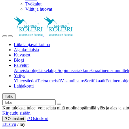
Työkalut
Viltit ja huovat
Liikelahjavalikoima
Ajankohtaista
Kuvastot
Blogi
Palvelut
Aineisto-ohje
Liikelahjat
Sopimusasiakkuus
Graafinen suunnittel
Yritys
Yhteystiedot
Tietoa meistä
Vastuullisuus
Sertifikaatit
Eettinen ohjei
Lahjakortti
Haku
Kun tuloksia tulee, voit selata niitä nuolinäppäimillä ylös ja alas ja si
Kirjaudu sisään
0
Ostoskori
0
Ostoskori
Etusivu
/
ray