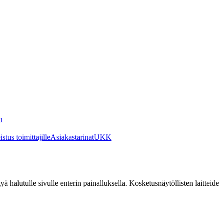
u
stus toimittajille
Asiakastarinat
UKK
irtyä halutulle sivulle enterin painalluksella. Kosketusnäytöllisten laittei