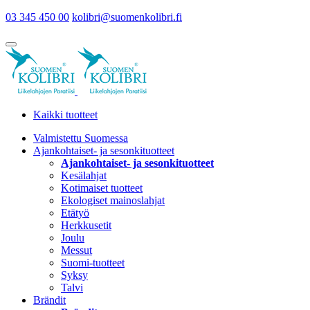
03 345 450 00
kolibri@suomenkolibri.fi
Kaikki tuotteet
Valmistettu Suomessa
Ajankohtaiset- ja sesonkituotteet
Ajankohtaiset- ja sesonkituotteet
Kesälahjat
Kotimaiset tuotteet
Ekologiset mainoslahjat
Etätyö
Herkkusetit
Joulu
Messut
Suomi-tuotteet
Syksy
Talvi
Brändit