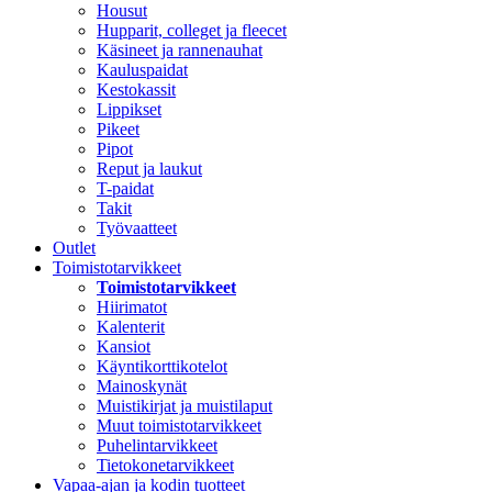
Housut
Hupparit, colleget ja fleecet
Käsineet ja rannenauhat
Kauluspaidat
Kestokassit
Lippikset
Pikeet
Pipot
Reput ja laukut
T-paidat
Takit
Työvaatteet
Outlet
Toimistotarvikkeet
Toimistotarvikkeet
Hiirimatot
Kalenterit
Kansiot
Käyntikorttikotelot
Mainoskynät
Muistikirjat ja muistilaput
Muut toimistotarvikkeet
Puhelintarvikkeet
Tietokonetarvikkeet
Vapaa-ajan ja kodin tuotteet