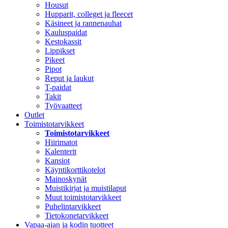
Housut
Hupparit, colleget ja fleecet
Käsineet ja rannenauhat
Kauluspaidat
Kestokassit
Lippikset
Pikeet
Pipot
Reput ja laukut
T-paidat
Takit
Työvaatteet
Outlet
Toimistotarvikkeet
Toimistotarvikkeet
Hiirimatot
Kalenterit
Kansiot
Käyntikorttikotelot
Mainoskynät
Muistikirjat ja muistilaput
Muut toimistotarvikkeet
Puhelintarvikkeet
Tietokonetarvikkeet
Vapaa-ajan ja kodin tuotteet