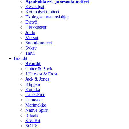
Ajankohtaiset- ja sesonkituotteet
Kesälahjat
Kotimaiset tuotteet
Ekologiset mainoslahjat
Etätyö
Herkkusetit
Joulu
Messut
Suomi-tuotteet
Syksy
Talvi
Brändit
Brändit
Cutter & Buck
J.Harvest & Frost
Jack & Jones
Klippan
Kupilka
Label-Free
Lumoava
Marimekko
Native Spirit
Rituals
SACKit
SOL'S