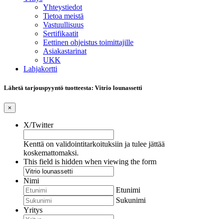
Yhteystiedot
Tietoa meistä
Vastuullisuus
Sertifikaatit
Eettinen ohjeistus toimittajille
Asiakastarinat
UKK
Lahjakortti
Lähetä tarjouspyyntö tuotteesta: Vitrio lounassetti
×
X/Twitter
Kenttä on validointitarkoituksiin ja tulee jättää
koskemattomaksi.
This field is hidden when viewing the form
Nimi
Etunimi
Sukunimi
Yritys