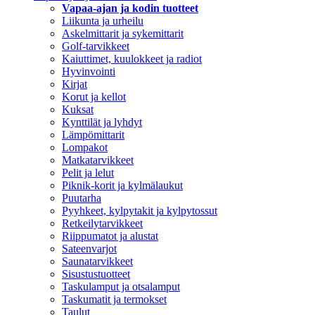
Vapaa-ajan ja kodin tuotteet
Liikunta ja urheilu
Askelmittarit ja sykemittarit
Golf-tarvikkeet
Kaiuttimet, kuulokkeet ja radiot
Hyvinvointi
Kirjat
Korut ja kellot
Kuksat
Kynttilät ja lyhdyt
Lämpömittarit
Lompakot
Matkatarvikkeet
Pelit ja lelut
Piknik-korit ja kylmälaukut
Puutarha
Pyyhkeet, kylpytakit ja kylpytossut
Retkeilytarvikkeet
Riippumatot ja alustat
Sateenvarjot
Saunatarvikkeet
Sisustustuotteet
Taskulamput ja otsalamput
Taskumatit ja termokset
Taulut