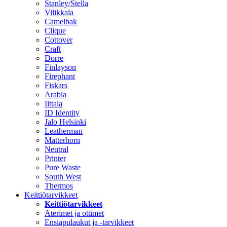
Stanley/Stella
Vilikkala
Camelbak
Clique
Cottover
Craft
Dorre
Finlayson
Firephant
Fiskars
Arabia
Iittala
ID Identity
Jalo Helsinki
Leatherman
Matterhorn
Neutral
Printer
Pure Waste
South West
Thermos
Keittiötarvikkeet
Keittiötarvikkeet
Aterimet ja ottimet
Ensiapulaukut ja -tarvikkeet