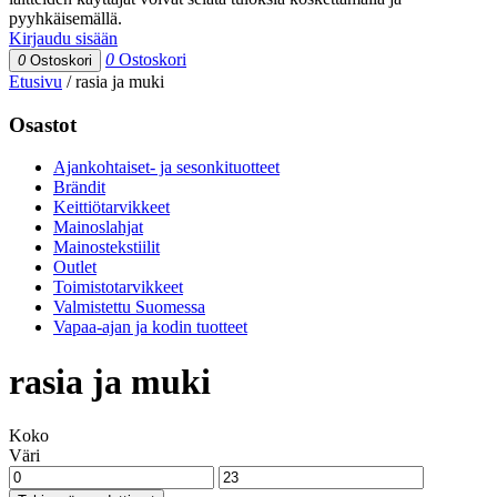
pyyhkäisemällä.
Kirjaudu sisään
0
Ostoskori
0
Ostoskori
Etusivu
/
rasia ja muki
Osastot
Ajankohtaiset- ja sesonkituotteet
Brändit
Keittiötarvikkeet
Mainoslahjat
Mainostekstiilit
Outlet
Toimistotarvikkeet
Valmistettu Suomessa
Vapaa-ajan ja kodin tuotteet
rasia ja muki
Koko
Väri