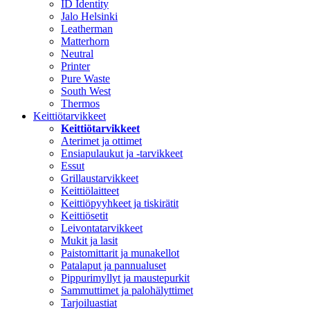
ID Identity
Jalo Helsinki
Leatherman
Matterhorn
Neutral
Printer
Pure Waste
South West
Thermos
Keittiötarvikkeet
Keittiötarvikkeet
Aterimet ja ottimet
Ensiapulaukut ja -tarvikkeet
Essut
Grillaustarvikkeet
Keittiölaitteet
Keittiöpyyhkeet ja tiskirätit
Keittiösetit
Leivontatarvikkeet
Mukit ja lasit
Paistomittarit ja munakellot
Patalaput ja pannualuset
Pippurimyllyt ja maustepurkit
Sammuttimet ja palohälyttimet
Tarjoiluastiat