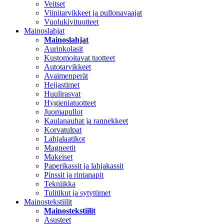
Veitset
Viinitarvikkeet ja pullonavaajat
Vuolukivituotteet
Mainoslahjat
Mainoslahjat
Aurinkolasit
Kustomoitavat tuotteet
Autotarvikkeet
Avaimenperät
Heijastimet
Huulirasvat
Hygieniatuotteet
Juomapullot
Kaulanauhat ja rannekkeet
Korvatulpat
Lahjalaatikot
Magneetit
Makeiset
Paperikassit ja lahjakassit
Pinssit ja rintanapit
Tekniikka
Tulitikut ja sytyttimet
Mainostekstiilit
Mainostekstiilit
Asusteet