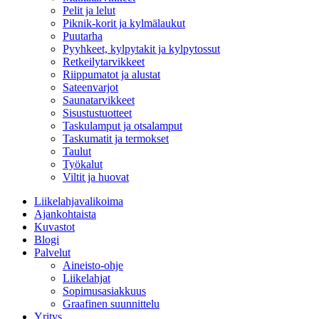
Pelit ja lelut
Piknik-korit ja kylmälaukut
Puutarha
Pyyhkeet, kylpytakit ja kylpytossut
Retkeilytarvikkeet
Riippumatot ja alustat
Sateenvarjot
Saunatarvikkeet
Sisustustuotteet
Taskulamput ja otsalamput
Taskumatit ja termokset
Taulut
Työkalut
Viltit ja huovat
Liikelahjavalikoima
Ajankohtaista
Kuvastot
Blogi
Palvelut
Aineisto-ohje
Liikelahjat
Sopimusasiakkuus
Graafinen suunnittelu
Yritys