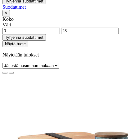
Tyhjennä suodattimet
Suodattimet
×
Koko
Väri
Tyhjennä suodattimet
Näytä tuote
Näytetään tulokset