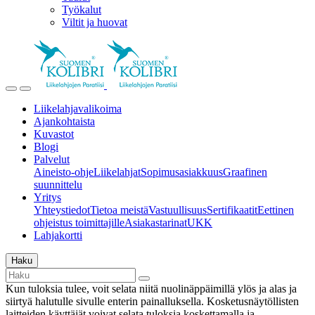
Työkalut
Viltit ja huovat
Liikelahjavalikoima
Ajankohtaista
Kuvastot
Blogi
Palvelut
Aineisto-ohje
Liikelahjat
Sopimusasiakkuus
Graafinen
suunnittelu
Yritys
Yhteystiedot
Tietoa meistä
Vastuullisuus
Sertifikaatit
Eettinen
ohjeistus toimittajille
Asiakastarinat
UKK
Lahjakortti
Haku
Kun tuloksia tulee, voit selata niitä nuolinäppäimillä ylös ja alas ja
siirtyä halutulle sivulle enterin painalluksella. Kosketusnäytöllisten
laitteiden käyttäjät voivat selata tuloksia koskettamalla ja