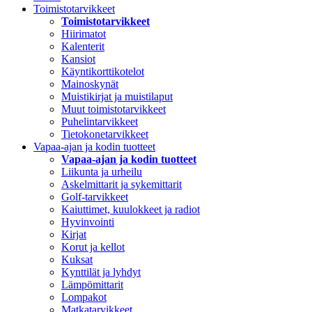
Toimistotarvikkeet
Toimistotarvikkeet
Hiirimatot
Kalenterit
Kansiot
Käyntikorttikotelot
Mainoskynät
Muistikirjat ja muistilaput
Muut toimistotarvikkeet
Puhelintarvikkeet
Tietokonetarvikkeet
Vapaa-ajan ja kodin tuotteet
Vapaa-ajan ja kodin tuotteet
Liikunta ja urheilu
Askelmittarit ja sykemittarit
Golf-tarvikkeet
Kaiuttimet, kuulokkeet ja radiot
Hyvinvointi
Kirjat
Korut ja kellot
Kuksat
Kynttilät ja lyhdyt
Lämpömittarit
Lompakot
Matkatarvikkeet