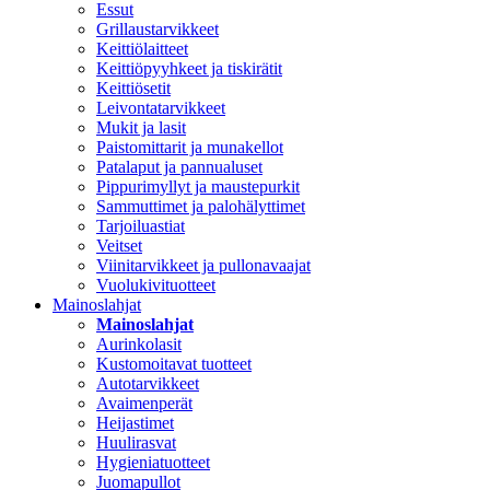
Essut
Grillaustarvikkeet
Keittiölaitteet
Keittiöpyyhkeet ja tiskirätit
Keittiösetit
Leivontatarvikkeet
Mukit ja lasit
Paistomittarit ja munakellot
Patalaput ja pannualuset
Pippurimyllyt ja maustepurkit
Sammuttimet ja palohälyttimet
Tarjoiluastiat
Veitset
Viinitarvikkeet ja pullonavaajat
Vuolukivituotteet
Mainoslahjat
Mainoslahjat
Aurinkolasit
Kustomoitavat tuotteet
Autotarvikkeet
Avaimenperät
Heijastimet
Huulirasvat
Hygieniatuotteet
Juomapullot