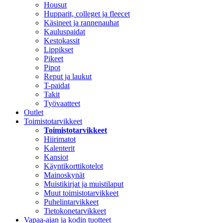
Housut
Hupparit, colleget ja fleecet
Käsineet ja rannenauhat
Kauluspaidat
Kestokassit
Lippikset
Pikeet
Pipot
Reput ja laukut
T-paidat
Takit
Työvaatteet
Outlet
Toimistotarvikkeet
Toimistotarvikkeet
Hiirimatot
Kalenterit
Kansiot
Käyntikorttikotelot
Mainoskynät
Muistikirjat ja muistilaput
Muut toimistotarvikkeet
Puhelintarvikkeet
Tietokonetarvikkeet
Vapaa-ajan ja kodin tuotteet