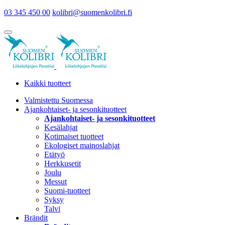
03 345 450 00
kolibri@suomenkolibri.fi
Kaikki tuotteet
Valmistettu Suomessa
Ajankohtaiset- ja sesonkituotteet
Ajankohtaiset- ja sesonkituotteet
Kesälahjat
Kotimaiset tuotteet
Ekologiset mainoslahjat
Etätyö
Herkkusetit
Joulu
Messut
Suomi-tuotteet
Syksy
Talvi
Brändit