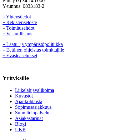
Puh. (03) 345 45 000
Y-tunnus: 0833183-2
» Yhteystiedot
» Rekisteriseloste
»
Toimitusehdot
» Vastuullisuus
» Laatu- ja ympäristöpolitiikka
» Eettinen ohjeistus toimittajille
» Evästeasetukset
Yrityksille
Liikelahjavalikoima
Kuvastot
Ajankohtaista
Sopimusasiakkuus
Sunnittelupalvelut
Asiakastarinat
Blogi
UKK