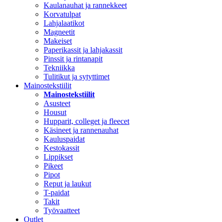
Kaulanauhat ja rannekkeet
Korvatulpat
Lahjalaatikot
Magneetit
Makeiset
Paperikassit ja lahjakassit
Pinssit ja rintanapit
Tekniikka
Tulitikut ja sytyttimet
Mainostekstiilit
Mainostekstiilit
Asusteet
Housut
Hupparit, colleget ja fleecet
Käsineet ja rannenauhat
Kauluspaidat
Kestokassit
Lippikset
Pikeet
Pipot
Reput ja laukut
T-paidat
Takit
Työvaatteet
Outlet