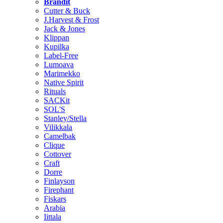
Brändit
Cutter & Buck
J.Harvest & Frost
Jack & Jones
Klippan
Kupilka
Label-Free
Lumoava
Marimekko
Native Spirit
Rituals
SACKit
SOL'S
Stanley/Stella
Vilikkala
Camelbak
Clique
Cottover
Craft
Dorre
Finlayson
Firephant
Fiskars
Arabia
Iittala