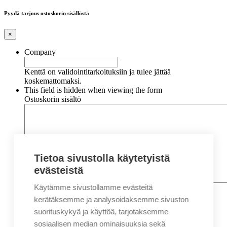
Pyydä tarjous ostoskorin sisällöstä
×
Company
Kenttä on validointitarkoituksiin ja tulee jättää
koskemattomaksi.
This field is hidden when viewing the form
Ostoskorin sisältö
Tietoa sivustolla käytetyistä
evästeistä
Käytämme sivustollamme evästeitä
Nimi
*
Etunimi
kerätäksemme ja analysoidaksemme sivuston
Sukunimi
suorituskykyä ja käyttöä, tarjotaksemme
Yritys
sosiaalisen median ominaisuuksia sekä