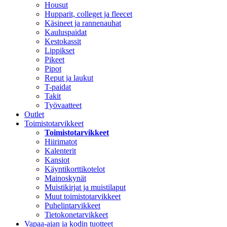
Housut
Hupparit, colleget ja fleecet
Käsineet ja rannenauhat
Kauluspaidat
Kestokassit
Lippikset
Pikeet
Pipot
Reput ja laukut
T-paidat
Takit
Työvaatteet
Outlet
Toimistotarvikkeet
Toimistotarvikkeet
Hiirimatot
Kalenterit
Kansiot
Käyntikorttikotelot
Mainoskynät
Muistikirjat ja muistilaput
Muut toimistotarvikkeet
Puhelintarvikkeet
Tietokonetarvikkeet
Vapaa-ajan ja kodin tuotteet