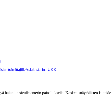
u
stus toimittajille
Asiakastarinat
UKK
irtyä halutulle sivulle enterin painalluksella. Kosketusnäytöllisten laittei