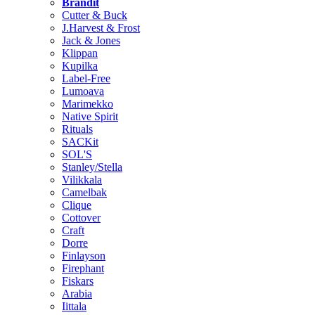
Brändit
Cutter & Buck
J.Harvest & Frost
Jack & Jones
Klippan
Kupilka
Label-Free
Lumoava
Marimekko
Native Spirit
Rituals
SACKit
SOL'S
Stanley/Stella
Vilikkala
Camelbak
Clique
Cottover
Craft
Dorre
Finlayson
Firephant
Fiskars
Arabia
Iittala