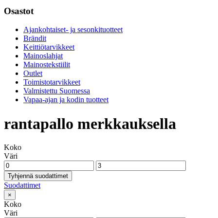
Osastot
Ajankohtaiset- ja sesonkituotteet
Brändit
Keittiötarvikkeet
Mainoslahjat
Mainostekstiilit
Outlet
Toimistotarvikkeet
Valmistettu Suomessa
Vapaa-ajan ja kodin tuotteet
rantapallo merkkauksella
Koko
Väri
Tyhjennä suodattimet
Suodattimet
×
Koko
Väri