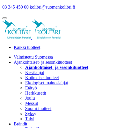
03 345 450 00
kolibri@suomenkolibri.fi
Kaikki tuotteet
Valmistettu Suomessa
Ajankohtaiset- ja sesonkituotteet
Ajankohtaiset- ja sesonkituotteet
Kesälahjat
Kotimaiset tuotteet
Ekologiset mainoslahjat
Etätyö
Herkkusetit
Joulu
Messut
Suomi-tuotteet
Syksy
Talvi
Brändit