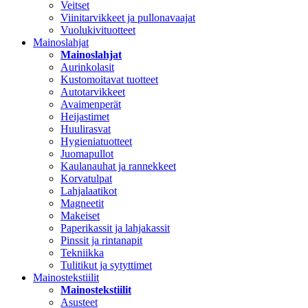
Veitset
Viinitarvikkeet ja pullonavaajat
Vuolukivituotteet
Mainoslahjat
Mainoslahjat
Aurinkolasit
Kustomoitavat tuotteet
Autotarvikkeet
Avaimenperät
Heijastimet
Huulirasvat
Hygieniatuotteet
Juomapullot
Kaulanauhat ja rannekkeet
Korvatulpat
Lahjalaatikot
Magneetit
Makeiset
Paperikassit ja lahjakassit
Pinssit ja rintanapit
Tekniikka
Tulitikut ja sytyttimet
Mainostekstiilit
Mainostekstiilit
Asusteet