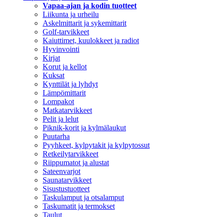
Vapaa-ajan ja kodin tuotteet
Liikunta ja urheilu
Askelmittarit ja sykemittarit
Golf-tarvikkeet
Kaiuttimet, kuulokkeet ja radiot
Hyvinvointi
Kirjat
Korut ja kellot
Kuksat
Kynttilät ja lyhdyt
Lämpömittarit
Lompakot
Matkatarvikkeet
Pelit ja lelut
Piknik-korit ja kylmälaukut
Puutarha
Pyyhkeet, kylpytakit ja kylpytossut
Retkeilytarvikkeet
Riippumatot ja alustat
Sateenvarjot
Saunatarvikkeet
Sisustustuotteet
Taskulamput ja otsalamput
Taskumatit ja termokset
Taulut