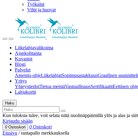
Työkalut
Viltit ja huovat
Liikelahjavalikoima
Ajankohtaista
Kuvastot
Blogi
Palvelut
Aineisto-ohje
Liikelahjat
Sopimusasiakkuus
Graafinen suunnittel
Yritys
Yhteystiedot
Tietoa meistä
Vastuullisuus
Sertifikaatit
Eettinen ohjei
Lahjakortti
Haku
Kun tuloksia tulee, voit selata niitä nuolinäppäimillä ylös ja alas ja si
Kirjaudu sisään
0
Ostoskori
0
Ostoskori
Etusivu
/
rantapallo merkkauksella