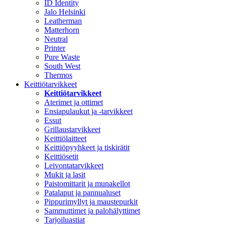
ID Identity
Jalo Helsinki
Leatherman
Matterhorn
Neutral
Printer
Pure Waste
South West
Thermos
Keittiötarvikkeet
Keittiötarvikkeet
Aterimet ja ottimet
Ensiapulaukut ja -tarvikkeet
Essut
Grillaustarvikkeet
Keittiölaitteet
Keittiöpyyhkeet ja tiskirätit
Keittiösetit
Leivontatarvikkeet
Mukit ja lasit
Paistomittarit ja munakellot
Patalaput ja pannualuset
Pippurimyllyt ja maustepurkit
Sammuttimet ja palohälyttimet
Tarjoiluastiat