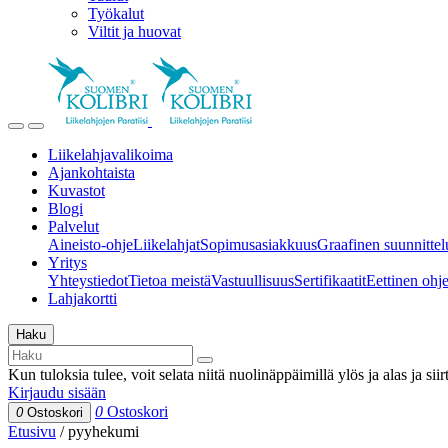
Työkalut
Viltit ja huovat
Liikelahjavalikoima
Ajankohtaista
Kuvastot
Blogi
Palvelut
Aineisto-ohje
Liikelahjat
Sopimusasiakkuus
Graafinen suunnittel
Yritys
Yhteystiedot
Tietoa meistä
Vastuullisuus
Sertifikaatit
Eettinen ohjei
Lahjakortti
Haku
Kun tuloksia tulee, voit selata niitä nuolinäppäimillä ylös ja alas ja si
Kirjaudu sisään
0
Ostoskori
0
Ostoskori
Etusivu
/
pyyhekumi