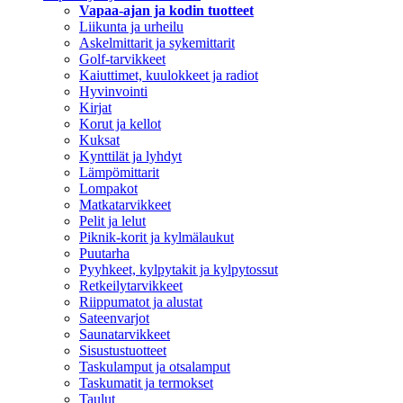
Vapaa-ajan ja kodin tuotteet
Liikunta ja urheilu
Askelmittarit ja sykemittarit
Golf-tarvikkeet
Kaiuttimet, kuulokkeet ja radiot
Hyvinvointi
Kirjat
Korut ja kellot
Kuksat
Kynttilät ja lyhdyt
Lämpömittarit
Lompakot
Matkatarvikkeet
Pelit ja lelut
Piknik-korit ja kylmälaukut
Puutarha
Pyyhkeet, kylpytakit ja kylpytossut
Retkeilytarvikkeet
Riippumatot ja alustat
Sateenvarjot
Saunatarvikkeet
Sisustustuotteet
Taskulamput ja otsalamput
Taskumatit ja termokset
Taulut