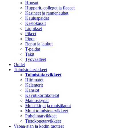
Housut
Hupparit, colleget ja fleecet
Käsineet ja rannenauhat
Kauluspaidat
Kestokassit
Lippikset
Pikeet
Pipot
Reput ja laukut
T-paidat
Takit
Työvaatteet
Outlet
Toimistotarvikkeet
Toimistotarvikkeet
Hiirimatot
Kalenterit
Kansiot
Käyntikorttikotelot
Mainoskynät
Muistikirjat ja muistilaput
Muut toimistotarvikkeet
Puhelintarvikkeet
Tietokonetarvikkeet
Vapaa-ajan ja kodin tuotteet