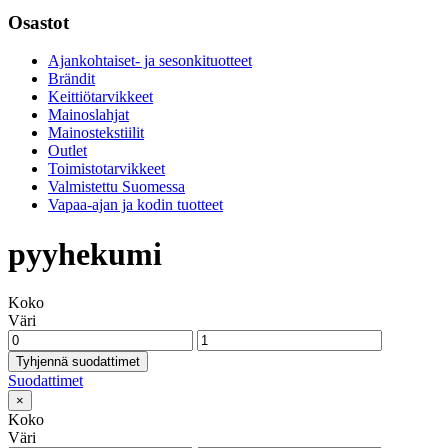
Osastot
Ajankohtaiset- ja sesonkituotteet
Brändit
Keittiötarvikkeet
Mainoslahjat
Mainostekstiilit
Outlet
Toimistotarvikkeet
Valmistettu Suomessa
Vapaa-ajan ja kodin tuotteet
pyyhekumi
Koko
Väri
Tyhjennä suodattimet
Suodattimet
×
Koko
Väri