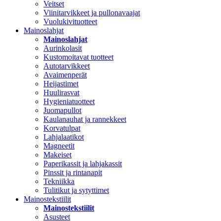
Veitset
Viinitarvikkeet ja pullonavaajat
Vuolukivituotteet
Mainoslahjat
Mainoslahjat
Aurinkolasit
Kustomoitavat tuotteet
Autotarvikkeet
Avaimenperät
Heijastimet
Huulirasvat
Hygieniatuotteet
Juomapullot
Kaulanauhat ja rannekkeet
Korvatulpat
Lahjalaatikot
Magneetit
Makeiset
Paperikassit ja lahjakassit
Pinssit ja rintanapit
Tekniikka
Tulitikut ja sytyttimet
Mainostekstiilit
Mainostekstiilit
Asusteet