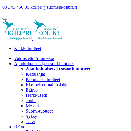
03 345 450 00
kolibri@suomenkolibri.fi
Kaikki tuotteet
Valmistettu Suomessa
Ajankohtaiset- ja sesonkituotteet
Ajankohtaiset- ja sesonkituotteet
Kesälahjat
Kotimaiset tuotteet
Ekologiset mainoslahjat
Etätyö
Herkkusetit
Joulu
Messut
Suomi-tuotteet
Syksy
Talvi
Brändit