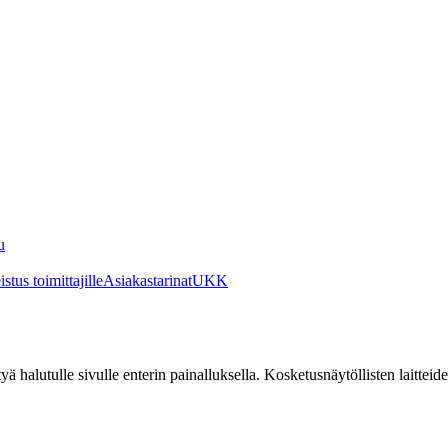
u
stus toimittajille
Asiakastarinat
UKK
irtyä halutulle sivulle enterin painalluksella. Kosketusnäytöllisten laittei