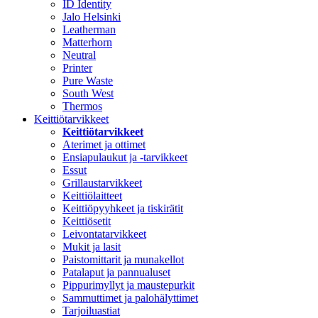
ID Identity
Jalo Helsinki
Leatherman
Matterhorn
Neutral
Printer
Pure Waste
South West
Thermos
Keittiötarvikkeet
Keittiötarvikkeet
Aterimet ja ottimet
Ensiapulaukut ja -tarvikkeet
Essut
Grillaustarvikkeet
Keittiölaitteet
Keittiöpyyhkeet ja tiskirätit
Keittiösetit
Leivontatarvikkeet
Mukit ja lasit
Paistomittarit ja munakellot
Patalaput ja pannualuset
Pippurimyllyt ja maustepurkit
Sammuttimet ja palohälyttimet
Tarjoiluastiat