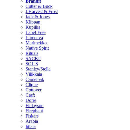
Brändit
Cutter & Buck
J.Harvest & Frost
Jack & Jones
Klippan
Kupilka
Label-Free
Lumoava
Marimekko
Native Spirit
Rituals
SACKit
SOL'S
Stanley/Stella
Vilikkala
Camelbak
Clique
Cottover
Craft
Dorre
Finlayson
Firephant
Fiskars
Arabia
Iittala