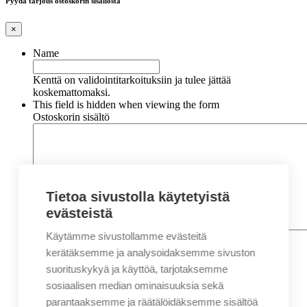
Pyydä tarjous ostoskorin sisällöstä
×
Name
Kenttä on validointitarkoituksiin ja tulee jättää
koskemattomaksi.
This field is hidden when viewing the form
Ostoskorin sisältö
Tietoa sivustolla käytetyistä
evästeistä
Käytämme sivustollamme evästeitä
Nimi
*
Etunimi
kerätäksemme ja analysoidaksemme sivuston
Sukunimi
suorituskykyä ja käyttöä, tarjotaksemme
Yritys
sosiaalisen median ominaisuuksia sekä
parantaaksemme ja räätälöidäksemme sisältöä
Sähköposti
*