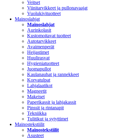
Veitset
Viinitarvikkeet ja pullonavaajat
Vuolukivituotteet
Mainoslahjat
Mainoslahjat
Aurinkolasit
Kustomoitavat tuotteet
Autotarvikkeet
Avaimenperät
Heijastimet
Huulirasvat
Hygieniatuotteet
Juomapullot
Kaulanauhat ja rannekkeet
Korvatulpat
Lahjalaatikot
Magneetit
Makeiset
Paperikassit ja lahjakassit
Pinssit ja rintanapit
Tekniikka
Tulitikut ja sytyttimet
Mainostekstiilit
Mainostekstiilit
Asusteet