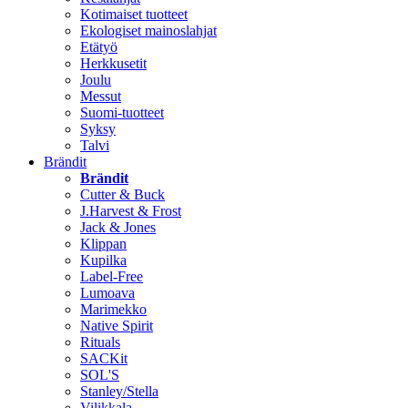
Kotimaiset tuotteet
Ekologiset mainoslahjat
Etätyö
Herkkusetit
Joulu
Messut
Suomi-tuotteet
Syksy
Talvi
Brändit
Brändit
Cutter & Buck
J.Harvest & Frost
Jack & Jones
Klippan
Kupilka
Label-Free
Lumoava
Marimekko
Native Spirit
Rituals
SACKit
SOL'S
Stanley/Stella
Vilikkala