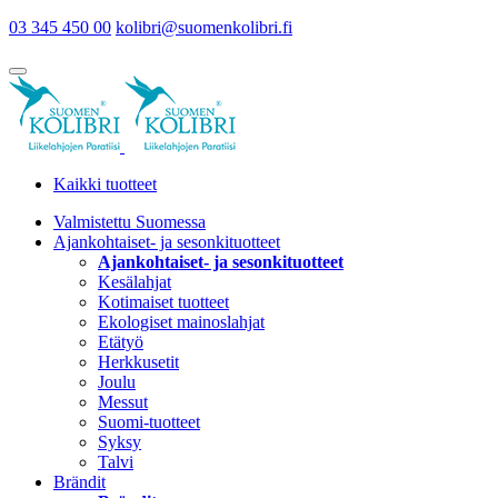
03 345 450 00
kolibri@suomenkolibri.fi
Kaikki tuotteet
Valmistettu Suomessa
Ajankohtaiset- ja sesonkituotteet
Ajankohtaiset- ja sesonkituotteet
Kesälahjat
Kotimaiset tuotteet
Ekologiset mainoslahjat
Etätyö
Herkkusetit
Joulu
Messut
Suomi-tuotteet
Syksy
Talvi
Brändit