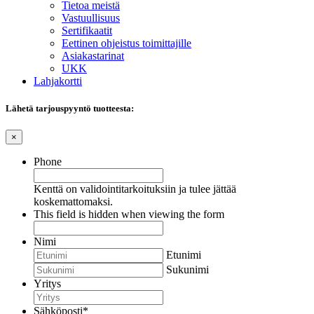
Tietoa meistä
Vastuullisuus
Sertifikaatit
Eettinen ohjeistus toimittajille
Asiakastarinat
UKK
Lahjakortti
Lähetä tarjouspyyntö tuotteesta:
×
Phone
Kenttä on validointitarkoituksiin ja tulee jättää
koskemattomaksi.
This field is hidden when viewing the form
Nimi
Etunimi
Sukunimi
Yritys
Sähköposti
*