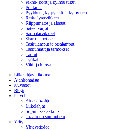
Piknik-korit ja kylmälaukut
Puutarha
Pyyhkeet, kylpytakit ja kylpytossut
Retkeilytarvikkeet
Riippumatot ja alustat
Sateenvarjot
Saunatarvikkeet
Sisustustuotteet
Taskulamput ja otsalamput
Taskumatit ja termokset
Taulut
Työkalut
Viltit ja huovat
Liikelahjavalikoima
Ajankohtaista
Kuvastot
Blogi
Palvelut
Aineisto-ohje
Liikelahjat
Sopimusasiakkuus
Graafinen suunnittelu
Yritys
Yhteystiedot