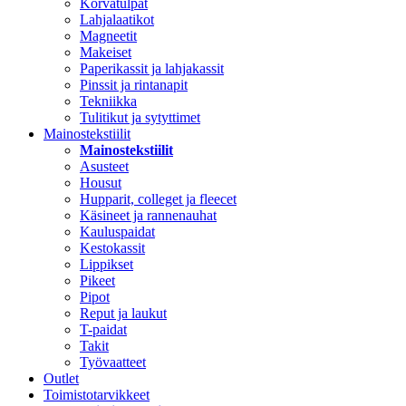
Korvatulpat
Lahjalaatikot
Magneetit
Makeiset
Paperikassit ja lahjakassit
Pinssit ja rintanapit
Tekniikka
Tulitikut ja sytyttimet
Mainostekstiilit
Mainostekstiilit
Asusteet
Housut
Hupparit, colleget ja fleecet
Käsineet ja rannenauhat
Kauluspaidat
Kestokassit
Lippikset
Pikeet
Pipot
Reput ja laukut
T-paidat
Takit
Työvaatteet
Outlet
Toimistotarvikkeet