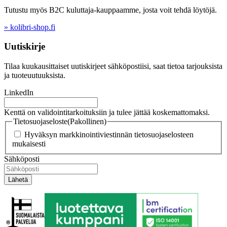
Tutustu myös B2C kuluttaja-kauppaamme, josta voit tehdä löytöjä.
» kolibri-shop.fi
Uutiskirje
Tilaa kuukausittaiset uutiskirjeet sähköpostiisi, saat tietoa tarjouksista
ja tuoteuutuuksista.
LinkedIn
Kenttä on validointitarkoituksiin ja tulee jättää koskemattomaksi.
Tietosuojaseloste
(Pakollinen)
Hyväksyn markkinointiviestinnän tietosuojaselosteen
mukaisesti
Sähköposti