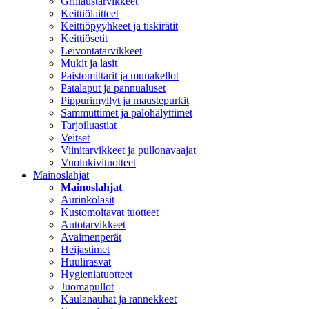
Grillaustarvikkeet
Keittiölaitteet
Keittiöpyyhkeet ja tiskirätit
Keittiösetit
Leivontatarvikkeet
Mukit ja lasit
Paistomittarit ja munakellot
Patalaput ja pannualuset
Pippurimyllyt ja maustepurkit
Sammuttimet ja palohälyttimet
Tarjoiluastiat
Veitset
Viinitarvikkeet ja pullonavaajat
Vuolukivituotteet
Mainoslahjat
Mainoslahjat
Aurinkolasit
Kustomoitavat tuotteet
Autotarvikkeet
Avaimenperät
Heijastimet
Huulirasvat
Hygieniatuotteet
Juomapullot
Kaulanauhat ja rannekkeet