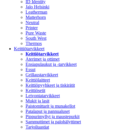
ID Identity
Jalo Helsinki
Leatherman
Matterhorn
Neutral
Printer
Pure Waste
South West
Thermos
Keittiötarvikkeet
Keittiötarvikkeet
Aterimet ja ottimet
Ensiapulaukut ja -tarvikkeet
Essut
Grillaustarvikkeet
Keittiölaitteet
Keittiöpyyhkeet ja tiskirätit
Keittiösetit
Leivontatarvikkeet
Mukit ja lasit
Paistomittarit ja munakellot
Patalaput ja pannualuset
Pippurimyllyt ja maustepurkit
Sammuttimet ja palohälyttimet
Tarjoiluastiat