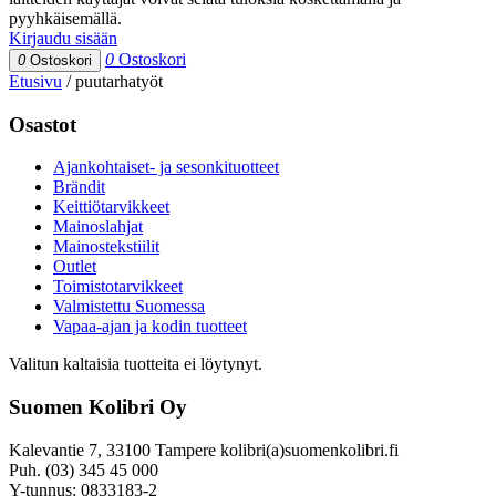
pyyhkäisemällä.
Kirjaudu sisään
0
Ostoskori
0
Ostoskori
Etusivu
/
puutarhatyöt
Osastot
Ajankohtaiset- ja sesonkituotteet
Brändit
Keittiötarvikkeet
Mainoslahjat
Mainostekstiilit
Outlet
Toimistotarvikkeet
Valmistettu Suomessa
Vapaa-ajan ja kodin tuotteet
Valitun kaltaisia tuotteita ei löytynyt.
Suomen Kolibri Oy
Kalevantie 7, 33100 Tampere kolibri(a)suomenkolibri.fi
Puh. (03) 345 45 000
Y-tunnus: 0833183-2