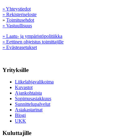
» Yhteystiedot
» Rekisteriseloste
»
Toimitusehdot
» Vastuullisuus
» Laatu- ja ympäristöpolitiikka
» Eettinen ohjeistus toimittajille
» Evästeasetukset
Yrityksille
Liikelahjavalikoima
Kuvastot
Ajankohtaista
Sopimusasiakkuus
Sunnittelupalvelut
Asiakastarinat
Blogi
UKK
Kuluttajille