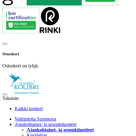
Ostoskori
Ostoskori on tyhjä.
Takaisin
Kaikki tuotteet
Valmistettu Suomessa
Ajankohtaiset- ja sesonkituotteet
Ajankohtaiset- ja sesonkituotteet
Kesälahjat