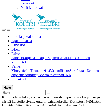
Työkalut
Viltit ja huovat
Liikelahjavalikoima
Ajankohtaista
Kuvastot
Blogi
Palvelut
Aineisto-ohje
Liikelahjat
Sopimusasiakkuus
Graafinen
suunnittelu
Yritys
Yhteystiedot
Tietoa meistä
Vastuullisuus
Sertifikaatit
Eettinen
ohjeistus toimittajille
Asiakastarinat
UKK
Lahjakortti
Haku
Kun tuloksia tulee, voit selata niitä nuolinäppäimillä ylös ja alas ja
siirtyä halutulle sivulle enterin painalluksella. Kosketusnäytöllisten
laitteiden käyttäjät voivat selata tuloksia koskettamalla ja