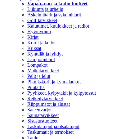
Vapaa-ajan ja kodin tuotteet
Liikunta ja urheilu
Askelmittarit ja sykemittarit
Golf-tarvikkeet
Kaiuttimet, kuulokkeet ja radiot
Hyvinvointi
Kirjat
Korut ja kellot
Kuksat
Kynttilät ja lyhdyt
Lämpömittarit
Lompakot
Matkatarvikkeet
Pelit ja lelut
Piknik-korit ja kylmälaukut
Puutarha
Pyyhkeet, kylpytakit ja kylpytossut
Retkeilytarvikkeet
Riippumatot ja alustat
Sateenvarjot
Saunatarvikkeet
Sisustustuotteet
Taskulamput ja otsalamput
Taskumatit ja termokset
Taulut