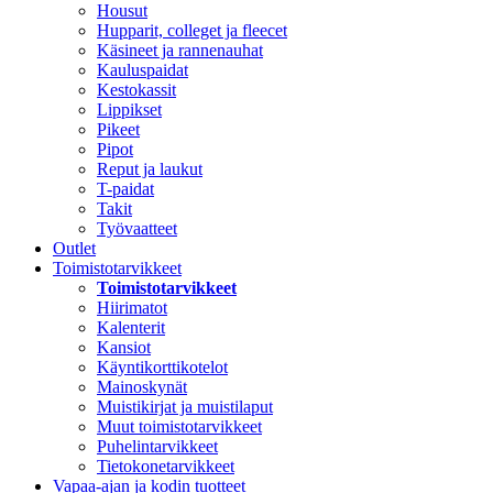
Housut
Hupparit, colleget ja fleecet
Käsineet ja rannenauhat
Kauluspaidat
Kestokassit
Lippikset
Pikeet
Pipot
Reput ja laukut
T-paidat
Takit
Työvaatteet
Outlet
Toimistotarvikkeet
Toimistotarvikkeet
Hiirimatot
Kalenterit
Kansiot
Käyntikorttikotelot
Mainoskynät
Muistikirjat ja muistilaput
Muut toimistotarvikkeet
Puhelintarvikkeet
Tietokonetarvikkeet
Vapaa-ajan ja kodin tuotteet