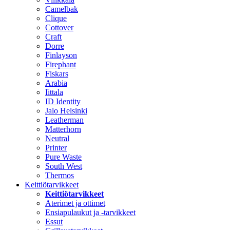
Camelbak
Clique
Cottover
Craft
Dorre
Finlayson
Firephant
Fiskars
Arabia
Iittala
ID Identity
Jalo Helsinki
Leatherman
Matterhorn
Neutral
Printer
Pure Waste
South West
Thermos
Keittiötarvikkeet
Keittiötarvikkeet
Aterimet ja ottimet
Ensiapulaukut ja -tarvikkeet
Essut