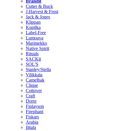
Brändit
Cutter & Buck
J.Harvest & Frost
Jack & Jones
Klippan
Kupilka
Label-Free
Lumoava
Marimekko
Native Spirit
Rituals
SACKit
SOL'S
Stanley/Stella
Vilikkala
Camelbak
Clique
Cottover
Craft
Dorre
Finlayson
Firephant
Fiskars
Arabia
Iittala