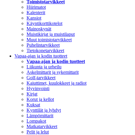
Toimistotarvikkeet
Hiirimatot
Kalenterit
Kansiot
Käyntikorttikotelot
Mainoskynät
Muistikirjat ja muistilaput
Muut toimistotarvikkeet
Puhelintarvikkeet
Tietokonetarvikkeet
Vapaa-ajan ja kodin tuotteet
Vapaa-ajan ja kodin tuotteet
Liikunta ja urheilu
Askelmittarit ja sykemittarit
Golf-tarvikkeet
Kaiuttimet, kuulokkeet ja radiot
Hyvinvointi
Kirjat
Korut ja kellot
Kuksat
Kynttilät ja lyhdyt
Lämpömittarit
Lompakot
Matkatarvikkeet
Pelit ja lelut