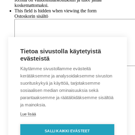
koskemattomaksi.
This field is hidden when viewing the form
Ostoskorin sisältö
Tietoa sivustolla käytetyistä
evästeistä
Käytämme sivustollamme evästeitä
Nimi
*
Etunimi
kerätäksemme ja analysoidaksemme sivuston
Sukunimi
suorituskykyä ja käyttöä, tarjotaksemme
Yritys
sosiaalisen median ominaisuuksia sekä
parantaaksemme ja räätälöidäksemme sisältöä
Sähköposti
*
ja mainoksia.
Puhelin
*
Lue lisää
Osoitetiedot
Lähiosoite
SALLI KAIKKI EVÄSTEET