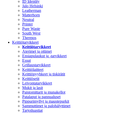
ID Identity
Jalo Helsinki
Leatherman
Matterhorn
Neutral
Printer
Pure Waste
South West
Thermos
Keittiötarvikkeet
Keittiötarvikkeet
Aterimet ja ottimet
Ensiapulaukut ja -tarvikkeet
Essut
Grillaustarvikkeet
Keittiölaitteet
Keittiöpyyhkeet ja tiskirätit
Keittiösetit
Leivontatarvikkeet
Mukit ja lasit
Paistomittarit ja munakellot
Patalaput ja pannualuset
Pippurimyllyt ja maustepurkit
Sammuttimet ja palohälyttimet
Tarjoiluastiat