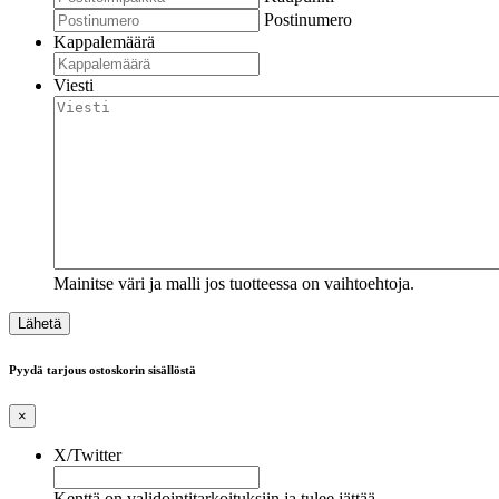
Postinumero
Kappalemäärä
Viesti
Mainitse väri ja malli jos tuotteessa on vaihtoehtoja.
Pyydä tarjous ostoskorin sisällöstä
×
X/Twitter
Kenttä on validointitarkoituksiin ja tulee jättää