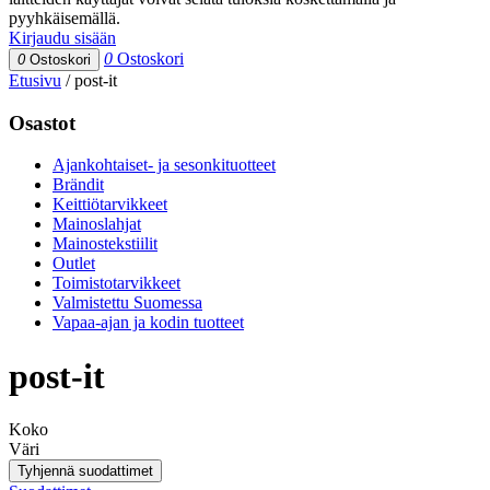
pyyhkäisemällä.
Kirjaudu sisään
0
Ostoskori
0
Ostoskori
Etusivu
/
post-it
Osastot
Ajankohtaiset- ja sesonkituotteet
Brändit
Keittiötarvikkeet
Mainoslahjat
Mainostekstiilit
Outlet
Toimistotarvikkeet
Valmistettu Suomessa
Vapaa-ajan ja kodin tuotteet
post-it
Koko
Väri
Tyhjennä suodattimet