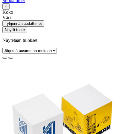
Suodattimet
×
Koko
Väri
Tyhjennä suodattimet
Näytä tuote
Näytetään tulokset