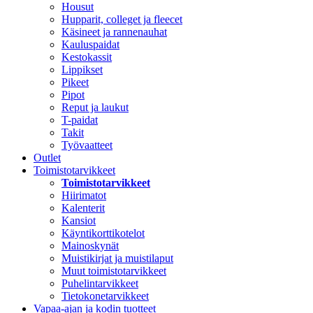
Housut
Hupparit, colleget ja fleecet
Käsineet ja rannenauhat
Kauluspaidat
Kestokassit
Lippikset
Pikeet
Pipot
Reput ja laukut
T-paidat
Takit
Työvaatteet
Outlet
Toimistotarvikkeet
Toimistotarvikkeet
Hiirimatot
Kalenterit
Kansiot
Käyntikorttikotelot
Mainoskynät
Muistikirjat ja muistilaput
Muut toimistotarvikkeet
Puhelintarvikkeet
Tietokonetarvikkeet
Vapaa-ajan ja kodin tuotteet