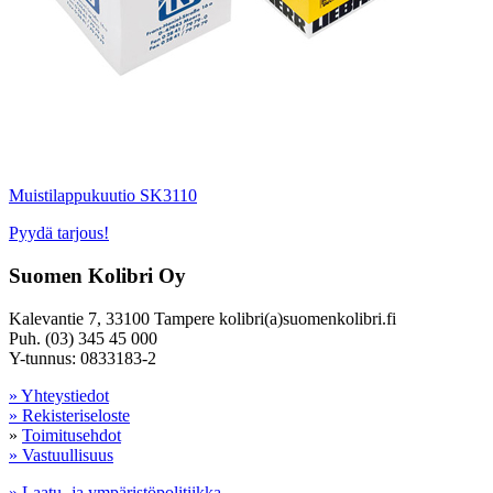
Muistilappukuutio SK3110
Pyydä tarjous!
Suomen Kolibri Oy
Kalevantie 7, 33100 Tampere kolibri(a)suomenkolibri.fi
Puh. (03) 345 45 000
Y-tunnus: 0833183-2
» Yhteystiedot
» Rekisteriseloste
»
Toimitusehdot
» Vastuullisuus
» Laatu- ja ympäristöpolitiikka