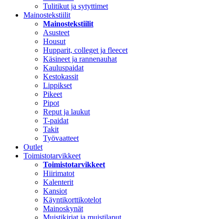
Tulitikut ja sytyttimet
Mainostekstiilit
Mainostekstiilit
Asusteet
Housut
Hupparit, colleget ja fleecet
Käsineet ja rannenauhat
Kauluspaidat
Kestokassit
Lippikset
Pikeet
Pipot
Reput ja laukut
T-paidat
Takit
Työvaatteet
Outlet
Toimistotarvikkeet
Toimistotarvikkeet
Hiirimatot
Kalenterit
Kansiot
Käyntikorttikotelot
Mainoskynät
Muistikirjat ja muistilaput