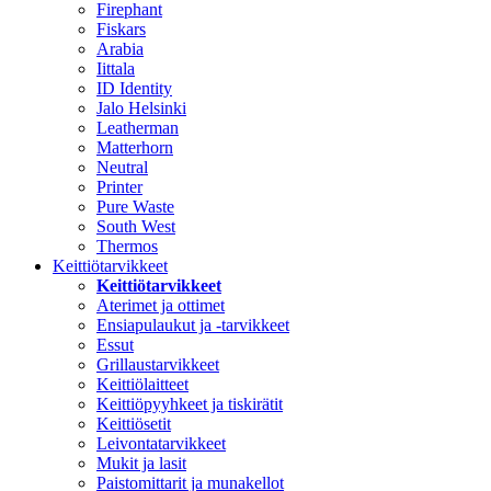
Firephant
Fiskars
Arabia
Iittala
ID Identity
Jalo Helsinki
Leatherman
Matterhorn
Neutral
Printer
Pure Waste
South West
Thermos
Keittiötarvikkeet
Keittiötarvikkeet
Aterimet ja ottimet
Ensiapulaukut ja -tarvikkeet
Essut
Grillaustarvikkeet
Keittiölaitteet
Keittiöpyyhkeet ja tiskirätit
Keittiösetit
Leivontatarvikkeet
Mukit ja lasit
Paistomittarit ja munakellot