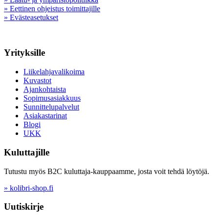
» Eettinen ohjeistus toimittajille
» Evästeasetukset
Yrityksille
Liikelahjavalikoima
Kuvastot
Ajankohtaista
Sopimusasiakkuus
Sunnittelupalvelut
Asiakastarinat
Blogi
UKK
Kuluttajille
Tutustu myös B2C kuluttaja-kauppaamme, josta voit tehdä löytöjä.
» kolibri-shop.fi
Uutiskirje