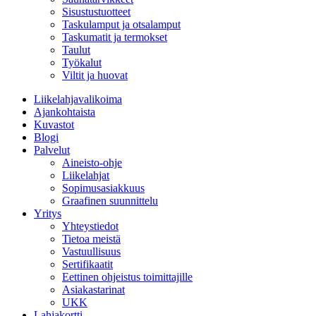
Sisustustuotteet
Taskulamput ja otsalamput
Taskumatit ja termokset
Taulut
Työkalut
Viltit ja huovat
Liikelahjavalikoima
Ajankohtaista
Kuvastot
Blogi
Palvelut
Aineisto-ohje
Liikelahjat
Sopimusasiakkuus
Graafinen suunnittelu
Yritys
Yhteystiedot
Tietoa meistä
Vastuullisuus
Sertifikaatit
Eettinen ohjeistus toimittajille
Asiakastarinat
UKK
Lahjakortti