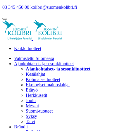
03 345 450 00
kolibri@suomenkolibri.fi
Kaikki tuotteet
Valmistettu Suomessa
Ajankohtaiset- ja sesonkituotteet
Ajankohtaiset- ja sesonkituotteet
Kesälahjat
Kotimaiset tuotteet
Ekologiset mainoslahjat
Etätyö
Herkkusetit
Joulu
Messut
Suomi-tuotteet
Syksy
Talvi
Brändit