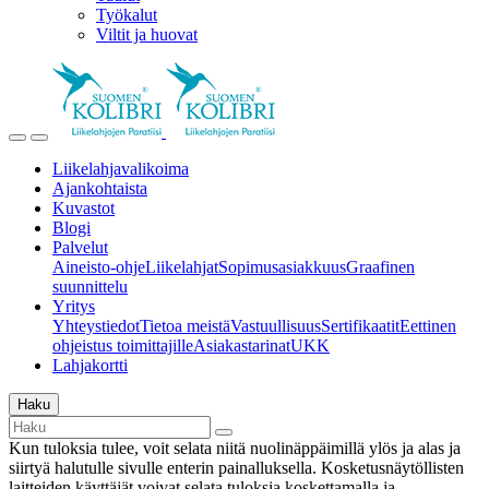
Työkalut
Viltit ja huovat
Liikelahjavalikoima
Ajankohtaista
Kuvastot
Blogi
Palvelut
Aineisto-ohje
Liikelahjat
Sopimusasiakkuus
Graafinen
suunnittelu
Yritys
Yhteystiedot
Tietoa meistä
Vastuullisuus
Sertifikaatit
Eettinen
ohjeistus toimittajille
Asiakastarinat
UKK
Lahjakortti
Haku
Kun tuloksia tulee, voit selata niitä nuolinäppäimillä ylös ja alas ja
siirtyä halutulle sivulle enterin painalluksella. Kosketusnäytöllisten
laitteiden käyttäjät voivat selata tuloksia koskettamalla ja