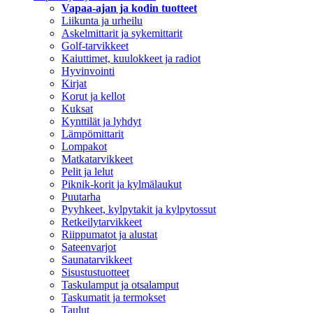
Vapaa-ajan ja kodin tuotteet
Liikunta ja urheilu
Askelmittarit ja sykemittarit
Golf-tarvikkeet
Kaiuttimet, kuulokkeet ja radiot
Hyvinvointi
Kirjat
Korut ja kellot
Kuksat
Kynttilät ja lyhdyt
Lämpömittarit
Lompakot
Matkatarvikkeet
Pelit ja lelut
Piknik-korit ja kylmälaukut
Puutarha
Pyyhkeet, kylpytakit ja kylpytossut
Retkeilytarvikkeet
Riippumatot ja alustat
Sateenvarjot
Saunatarvikkeet
Sisustustuotteet
Taskulamput ja otsalamput
Taskumatit ja termokset
Taulut