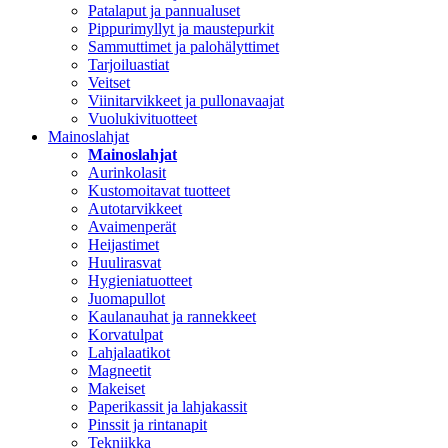
Patalaput ja pannualuset
Pippurimyllyt ja maustepurkit
Sammuttimet ja palohälyttimet
Tarjoiluastiat
Veitset
Viinitarvikkeet ja pullonavaajat
Vuolukivituotteet
Mainoslahjat
Mainoslahjat
Aurinkolasit
Kustomoitavat tuotteet
Autotarvikkeet
Avaimenperät
Heijastimet
Huulirasvat
Hygieniatuotteet
Juomapullot
Kaulanauhat ja rannekkeet
Korvatulpat
Lahjalaatikot
Magneetit
Makeiset
Paperikassit ja lahjakassit
Pinssit ja rintanapit
Tekniikka