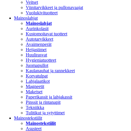
Veitset
Viinitarvikkeet ja pullonavaajat
Vuolukivituotteet
Mainoslahjat
Mainoslahjat
Aurinkolasit
Kustomoitavat tuotteet
Autotarvikkeet
Avaimenperät
Heijastimet
Huulirasvat
Hygieniatuotteet
Juomapullot
Kaulanauhat ja rannekkeet
Korvatulpat
Lahjalaatikot
Magneetit
Makeiset
Paperikassit ja lahjakassit
Pinssit ja rintanapit
Tekniikka
Tulitikut ja sytyttimet
Mainostekstiilit
Mainostekstiilit
Asusteet