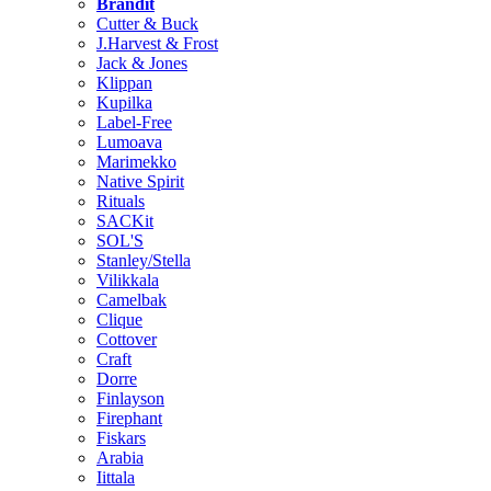
Brändit
Cutter & Buck
J.Harvest & Frost
Jack & Jones
Klippan
Kupilka
Label-Free
Lumoava
Marimekko
Native Spirit
Rituals
SACKit
SOL'S
Stanley/Stella
Vilikkala
Camelbak
Clique
Cottover
Craft
Dorre
Finlayson
Firephant
Fiskars
Arabia
Iittala