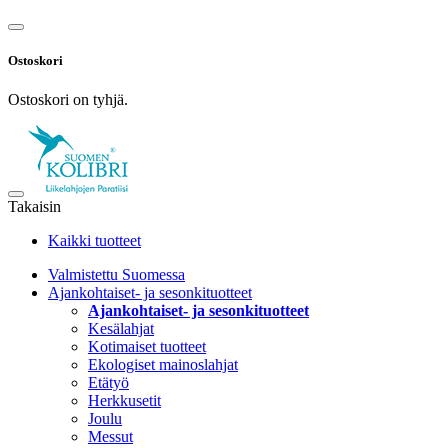
Ostoskori
Ostoskori on tyhjä.
Takaisin
Kaikki tuotteet
Valmistettu Suomessa
Ajankohtaiset- ja sesonkituotteet
Ajankohtaiset- ja sesonkituotteet
Kesälahjat
Kotimaiset tuotteet
Ekologiset mainoslahjat
Etätyö
Herkkusetit
Joulu
Messut