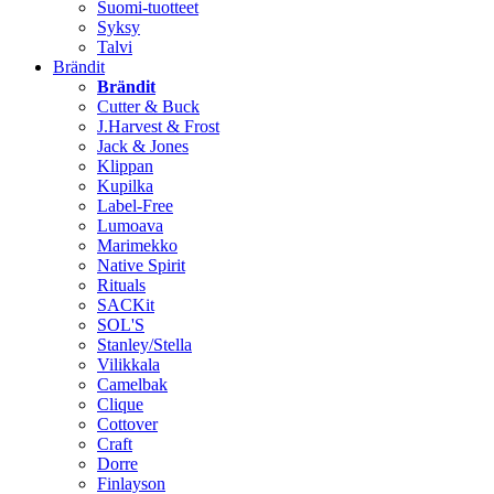
Suomi-tuotteet
Syksy
Talvi
Brändit
Brändit
Cutter & Buck
J.Harvest & Frost
Jack & Jones
Klippan
Kupilka
Label-Free
Lumoava
Marimekko
Native Spirit
Rituals
SACKit
SOL'S
Stanley/Stella
Vilikkala
Camelbak
Clique
Cottover
Craft
Dorre
Finlayson