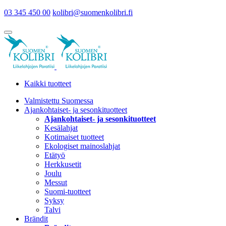
03 345 450 00
kolibri@suomenkolibri.fi
Kaikki tuotteet
Valmistettu Suomessa
Ajankohtaiset- ja sesonkituotteet
Ajankohtaiset- ja sesonkituotteet
Kesälahjat
Kotimaiset tuotteet
Ekologiset mainoslahjat
Etätyö
Herkkusetit
Joulu
Messut
Suomi-tuotteet
Syksy
Talvi
Brändit