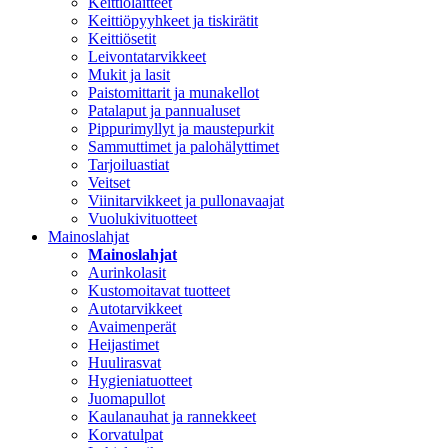
Keittiölaitteet
Keittiöpyyhkeet ja tiskirätit
Keittiösetit
Leivontatarvikkeet
Mukit ja lasit
Paistomittarit ja munakellot
Patalaput ja pannualuset
Pippurimyllyt ja maustepurkit
Sammuttimet ja palohälyttimet
Tarjoiluastiat
Veitset
Viinitarvikkeet ja pullonavaajat
Vuolukivituotteet
Mainoslahjat
Mainoslahjat
Aurinkolasit
Kustomoitavat tuotteet
Autotarvikkeet
Avaimenperät
Heijastimet
Huulirasvat
Hygieniatuotteet
Juomapullot
Kaulanauhat ja rannekkeet
Korvatulpat