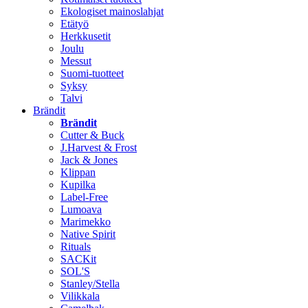
Ekologiset mainoslahjat
Etätyö
Herkkusetit
Joulu
Messut
Suomi-tuotteet
Syksy
Talvi
Brändit
Brändit
Cutter & Buck
J.Harvest & Frost
Jack & Jones
Klippan
Kupilka
Label-Free
Lumoava
Marimekko
Native Spirit
Rituals
SACKit
SOL'S
Stanley/Stella
Vilikkala