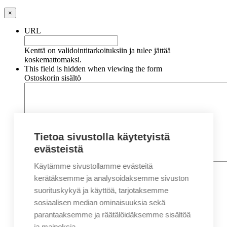
×
URL
Kenttä on validointitarkoituksiin ja tulee jättää
koskemattomaksi.
This field is hidden when viewing the form
Ostoskorin sisältö
Tietoa sivustolla käytetyistä
evästeistä
Käytämme sivustollamme evästeitä
Nimi
*
Etunimi
kerätäksemme ja analysoidaksemme sivuston
Sukunimi
suorituskykyä ja käyttöä, tarjotaksemme
Yritys
sosiaalisen median ominaisuuksia sekä
parantaaksemme ja räätälöidäksemme sisältöä
Sähköposti
*
ja mainoksia.