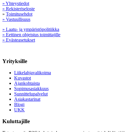
» Yhteystiedot
» Rekisteriseloste
»
Toimitusehdot
» Vastuullisuus
» Laatu- ja ympäristöpolitiikka
» Eettinen ohjeistus toimittajille
» Evästeasetukset
Yrityksille
Liikelahjavalikoima
Kuvastot
Ajankohtaista
Sopimusasiakkuus
Sunnittelupalvelut
Asiakastarinat
Blogi
UKK
Kuluttajille