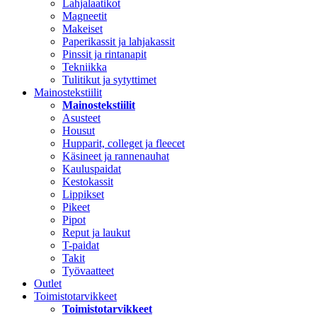
Lahjalaatikot
Magneetit
Makeiset
Paperikassit ja lahjakassit
Pinssit ja rintanapit
Tekniikka
Tulitikut ja sytyttimet
Mainostekstiilit
Mainostekstiilit
Asusteet
Housut
Hupparit, colleget ja fleecet
Käsineet ja rannenauhat
Kauluspaidat
Kestokassit
Lippikset
Pikeet
Pipot
Reput ja laukut
T-paidat
Takit
Työvaatteet
Outlet
Toimistotarvikkeet
Toimistotarvikkeet