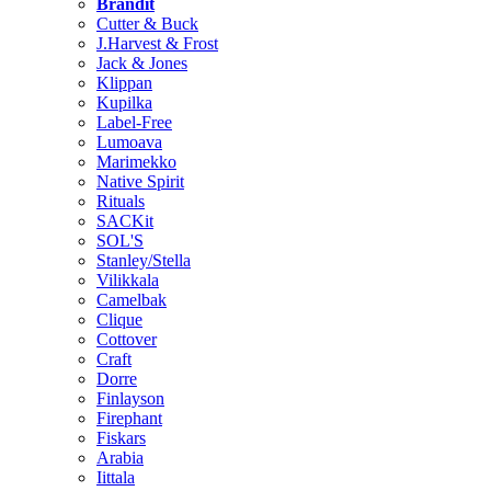
Brändit
Cutter & Buck
J.Harvest & Frost
Jack & Jones
Klippan
Kupilka
Label-Free
Lumoava
Marimekko
Native Spirit
Rituals
SACKit
SOL'S
Stanley/Stella
Vilikkala
Camelbak
Clique
Cottover
Craft
Dorre
Finlayson
Firephant
Fiskars
Arabia
Iittala