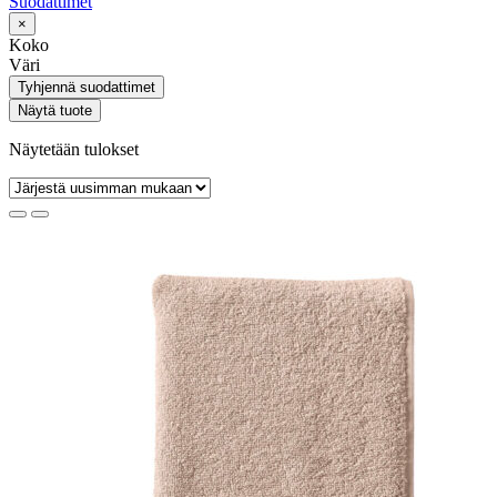
Suodattimet
×
Koko
Väri
Tyhjennä suodattimet
Näytä tuote
Näytetään tulokset