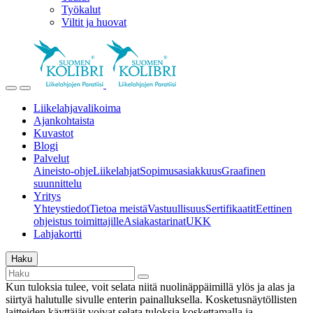
Työkalut
Viltit ja huovat
Liikelahjavalikoima
Ajankohtaista
Kuvastot
Blogi
Palvelut
Aineisto-ohje
Liikelahjat
Sopimusasiakkuus
Graafinen
suunnittelu
Yritys
Yhteystiedot
Tietoa meistä
Vastuullisuus
Sertifikaatit
Eettinen
ohjeistus toimittajille
Asiakastarinat
UKK
Lahjakortti
Haku
Kun tuloksia tulee, voit selata niitä nuolinäppäimillä ylös ja alas ja
siirtyä halutulle sivulle enterin painalluksella. Kosketusnäytöllisten
laitteiden käyttäjät voivat selata tuloksia koskettamalla ja