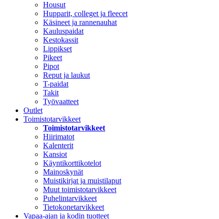
Housut
Hupparit, colleget ja fleecet
Käsineet ja rannenauhat
Kauluspaidat
Kestokassit
Lippikset
Pikeet
Pipot
Reput ja laukut
T-paidat
Takit
Työvaatteet
Outlet
Toimistotarvikkeet
Toimistotarvikkeet
Hiirimatot
Kalenterit
Kansiot
Käyntikorttikotelot
Mainoskynät
Muistikirjat ja muistilaput
Muut toimistotarvikkeet
Puhelintarvikkeet
Tietokonetarvikkeet
Vapaa-ajan ja kodin tuotteet