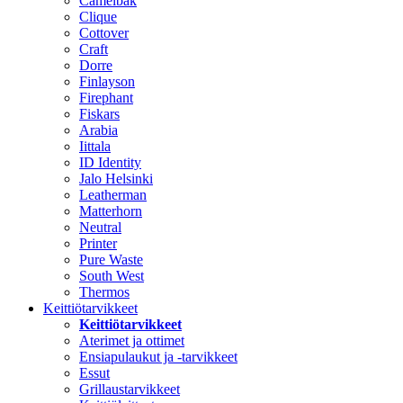
Camelbak
Clique
Cottover
Craft
Dorre
Finlayson
Firephant
Fiskars
Arabia
Iittala
ID Identity
Jalo Helsinki
Leatherman
Matterhorn
Neutral
Printer
Pure Waste
South West
Thermos
Keittiötarvikkeet
Keittiötarvikkeet
Aterimet ja ottimet
Ensiapulaukut ja -tarvikkeet
Essut
Grillaustarvikkeet