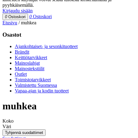
pyyhkäisemällä.
Kirjaudu sisään
0
Ostoskori
0
Ostoskori
Etusivu
/
muhkea
Osastot
Ajankohtaiset- ja sesonkituotteet
Brändit
Keittiötarvikkeet
Mainoslahjat
Mainostekstiilit
Outlet
Toimistotarvikkeet
Valmistettu Suomessa
Vapaa-ajan ja kodin tuotteet
muhkea
Koko
Väri
Tyhjennä suodattimet