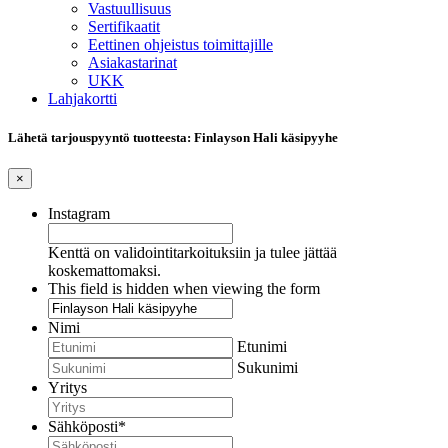
Vastuullisuus
Sertifikaatit
Eettinen ohjeistus toimittajille
Asiakastarinat
UKK
Lahjakortti
Lähetä tarjouspyyntö tuotteesta: Finlayson Hali käsipyyhe
×
Instagram
Kenttä on validointitarkoituksiin ja tulee jättää
koskemattomaksi.
This field is hidden when viewing the form
Nimi
Etunimi
Sukunimi
Yritys
Sähköposti
*