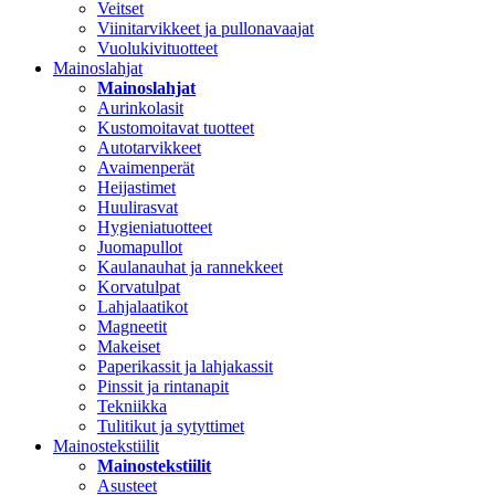
Veitset
Viinitarvikkeet ja pullonavaajat
Vuolukivituotteet
Mainoslahjat
Mainoslahjat
Aurinkolasit
Kustomoitavat tuotteet
Autotarvikkeet
Avaimenperät
Heijastimet
Huulirasvat
Hygieniatuotteet
Juomapullot
Kaulanauhat ja rannekkeet
Korvatulpat
Lahjalaatikot
Magneetit
Makeiset
Paperikassit ja lahjakassit
Pinssit ja rintanapit
Tekniikka
Tulitikut ja sytyttimet
Mainostekstiilit
Mainostekstiilit
Asusteet