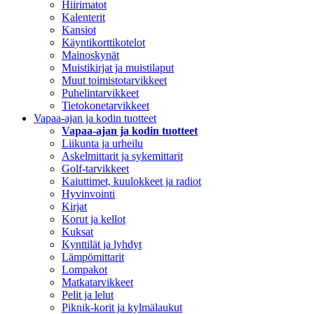
Hiirimatot
Kalenterit
Kansiot
Käyntikorttikotelot
Mainoskynät
Muistikirjat ja muistilaput
Muut toimistotarvikkeet
Puhelintarvikkeet
Tietokonetarvikkeet
Vapaa-ajan ja kodin tuotteet
Vapaa-ajan ja kodin tuotteet
Liikunta ja urheilu
Askelmittarit ja sykemittarit
Golf-tarvikkeet
Kaiuttimet, kuulokkeet ja radiot
Hyvinvointi
Kirjat
Korut ja kellot
Kuksat
Kynttilät ja lyhdyt
Lämpömittarit
Lompakot
Matkatarvikkeet
Pelit ja lelut
Piknik-korit ja kylmälaukut