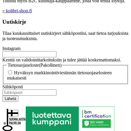
Tutustu myös B2C kuluttaja-kauppaamme, josta voit tehdä löytöjä.
» kolibri-shop.fi
Uutiskirje
Tilaa kuukausittaiset uutiskirjeet sähköpostiisi, saat tietoa tarjouksista
ja tuoteuutuuksista.
Instagram
Kenttä on validointitarkoituksiin ja tulee jättää koskemattomaksi.
Tietosuojaseloste
(Pakollinen)
Hyväksyn markkinointiviestinnän tietosuojaselosteen
mukaisesti
Sähköposti