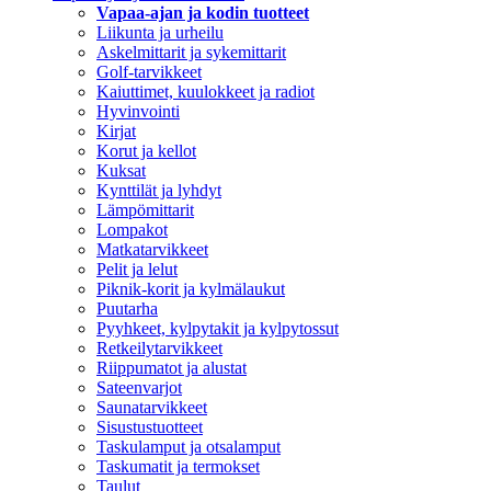
Vapaa-ajan ja kodin tuotteet
Liikunta ja urheilu
Askelmittarit ja sykemittarit
Golf-tarvikkeet
Kaiuttimet, kuulokkeet ja radiot
Hyvinvointi
Kirjat
Korut ja kellot
Kuksat
Kynttilät ja lyhdyt
Lämpömittarit
Lompakot
Matkatarvikkeet
Pelit ja lelut
Piknik-korit ja kylmälaukut
Puutarha
Pyyhkeet, kylpytakit ja kylpytossut
Retkeilytarvikkeet
Riippumatot ja alustat
Sateenvarjot
Saunatarvikkeet
Sisustustuotteet
Taskulamput ja otsalamput
Taskumatit ja termokset
Taulut