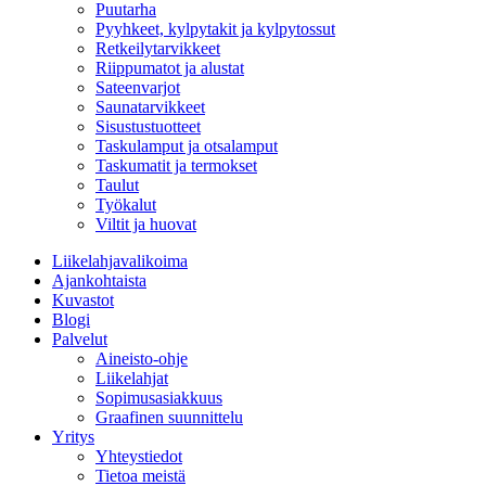
Puutarha
Pyyhkeet, kylpytakit ja kylpytossut
Retkeilytarvikkeet
Riippumatot ja alustat
Sateenvarjot
Saunatarvikkeet
Sisustustuotteet
Taskulamput ja otsalamput
Taskumatit ja termokset
Taulut
Työkalut
Viltit ja huovat
Liikelahjavalikoima
Ajankohtaista
Kuvastot
Blogi
Palvelut
Aineisto-ohje
Liikelahjat
Sopimusasiakkuus
Graafinen suunnittelu
Yritys
Yhteystiedot
Tietoa meistä