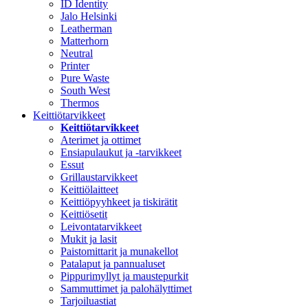
ID Identity
Jalo Helsinki
Leatherman
Matterhorn
Neutral
Printer
Pure Waste
South West
Thermos
Keittiötarvikkeet
Keittiötarvikkeet
Aterimet ja ottimet
Ensiapulaukut ja -tarvikkeet
Essut
Grillaustarvikkeet
Keittiölaitteet
Keittiöpyyhkeet ja tiskirätit
Keittiösetit
Leivontatarvikkeet
Mukit ja lasit
Paistomittarit ja munakellot
Patalaput ja pannualuset
Pippurimyllyt ja maustepurkit
Sammuttimet ja palohälyttimet
Tarjoiluastiat