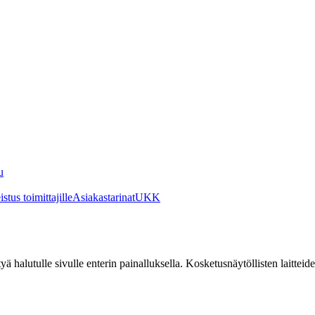
u
stus toimittajille
Asiakastarinat
UKK
irtyä halutulle sivulle enterin painalluksella. Kosketusnäytöllisten laittei