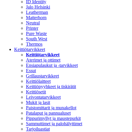
ID Identity
Jalo Helsinki
Leatherman
Matterhorn
Neutral
Printer
Pure Waste
South West
Thermos
Keittiötarvikkeet
Keittiötarvikkeet
Aterimet ja ottimet
Ensiapulaukut ja -tarvikkeet
Essut
Grillaustarvikkeet
Keittiölaitteet
Keittiöpyyhkeet ja tiskirätit
Keittiösetit
Leivontatarvikkeet
Mukit ja lasit
Paistomittarit ja munakellot
Patalaput ja pannualuset
Pippurimyllyt ja maustepurkit
Sammuttimet ja palohälyttimet
Tarjoiluastiat