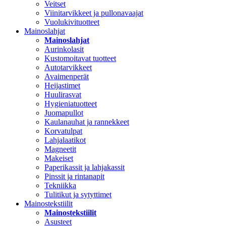
Veitset
Viinitarvikkeet ja pullonavaajat
Vuolukivituotteet
Mainoslahjat
Mainoslahjat
Aurinkolasit
Kustomoitavat tuotteet
Autotarvikkeet
Avaimenperät
Heijastimet
Huulirasvat
Hygieniatuotteet
Juomapullot
Kaulanauhat ja rannekkeet
Korvatulpat
Lahjalaatikot
Magneetit
Makeiset
Paperikassit ja lahjakassit
Pinssit ja rintanapit
Tekniikka
Tulitikut ja sytyttimet
Mainostekstiilit
Mainostekstiilit
Asusteet