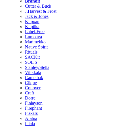
Brändit
Cutter & Buck
J.Harvest & Frost
Jack & Jones
Klippan
Kupilka
Label-Free
Lumoava
Marimekko
Native Spirit
Rituals
SACKit
SOL'S
Stanley/Stella
Vilikkala
Camelbak
Clique
Cottover
Craft
Dorre
Finlayson
Firephant
Fiskars
Arabia
Iittala