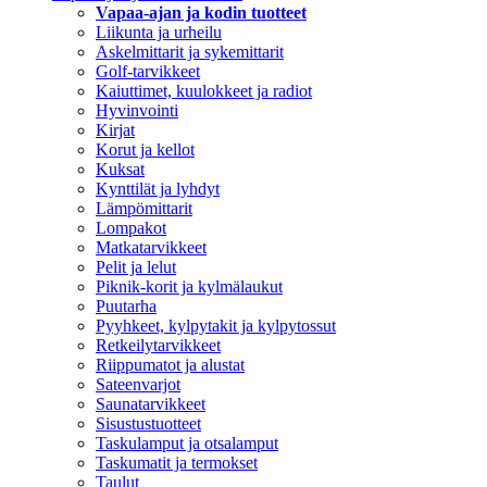
Vapaa-ajan ja kodin tuotteet
Liikunta ja urheilu
Askelmittarit ja sykemittarit
Golf-tarvikkeet
Kaiuttimet, kuulokkeet ja radiot
Hyvinvointi
Kirjat
Korut ja kellot
Kuksat
Kynttilät ja lyhdyt
Lämpömittarit
Lompakot
Matkatarvikkeet
Pelit ja lelut
Piknik-korit ja kylmälaukut
Puutarha
Pyyhkeet, kylpytakit ja kylpytossut
Retkeilytarvikkeet
Riippumatot ja alustat
Sateenvarjot
Saunatarvikkeet
Sisustustuotteet
Taskulamput ja otsalamput
Taskumatit ja termokset
Taulut