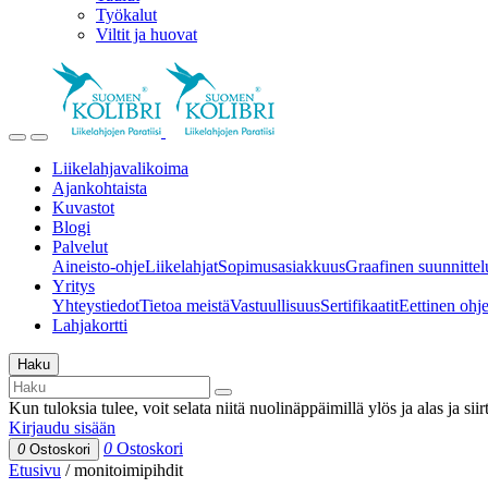
Työkalut
Viltit ja huovat
Liikelahjavalikoima
Ajankohtaista
Kuvastot
Blogi
Palvelut
Aineisto-ohje
Liikelahjat
Sopimusasiakkuus
Graafinen suunnittel
Yritys
Yhteystiedot
Tietoa meistä
Vastuullisuus
Sertifikaatit
Eettinen ohjei
Lahjakortti
Haku
Kun tuloksia tulee, voit selata niitä nuolinäppäimillä ylös ja alas ja si
Kirjaudu sisään
0
Ostoskori
0
Ostoskori
Etusivu
/
monitoimipihdit