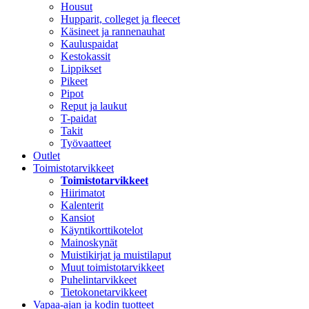
Housut
Hupparit, colleget ja fleecet
Käsineet ja rannenauhat
Kauluspaidat
Kestokassit
Lippikset
Pikeet
Pipot
Reput ja laukut
T-paidat
Takit
Työvaatteet
Outlet
Toimistotarvikkeet
Toimistotarvikkeet
Hiirimatot
Kalenterit
Kansiot
Käyntikorttikotelot
Mainoskynät
Muistikirjat ja muistilaput
Muut toimistotarvikkeet
Puhelintarvikkeet
Tietokonetarvikkeet
Vapaa-ajan ja kodin tuotteet