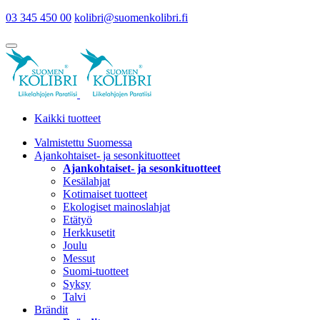
03 345 450 00
kolibri@suomenkolibri.fi
Kaikki tuotteet
Valmistettu Suomessa
Ajankohtaiset- ja sesonkituotteet
Ajankohtaiset- ja sesonkituotteet
Kesälahjat
Kotimaiset tuotteet
Ekologiset mainoslahjat
Etätyö
Herkkusetit
Joulu
Messut
Suomi-tuotteet
Syksy
Talvi
Brändit