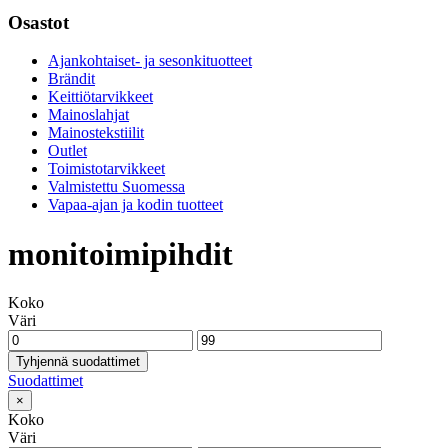
Osastot
Ajankohtaiset- ja sesonkituotteet
Brändit
Keittiötarvikkeet
Mainoslahjat
Mainostekstiilit
Outlet
Toimistotarvikkeet
Valmistettu Suomessa
Vapaa-ajan ja kodin tuotteet
monitoimipihdit
Koko
Väri
Tyhjennä suodattimet
Suodattimet
×
Koko
Väri