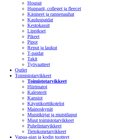
Housut
Hupparit, colleget ja fleecet
Käsineet ja rannenauhat
Kauluspaidat
Kestokassit
Lippikset
Pikeet
Pipot
Reput ja laukut
T-paidat
Takit
Työvaatteet
Outlet
Toimistotarvikkeet
Toimistotarvikkeet
Hiirimatot
Kalenterit
Kansiot
Käyntikorttikotelot
Mainoskynät
Muistikirjat ja muistilaput
Muut toimistotarvikkeet
Puhelintarvikkeet
Tietokonetarvikkeet
Vapaa-ajan ja kodin tuotteet