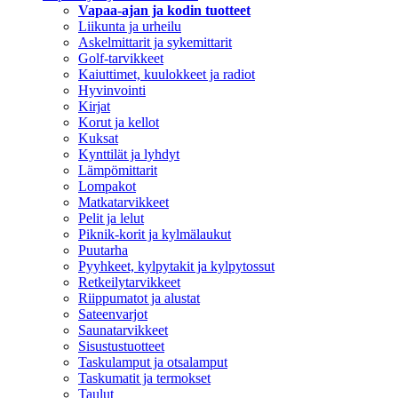
Vapaa-ajan ja kodin tuotteet
Liikunta ja urheilu
Askelmittarit ja sykemittarit
Golf-tarvikkeet
Kaiuttimet, kuulokkeet ja radiot
Hyvinvointi
Kirjat
Korut ja kellot
Kuksat
Kynttilät ja lyhdyt
Lämpömittarit
Lompakot
Matkatarvikkeet
Pelit ja lelut
Piknik-korit ja kylmälaukut
Puutarha
Pyyhkeet, kylpytakit ja kylpytossut
Retkeilytarvikkeet
Riippumatot ja alustat
Sateenvarjot
Saunatarvikkeet
Sisustustuotteet
Taskulamput ja otsalamput
Taskumatit ja termokset
Taulut