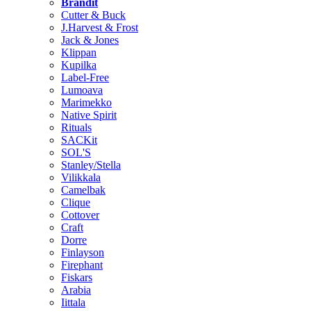
Brändit
Cutter & Buck
J.Harvest & Frost
Jack & Jones
Klippan
Kupilka
Label-Free
Lumoava
Marimekko
Native Spirit
Rituals
SACKit
SOL'S
Stanley/Stella
Vilikkala
Camelbak
Clique
Cottover
Craft
Dorre
Finlayson
Firephant
Fiskars
Arabia
Iittala