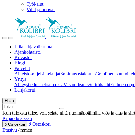
Työkalut
Viltit ja huovat
Liikelahjavalikoima
Ajankohtaista
Kuvastot
Blogi
Palvelut
Aineisto-ohje
Liikelahjat
Sopimusasiakkuus
Graafinen suunnittel
Yritys
Yhteystiedot
Tietoa meistä
Vastuullisuus
Sertifikaatit
Eettinen ohjei
Lahjakortti
Haku
Kun tuloksia tulee, voit selata niitä nuolinäppäimillä ylös ja alas ja si
Kirjaudu sisään
0
Ostoskori
0
Ostoskori
Etusivu
/
mmen