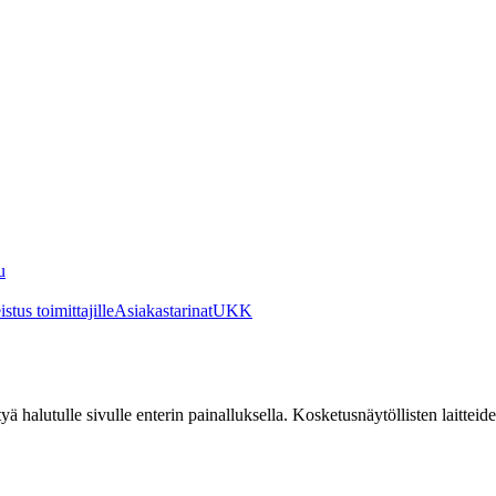
u
stus toimittajille
Asiakastarinat
UKK
irtyä halutulle sivulle enterin painalluksella. Kosketusnäytöllisten laittei