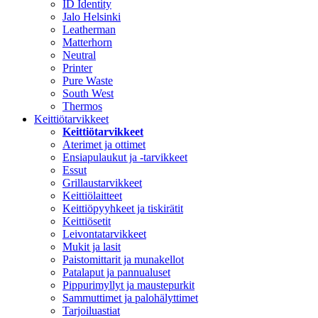
ID Identity
Jalo Helsinki
Leatherman
Matterhorn
Neutral
Printer
Pure Waste
South West
Thermos
Keittiötarvikkeet
Keittiötarvikkeet
Aterimet ja ottimet
Ensiapulaukut ja -tarvikkeet
Essut
Grillaustarvikkeet
Keittiölaitteet
Keittiöpyyhkeet ja tiskirätit
Keittiösetit
Leivontatarvikkeet
Mukit ja lasit
Paistomittarit ja munakellot
Patalaput ja pannualuset
Pippurimyllyt ja maustepurkit
Sammuttimet ja palohälyttimet
Tarjoiluastiat