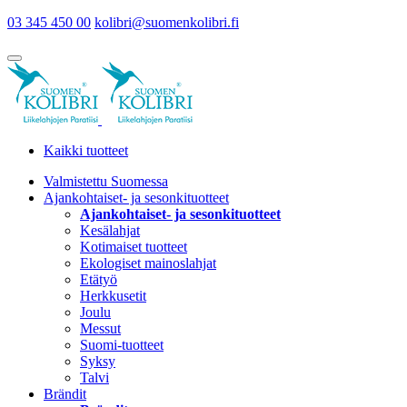
03 345 450 00
kolibri@suomenkolibri.fi
Kaikki tuotteet
Valmistettu Suomessa
Ajankohtaiset- ja sesonkituotteet
Ajankohtaiset- ja sesonkituotteet
Kesälahjat
Kotimaiset tuotteet
Ekologiset mainoslahjat
Etätyö
Herkkusetit
Joulu
Messut
Suomi-tuotteet
Syksy
Talvi
Brändit