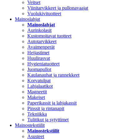
Veitset
Viinitarvikkeet ja pullonavaajat
Vuolukivituotteet
Mainoslahjat
Mainoslahjat
Aurinkolasit
Kustomoitavat tuotteet
Autotarvikkeet
Avaimenperät
Heijastimet
Huulirasvat
Hygieniatuotteet
Juomapullot
Kaulanauhat ja rannekkeet
Korvatulpat
Lahjalaatikot
Magneetit
Makeiset
Paperikassit ja lahjakassit
Pinssit ja rintanapit
Tekniikka
Tulitikut ja sytyttimet
Mainostekstiilit
Mainostekstiilit
Asusteet