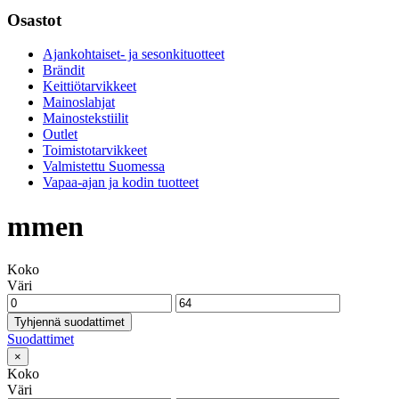
Osastot
Ajankohtaiset- ja sesonkituotteet
Brändit
Keittiötarvikkeet
Mainoslahjat
Mainostekstiilit
Outlet
Toimistotarvikkeet
Valmistettu Suomessa
Vapaa-ajan ja kodin tuotteet
mmen
Koko
Väri
Tyhjennä suodattimet
Suodattimet
×
Koko
Väri